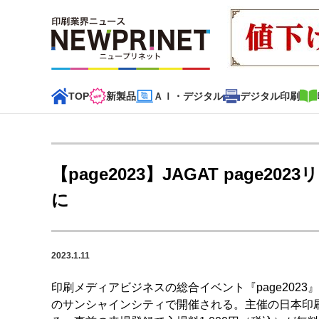
TOP
新製品
ＡＩ・デジタル
デジタル印刷
インデックス
TOP
新着記事
特集記事
動画コンテンツ
【page2023】JAGAT pag
カテゴリー一覧
に
新商品
新製品
ＡＩ・デジタル
デジタル印刷
印刷
2023.1.11
特集記事カテゴリー一覧
印刷メディアビジネスの総合イベント『page2023
特集・デジタル印刷 アイデアで勝負！ ～多様なビジネス
のサンシャインシティで開催される。主催の日本印
特集・デジタル印刷 ～ 新成長軌道を描く