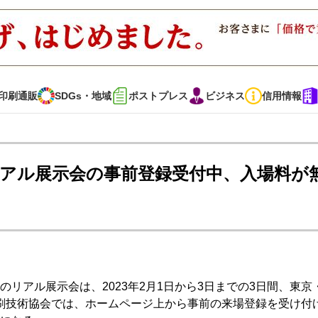
印刷通販
SDGs・地域
ポストプレス
ビジネス
信用情報
インタビュー
コレクション
e2023リアル展示会の事前登録受付中、入場料が
通販
SDGs・地域
ポストプレス
ビジネス
イベント
信用情報
』のリアル展示会は、2023年2月1日から3日までの3日間、東京
・多彩な商材～
JAPAN PACK 2023 特集
中古印刷機・製本機特集
刷技術協会では、ホームページ上から事前の来場登録を受け付