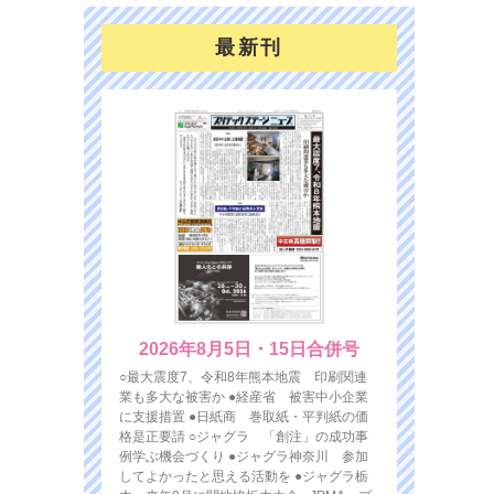
最新刊
2026年8月5日・15日合併号
○最大震度7、令和8年熊本地震 印刷関連
業も多大な被害か ●経産省 被害中小企業
に支援措置 ●日紙商 巻取紙・平判紙の価
格是正要請 ○ジャグラ 「創注」の成功事
例学ぶ機会づくり ●ジャグラ神奈川 参加
してよかったと思える活動を ●ジャグラ栃