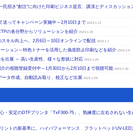
高橋浩一氏招き”創注”に向けた印刷ビジネス提言、講演とディスカッショ
撮って送ってキャンペーン実施中～2月10日まで
2023.1.12
、CTPの各分野からソリューションを紹介
2023.1.26
た人材のスキル向上へ、2月6日～10日オンラインで配信
2023.1.7
産ソリューション～特色トナーを活用した偽造防止印刷などを紹介
2023.2.6
造機を出展 ～ 高い生産性、様々な形状に対応
2023.1.26
紹介の視聴登録受付中～1月30日から2月10日まで視聴可能
2023.1.30
露 データ作成、自動読み取り、校正など出展
2023.1.26
安定のDTFプリンタ「TxF300-75」、熟練度に左右されない生
ントの新基準に。ハイパフォーマンス フラットベッドUV-LED