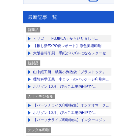
最新記事一覧
新商品
ヒサゴ 「FUJIPLA」から貼り直し可...
【推し活EXPO夏レポート】原色美術印刷...
大阪書籍印刷 手紙がパズルになるレターセ...
新製品
山中紙工所 紙製小判抜袋「プラストッテ」...
理想科学工業 小ロットのパッケージ印刷向...
ホリゾン 10月、びわこ工場内HIPで“...
ＡＩ・デジタル
【パーソナライズ印刷特集】オンデオマ ク...
ホリゾン 10月、びわこ工場内HIPで“...
【パーソナライズ印刷特集】インターロジッ...
デジタル印刷