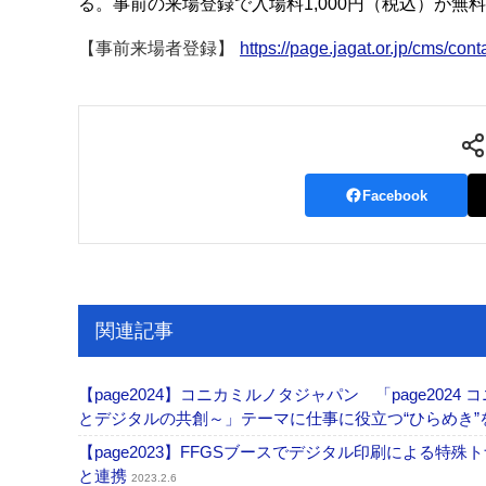
る。事前の来場登録で入場料1,000円（税込）が無
案内
【事前来場者登録】
https://page.jagat.or.jp/cms/cont
発刊案内
JFPI印刷用語集
印刷機材年鑑
運営
会社案内
購読・購入申し込み
サイトポリシ
Facebook
関連記事
【page2024】コニカミルノタジャパン 「page2
とデジタルの共創～」テーマに仕事に役⽴つ“ひらめき”
【page2023】FFGSブースでデジタル印刷による
と連携
2023.2.6