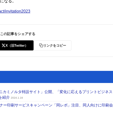
料になる。
act/invitation2023
この記事をシェアする
ー
お問い合わせ
X（旧Twitter）
リンクをコピー
024 コニカミノルタ特設サイト」公開、「変化に応えるプリントビジネ
を紹介
2024.1.16
特殊トナー印刷サービスキャンペーン「同レボ」注目、同人向けに印刷会