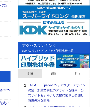
ンの2
アクセスランキング
sponcerd by ハイブリッド印刷機材年鑑
本日
週間
月間
JAGAT 「page2027」ポスターデザイン
日印
産性で
決定、加藤文明社のデザインを採用 公
た個
式サイトも例年より大幅に前倒し公開し
彰」
出展募集を開始
る
方式イ