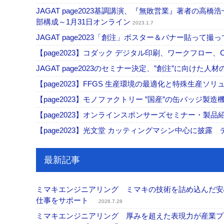
JAGAT page2023基調講演、『無敗営業』著者の
部構成～1月31日オンライン
2023.1.7
JAGAT page2023「創注」ポスター＆バナー貼って
【page2023】コダック デジタル印刷、ワークフロー
JAGAT page2023のセミナー決定、”創注”に向け
【page2023】FFGS 生産環境の最適化と特殊生
【page2023】モノファクトリー ”国産”の缶バッジ製
【page2023】オンラインスポンサーズセミナー・製品
【page2023】光文堂 カッティングマシン中心に披
最新記事
ミマキエンジニアリング ミマキの技術を詰め込んだ安心・
仕事をサポート
2026.7.28
ミマキエンジニアリング 厚みを超えた表現力が産業プリ