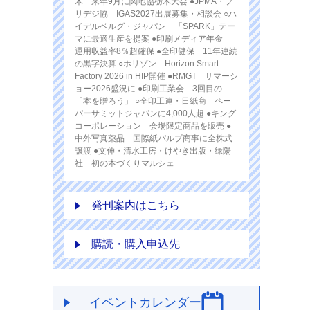
木 来年9月に関地協栃木大会 ●JPMA・プ
リデジ協 IGAS2027出展募集・相談会 ○ハ
イデルベルグ・ジャパン 「SPARK」テー
マに最適生産を提案 ●印刷メディア年金
運用収益率8％超確保 ●全印健保 11年連続
の黒字決算 ○ホリゾン Horizon Smart
Factory 2026 in HIP開催 ●RMGT サマーシ
ョー2026盛況に ●印刷工業会 3回目の
「本を贈ろう」 ○全印工連・日紙商 ペー
パーサミットジャパンに4,000人超 ●キング
コーポレーション 会場限定商品を販売 ●
中外写真薬品 国際紙パルプ商事に全株式
譲渡 ●文伸・清水工房・けやき出版・緑陽
社 初の本づくりマルシェ
発刊案内はこちら
購読・購入申込先
イベントカレンダー