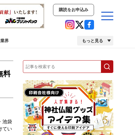
購読をお申込み
業界
もっと見る
新商品
イベント
市場・統計
無料
人事・移転・異動・訃報
業界
市場・統計
人事・移転・異動・訃報
・池袋
2022 見える化・MIS特集
2022 検査・校正特集
けてい