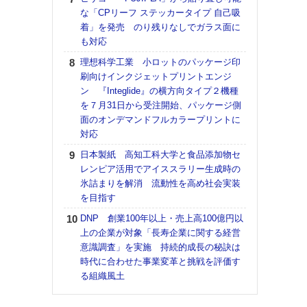
道の
な「CPリーフ ステッカータイプ 自己吸
える
着」を発売 のり残りなしでガラス面に
の印刷
も対応
CE
理想科学工業 小ロットのパッケージ印
【ペ
刷向けインクジェットプリントエンジ
ト】
ン 『Integlide』の横方向タイプ２機種
アで
を７月31日から受注開始、パッケージ側
面のオンデマンドフルカラープリントに
KO
対応
体製
日本製紙 高知工科大学と食品添加物セ
【パ
レンピア活用でアイススラリー生成時の
士フ
氷詰まりを解消 流動性を高め社会実装
パン
を目指す
書を
ツー
DNP 創業100年以上・売上高100億円以
トも
上の企業が対象「長寿企業に関する経営
意識調査」を実施 持続的成長の秘訣は
富士
時代に合わせた事業変革と挑戦を評価す
地・
る組織風土
付表