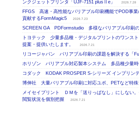
ンクジェットプリンタ「UJF-7151 plusⅡe」
2026.7.28
FFGS 高速・高性能なバリアブル印刷機能でPOD
貢献するFormMagic5
2026.7.23
SCREEN GA PDFormstudio 多様なバリア
トヨテック 少量多品種・デジタルプリントのワンスト
提案・提供いたします。
2026.7.21
リコージャパン バリアブル印刷の課題を解決する「Fusi
ホリゾン バリアブル対応製本システム 多品種少量
コダック KODAK PROSPER S-シリーズ イン
博伸社 大量バリアブル印刷に対応ユポ、PETなど特
メイセイプリント ＤＭを「送りっぱなし」にしない。
閲覧状況を個別把握
2026.7.21