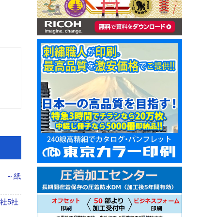
ス ～紙
社5社