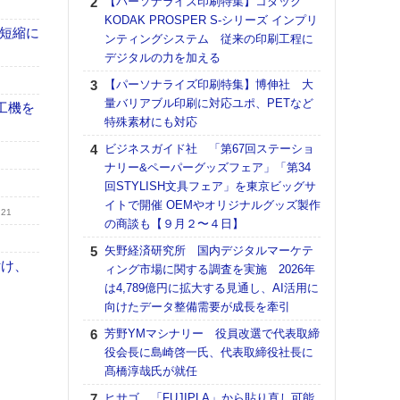
【パーソナライズ印刷特集】コダック
DNP
KODAK PROSPER S-シリーズ インプリ
上の
の短縮に
ンティングシステム 従来の印刷工程に
意識
デジタルの力を加える
時代
る組
【パーソナライズ印刷特集】博伸社 大
量バリアブル印刷に対応ユポ、PETなど
【パ
工機を
特殊素材にも対応
量バ
特殊
ビジネスガイド社 「第67回ステーショ
ナリー&ペーパーグッズフェア」「第34
ホリゾ
回STYLISH文具フェア」を東京ビッグサ
で“Hor
イトで開催 OEMやオリジナルグッズ製作
催へ～
.21
の商談も【９月２〜４日】
TO
スマ
矢野経済研究所 国内デジタルマーケテ
付け、
ィング市場に関する調査を実施 2026年
理想
は4,789億円に拡大する見通し、AI活用に
刷向
向けたデータ整備需要が成長を牽引
ン 『
を７
芳野YMマシナリー 役員改選で代表取締
面の
役会長に島崎啓一氏、代表取締役社長に
対応
髙橋淳哉氏が就任
【K
ヒサゴ 「FUJIPLA」から貼り直し可能