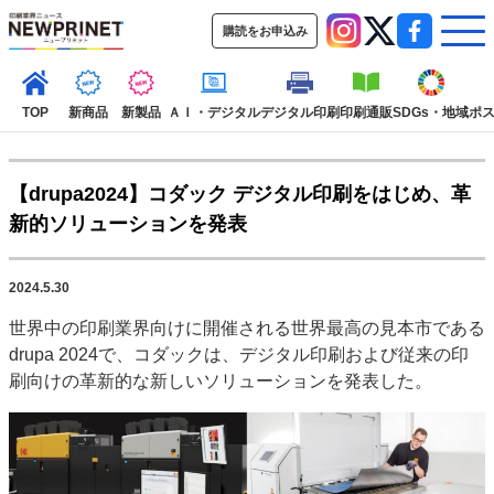
購読をお申込み
TOP
新商品
新製品
ＡＩ・デジタル
デジタル印刷
印刷通販
SDGs・地域
ポ
【drupa2024】コダック デジタル印刷をはじめ、革
インデックス
新的ソリューションを発表
TOP
新着記事
特集記事
動画コンテンツ
インタビュー
コレクション
2024.5.30
カテゴリー一覧
世界中の印刷業界向けに開催される世界最高の見本市である
新商品
新製品
ＡＩ・デジタル
デジタル印刷
印刷通販
drupa 2024で、コダックは、デジタル印刷および従来の印
SDGs・地域
ポストプレス
ビジネス
イベント
信用情報
業界
刷向けの革新的な新しいソリューションを発表した。
市場・統計
人事・移転・異動・訃報
特集記事カテゴリー一覧
特集・デジタル印刷 アイデアで勝負！ ～多様なビジネス・多彩な商材～