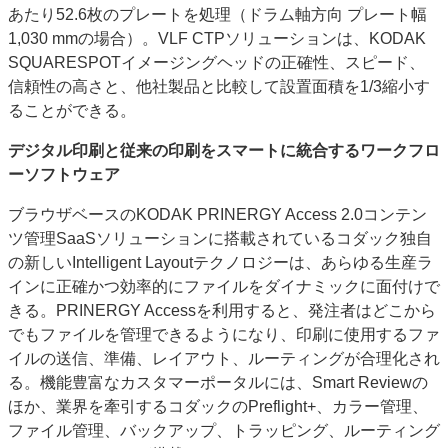
あたり52.6枚のプレートを処理（ドラム軸方向 プレート幅
1,030 mmの場合）。VLF CTPソリューションは、KODAK
SQUARESPOTイメージングヘッドの正確性、スピード、
信頼性の高さと、他社製品と比較して設置面積を1/3縮小す
ることができる。
デジタル印刷と従来の印刷をスマートに統合するワークフロ
ーソフトウェア
ブラウザベースのKODAK PRINERGY Access 2.0コンテン
ツ管理SaaSソリューションに搭載されているコダック独自
の新しいIntelligent Layoutテクノロジーは、あらゆる生産ラ
インに正確かつ効率的にファイルをダイナミックに面付けで
きる。PRINERGY Accessを利用すると、発注者はどこから
でもファイルを管理できるようになり、印刷に使用するファ
イルの送信、準備、レイアウト、ルーティングが合理化され
る。機能豊富なカスタマーポータルには、Smart Reviewの
ほか、業界を牽引するコダックのPreflight+、カラー管理、
ファイル管理、バックアップ、トラッピング、ルーティング