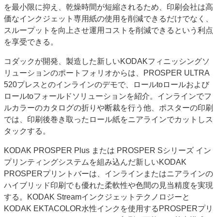
を最小限に抑え、乾燥時間が短縮されるため、印刷会社は高
価なインクジェット専用紙の使用を削減できるだけでなく、
スループットを向上させ運用コストを削減できるという利点
を享受できる。
コダックが開発、製造した新しいKODAKフィニッシングソ
リューションのポートフォリオからは、PROSPER ULTRA
520プレスとのインラインのデモで、ロールtoロールおよび
ロールtoフォールドソリューションを紹介。インラインでフ
ルカラーのカタログの折りや断裁を行う他、ポスターの印刷
では、印刷後巻き取ったロール紙をニアラインでカットしス
タックする。
KODAK PROSPER Plus または PROSPER Sシリーズ イン
プリンティングシステムを組み込んだ新しいKODAK
PROSPERプリントバーは、インラインまたはニアラインの
ハイブリッド印刷でも優れた柔軟性や色間の見当精度を実現
する。KODAK Streamインクジェットテクノロジーと
KODAK EKTACOLOR水性インクを使用するPROSPERプリ