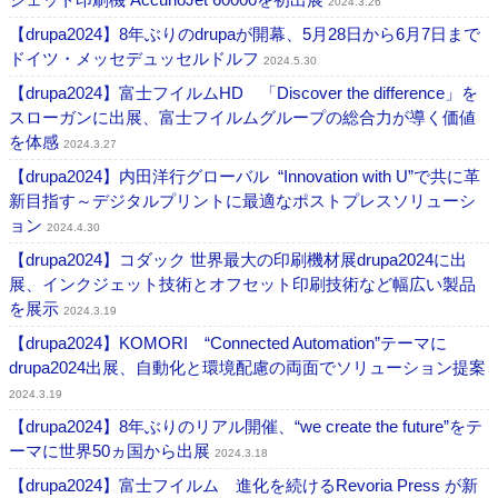
2024.3.26
【drupa2024】8年ぶりのdrupaが開幕、5月28日から6月7日まで
ドイツ・メッセデュッセルドルフ
2024.5.30
【drupa2024】富士フイルムHD 「Discover the difference」を
スローガンに出展、富士フイルムグループの総合力が導く価値
を体感
2024.3.27
【drupa2024】内田洋行グローバル “Innovation with U”で共に革
新目指す～デジタルプリントに最適なポストプレスソリューシ
ョン
2024.4.30
【drupa2024】コダック 世界最大の印刷機材展drupa2024に出
展、インクジェット技術とオフセット印刷技術など幅広い製品
を展示
2024.3.19
【drupa2024】KOMORI “Connected Automation”テーマに
drupa2024出展、自動化と環境配慮の両面でソリューション提案
2024.3.19
【drupa2024】8年ぶりのリアル開催、“we create the future”をテ
ーマに世界50ヵ国から出展
2024.3.18
【drupa2024】富士フイルム 進化を続けるRevoria Press が新