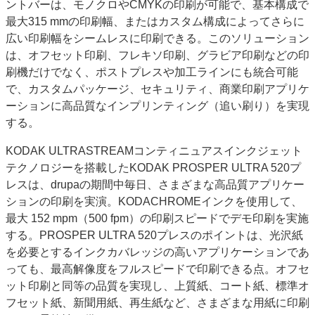
ントバーは、モノクロやCMYKの印刷が可能で、基本構成で
最大315 mmの印刷幅、またはカスタム構成によってさらに
広い印刷幅をシームレスに印刷できる。このソリューション
は、オフセット印刷、フレキソ印刷、グラビア印刷などの印
刷機だけでなく、ポストプレスや加工ラインにも統合可能
で、カスタムパッケージ、セキュリティ、商業印刷アプリケ
ーションに高品質なインプリンティング（追い刷り）を実現
する。
KODAK ULTRASTREAMコンティニュアスインクジェット
テクノロジーを搭載したKODAK PROSPER ULTRA 520プ
レスは、drupaの期間中毎日、さまざまな高品質アプリケー
ションの印刷を実演。KODACHROMEインクを使用して、
最大 152 mpm（500 fpm）の印刷スピードでデモ印刷を実施
する。PROSPER ULTRA 520プレスのポイントは、光沢紙
を必要とするインクカバレッジの高いアプリケーションであ
っても、最高解像度をフルスピードで印刷できる点。オフセ
ット印刷と同等の品質を実現し、上質紙、コート紙、標準オ
フセット紙、新聞用紙、再生紙など、さまざまな用紙に印刷