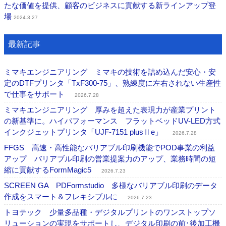
たな価値を提供、顧客のビジネスに貢献する新ラインアップ登
場
2024.3.27
最新記事
ミマキエンジニアリング ミマキの技術を詰め込んだ安心・安
定のDTFプリンタ「TxF300-75」、熟練度に左右されない生産性
で仕事をサポート
2026.7.28
ミマキエンジニアリング 厚みを超えた表現力が産業プリント
の新基準に。ハイパフォーマンス フラットベッドUV-LED方式
インクジェットプリンタ「UJF-7151 plusⅡe」
2026.7.28
FFGS 高速・高性能なバリアブル印刷機能でPOD事業の利益
アップ バリアブル印刷の営業提案力のアップ、業務時間の短
縮に貢献するFormMagic5
2026.7.23
SCREEN GA PDFormstudio 多様なバリアブル印刷のデータ
作成をスマート＆フレキシブルに
2026.7.23
トヨテック 少量多品種・デジタルプリントのワンストップソ
リューションの実現をサポートし、デジタル印刷の前･後加工機