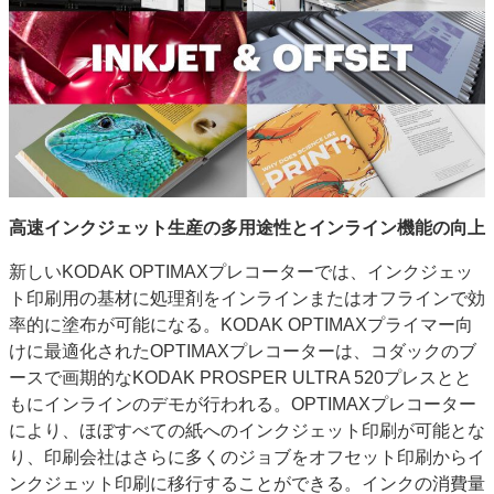
JAPAN PACK 2023 特集
中古印刷機・製本機特集
2022 見える化・MIS特集
2022 検査・校正特集
特集・デジタル印刷 ～ 新成長軌道を描く
案内
発刊案内
JFPI印刷用語集
印刷機材年鑑
運営
高速インクジェット生産の多用途性とインライン機能の向上
会社案内
購読・購入申し込み
サイトポリシー
お問い合わせ
新しいKODAK OPTIMAXプレコーターでは、インクジェッ
ト印刷用の基材に処理剤をインラインまたはオフラインで効
率的に塗布が可能になる。KODAK OPTIMAXプライマー向
けに最適化されたOPTIMAXプレコーターは、コダックのブ
ースで画期的なKODAK PROSPER ULTRA 520プレスとと
もにインラインのデモが行われる。OPTIMAXプレコーター
により、ほぼすべての紙へのインクジェット印刷が可能とな
り、印刷会社はさらに多くのジョブをオフセット印刷からイ
ンクジェット印刷に移行することができる。インクの消費量