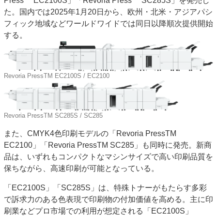
Press™ EC2100S」「Revoria Press™ SC285S」を発売し
特集・デジタル印刷 アイデアで勝負！ ～多様なビジネス・多彩な商材～
た。国内では2025年1月20日から、欧州・北米・アジアパシ
フィック地域などワールドワイドでは同日以降順次提供開始
JAPAN PACK 2023 特集
中古印刷機・製本機特集
2022 検査・校正特集
する。
特集・デジタル印刷 ～ 新成長軌道を描く
案内
発刊案内
JFPI印刷用語集
印刷機材年鑑
Revoria PressTM EC2100S / EC2100
運営
会社案内
購読・購入申し込み
サイトポリシー
Revoria PressTM SC285S / SC285
お問い合わせ
また、CMYK4色印刷モデルの「Revoria PressTM
EC2100」「Revoria PressTM SC285」も同時に発売。新商
品は、いずれもコンパクトなマシンサイズで高い印刷品質を
保ちながら、高速印刷が可能となっている。
「EC2100S」「SC285S」は、特殊トナーがもたらす多彩
で訴求力のある色表現で印刷物の付加価値を高める。主に印
刷業などプロ市場での利用が想定される「EC2100S」