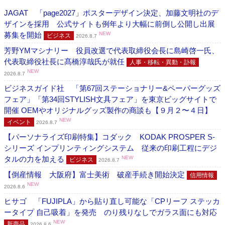
JAGAT 「page2027」ポスターデザイン決定、加藤文明社のデ
ザインを採用 公式サイトも例年より大幅に前倒し公開し出展
募集を開始
NEW
ビジネス
2026.8.7
芳野YMマシナリー 役員改選で代表取締役会長に島崎啓一氏、
代表取締役社長に髙橋淳哉氏が就任
人事・移転・異動・訃報
NEW
2026.8.7
ビジネスガイド社 「第67回ステーショナリー&ペーパーグッズ
フェア」「第34回STYLISH文具フェア」を東京ビッグサイトで
開催 OEMやオリジナルグッズ製作の商談も【９月２〜４日】
NEW
イベント
2026.8.7
【パーソナライズ印刷特集】コダック KODAK PROSPER S-
シリーズ インプリンティングシステム 従来の印刷工程にデジ
タルの力を加える
NEW
ビジネス
2026.8.7
【倒産情報 大阪府】富士美術 破産手続き開始決定
信用情報
NEW
2026.8.6
ヒサゴ 「FUJIPLA」から貼り直し可能な「CPリーフ ステッカ
ータイプ 自己吸着」を発売 のり残りなしでガラス面にも対応
NEW
新商品
2026.8.6