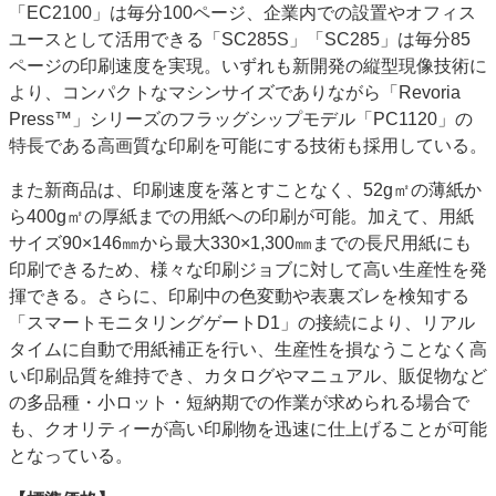
「EC2100」は毎分100ページ、企業内での設置やオフィス
ユースとして活用できる「SC285S」「SC285」は毎分85
ページの印刷速度を実現。いずれも新開発の縦型現像技術に
より、コンパクトなマシンサイズでありながら「Revoria
Press™」シリーズのフラッグシップモデル「PC1120」の
特長である高画質な印刷を可能にする技術も採用している。
また新商品は、印刷速度を落とすことなく、52g㎡の薄紙か
ら400g㎡の厚紙までの用紙への印刷が可能。加えて、用紙
サイズ90×146㎜から最大330×1,300㎜までの長尺用紙にも
印刷できるため、様々な印刷ジョブに対して高い生産性を発
揮できる。さらに、印刷中の色変動や表裏ズレを検知する
「スマートモニタリングゲートD1」の接続により、リアル
タイムに自動で用紙補正を行い、生産性を損なうことなく高
い印刷品質を維持でき、カタログやマニュアル、販促物など
の多品種・小ロット・短納期での作業が求められる場合で
も、クオリティーが高い印刷物を迅速に仕上げることが可能
となっている。