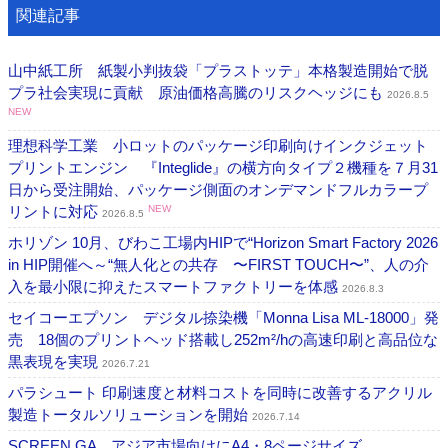
関連記事
山中紙工所 紙製小判抜袋「プラストッテ」本格製造開始で脱
プラ社会実現に貢献 原油価格高騰のリスクヘッジにも
2026.8.5
NEW
理想科学工業 小ロットのパッケージ印刷向けインクジェット
プリントエンジン 『Integlide』の横方向タイプ２機種を７月31
日から受注開始、パッケージ側面のオンデマンドフルカラープ
リントに対応
NEW
2026.8.5
ホリゾン 10月、びわこ工場内HIPで“Horizon Smart Factory 2026
in HIP開催へ～“無人化との共存 〜FIRST TOUCH〜”、人の介
入を最小限に抑えたスマートファクトリーを体感
2026.8.3
セイコーエプソン デジタル捺染機「Monna Lisa ML-18000」発
売 18個のプリントヘッド搭載し252m²/hの高速印刷と高品位な
黒表現を実現
2026.7.21
パラシュート 印刷速度と材料コストを同時に改善するアクリル
製造トータルソリューションを開始
2026.7.14
SCREEN GA アジア市場向けにA4・8ページサイズ