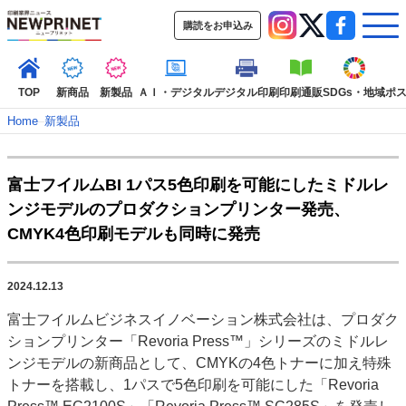
購読をお申込み
TOP
新商品
新製品
ＡＩ・デジタル
デジタル印刷
印刷通販
SDGs・地域
ポ
Home
–
新製品
インデックス
富士フイルムBI 1パス5色印刷を可能にしたミドルレ
TOP
新着記事
特集記事
動画コンテンツ
ンジモデルのプロダクションプリンター発売、
インタビュー
コレクション
CMYK4色印刷モデルも同時に発売
カテゴリー一覧
新商品
新製品
ＡＩ・デジタル
デジタル印刷
印刷通販
2024.12.13
SDGs・地域
ポストプレス
ビジネス
イベント
信用情報
業界
富士フイルムビジネスイノベーション株式会社は、プロダク
市場・統計
人事・移転・異動・訃報
ションプリンター「Revoria Press™」シリーズのミドルレ
ンジモデルの新商品として、CMYKの4色トナーに加え特殊
特集記事カテゴリー一覧
トナーを搭載し、1パスで5色印刷を可能にした「Revoria
2022 見える化・MIS特集