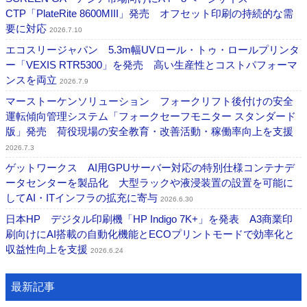
CTP「PlateRite 8600MIII」発売 オフセット印刷の持続的な需
要に対応
2026.7.10
エコスリージャパン 5.3m幅UVロール・トゥ・ロールプリンタ
ー「VEXIS RTR5300」を発売 高い生産性とコストパフォーマ
ンスを両立
2026.7.9
マーストーケンソリューション フォークリフト後付けの安全
運転傾向管理システム「フォークセーフモニター スタンダード
版」発売 荷役現場の安全教育・改善活動・稼働率向上を支援
2026.7.3
ゲットワークス AI用GPUサーバー対応の特別仕様コンテナデ
ータセンターを製品化 大型ラックや液浸装置の設置を可能に
してAI・ITインフラの拡充に寄与
2026.6.30
日本HP デジタル印刷機「HP Indigo 7K+」を発表 A3商業印
刷向けにAI搭載の自動化機能とECOプリントモードで効率化と
収益性向上を支援
2026.6.24
最新記事