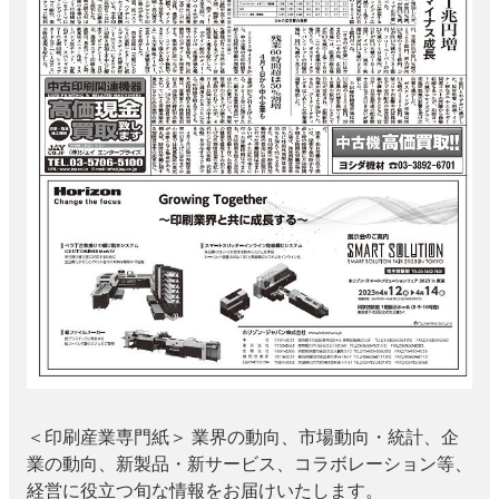
特集・デジタル印刷 アイデアで勝負！ ～多様なビジネス・多彩な商材～
JAPAN PACK 2023 特集
中古印刷機・製本機特集
2022 検査・校正特集
特集・デジタル印刷 ～ 新成長軌道を描く
案内
発刊案内
JFPI印刷用語集
印刷機材年鑑
運営
会社案内
購読・購入申し込み
サイトポリシー
お問い合わせ
＜印刷産業専門紙＞ 業界の動向、市場動向・統計、企
業の動向、新製品・新サービス、コラボレーション等、
経営に役立つ旬な情報をお届けいたします。