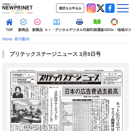
購読をお申込み
TOP
新商品
新製品
ＡＩ・デジタル
デジタル印刷
印刷通販
SDGs・地域
ポ
Home
–
発刊案内
プリテックステージニュース 3月5日号
インデックス
TOP
新着記事
特集記事
動画コンテンツ
インタビュー
コレクション
カテゴリー一覧
新商品
新製品
ＡＩ・デジタル
デジタル印刷
印刷通販
SDGs・地域
ポストプレス
ビジネス
イベント
信用情報
業界
市場・統計
人事・移転・異動・訃報
特集記事カテゴリー一覧
2022 見える化・MIS特集