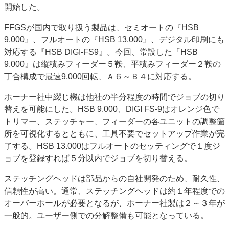
開始した。
FFGSが国内で取り扱う製品は、セミオートの『HSB
9.000』、フルオートの『HSB 13.000』、デジタル印刷にも
対応する『HSB DIGI-FS9』。今回、常設した『HSB
9.000』は縦積みフィーダー５鞍、平積みフィーダー２鞍の
丁合構成で最速9,000回転、Ａ６～Ｂ４に対応する。
ホーナー社中綴じ機は他社の半分程度の時間でジョブの切り
替えを可能にした。HSB 9.000、DIGI FS-9はオレンジ色で
トリマー、ステッチャー、フィーダーの各ユニットの調整箇
所を可視化するとともに、工具不要でセットアップ作業が完
了する。HSB 13.000はフルオートのセッティングで１度ジ
ョブを登録すれば５分以内でジョブを切り替える。
ステッチングヘッドは部品からの自社開発のため、耐久性、
信頼性が高い。通常、ステッチングヘッドは約１年程度での
オーバーホールが必要となるが、ホーナー社製は２～３年が
一般的。ユーザー側での分解整備も可能となっている。