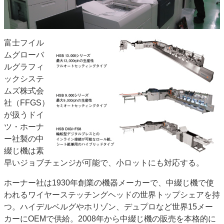
特集・デジタル印刷 アイデアで勝負！ ～多様なビジネス・多彩な商材～
JAPAN PACK 2023 特集
中古印刷機・製本機特集
2022 検査・校正特集
特集・デジタル印刷 ～ 新成長軌道を描く
富士フイル
ムグローバ
案内
ルグラフィ
発刊案内
JFPI印刷用語集
印刷機材年鑑
ックシステ
ムズ株式会
運営
社（FFGS）
会社案内
購読・購入申し込み
サイトポリシー
が扱うドイ
お問い合わせ
ツ・ホーナ
ー社製の中
綴じ機は素
早いジョブチェンジが可能で、小ロットにも対応する。
ホーナー社は1930年創業の機器メーカーで、中綴じ機で使
われるワイヤーステッチングヘッドの世界トップシェアを持
つ。ハイデルベルグやホリゾン、デュプロなど世界15メー
カーにOEMで供給。2008年から中綴じ機の販売を本格的に