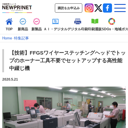
購読をお申込み
TOP
新商品
新製品
ＡＩ・デジタル
デジタル印刷
印刷通販
SDGs・地域
ポ
Home
–
特集記事
【技術】FFGSワイヤーステッチングヘッドでトッ
インデックス
プのホーナー工具不要でセットアップする高性能
TOP
新着記事
特集記事
動画コンテンツ
中綴じ機
インタビュー
コレクション
2020.5.21
カテゴリー一覧
新商品
新製品
ＡＩ・デジタル
デジタル印刷
印刷通販
SDGs・地域
ポストプレス
ビジネス
イベント
信用情報
業界
市場・統計
人事・移転・異動・訃報
特集記事カテゴリー一覧
2022 見える化・MIS特集