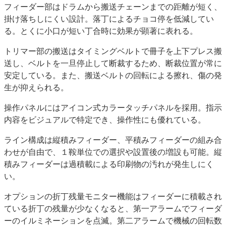
フィーダー部はドラムから搬送チェーンまでの距離が短く、
掛け落ちしにくい設計。落丁によるチョコ停を低減してい
る。とくに小口が短い丁合時に効果が顕著に表れる。
トリマー部の搬送はタイミングベルトで冊子を上下プレス搬
送し、ベルトを一旦停止して断裁するため、断裁位置が常に
安定している。また、搬送ベルトの回転による擦れ、傷の発
生が抑えられる。
操作パネルにはアイコン式カラータッチパネルを採用。指示
内容をビジュアルで特定でき、操作性にも優れている。
ライン構成は縦積みフィーダー、平積みフィーダーの組み合
わせが自由で、１鞍単位での選択や設置後の増設も可能。縦
積みフィーダーは過積載による印刷物の汚れが発生しにく
い。
オプションの折丁残量モニター機能はフィーダーに積載され
ている折丁の残量が少なくなると、第一アラームでフィーダ
ーのイルミネーションを点滅。第二アラームで機械の回転数