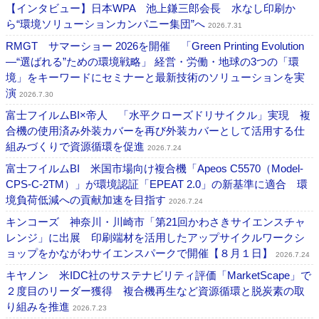
【インタビュー】日本WPA 池上鎌三郎会長 水なし印刷か
ら“環境ソリューションカンパニー集団”へ
2026.7.31
RMGT サマーショー 2026を開催 「Green Printing Evolution
―“選ばれる”ための環境戦略」 経営・労働・地球の3つの「環
境」をキーワードにセミナーと最新技術のソリューションを実
演
2026.7.30
富士フイルムBI×帝人 「水平クローズドリサイクル」実現 複
合機の使用済み外装カバーを再び外装カバーとして活用する仕
組みづくりで資源循環を促進
2026.7.24
富士フイルムBI 米国市場向け複合機「Apeos C5570（Model-
CPS-C-2TM）」が環境認証「EPEAT 2.0」の新基準に適合 環
境負荷低減への貢献加速を目指す
2026.7.24
キンコーズ 神奈川・川崎市「第21回かわさきサイエンスチャ
レンジ」に出展 印刷端材を活用したアップサイクルワークシ
ョップをかながわサイエンスパークで開催【８月１日】
2026.7.24
キヤノン 米IDC社のサステナビリティ評価「MarketScape」で
２度目のリーダー獲得 複合機再生など資源循環と脱炭素の取
り組みを推進
2026.7.23