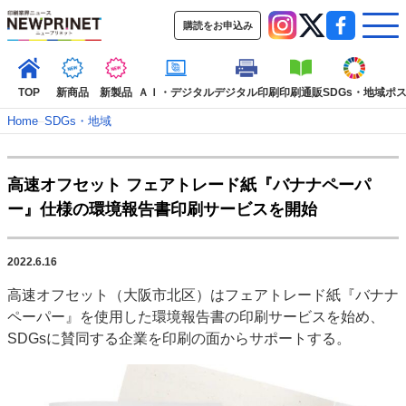
購読をお申込み
TOP
新商品
新製品
ＡＩ・デジタル
デジタル印刷
印刷通販
SDGs・地域
ポ
Home
–
SDGs・地域
インデックス
高速オフセット フェアトレード紙『バナナペーパ
TOP
新着記事
特集記事
動画コンテンツ
ー』仕様の環境報告書印刷サービスを開始
インタビュー
コレクション
カテゴリー一覧
2022.6.16
新商品
新製品
ＡＩ・デジタル
デジタル印刷
印刷通販
高速オフセット（大阪市北区）はフェアトレード紙『バナナ
SDGs・地域
ポストプレス
ビジネス
イベント
信用情報
業界
ペーパー』を使用した環境報告書の印刷サービスを始め、
市場・統計
人事・移転・異動・訃報
SDGsに賛同する企業を印刷の面からサポートする。
特集記事カテゴリー一覧
2022 見える化・MIS特集