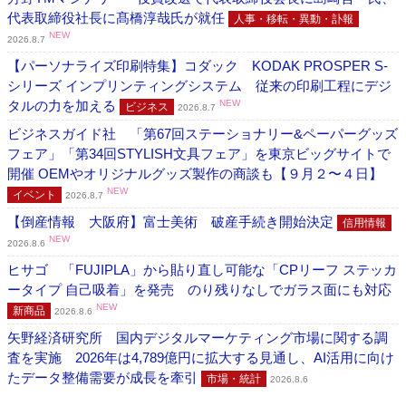
代表取締役社長に髙橋淳哉氏が就任
人事・移転・異動・訃報
NEW
2026.8.7
【パーソナライズ印刷特集】コダック KODAK PROSPER S-
シリーズ インプリンティングシステム 従来の印刷工程にデジ
タルの力を加える
NEW
ビジネス
2026.8.7
ビジネスガイド社 「第67回ステーショナリー&ペーパーグッズ
フェア」「第34回STYLISH文具フェア」を東京ビッグサイトで
開催 OEMやオリジナルグッズ製作の商談も【９月２〜４日】
NEW
イベント
2026.8.7
【倒産情報 大阪府】富士美術 破産手続き開始決定
信用情報
NEW
2026.8.6
ヒサゴ 「FUJIPLA」から貼り直し可能な「CPリーフ ステッカ
ータイプ 自己吸着」を発売 のり残りなしでガラス面にも対応
NEW
新商品
2026.8.6
矢野経済研究所 国内デジタルマーケティング市場に関する調
査を実施 2026年は4,789億円に拡大する見通し、AI活用に向け
たデータ整備需要が成長を牽引
市場・統計
2026.8.6