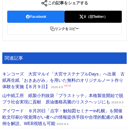
この記事をシェアする
Facebook
X（旧Twitter）
リンクをコピー
関連記事
キンコーズ 大宮マルイ「大宮サステナブルDays」へ出展 古
紙再生紙「おきあがみ」を用いた無料のオリジナルノート作り
体験を実施【８月９日】
NEW
2026.8.8
山中紙工所 紙製小判抜袋「プラストッテ」本格製造開始で脱
プラ社会実現に貢献 原油価格高騰のリスクヘッジにも
2026.8.5
アイワード ８月20日「点字・触知図セミナーin札幌」を開催
欧文印刷が視覚障がい者への情報提供手段や合理的配慮の具体
例を解説、WEB視聴も可能
2026.8.4