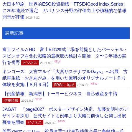
大日本印刷 世界的ESG投資指標「FTSE4Good Index Series」
に26年連続で選定 ガバナンス分野の評価向上や積極的な情報
開示が評価
2026.7.22
最新記事
富士フイルムHD 富士BIの株式上場を前提としたパーシャル・
スピンオフを含む戦略的選択肢の検討を開始 ２〜３年後の実
行を視野
NEW
ビジネス
2026.8.9
キンコーズ 大宮マルイ「大宮サステナブルDays」へ出展 古
紙再生紙「おきあがみ」を用いた無料のオリジナルノート作り
体験を実施【８月９日】
NEW
SDGs・地域
2026.8.8
【倒産情報 新潟県】トーヨービジネス 自己破産を申請
NEW
信用情報
2026.8.7
JAGAT 「page2027」ポスターデザイン決定、加藤文明社のデ
ザインを採用 公式サイトも例年より大幅に前倒し公開し出展
募集を開始
NEW
ビジネス
2026.8.7
芳野YMマシナリー 役員改選で代表取締役会長に島崎啓一氏、