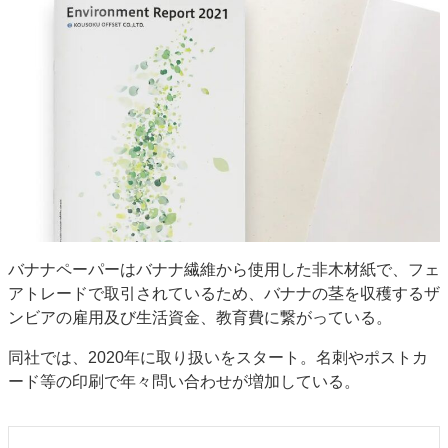
特集・デジタル印刷 アイデアで勝負！ ～多様なビジネス・多彩な商材～
JAPAN PACK 2023 特集
中古印刷機・製本機特集
2022 検査・校正特集
特集・デジタル印刷 ～ 新成長軌道を描く
案内
発刊案内
JFPI印刷用語集
印刷機材年鑑
運営
会社案内
購読・購入申し込み
サイトポリシー
お問い合わせ
バナナペーパーはバナナ繊維から使用した非木材紙で、フェ
アトレードで取引されているため、バナナの茎を収穫するザ
ンビアの雇用及び生活資金、教育費に繋がっている。
同社では、2020年に取り扱いをスタート。名刺やポストカ
ード等の印刷で年々問い合わせが増加している。