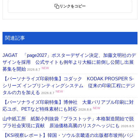
リンクをコピー
関連記事
JAGAT 「page2027」ポスターデザイン決定、加藤文明社のデ
ザインを採用 公式サイトも例年より大幅に前倒し公開し出展
募集を開始
NEW
2026.8.7
【パーソナライズ印刷特集】コダック KODAK PROSPER S-
シリーズ インプリンティングシステム 従来の印刷工程にデジ
タルの力を加える
NEW
2026.8.7
【パーソナライズ印刷特集】博伸社 大量バリアブル印刷に対
応ユポ、PETなど特殊素材にも対応
NEW
2026.8.6
山中紙工所 紙製小判抜袋「プラストッテ」本格製造開始で脱
プラ社会実現に貢献 原油価格高騰のリスクヘッジにも
2026.8.5
【KSI視察レポート】韓国・ソウル京畿道の出版都市坡州(パジ