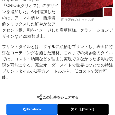
「CRIOS(クリオス)」のデザイ
特集・デジタル印刷 アイデアで勝負！ ～多様なビジネス・多彩な商材～
ンを追加した。今回追加した
JAPAN PACK 2023 特集
中古印刷機・製本機特集
2022 検査・校正特集
のは、アニマル柄や、西洋装
西洋装飾のミックス柄
特集・デジタル印刷 ～ 新成長軌道を描く
飾をミックスした鮮やかなア
クセント柄、和をイメージした唐草模様、グラデーションデ
案内
ザインなど20種類以上。
発刊案内
JFPI印刷用語集
印刷機材年鑑
プリントタイルとは、タイルに絵柄をプリントし、表面に特
運営
殊なコーティングを施した建材。これまでの焼き物のタイル
会社案内
購読・購入申し込み
サイトポリシー
では、コスト・納期などを理由に実現できなかった多彩な表
お問い合わせ
現を可能にする。完全オーダーメイドで世界にひとつの特注
プリントタイルが1平方メートルから、低コストで製作可
能。
この記事をシェアする
Facebook
X（旧Twitter）