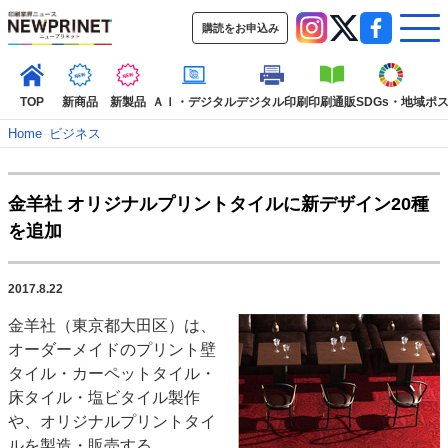
購読をお申込み
TOP
新商品
新製品
ＡＩ・デジタル
デジタル印刷
印刷通販
SDGs・地域
ポ
Home
–
ビジネス
インデックス
金羊社 オリジナルプリントタイルに新デザイン20種
TOP
新着記事
特集記事
動画コンテンツ
を追加
インタビュー
コレクション
カテゴリー一覧
2017.8.22
新商品
新製品
ＡＩ・デジタル
デジタル印刷
印刷通販
金羊社（東京都大田区）は、
SDGs・地域
ポストプレス
ビジネス
イベント
信用情報
業界
オーダーメイドのプリント壁
市場・統計
人事・移転・異動・訃報
タイル・カーペットタイル・
床タイル・塩ビタイル製作
特集記事カテゴリー一覧
や、オリジナルプリントタイ
2022 見える化・MIS特集
ルを製造・販売する