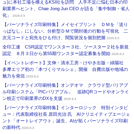
ュ)に本社工場を構えるKSI社を訪問 人手不足に悩む日本の印
刷業界へヒント、Chae Jong Jun CEO が語る「集中制御・省人
化」
2026.8.5
【パーソナライズ印刷特集】メイセイプリント ＤＭを「送り
っぱなし」にしない。分析型ＤＭで開封後の行動を可視化 二
次元コードと宛先をひも付け、閲覧状況を個別把握
2026.8.5
全印工連 CSR認定でワンスター３社、ツースター２社を新規
認定 ８月３日から第55期ワンスター認定募集を開始
2026.8.4
【イベントレポート】文伸・清水工房・けやき出版・緑陽社
多摩エリア初の「本づくりマルシェ」開催 自費出版や地域の
魅力を発信
2026.8.4
【パーソナライズ印刷特集】オンデオマ クラウド型バリアブ
ル印刷システム「PICバリアブル」 追跡QRコードやオンライ
ン校正で印刷業界のDXを支援
2026.8.4
【パーソナライズ印刷特集】インターロジック 特別インタビ
ュー：代表取締役社長 原田光治 氏 AIクリエイティブエージェ
ント「オートレイアウト」誕生、AIが拓くパーソナライズ印刷
の新時代
2026.8.3