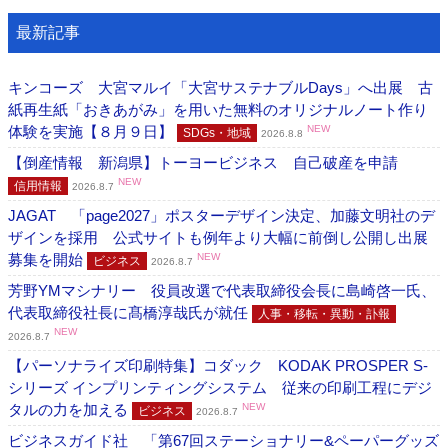
最新記事
キンコーズ 大宮マルイ「大宮サステナブルDays」へ出展 古
紙再生紙「おきあがみ」を用いた無料のオリジナルノート作り
体験を実施【８月９日】
NEW
SDGs・地域
2026.8.8
【倒産情報 新潟県】トーヨービジネス 自己破産を申請
NEW
信用情報
2026.8.7
JAGAT 「page2027」ポスターデザイン決定、加藤文明社のデ
ザインを採用 公式サイトも例年より大幅に前倒し公開し出展
募集を開始
NEW
ビジネス
2026.8.7
芳野YMマシナリー 役員改選で代表取締役会長に島崎啓一氏、
代表取締役社長に髙橋淳哉氏が就任
人事・移転・異動・訃報
NEW
2026.8.7
【パーソナライズ印刷特集】コダック KODAK PROSPER S-
シリーズ インプリンティングシステム 従来の印刷工程にデジ
タルの力を加える
NEW
ビジネス
2026.8.7
ビジネスガイド社 「第67回ステーショナリー&ペーパーグッズ