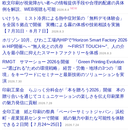
欧文印刷が視覚障がい者への情報提供手段や合理的配慮の具体
例を解説、WEB視聴も可能
NEW
2026.8.4
いけうち ミスト冷房による熱中症対策の「無料デモ体験会」
を全国５拠点で開催 実機による霧の体感や技術相談を実施
【７月31日・８月７日】
2026.8.3
ホリゾン 10月、びわこ工場内HIPで“Horizon Smart Factory 2026
in HIP開催へ～“無人化との共存 〜FIRST TOUCH〜”、人の介
入を最小限に抑えたスマートファクトリーを体感
2026.8.3
RMGT サマーショー 2026を開催 「Green Printing Evolution
―“選ばれる”ための環境戦略」 経営・労働・地球の3つの「環
境」をキーワードにセミナーと最新技術のソリューションを実
演
2026.7.30
印刷工業会 らぶっく分科会が「本を贈ろう2026」開催 本の
贈り合いを通じてコミュニケーションの楽しさを伝え印刷業界
の魅力発信に貢献
2026.7.28
全印工連 紙と印刷の祭典「ペーパーサミットジャパン」浜松
町・産業貿易センターで開催 紙の魅力や新たな可能性を体験
できる２日間【７月24〜25日】
2026.7.24