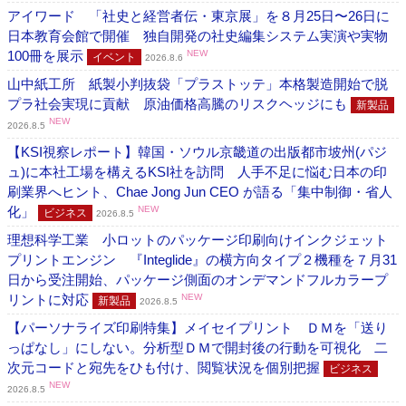
アイワード 「社史と経営者伝・東京展」を８月25日〜26日に
日本教育会館で開催 独自開発の社史編集システム実演や実物
100冊を展示
NEW
イベント
2026.8.6
山中紙工所 紙製小判抜袋「プラストッテ」本格製造開始で脱
プラ社会実現に貢献 原油価格高騰のリスクヘッジにも
新製品
NEW
2026.8.5
【KSI視察レポート】韓国・ソウル京畿道の出版都市坡州(パジ
ュ)に本社工場を構えるKSI社を訪問 人手不足に悩む日本の印
刷業界へヒント、Chae Jong Jun CEO が語る「集中制御・省人
化」
NEW
ビジネス
2026.8.5
理想科学工業 小ロットのパッケージ印刷向けインクジェット
プリントエンジン 『Integlide』の横方向タイプ２機種を７月31
日から受注開始、パッケージ側面のオンデマンドフルカラープ
リントに対応
NEW
新製品
2026.8.5
【パーソナライズ印刷特集】メイセイプリント ＤＭを「送り
っぱなし」にしない。分析型ＤＭで開封後の行動を可視化 二
次元コードと宛先をひも付け、閲覧状況を個別把握
ビジネス
NEW
2026.8.5