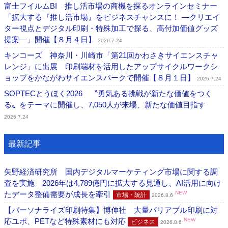
富士フイルムBI 推し活市場の商機を探るオンラインセミナー
「拡大する『推し活市場』をビジネスチャンスに！ ―クリエイ
ター視点とデジタル印刷・特殊加工で探る、高付加価値グッズ
提案―」開催【８月４日】
2026.7.24
キンコーズ 神奈川・川崎市「第21回かわさきサイエンスチャ
レンジ」に出展 印刷端材を活用したアップサイクルワークシ
ョップをかながわサイエンスパークで開催【８月１日】
2026.7.24
SOPTECとうほく2026 〝勇気ある挑戦が新たな価値をつく
る〟をテーマに開催し、7,050人が来場、新たな価値目指す
2026.7.24
最新記事
矢野経済研究所 国内デジタルマーケティング市場に関する調
査を実施 2026年は4,789億円に拡大する見通し、AI活用に向け
たデータ整備需要が成長を牽引
NEW
市場・統計
2026.8.6
【パーソナライズ印刷特集】博伸社 大量バリアブル印刷に対
応ユポ、PETなど特殊素材にも対応
NEW
ビジネス
2026.8.6