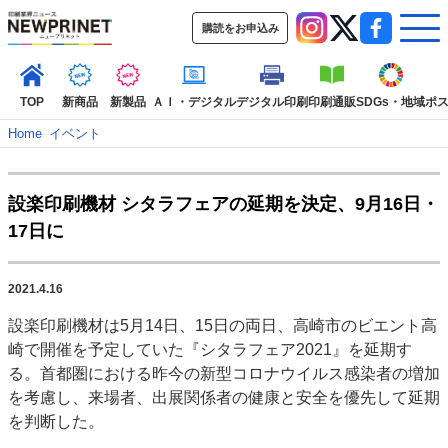
購読をお申込み
TOP
新商品
新製品
ＡＩ・デジタル
デジタル印刷
印刷通販
SDGs・地域
ポ
Home
–
イベント
インデックス
設楽印刷機材 シタラフェアの延期を決定、9月16日・
TOP
新着記事
特集記事
動画コンテンツ
17日に
インタビュー
コレクション
カテゴリー一覧
2021.4.16
新商品
新製品
ＡＩ・デジタル
デジタル印刷
印刷通販
設楽印刷機材は5月14日、15日の両日、高崎市のビエント高
SDGs・地域
ポストプレス
ビジネス
イベント
信用情報
業界
崎で開催を予定していた『シタラフェア2021』を延期す
市場・統計
人事・移転・異動・訃報
る。首都圏における昨今の新型コロナウイルス感染者の増加
を考慮し、来場者、出展関係者の健康と安全を優先して延期
特集記事カテゴリー一覧
を判断した。
2022 見える化・MIS特集