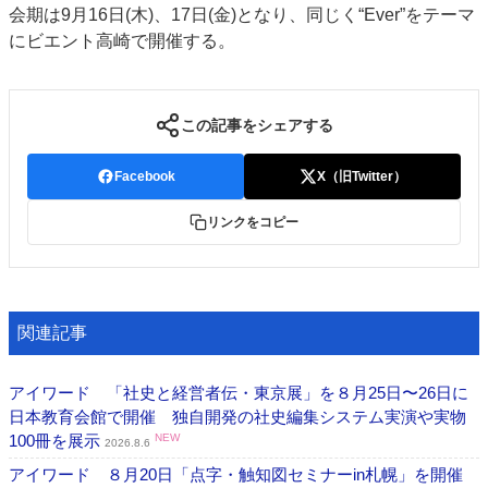
会期は9月16日(木)、17日(金)となり、同じく“Ever”をテーマ
特集・デジタル印刷 アイデアで勝負！ ～多様なビジネス・多彩な商材～
にビエント高崎で開催する。
JAPAN PACK 2023 特集
中古印刷機・製本機特集
2022 検査・校正特集
特集・デジタル印刷 ～ 新成長軌道を描く
この記事をシェアする
案内
発刊案内
JFPI印刷用語集
印刷機材年鑑
Facebook
X（旧Twitter）
運営
リンクをコピー
会社案内
購読・購入申し込み
サイトポリシー
お問い合わせ
関連記事
アイワード 「社史と経営者伝・東京展」を８月25日〜26日に
日本教育会館で開催 独自開発の社史編集システム実演や実物
100冊を展示
NEW
2026.8.6
アイワード ８月20日「点字・触知図セミナーin札幌」を開催