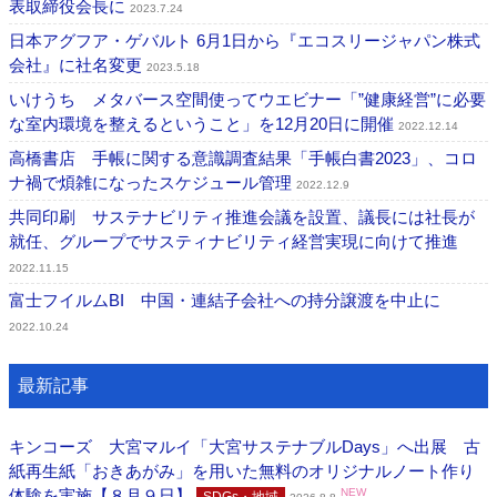
表取締役会長に
2023.7.24
日本アグフア・ゲバルト 6月1日から『エコスリージャパン株式
会社』に社名変更
2023.5.18
いけうち メタバース空間使ってウエビナー「”健康経営”に必要
な室内環境を整えるということ」を12月20日に開催
2022.12.14
高橋書店 手帳に関する意識調査結果「手帳白書2023」、コロ
ナ禍で煩雑になったスケジュール管理
2022.12.9
共同印刷 サステナビリティ推進会議を設置、議長には社長が
就任、グループでサスティナビリティ経営実現に向けて推進
2022.11.15
富士フイルムBI 中国・連結子会社への持分譲渡を中止に
2022.10.24
最新記事
キンコーズ 大宮マルイ「大宮サステナブルDays」へ出展 古
紙再生紙「おきあがみ」を用いた無料のオリジナルノート作り
体験を実施【８月９日】
NEW