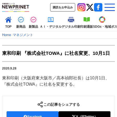
購読をお申込み
TOP
新商品
新製品
ＡＩ・デジタル
デジタル印刷
印刷通販
SDGs・地域
ポ
Home
–
マネジメント
インデックス
東和印刷 『株式会社TOWA』に社名変更、10月1日
TOP
新着記事
特集記事
動画コンテンツ
インタビュー
コレクション
2020.9.28
カテゴリー一覧
東和印刷（大阪府東大阪市／高本禎郎社長）は10月1日、
新商品
新製品
ＡＩ・デジタル
デジタル印刷
印刷通販
『株式会社TOWA』に社名を変更する。
SDGs・地域
ポストプレス
ビジネス
イベント
信用情報
業界
市場・統計
人事・移転・異動・訃報
この記事をシェアする
特集記事カテゴリー一覧
2022 見える化・MIS特集
Facebook
X（旧Twitter）