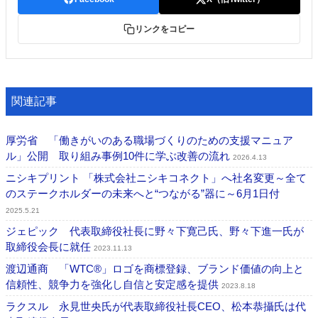
特集・デジタル印刷 アイデアで勝負！ ～多様なビジネス・多彩な商材～
リンクをコピー
JAPAN PACK 2023 特集
中古印刷機・製本機特集
2022 検査・校正特集
特集・デジタル印刷 ～ 新成長軌道を描く
案内
関連記事
発刊案内
JFPI印刷用語集
印刷機材年鑑
運営
厚労省 「働きがいのある職場づくりのための⽀援マニュア
ル」公開 取り組み事例10件に学ぶ改善の流れ
会社案内
購読・購入申し込み
サイトポリシー
2026.4.13
お問い合わせ
ニシキプリント 「株式会社ニシキコネクト」へ社名変更～全て
のステークホルダーの未来へと“つながる”器に～6月1日付
2025.5.21
ジェピック 代表取締役社長に野々下寛己氏、野々下進一氏が
取締役会長に就任
2023.11.13
渡辺通商 「WTC®」ロゴを商標登録、ブランド価値の向上と
信頼性、競争力を強化し自信と安定感を提供
2023.8.18
ラクスル 永見世央氏が代表取締役社長CEO、松本恭攝氏は代