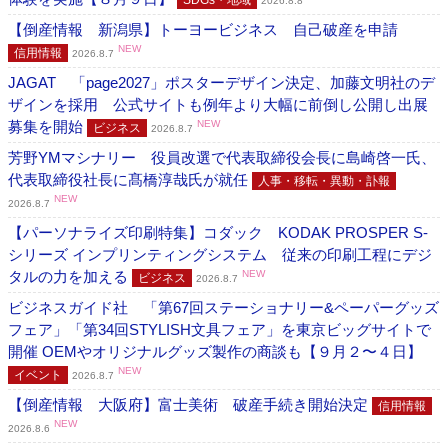
SDGs・地域
2026.8.8
【倒産情報 新潟県】トーヨービジネス 自己破産を申請
NEW
信用情報
2026.8.7
JAGAT 「page2027」ポスターデザイン決定、加藤文明社のデ
ザインを採用 公式サイトも例年より大幅に前倒し公開し出展
募集を開始
NEW
ビジネス
2026.8.7
芳野YMマシナリー 役員改選で代表取締役会長に島崎啓一氏、
代表取締役社長に髙橋淳哉氏が就任
人事・移転・異動・訃報
NEW
2026.8.7
【パーソナライズ印刷特集】コダック KODAK PROSPER S-
シリーズ インプリンティングシステム 従来の印刷工程にデジ
タルの力を加える
NEW
ビジネス
2026.8.7
ビジネスガイド社 「第67回ステーショナリー&ペーパーグッズ
フェア」「第34回STYLISH文具フェア」を東京ビッグサイトで
開催 OEMやオリジナルグッズ製作の商談も【９月２〜４日】
NEW
イベント
2026.8.7
【倒産情報 大阪府】富士美術 破産手続き開始決定
信用情報
NEW
2026.8.6