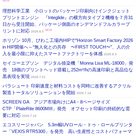
NEW
理想科学工業 小ロットのパッケージ印刷向けインクジェット
プリントエンジン 『Integlide』の横方向タイプ２機種を７月31
日から受注開始、パッケージ側面のオンデマンドフルカラープ
リントに対応
NEW
2026.8.5
ホリゾン 10月、びわこ工場内HIPで“Horizon Smart Factory 2026
in HIP開催へ～“無人化との共存 〜FIRST TOUCH〜”、人の介
入を最小限に抑えたスマートファクトリーを体感
2026.8.3
セイコーエプソン デジタル捺染機「Monna Lisa ML-18000」発
売 18個のプリントヘッド搭載し252m²/hの高速印刷と高品位な
黒表現を実現
2026.7.21
パラシュート 印刷速度と材料コストを同時に改善するアクリル
製造トータルソリューションを開始
2026.7.14
SCREEN GA アジア市場向けにA4・8ページサイズ
CTP「PlateRite 8600MIII」発売 オフセット印刷の持続的な需
要に対応
2026.7.10
エコスリージャパン 5.3m幅UVロール・トゥ・ロールプリンタ
ー「VEXIS RTR5300」を発売 高い生産性とコストパフォーマ