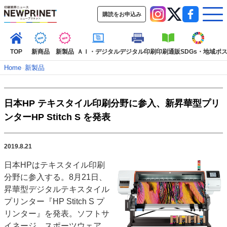
購読をお申込み
TOP
新商品
新製品
ＡＩ・デジタル
デジタル印刷
印刷通販
SDGs・地域
ポ
Home
–
新製品
インデックス
日本HP テキスタイル印刷分野に参入、新昇華型プリ
TOP
新着記事
特集記事
動画コンテンツ
ンターHP Stitch S を発表
インタビュー
コレクション
カテゴリー一覧
2019.8.21
新商品
新製品
ＡＩ・デジタル
デジタル印刷
印刷通販
日本HPはテキスタイル印刷
SDGs・地域
ポストプレス
ビジネス
イベント
信用情報
業界
分野に参入する。8月21日、
市場・統計
人事・移転・異動・訃報
昇華型デジタルテキスタイル
プリンター『HP Stitch S プ
特集記事カテゴリー一覧
リンター』を発表。ソフトサ
特集・デジタル印刷 アイデアで勝負！ ～多様なビジネス・多彩な商材～
イネージ、スポーツウェア、