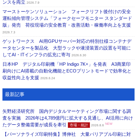
ンスを両立
2026.7.9
マーストーケンソリューション フォークリフト後付けの安全
運転傾向管理システム「フォークセーフモニター スタンダード
版」発売 荷役現場の安全教育・改善活動・稼働率向上を支援
2026.7.3
ゲットワークス AI用GPUサーバー対応の特別仕様コンテナデ
ータセンターを製品化 大型ラックや液浸装置の設置を可能に
してAI・ITインフラの拡充に寄与
2026.6.30
日本HP デジタル印刷機「HP Indigo 7K+」を発表 A3商業印
刷向けにAI搭載の自動化機能とECOプリントモードで効率化と
収益性向上を支援
2026.6.24
最新記事
矢野経済研究所 国内デジタルマーケティング市場に関する調
査を実施 2026年は4,789億円に拡大する見通し、AI活用に向け
たデータ整備需要が成長を牽引
NEW
市場・統計
2026.8.6
【パーソナライズ印刷特集】博伸社 大量バリアブル印刷に対