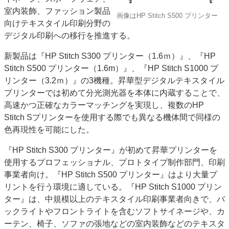
室内装飾、ファッション製品
JAPAN PACK 2023 特集
中古印刷機・製本機特集
画像はHP Stitch S500 プリンター
向けテキスタイル印刷分野の
2022 見える化・MIS特集
2022 検査・校正特集
デジタル印刷への移行を推進する。
特集・デジタル印刷 ～ 新成長軌道を描く
新製品は『HP Stitch S300 プリンター（1.6ｍ）』、『HP
案内
Stitch S500 プリンター（1.6m）』、『HP Stitch S1000 プ
発刊案内
JFPI印刷用語集
印刷機材年鑑
リンター（3.2ｍ）』の3機種。昇華型デジタルテキスタイル
プリンターでは初めて分光測光器を本体に内蔵することで、
運営
高速かつ正確なカラーマッチングを実現し、複数のHP
会社案内
購読・購入申し込み
サイトポリシー
Stitch Sプリンターを使用する際でも異なる機体間で同様の
お問い合わせ
色再現性を可能にした。
『HP Stitch S300 プリンター』が初めて昇華プリンターを
使用するプロフェッショナル、プロトタイプ制作部門、印刷
事業者向け。『HP Stitch S500 プリンター』はより大量プ
リントを行う環境に適している。『HP Stitch S1000 プリン
ター』は、中規模以上のテキスタイル印刷事業者向きで、バ
ックライトやフロントライトを含むソフトサイネージや、カ
ーテン、椅子、ソファの張地などの室内装飾などのテキスタ