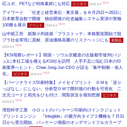
応ユポ、PETなど特殊素材にも対応
NEW
ビジネス
2026.8.6
アイワード 「社史と経営者伝・東京展」を８月25日〜26日に
日本教育会館で開催 独自開発の社史編集システム実演や実物
100冊を展示
NEW
イベント
2026.8.6
山中紙工所 紙製小判抜袋「プラストッテ」本格製造開始で脱
プラ社会実現に貢献 原油価格高騰のリスクヘッジにも
新製品
NEW
2026.8.5
【KSI視察レポート】韓国・ソウル京畿道の出版都市坡州(パジ
ュ)に本社工場を構えるKSI社を訪問 人手不足に悩む日本の印
刷業界へヒント、Chae Jong Jun CEO が語る「集中制御・省人
化」
NEW
ビジネス
2026.8.5
【パーソナライズ印刷特集】メイセイプリント ＤＭを「送り
っぱなし」にしない。分析型ＤＭで開封後の行動を可視化 二
次元コードと宛先をひも付け、閲覧状況を個別把握
ビジネス
NEW
2026.8.5
理想科学工業 小ロットのパッケージ印刷向けインクジェット
プリントエンジン 『Integlide』の横方向タイプ２機種を７月31
日から受注開始、パッケージ側面のオンデマンドフルカラープ