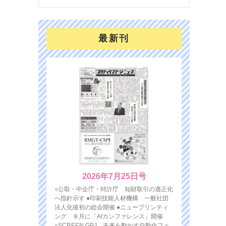
最新刊
2026年7月25日号
○公取・中企庁・特許庁 知財取引の適正化
へ指針示す ●印刷技能人材機構 一般社団
法人化後初の総会開催 ●ニュープリンティ
ング ８月に「AIカンファレンス」開催
○SCREEN GPJ 未来を動かす自動化フェ