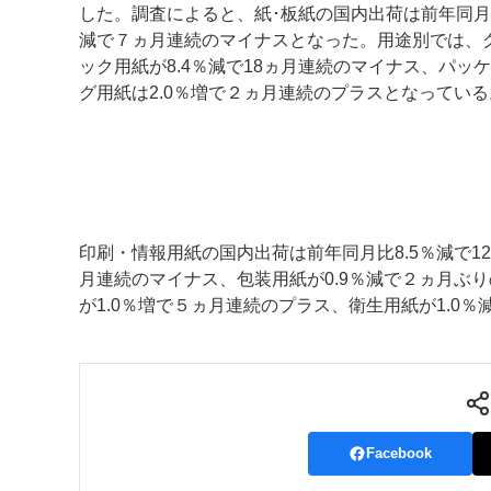
した。調査によると、紙･板紙の国内出荷は前年同月比
減で７ヵ月連続のマイナスとなった。用途別では、
案内
ック用紙が8.4％減で18ヵ月連続のマイナス、パッ
発刊案内
JFPI印刷用語集
印刷機材年鑑
グ用紙は2.0％増で２ヵ月連続のプラスとなっている
運営
会社案内
購読・購入申し込み
サイトポリシ
印刷・情報用紙の国内出荷は前年同月比8.5％減で1
月連続のマイナス、包装用紙が0.9％減で２ヵ月ぶ
が1.0％増で５ヵ月連続のプラス、衛生用紙が1.0
Facebook