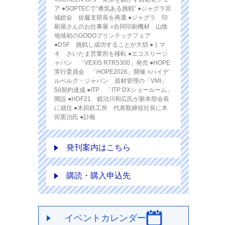
ア ●SOPTECで“勇気ある挑戦” ●ジャグラ宮
城総会 佐藤支部長を再選 ●ジャグラ 印
刷屋さんのお仕事展 ○合同印刷機材 山陰
地域初のGODOプリンテックフェア
●DSF 挑戦し成功することが大切 ●ミマ
キ さいたま営業所を移転 ●エコスリージ
ャパン 「VEXIS RTR5300」発売 ●HOPE
実行委員会 「HOPE2026」開催 ○ハイデ
ルベルグ・ジャパン 資材管理の「VMI」
50契約達成 ●ITP 「ITP DXショールーム」
開設 ●HDF21 鍛治川和広氏が新本部会長
に就任 ●木田鉄工所 代表取締役社長に木
田憲治氏 ●訃報
発刊案内はこちら
購読・購入申込先
イベントカレンダー