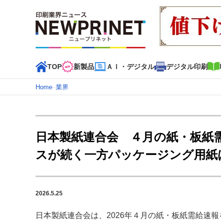
TOP
新製品
ＡＩ・デジタル
デジタル印刷
Home
–
業界
インデックス
TOP
新着記事
特集記事
動画コンテンツ
日本製紙連合会 ４月の紙・板紙
カテゴリー一覧
スが続く一方パッケージング用紙
新商品
新製品
ＡＩ・デジタル
デジタル印刷
印刷
特集記事カテゴリー一覧
2026.5.25
2022 見える化・MIS特集
特集・デジタル印刷 アイデア
特集・デジタル印刷 ～ 新成長軌道を描く
日本製紙連合会は、2026年４月の紙・板紙需給速報