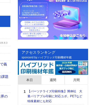
026.8.3
アクセスランキング
sponcerd by ハイブリッド印刷機材年鑑
まで義
の課題
本日
週間
月間
【パーソナライズ印刷特集】博伸社 大
日印
業界の
量バリアブル印刷に対応ユポ、PETなど
た個
特殊素材にも対応
彰」