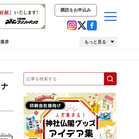
購読をお申込み
業界
もっと見る
新商品
イベント
市場・統計
人事・移転・異動・訃報
イナ
業界
市場・統計
人事・移転・異動・訃報
中古印刷機・製本機特集
2022 検査・校正特集