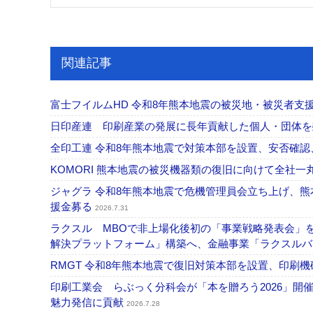
関連記事
富士フイルムHD 令和8年熊本地震の被災地・被災者支援
日印産連 印刷産業の発展に長年貢献した個人・団体
全印工連 令和8年熊本地震で対策本部を設置、安否確
KOMORI 熊本地震の被災機器類の復旧に向けて全社
ジャグラ 令和8年熊本地震で危機管理員会立ち上げ、熊
援金募る
2026.7.31
ラクスル MBOで非上場化後初の「事業戦略発表会」
解決プラットフォーム」構築へ、金融事業「ラクスルバ
RMGT 令和8年熊本地震で復旧対策本部を設置、印刷
印刷工業会 らぶっく分科会が「本を贈ろう2026」
魅力発信に貢献
2026.7.28