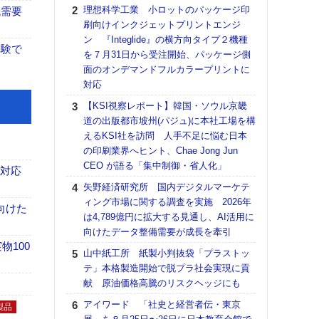
る
理想科学工業 小ロットのパッケージ印
紙需要
刷向けインクジェットプリントエンジ
DNP
ン 『Integlide』の横方向タイプ２機種
上の
体験で
を７月31日から受注開始、パッケージ側
意識
面のオンデマンドフルカラープリントに
時代
対応
る組
【KSI視察レポート】韓国・ソウル京畿
【パ
道の出版都市坡州(パジュ)に本社工場を構
量バ
えるKSI社を訪問 人手不足に悩む日本
特殊
の印刷業界へヒント、Chae Jong Jun
ホリゾ
CEO が語る「集中制御・省人化」
も対応
で“Hor
矢野経済研究所 国内デジタルマーケテ
催へ～
ィング市場に関する調査を実施 2026年
TO
向けた
は4,789億円に拡大する見通し、AI活用に
スマ
向けたデータ整備需要が成長を牽引
【K
100
山中紙工所 紙製小判抜袋「プラストッ
道の
テ」本格製造開始で脱プラ社会実現に貢
える
献 原油価格高騰のリスクヘッジにも
の印刷
CE
アイワード 「社史と経営者伝・東京
製品