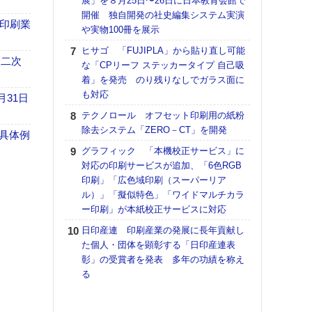
展」を８月25日〜26日に日本教育会館で
理想
開催 独自開発の社史編集システム実演
刷向
の印刷業
や実物100冊を展示
ン 『
を７
ヒサゴ 「FUJIPLA」から貼り直し可能
面の
 二次
な「CPリーフ ステッカータイプ 自己吸
対応
着」を発売 のり残りなしでガラス面に
も対応
【ペ
月31日
ト】
テクノロール オフセット印刷用の紙粉
アで
除去システム「ZERO－CT」を開発
具体例
KO
グラフィック 「本機校正サービス」に
体製
対応の印刷サービスが追加、「6色RGB
印刷」「広色域印刷（スーパーリア
【パ
ル）」「擬似特色」「ワイドマルチカラ
士フ
ー印刷」が本紙校正サービスに対応
パン
書を
日印産連 印刷産業の発展に長年貢献し
ツー
た個人・団体を顕彰する「日印産連表
トも
彰」の受賞者を発表 多年の功績を称え
る
富士
地・
付表