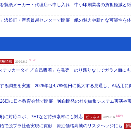
を製紙メーカー・代理店へ申し入れ 中小印刷業者の負担軽減と
」浜松町・産業貿易センターで開催 紙の魅力や新たな可能性を
NEW
信用情報
2026.8.6
フ ステッカータイプ 自己吸着」を発売 のり残りなしでガラス面に
調査を実施 2026年は4,789億円に拡大する見通し、AI活用に
26日に日本教育会館で開催 独自開発の社史編集システム実演や実物
刷に対応ユポ、PETなど特殊素材にも対応
NEW
ビジネス
2026.8.6
開始で脱プラ社会実現に貢献 原油価格高騰のリスクヘッジにも
新