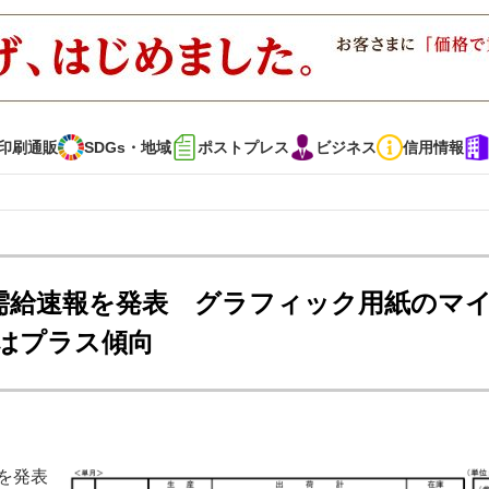
印刷通販
SDGs・地域
ポストプレス
ビジネス
信用情報
インタビュー
コレクション
需給速報を発表 グラフィック用紙のマ
はプラス傾向
通販
SDGs・地域
ポストプレス
ビジネス
イベント
信用情報
で勝負！ ～多様なビジネス・多彩な商材～
JAPAN PACK 2023 特集
を発表