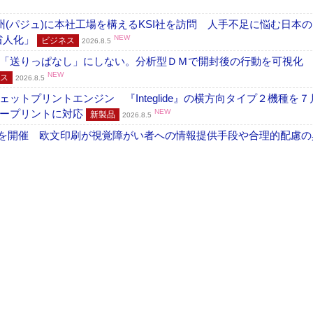
州(パジュ)に本社工場を構えるKSI社を訪問 人手不足に悩む日本
・省人化」
NEW
ビジネス
2026.8.5
「送りっぱなし」にしない。分析型ＤＭで開封後の行動を可視化
NEW
ス
2026.8.5
トプリントエンジン 『Integlide』の横方向タイプ２機種を７
ラープリントに対応
NEW
新製品
2026.8.5
」を開催 欧文印刷が視覚障がい者への情報提供手段や合理的配慮の