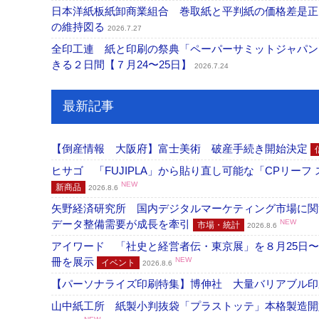
日本洋紙板紙卸商業組合 巻取紙と平判紙の価格差是正
の維持図る
2026.7.27
全印工連 紙と印刷の祭典「ペーパーサミットジャパン
きる２日間【７月24〜25日】
2026.7.24
最新記事
【倒産情報 大阪府】富士美術 破産手続き開始決定
ヒサゴ 「FUJIPLA」から貼り直し可能な「CPリー
NEW
新商品
2026.8.6
矢野経済研究所 国内デジタルマーケティング市場に関する
データ整備需要が成長を牽引
NEW
市場・統計
2026.8.6
アイワード 「社史と経営者伝・東京展」を８月25日〜
冊を展示
NEW
イベント
2026.8.6
【パーソナライズ印刷特集】博伸社 大量バリアブル印
山中紙工所 紙製小判抜袋「プラストッテ」本格製造