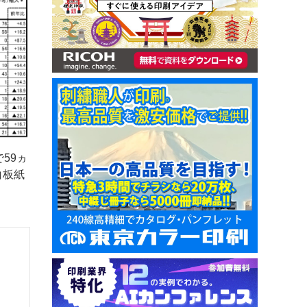
59ヵ
白板紙