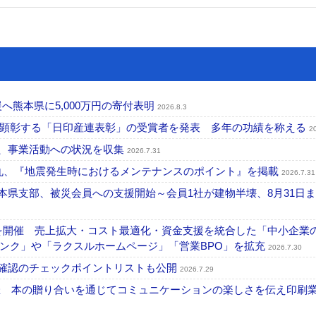
へ熊本県に5,000万円の寄付表明
2026.8.3
を顕彰する「日印産連表彰」の受賞者を発表 多年の功績を称える
2
認、事業活動への状況を収集
2026.7.31
一丸、『地震発生時におけるメンテナンスのポイント』を掲載
2026.7.31
本県支部、被災会員への支援開始～会員1社が建物半壊、8月31日
を開催 売上拡大・コスト最適化・資金支援を統合した「中小企業
ンク」や「ラクスルホームページ」「営業BPO」を拡充
2026.7.30
機確認のチェックポイントリストも公開
2026.7.29
開催 本の贈り合いを通じてコミュニケーションの楽しさを伝え印刷