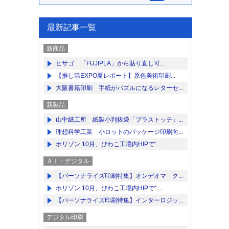
最新記事一覧
新商品
ヒサゴ 「FUJIPLA」から貼り直し可...
【推し活EXPO夏レポート】原色美術印刷...
大阪書籍印刷 手紙がパズルになるレターセ...
新製品
山中紙工所 紙製小判抜袋「プラストッテ」...
理想科学工業 小ロットのパッケージ印刷向...
ホリゾン 10月、びわこ工場内HIPで“...
ＡＩ・デジタル
【パーソナライズ印刷特集】オンデオマ ク...
ホリゾン 10月、びわこ工場内HIPで“...
【パーソナライズ印刷特集】インターロジッ...
デジタル印刷