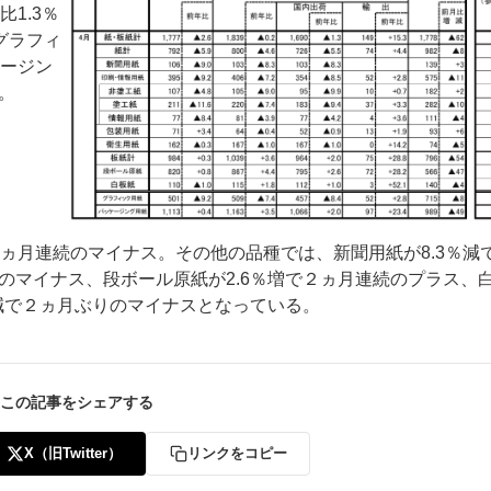
1.3％
グラフィ
ケージン
。
ー
お問い合わせ
2ヵ月連続のマイナス。その他の品種では、新聞用紙が8.3％減で
りのマイナス、段ボール原紙が2.6％増で２ヵ月連続のプラス、
％減で２ヵ月ぶりのマイナスとなっている。
この記事をシェアする
X（旧Twitter）
リンクをコピー