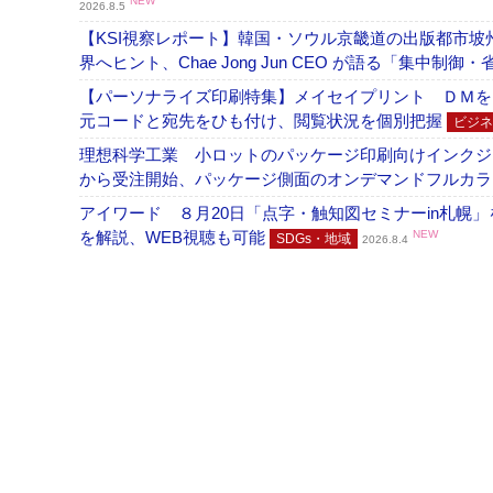
NEW
2026.8.5
【KSI視察レポート】韓国・ソウル京畿道の出版都市坡
界へヒント、Chae Jong Jun CEO が語る「集中制御
【パーソナライズ印刷特集】メイセイプリント ＤＭを
元コードと宛先をひも付け、閲覧状況を個別把握
ビジネ
理想科学工業 小ロットのパッケージ印刷向けインクジェッ
から受注開始、パッケージ側面のオンデマンドフルカ
アイワード ８月20日「点字・触知図セミナーin札幌
を解説、WEB視聴も可能
NEW
SDGs・地域
2026.8.4