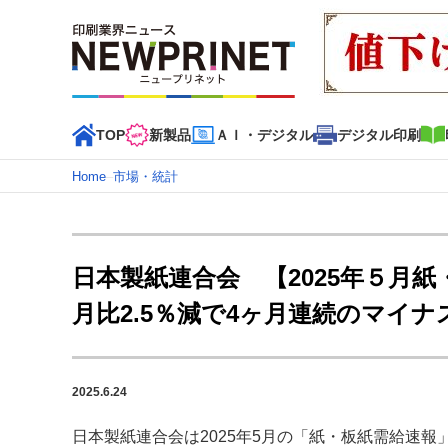
TOP
新製品
ＡＩ・デジタル
デジタル印刷
Home
–
市場・統計
インデックス
TOP
新着記事
特集記事
動画コンテンツ
日本製紙連合会 【2025年５月
カテゴリー一覧
月比2.5％減で4ヶ月連続のマイ
新商品
新製品
ＡＩ・デジタル
デジタル印刷
印刷
特集記事カテゴリー一覧
2025.6.24
2022 見える化・MIS特集
特集・デジタル印刷 アイデア
特集・デジタル印刷 ～ 新成長軌道を描く
日本製紙連合会は2025年5月の「紙・板紙需給速報