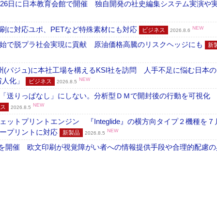
26日に日本教育会館で開催 独自開発の社史編集システム実演や実物
刷に対応ユポ、PETなど特殊素材にも対応
NEW
ビジネス
2026.8.6
開始で脱プラ社会実現に貢献 原油価格高騰のリスクヘッジにも
新
州(パジュ)に本社工場を構えるKSI社を訪問 人手不足に悩む日本
・省人化」
NEW
ビジネス
2026.8.5
「送りっぱなし」にしない。分析型ＤＭで開封後の行動を可視化
NEW
ス
2026.8.5
トプリントエンジン 『Integlide』の横方向タイプ２機種を７
ラープリントに対応
NEW
新製品
2026.8.5
」を開催 欧文印刷が視覚障がい者への情報提供手段や合理的配慮の