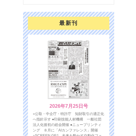
最新刊
2026年7月25日号
○公取・中企庁・特許庁 知財取引の適正化
へ指針示す ●印刷技能人材機構 一般社団
法人化後初の総会開催 ●ニュープリンティ
ング ８月に「AIカンファレンス」開催
○SCREEN GPJ 未来を動かす自動化フェ