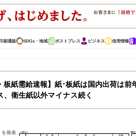
印刷通販
SDGs・地域
ポストプレス
ビジネス
信用情報
インタビュー
コレクション
紙・板紙需給速報】紙･板紙は国内出荷は前
ナス、衛生紙以外マイナス続く
通販
SDGs・地域
ポストプレス
ビジネス
イベント
信用情報
で勝負！ ～多様なビジネス・多彩な商材～
JAPAN PACK 2023 特集
」を発表