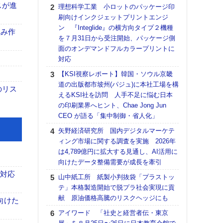
る
スが進
理想科学工業 小ロットのパッケージ印
刷向けインクジェットプリントエンジ
DNP
ン 『Integlide』の横方向タイプ２機種
上の
組み作
を７月31日から受注開始、パッケージ側
意識
面のオンデマンドフルカラープリントに
時代
対応
る組
【KSI視察レポート】韓国・ソウル京畿
【パ
道の出版都市坡州(パジュ)に本社工場を構
量バ
のリス
えるKSI社を訪問 人手不足に悩む日本
特殊
の印刷業界へヒント、Chae Jong Jun
ホリゾ
CEO が語る「集中制御・省人化」
で“Hor
矢野経済研究所 国内デジタルマーケテ
催へ～
ィング市場に関する調査を実施 2026年
TO
は4,789億円に拡大する見通し、AI活用に
スマ
向けたデータ整備需要が成長を牽引
【K
も対応
山中紙工所 紙製小判抜袋「プラストッ
道の
テ」本格製造開始で脱プラ社会実現に貢
える
献 原油価格高騰のリスクヘッジにも
の印刷
向けた
CE
アイワード 「社史と経営者伝・東京