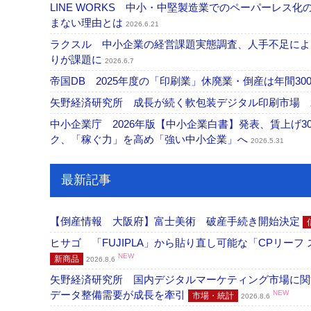
LINE WORKS 中小・中堅製造業でのペーパーレス
まない理由とは
2026.6.21
ラクスル 中小企業の経営課題実態調査、人手不足によ
りが課題に
2026.6.7
帝国DB 2025年度の「印刷業」休廃業・倒産は年間
矢野経済研究所 成長が続く軟包装デジタル印刷市場
中小企業庁 2026年版【中小企業白書】発表、賃上げ
ク、「稼ぐ力」を高め「強い中小企業」へ
2026.5.31
最新記事
【倒産情報 大阪府】富士美術 破産手続き開始決定
ヒサゴ 「FUJIPLA」から貼り直し可能な「CPリー
NEW
新商品
2026.8.6
矢野経済研究所 国内デジタルマーケティング市場に関する
データ整備需要が成長を牽引
NEW
市場・統計
2026.8.6