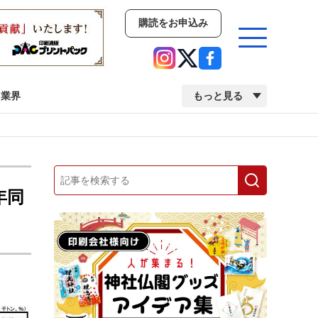
購読をお申込み
業界
もっと見る
新商品
イベント
市場・統計
人事・移転・異動・訃報
年同
業界
市場・統計
人事・移転・異動・訃報
中古印刷機・製本機特集
2022 検査・校正特集