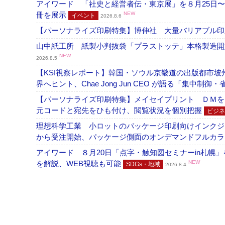
アイワード 「社史と経営者伝・東京展」を８月25日〜
冊を展示
NEW
イベント
2026.8.6
【パーソナライズ印刷特集】博伸社 大量バリアブル印
山中紙工所 紙製小判抜袋「プラストッテ」本格製造
NEW
2026.8.5
【KSI視察レポート】韓国・ソウル京畿道の出版都市坡
界へヒント、Chae Jong Jun CEO が語る「集中制御
【パーソナライズ印刷特集】メイセイプリント ＤＭを
元コードと宛先をひも付け、閲覧状況を個別把握
ビジネ
理想科学工業 小ロットのパッケージ印刷向けインクジェッ
から受注開始、パッケージ側面のオンデマンドフルカ
アイワード ８月20日「点字・触知図セミナーin札幌
を解説、WEB視聴も可能
NEW
SDGs・地域
2026.8.4