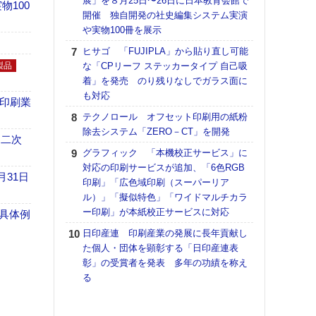
展」を８月25日〜26日に日本教育会館で
理想
100
開催 独自開発の社史編集システム実演
刷向
や実物100冊を展示
ン 『
を７
ヒサゴ 「FUJIPLA」から貼り直し可能
面の
製品
な「CPリーフ ステッカータイプ 自己吸
対応
着」を発売 のり残りなしでガラス面に
も対応
【ペ
の印刷業
ト】
テクノロール オフセット印刷用の紙粉
アで
除去システム「ZERO－CT」を開発
 二次
KO
グラフィック 「本機校正サービス」に
体製
対応の印刷サービスが追加、「6色RGB
月31日
印刷」「広色域印刷（スーパーリア
【パ
ル）」「擬似特色」「ワイドマルチカラ
士フ
ー印刷」が本紙校正サービスに対応
パン
具体例
書を
日印産連 印刷産業の発展に長年貢献し
ツー
た個人・団体を顕彰する「日印産連表
トも
彰」の受賞者を発表 多年の功績を称え
る
富士
地・
付表