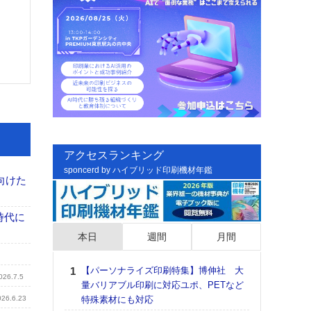
アクセスランキング
sponcerd by ハイブリッド印刷機材年鑑
向けた
時代に
本日
週間
月間
【パーソナライズ印刷特集】博伸社 大
日印
026.7.5
量バリアブル印刷に対応ユポ、PETなど
た個
026.6.23
特殊素材にも対応
彰」