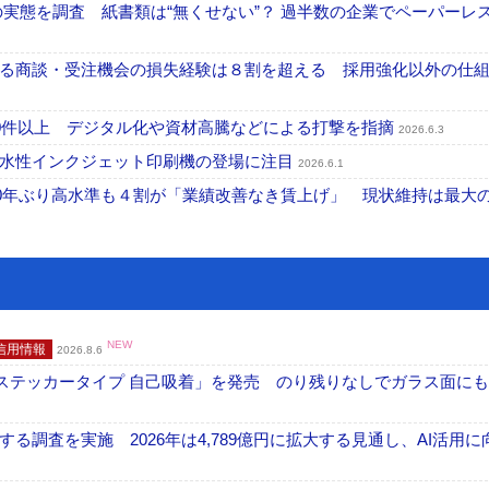
化の実態を調査 紙書類は“無くせない”？ 過半数の企業でペーパーレ
る商談・受注機会の損失経験は８割を超える 採用強化以外の仕
300件以上 デジタル化や資材高騰などによる打撃を指摘
2026.6.3
 水性インクジェット印刷機の登場に注目
2026.6.1
30年ぶり高水準も４割が「業績改善なき賃上げ」 現状維持は最大
NEW
信用情報
2026.8.6
フ ステッカータイプ 自己吸着」を発売 のり残りなしでガラス面に
調査を実施 2026年は4,789億円に拡大する見通し、AI活用に