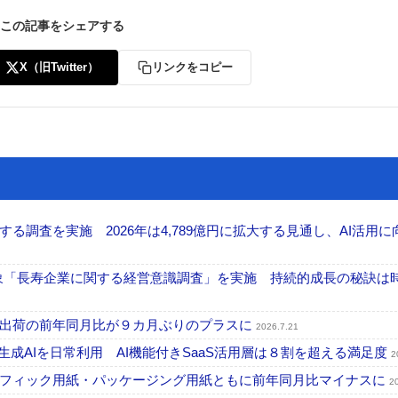
この記事をシェアする
X（旧Twitter）
リンクをコピー
調査を実施 2026年は4,789億円に拡大する見通し、AI活用に
が対象「長寿企業に関する経営意識調査」を実施 持続的成長の秘訣は
内出荷の前年同月比が９カ月ぶりのプラスに
2026.7.21
が生成AIを日常利用 AI機能付きSaaS活用層は８割を超える満足度
2
ラフィック用紙・パッケージング用紙ともに前年同月比マイナスに
2