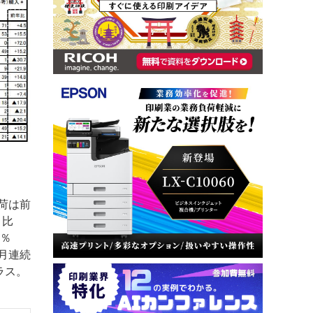
荷は前
月比
6％
ヶ月連続
ラス。