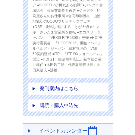
ア ●SOPTECで“勇気ある挑戦” ●ジャグラ宮
城総会 佐藤支部長を再選 ●ジャグラ 印
刷屋さんのお仕事展 ○合同印刷機材 山陰
地域初のGODOプリンテックフェア
●DSF 挑戦し成功することが大切 ●ミマ
キ さいたま営業所を移転 ●エコスリージ
ャパン 「VEXIS RTR5300」発売 ●HOPE
実行委員会 「HOPE2026」開催 ○ハイデ
ルベルグ・ジャパン 資材管理の「VMI」
50契約達成 ●ITP 「ITP DXショールーム」
開設 ●HDF21 鍛治川和広氏が新本部会長
に就任 ●木田鉄工所 代表取締役社長に木
田憲治氏 ●訃報
発刊案内はこちら
購読・購入申込先
イベントカレンダー