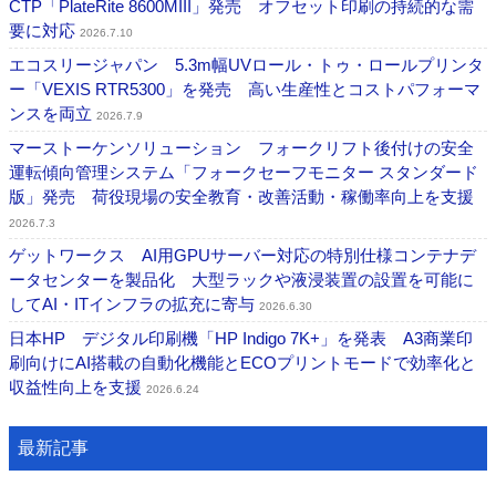
CTP「PlateRite 8600MIII」発売 オフセット印刷の持続的な需
要に対応
2026.7.10
エコスリージャパン 5.3m幅UVロール・トゥ・ロールプリンタ
ー「VEXIS RTR5300」を発売 高い生産性とコストパフォーマ
ンスを両立
2026.7.9
マーストーケンソリューション フォークリフト後付けの安全
運転傾向管理システム「フォークセーフモニター スタンダード
版」発売 荷役現場の安全教育・改善活動・稼働率向上を支援
2026.7.3
ゲットワークス AI用GPUサーバー対応の特別仕様コンテナデ
ータセンターを製品化 大型ラックや液浸装置の設置を可能に
してAI・ITインフラの拡充に寄与
2026.6.30
日本HP デジタル印刷機「HP Indigo 7K+」を発表 A3商業印
刷向けにAI搭載の自動化機能とECOプリントモードで効率化と
収益性向上を支援
2026.6.24
最新記事