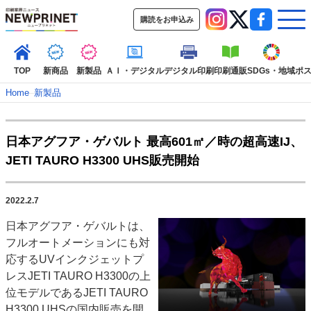
購読をお申込み
TOP
新商品
新製品
ＡＩ・デジタル
デジタル印刷
印刷通販
SDGs・地域
ポ
Home
–
新製品
インデックス
日本アグフア・ゲバルト 最高601㎡／時の超高速IJ、
TOP
新着記事
特集記事
動画コンテンツ
JETI TAURO H3300 UHS販売開始
インタビュー
コレクション
カテゴリー一覧
2022.2.7
新商品
新製品
ＡＩ・デジタル
デジタル印刷
印刷通販
日本アグフア・ゲバルトは、
SDGs・地域
ポストプレス
ビジネス
イベント
信用情報
業界
フルオートメーションにも対
市場・統計
人事・移転・異動・訃報
応するUVインクジェットプ
レスJETI TAURO H3300の上
特集記事カテゴリー一覧
位モデルであるJETI TAURO
特集・デジタル印刷 アイデアで勝負！ ～多様なビジネス・多彩な商材～
H3300 UHSの国内販売を開