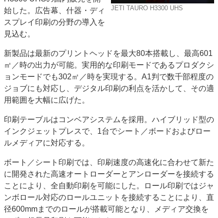
JETI TAURO H3300 UHS
始した。広告幕、什器・ディ
JAPAN PACK 2023 特集
中古印刷機・製本機特集
スプレイ印刷の分野の導入を
2022 見える化・MIS特集
2022 検査・校正特集
見込む。
特集・デジタル印刷 ～ 新成長軌道を描く
新製品は最新のプリントヘッドを最大80本搭載し、最高601
案内
㎡／時の出力が可能。実用的な印刷モードであるプロダクシ
発刊案内
JFPI印刷用語集
印刷機材年鑑
ョンモードでも302㎡／時を実現する。A1判で数千部程度の
ジョブにも対応し、デジタル印刷の利点を活かして、その適
運営
用範囲を大幅に広げた。
会社案内
購読・購入申し込み
サイトポリシー
お問い合わせ
印刷テーブルはコンベアシステムを採用。ハイブリッド型の
インクジェットプレスで、1台でシート／ボードおよびロー
ルメディアに対応する。
ボート／シート印刷では、印刷速度の高速化に合わせて新た
に開発された高速オートローダーとアンローダーを接続する
ことにより、全自動印刷を可能にした。ロール印刷ではジャ
ンボロール対応のロールユニットを接続することにより、直
径600mmまでのロールが搭載可能となり、メディア交換を