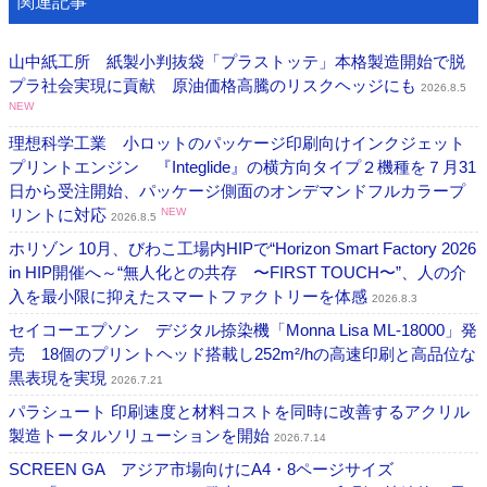
関連記事
山中紙工所 紙製小判抜袋「プラストッテ」本格製造開始で脱
プラ社会実現に貢献 原油価格高騰のリスクヘッジにも
2026.8.5
NEW
理想科学工業 小ロットのパッケージ印刷向けインクジェット
プリントエンジン 『Integlide』の横方向タイプ２機種を７月31
日から受注開始、パッケージ側面のオンデマンドフルカラープ
リントに対応
NEW
2026.8.5
ホリゾン 10月、びわこ工場内HIPで“Horizon Smart Factory 2026
in HIP開催へ～“無人化との共存 〜FIRST TOUCH〜”、人の介
入を最小限に抑えたスマートファクトリーを体感
2026.8.3
セイコーエプソン デジタル捺染機「Monna Lisa ML-18000」発
売 18個のプリントヘッド搭載し252m²/hの高速印刷と高品位な
黒表現を実現
2026.7.21
パラシュート 印刷速度と材料コストを同時に改善するアクリル
製造トータルソリューションを開始
2026.7.14
SCREEN GA アジア市場向けにA4・8ページサイズ