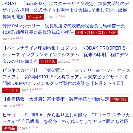
JAGAT 「page2027」ポスターデザイン決定、加藤文明社のデ
ザインを採用 公式サイトも例年より大幅に前倒し公開し出展
募集を開始
NEW
ビジネス
2026.8.7
芳野YMマシナリー 役員改選で代表取締役会長に島崎啓一氏、
代表取締役社長に髙橋淳哉氏が就任
人事・移転・異動・訃報
NEW
2026.8.7
【パーソナライズ印刷特集】コダック KODAK PROSPER S-
シリーズ インプリンティングシステム 従来の印刷工程にデジ
タルの力を加える
NEW
ビジネス
2026.8.7
ビジネスガイド社 「第67回ステーショナリー&ペーパーグッズ
フェア」「第34回STYLISH文具フェア」を東京ビッグサイトで
開催 OEMやオリジナルグッズ製作の商談も【９月２〜４日】
NEW
イベント
2026.8.7
【倒産情報 大阪府】富士美術 破産手続き開始決定
信用情報
NEW
2026.8.6
ヒサゴ 「FUJIPLA」から貼り直し可能な「CPリーフ ステッカ
ータイプ 自己吸着」を発売 のり残りなしでガラス面にも対応
NEW
新商品
2026.8.6