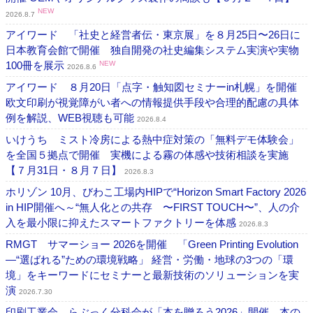
NEW
2026.8.7
アイワード 「社史と経営者伝・東京展」を８月25日〜26日に
日本教育会館で開催 独自開発の社史編集システム実演や実物
100冊を展示
NEW
2026.8.6
アイワード ８月20日「点字・触知図セミナーin札幌」を開催
欧文印刷が視覚障がい者への情報提供手段や合理的配慮の具体
例を解説、WEB視聴も可能
2026.8.4
いけうち ミスト冷房による熱中症対策の「無料デモ体験会」
を全国５拠点で開催 実機による霧の体感や技術相談を実施
【７月31日・８月７日】
2026.8.3
ホリゾン 10月、びわこ工場内HIPで“Horizon Smart Factory 2026
in HIP開催へ～“無人化との共存 〜FIRST TOUCH〜”、人の介
入を最小限に抑えたスマートファクトリーを体感
2026.8.3
RMGT サマーショー 2026を開催 「Green Printing Evolution
―“選ばれる”ための環境戦略」 経営・労働・地球の3つの「環
境」をキーワードにセミナーと最新技術のソリューションを実
演
2026.7.30
印刷工業会 らぶっく分科会が「本を贈ろう2026」開催 本の