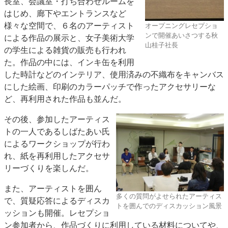
長室、会議室・打ち合わせルームを
はじめ、廊下やエントランスなど
様々な空間で、６名のアーティスト
オープニングレセプショ
ンで開催あいさつする秋
による作品の展示と、女子美術大学
山桂子社長
の学生による雑貨の販売も行われ
た。作品の中には、インキ缶を利用
した時計などのインテリア、使用済みの不織布をキャンバス
にした絵画、印刷のカラーパッチで作ったアクセサリーな
ど、再利用された作品も並んだ。
その後、参加したアーティス
トの一人であるしばたあい氏
によるワークショップが行わ
れ、紙を再利用したアクセサ
リーづくりを楽しんだ。
また、アーティストを囲ん
多くの質問がよせられたアーティス
で、質疑応答によるディスカ
トを囲んでのディスカッション風景
ッションも開催。レセプショ
ン参加者から、作品づくりに利用している材料についてや、