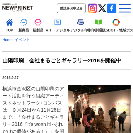
購読をお申込み
TOP
新商品
新製品
ＡＩ・デジタル
デジタル印刷
印刷通販
SDGs・地域
ポ
Home
–
イベント
インデックス
山陽印刷 会社まるごとギャラリー2016を開催中
TOP
新着記事
特集記事
動画コンテンツ
インタビュー
コレクション
2016.9.27
カテゴリー一覧
横浜市金沢区の山陽印刷のア
新商品
新製品
ＡＩ・デジタル
デジタル印刷
印刷通販
ート活動を行う組織アーティ
SDGs・地域
ポストプレス
ビジネス
イベント
信用情報
業界
ストネットワーク+コンパス
は、９月24日から11月26日
市場・統計
人事・移転・異動・訃報
まで、「会社まるごとギャラ
特集記事カテゴリー一覧
リー2016『It’s worth it!~それ
だけの価値がある！』」を開
特集・デジタル印刷 アイデアで勝負！ ～多様なビジネス・多彩な商材～