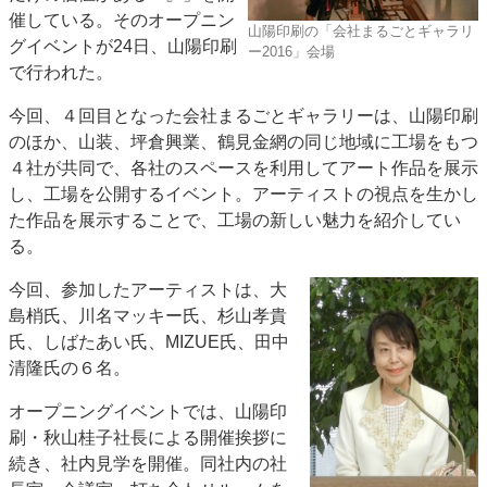
催している。そのオープニン
JAPAN PACK 2023 特集
中古印刷機・製本機特集
山陽印刷の「会社まるごとギャラリ
グイベントが24日、山陽印刷
ー2016」会場
2022 見える化・MIS特集
2022 検査・校正特集
で行われた。
特集・デジタル印刷 ～ 新成長軌道を描く
今回、４回目となった会社まるごとギャラリーは、山陽印刷
案内
のほか、山装、坪倉興業、鶴見金網の同じ地域に工場をもつ
発刊案内
JFPI印刷用語集
印刷機材年鑑
４社が共同で、各社のスペースを利用してアート作品を展示
し、工場を公開するイベント。アーティストの視点を生かし
運営
た作品を展示することで、工場の新しい魅力を紹介してい
会社案内
購読・購入申し込み
サイトポリシー
る。
お問い合わせ
今回、参加したアーティストは、大
島梢氏、川名マッキー氏、杉山孝貴
氏、しばたあい氏、MIZUE氏、田中
清隆氏の６名。
オープニングイベントでは、山陽印
刷・秋山桂子社長による開催挨拶に
続き、社内見学を開催。同社内の社