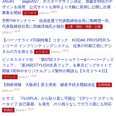
JAGAT 「page2027」ポスターデザイン決定、加藤文明社のデ
ザインを採用 公式サイトも例年より大幅に前倒し公開し出展
募集を開始
NEW
ビジネス
2026.8.7
芳野YMマシナリー 役員改選で代表取締役会長に島崎啓一氏、
代表取締役社長に髙橋淳哉氏が就任
人事・移転・異動・訃報
NEW
2026.8.7
【パーソナライズ印刷特集】コダック KODAK PROSPER S-
シリーズ インプリンティングシステム 従来の印刷工程にデジ
タルの力を加える
NEW
ビジネス
2026.8.7
ビジネスガイド社 「第67回ステーショナリー&ペーパーグッズ
フェア」「第34回STYLISH文具フェア」を東京ビッグサイトで
開催 OEMやオリジナルグッズ製作の商談も【９月２〜４日】
NEW
イベント
2026.8.7
【倒産情報 大阪府】富士美術 破産手続き開始決定
信用情報
NEW
2026.8.6
ヒサゴ 「FUJIPLA」から貼り直し可能な「CPリーフ ステッカ
ータイプ 自己吸着」を発売 のり残りなしでガラス面にも対応
NEW
新商品
2026.8.6