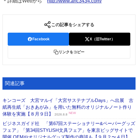
＊詳細はWebから
http://www.anc3434.com/
この記事をシェアする
Facebook
X（旧Twitter）
リンクをコピー
関連記事
キンコーズ 大宮マルイ「大宮サステナブルDays」へ出展 古
紙再生紙「おきあがみ」を用いた無料のオリジナルノート作り
体験を実施【８月９日】
NEW
2026.8.8
ビジネスガイド社 「第67回ステーショナリー&ペーパーグッズ
フェア」「第34回STYLISH文具フェア」を東京ビッグサイトで
開催 OEMやオリジナルグッズ製作の商談も【９月２〜４日】