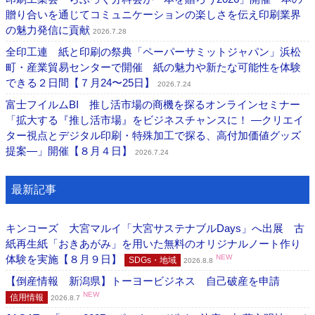
贈り合いを通じてコミュニケーションの楽しさを伝え印刷業界
の魅力発信に貢献
2026.7.28
全印工連 紙と印刷の祭典「ペーパーサミットジャパン」浜松
町・産業貿易センターで開催 紙の魅力や新たな可能性を体験
できる２日間【７月24〜25日】
2026.7.24
富士フイルムBI 推し活市場の商機を探るオンラインセミナー
「拡大する『推し活市場』をビジネスチャンスに！ ―クリエイ
ター視点とデジタル印刷・特殊加工で探る、高付加価値グッズ
提案―」開催【８月４日】
2026.7.24
最新記事
キンコーズ 大宮マルイ「大宮サステナブルDays」へ出展 古
紙再生紙「おきあがみ」を用いた無料のオリジナルノート作り
体験を実施【８月９日】
NEW
SDGs・地域
2026.8.8
【倒産情報 新潟県】トーヨービジネス 自己破産を申請
NEW
信用情報
2026.8.7