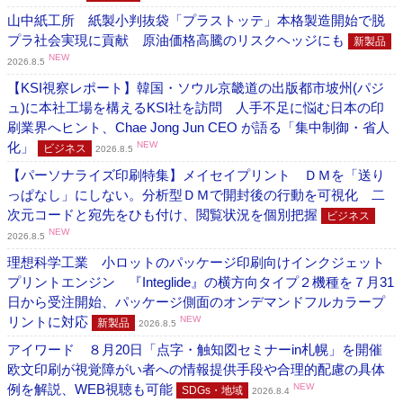
山中紙工所 紙製小判抜袋「プラストッテ」本格製造開始で脱
プラ社会実現に貢献 原油価格高騰のリスクヘッジにも
新製品
NEW
2026.8.5
【KSI視察レポート】韓国・ソウル京畿道の出版都市坡州(パジ
ュ)に本社工場を構えるKSI社を訪問 人手不足に悩む日本の印
刷業界へヒント、Chae Jong Jun CEO が語る「集中制御・省人
化」
NEW
ビジネス
2026.8.5
【パーソナライズ印刷特集】メイセイプリント ＤＭを「送り
っぱなし」にしない。分析型ＤＭで開封後の行動を可視化 二
次元コードと宛先をひも付け、閲覧状況を個別把握
ビジネス
NEW
2026.8.5
理想科学工業 小ロットのパッケージ印刷向けインクジェット
プリントエンジン 『Integlide』の横方向タイプ２機種を７月31
日から受注開始、パッケージ側面のオンデマンドフルカラープ
リントに対応
NEW
新製品
2026.8.5
アイワード ８月20日「点字・触知図セミナーin札幌」を開催
欧文印刷が視覚障がい者への情報提供手段や合理的配慮の具体
例を解説、WEB視聴も可能
NEW
SDGs・地域
2026.8.4