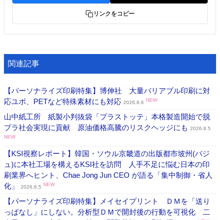
リンクをコピー
関連記事
【パーソナライズ印刷特集】博伸社 大量バリアブル印刷に対
応ユポ、PETなど特殊素材にも対応
NEW
2026.8.6
山中紙工所 紙製小判抜袋「プラストッテ」本格製造開始で脱
プラ社会実現に貢献 原油価格高騰のリスクヘッジにも
2026.8.5
NEW
【KSI視察レポート】韓国・ソウル京畿道の出版都市坡州(パジ
ュ)に本社工場を構えるKSI社を訪問 人手不足に悩む日本の印
刷業界へヒント、Chae Jong Jun CEO が語る「集中制御・省人
化」
NEW
2026.8.5
【パーソナライズ印刷特集】メイセイプリント ＤＭを「送り
っぱなし」にしない。分析型ＤＭで開封後の行動を可視化 二