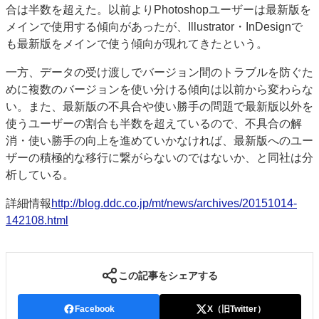
合は半数を超えた。以前よりPhotoshopユーザーは最新版を
JAPAN PACK 2023 特集
中古印刷機・製本機特集
メインで使用する傾向があったが、Illustrator・InDesignで
2022 見える化・MIS特集
2022 検査・校正特集
も最新版をメインで使う傾向が現れてきたという。
特集・デジタル印刷 ～ 新成長軌道を描く
一方、データの受け渡しでバージョン間のトラブルを防ぐた
案内
めに複数のバージョンを使い分ける傾向は以前から変わらな
い。また、最新版の不具合や使い勝手の問題で最新版以外を
発刊案内
JFPI印刷用語集
印刷機材年鑑
使うユーザーの割合も半数を超えているので、不具合の解
運営
消・使い勝手の向上を進めていかなければ、最新版へのユー
会社案内
購読・購入申し込み
サイトポリシー
ザーの積極的な移行に繋がらないのではないか、と同社は分
お問い合わせ
析している。
詳細情報
http://blog.ddc.co.jp/mt/news/archives/20151014-
142108.html
この記事をシェアする
Facebook
X（旧Twitter）