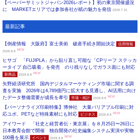
【ペーパーサミットジャパン2026レポート】初の東京開催盛況
に MARKETエリアでは参加各社が紙の魅力を発信
2026.7.31
最新記事
【倒産情報 大阪府】富士美術 破産手続き開始決定
信用情報
NEW
2026.8.6
ヒサゴ 「FUJIPLA」から貼り直し可能な「CPリーフ ステッカ
ータイプ 自己吸着」を発売 のり残りなしでガラス面にも対応
NEW
新商品
2026.8.6
矢野経済研究所 国内デジタルマーケティング市場に関する調
査を実施 2026年は4,789億円に拡大する見通し、AI活用に向け
たデータ整備需要が成長を牽引
NEW
市場・統計
2026.8.6
【パーソナライズ印刷特集】博伸社 大量バリアブル印刷に対
応ユポ、PETなど特殊素材にも対応
NEW
ビジネス
2026.8.6
アイワード 「社史と経営者伝・東京展」を８月25日〜26日に
日本教育会館で開催 独自開発の社史編集システム実演や実物
100冊を展示
NEW
イベント
2026.8.6