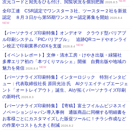
次元コードと宛先をひも付け、閲覧状況を個別把握
NEW
2026.8.5
全印工連 CSR認定でワンスター３社、ツースター２社を新規
認定 ８月３日から第55期ワンスター認定募集を開始
2026.8.4
NEW
【パーソナライズ印刷特集】オンデオマ クラウド型バリアブ
ル印刷システム「PICバリアブル」 追跡QRコードやオンライ
ン校正で印刷業界のDXを支援
NEW
2026.8.4
【イベントレポート】文伸・清水工房・けやき出版・緑陽社
多摩エリア初の「本づくりマルシェ」開催 自費出版や地域の
魅力を発信
NEW
2026.8.4
【パーソナライズ印刷特集】インターロジック 特別インタビ
ュー：代表取締役社長 原田光治 氏 AIクリエイティブエージェ
ント「オートレイアウト」誕生、AIが拓くパーソナライズ印刷
の新時代
2026.8.3
【パーソナライズ印刷特集】【寄稿】富士フイルムビジネスイ
ノベーションジャパン導入事例 通販商品に同梱する明細書を
お客様ごとにカスタマイズした販促ツールに！チラシ作成など
の作業やコストも大きく削減
2026.8.2