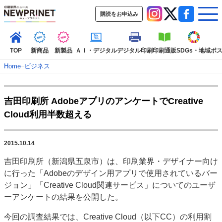
購読をお申込み
TOP
新商品
新製品
ＡＩ・デジタル
デジタル印刷
印刷通販
SDGs・地域
ポ
Home
–
ビジネス
インデックス
吉田印刷所 AdobeアプリのアンケートでCreative
TOP
新着記事
特集記事
動画コンテンツ
Cloud利用半数超える
インタビュー
コレクション
カテゴリー一覧
2015.10.14
新商品
新製品
ＡＩ・デジタル
デジタル印刷
印刷通販
吉田印刷所（新潟県五泉市）は、印刷業界・デザイナー向け
SDGs・地域
ポストプレス
ビジネス
イベント
信用情報
業界
に行った「Adobeのデザイン用アプリで使用されているバー
市場・統計
人事・移転・異動・訃報
ジョン」「Creative Cloud関連サービス」についてのユーザ
ーアンケートの結果を公開した。
特集記事カテゴリー一覧
今回の調査結果では、Creative Cloud（以下CC）の利用割
特集・デジタル印刷 アイデアで勝負！ ～多様なビジネス・多彩な商材～