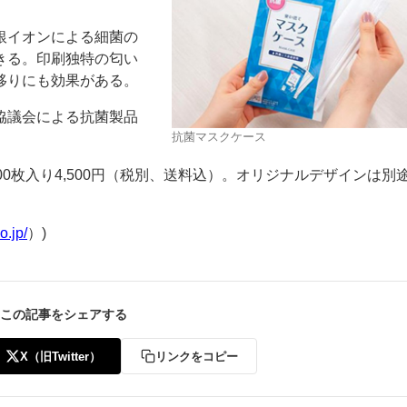
銀イオンによる細菌の
きる。印刷独特の匂い
移りにも効果がある。
協議会による抗菌製品
抗菌マスクケース
ー
お問い合わせ
0枚入り4,500円（税別、送料込）。オリジナルデザインは別
o.jp/
）)
この記事をシェアする
X（旧Twitter）
リンクをコピー