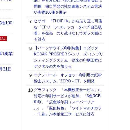
展」を８月25日〜26日に日本教育会館で
理想
開催 独自開発の社史編集システム実演
刷向
や実物100冊を展示
ン 『
を７
ヒサゴ 「FUJIPLA」から貼り直し可能
100
面の
な「CPリーフ ステッカータイプ 自己吸
対応
着」を発売 のり残りなしでガラス面に
製品
も対応
KO
体製
【パーソナライズ印刷特集】コダック
の印刷業
KODAK PROSPER S-シリーズ インプリ
【ペ
ンティングシステム 従来の印刷工程に
ト】
デジタルの力を加える
アで
月31日
テクノロール オフセット印刷用の紙粉
【パ
除去システム「ZERO－CT」を開発
士フ
パン
グラフィック 「本機校正サービス」に
書を
対応の印刷サービスが追加、「6色RGB
ツー
印刷」「広色域印刷（スーパーリア
トも
ル）」「擬似特色」「ワイドマルチカラ
ー印刷」が本紙校正サービスに対応
富士
地・
付表