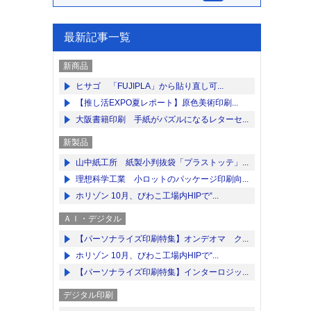
最新記事一覧
新商品
ヒサゴ 「FUJIPLA」から貼り直し可...
【推し活EXPO夏レポート】原色美術印刷...
大阪書籍印刷 手紙がパズルになるレターセ...
新製品
山中紙工所 紙製小判抜袋「プラストッテ」...
理想科学工業 小ロットのパッケージ印刷向...
ホリゾン 10月、びわこ工場内HIPで“...
ＡＩ・デジタル
【パーソナライズ印刷特集】オンデオマ ク...
ホリゾン 10月、びわこ工場内HIPで“...
【パーソナライズ印刷特集】インターロジッ...
デジタル印刷