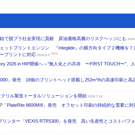
開始で脱プラ社会実現に貢献 原油価格高騰のリスクヘッジにも
2026
トプリントエンジン 『Integlide』の横方向タイプ２機種を７
ラープリントに対応
NEW
2026.8.5
ctory 2026 in HIP開催へ～“無人化との共存 〜FIRST TOUCH〜”
18000」発売 18個のプリントヘッド搭載し252m²/hの高速印刷と
アクリル製造トータルソリューションを開始
2026.7.14
PlateRite 8600MIII」発売 オフセット印刷の持続的な需要に対
リンター「VEXIS RTR5300」を発売 高い生産性とコストパフ