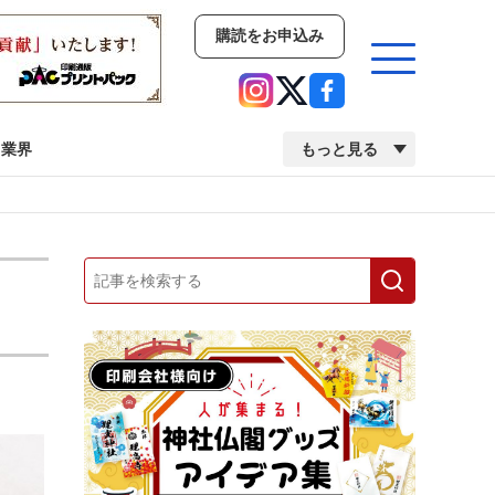
購読をお申込み
業界
もっと見る
新商品
イベント
市場・統計
人事・移転・異動・訃報
業界
市場・統計
人事・移転・異動・訃報
中古印刷機・製本機特集
2022 検査・校正特集