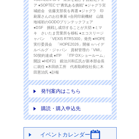
ア ●SOPTECで“勇気ある挑戦” ●ジャグラ宮
城総会 佐藤支部長を再選 ●ジャグラ 印
刷屋さんのお仕事展 ○合同印刷機材 山陰
地域初のGODOプリンテックフェア
●DSF 挑戦し成功することが大切 ●ミマ
キ さいたま営業所を移転 ●エコスリージ
ャパン 「VEXIS RTR5300」発売 ●HOPE
実行委員会 「HOPE2026」開催 ○ハイデ
ルベルグ・ジャパン 資材管理の「VMI」
50契約達成 ●ITP 「ITP DXショールーム」
開設 ●HDF21 鍛治川和広氏が新本部会長
に就任 ●木田鉄工所 代表取締役社長に木
田憲治氏 ●訃報
発刊案内はこちら
購読・購入申込先
イベントカレンダー