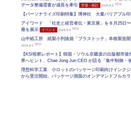
データ整備需要が成長を牽引
NEW
市場・統計
2026.8.6
【パーソナライズ印刷特集】博伸社 大量バリアブル印
アイワード 「社史と経営者伝・東京展」を８月25日〜
冊を展示
NEW
イベント
2026.8.6
山中紙工所 紙製小判抜袋「プラストッテ」本格製造
NEW
2026.8.5
【KSI視察レポート】韓国・ソウル京畿道の出版都市坡
界へヒント、Chae Jong Jun CEO が語る「集中制御
理想科学工業 小ロットのパッケージ印刷向けインクジェッ
から受注開始、パッケージ側面のオンデマンドフルカ