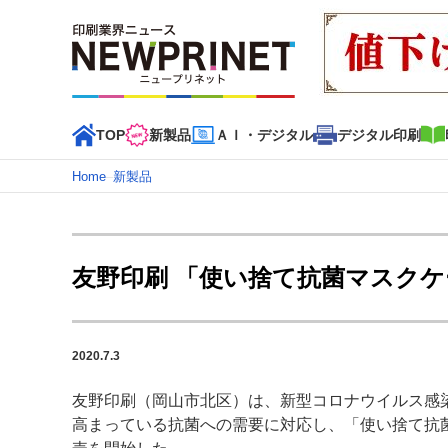
TOP
新製品
ＡＩ・デジタル
デジタル印刷
Home
–
新製品
インデックス
TOP
新着記事
特集記事
動画コンテンツ
友野印刷 「使い捨て抗菌マスクケ
カテゴリー一覧
新商品
新製品
ＡＩ・デジタル
デジタル印刷
印刷
2020.7.3
特集記事カテゴリー一覧
友野印刷（岡山市北区）は、新型コロナウイルス感
2022 見える化・MIS特集
特集・デジタル印刷 アイデア
高まっている抗菌への需要に対応し、「使い捨て抗
特集・デジタル印刷 ～ 新成長軌道を描く