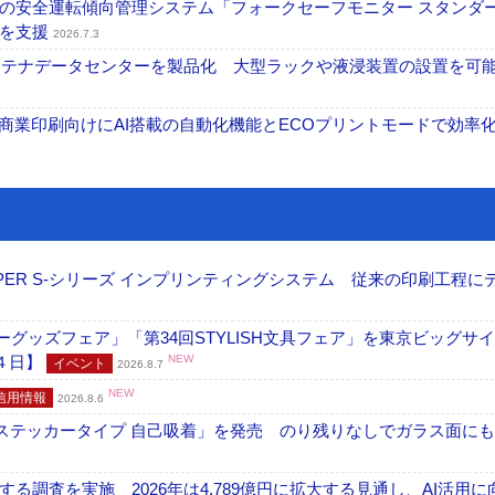
の安全運転傾向管理システム「フォークセーフモニター スタンダ
上を支援
2026.7.3
コンテナデータセンターを製品化 大型ラックや液浸装置の設置を可
表 A3商業印刷向けにAI搭載の自動化機能とECOプリントモードで効率
PER S-シリーズ インプリンティングシステム 従来の印刷工程に
グッズフェア」「第34回STYLISH文具フェア」を東京ビッグサ
４日】
NEW
イベント
2026.8.7
NEW
信用情報
2026.8.6
フ ステッカータイプ 自己吸着」を発売 のり残りなしでガラス面に
調査を実施 2026年は4,789億円に拡大する見通し、AI活用に