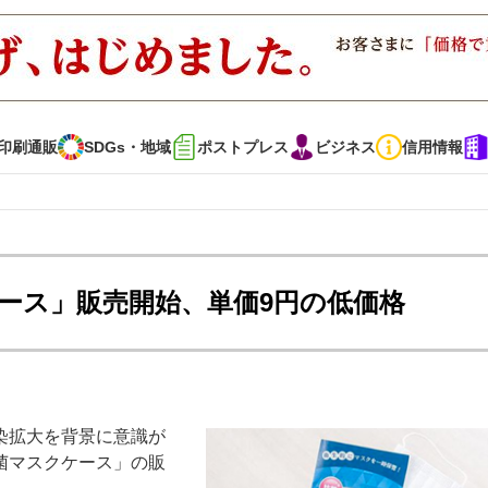
印刷通販
SDGs・地域
ポストプレス
ビジネス
信用情報
インタビュー
コレクション
ース」販売開始、単価9円の低価格
通販
SDGs・地域
ポストプレス
ビジネス
イベント
信用情報
染拡大を背景に意識が
で勝負！ ～多様なビジネス・多彩な商材～
JAPAN PACK 2023 特集
菌マスクケース」の販