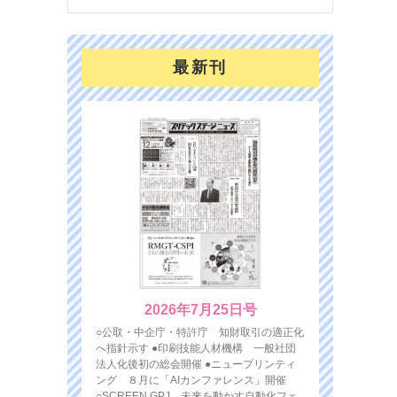
最新刊
2026年7月25日号
○公取・中企庁・特許庁 知財取引の適正化
へ指針示す ●印刷技能人材機構 一般社団
法人化後初の総会開催 ●ニュープリンティ
ング ８月に「AIカンファレンス」開催
○SCREEN GPJ 未来を動かす自動化フェ