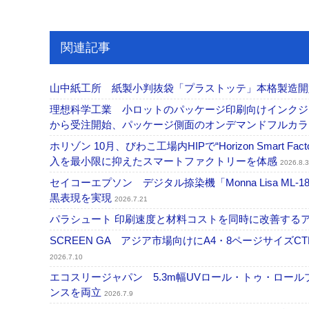
関連記事
山中紙工所 紙製小判抜袋「プラストッテ」本格製造
理想科学工業 小ロットのパッケージ印刷向けインクジェッ
から受注開始、パッケージ側面のオンデマンドフルカ
ホリゾン 10月、びわこ工場内HIPで“Horizon Smart Fa
入を最小限に抑えたスマートファクトリーを体感
2026.8.3
セイコーエプソン デジタル捺染機「Monna Lisa ML-
黒表現を実現
2026.7.21
パラシュート 印刷速度と材料コストを同時に改善する
SCREEN GA アジア市場向けにA4・8ページサイズCTP「
2026.7.10
エコスリージャパン 5.3m幅UVロール・トゥ・ロールプ
ンスを両立
2026.7.9