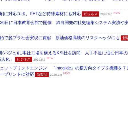
刷に対応ユポ、PETなど特殊素材にも対応
NEW
ビジネス
2026.8.6
26日に日本教育会館で開催 独自開発の社史編集システム実演や実物
開始で脱プラ社会実現に貢献 原油価格高騰のリスクヘッジにも
新
州(パジュ)に本社工場を構えるKSI社を訪問 人手不足に悩む日本
・省人化」
NEW
ビジネス
2026.8.5
トプリントエンジン 『Integlide』の横方向タイプ２機種を７
ラープリントに対応
NEW
新製品
2026.8.5