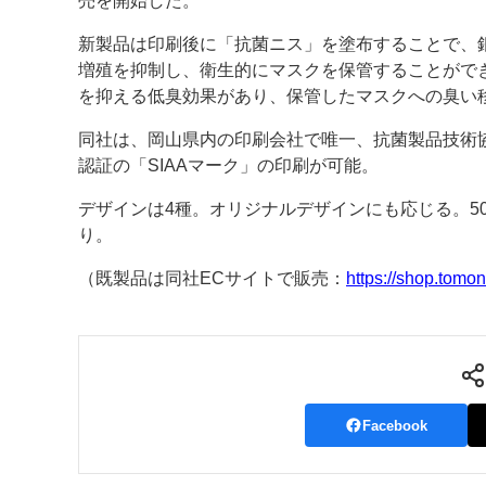
売を開始した。
案内
新製品は印刷後に「抗菌ニス」を塗布することで、
増殖を抑制し、衛生的にマスクを保管することがで
発刊案内
JFPI印刷用語集
印刷機材年鑑
を抑える低臭効果があり、保管したマスクへの臭い
運営
同社は、岡山県内の印刷会社で唯一、抗菌製品技術
認証の「SIAAマーク」の印刷が可能。
会社案内
購読・購入申し込み
サイトポリシ
デザインは4種。オリジナルデザインにも応じる。50
り。
（既製品は同社ECサイトで販売：
https://shop.tomon
Facebook