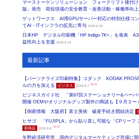
マーストーケンソリューション フォークリフト後付け
版」発売 荷役現場の安全教育・改善活動・稼働率向
ゲットワークス AI用GPUサーバー対応の特別仕様
てAI・ITインフラの拡充に寄与
2026.6.30
日本HP デジタル印刷機「HP Indigo 7K+」を発
益性向上を支援
2026.6.24
最新記事
【パーソナライズ印刷特集】コダック KODAK PROS
ルの力を加える
NEW
ビジネス
2026.8.7
ビジネスガイド社 「第67回ステーショナリー&ペーパー
開催 OEMやオリジナルグッズ製作の商談も【９月２〜
【倒産情報 大阪府】富士美術 破産手続き開始決定
ヒサゴ 「FUJIPLA」から貼り直し可能な「CPリー
NEW
新商品
2026.8.6
矢野経済研究所 国内デジタルマーケティング市場に関する