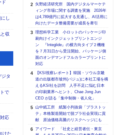
る
ード
矢野経済研究所 国内デジタルマーケテ
ィング市場に関する調査を実施 2026年
DNP
は4,789億円に拡大する見通し、AI活用に
上の
能にし
向けたデータ整備需要が成長を牽引
意識
時代
理想科学工業 小ロットのパッケージ印
化と収
る組
刷向けインクジェットプリントエンジ
ン 『Integlide』の横方向タイプ２機種
【パ
を７月31日から受注開始、パッケージ側
量バ
面のオンデマンドフルカラープリントに
特殊
対応
ホリゾ
【KSI視察レポート】韓国・ソウル京畿
で“Hor
デジタ
道の出版都市坡州(パジュ)に本社工場を構
催へ～
えるKSI社を訪問 人手不足に悩む日本
TO
イトで
の印刷業界へヒント、Chae Jong Jun
スマ
CEO が語る「集中制御・省人化」
【K
山中紙工所 紙製小判抜袋「プラストッ
道の
テ」本格製造開始で脱プラ社会実現に貢
える
も対応
献 原油価格高騰のリスクヘッジにも
の印刷
CE
アイワード 「社史と経営者伝・東京
向けた