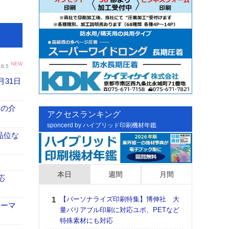
NEW
.8.5
月31日
、人の介
アクセスランキング
sponcerd by ハイブリッド印刷機材年鑑
高品位な
本日
週間
月間
応
【パーソナライズ印刷特集】博伸社 大
日印
ォーマ
量バリアブル印刷に対応ユポ、PETなど
た個
特殊素材にも対応
彰」