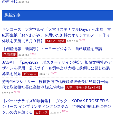
の新時代
2026.8.3
最新記事
キンコーズ 大宮マルイ「大宮サステナブルDays」へ出展 古
紙再生紙「おきあがみ」を用いた無料のオリジナルノート作り
体験を実施【８月９日】
NEW
SDGs・地域
2026.8.8
【倒産情報 新潟県】トーヨービジネス 自己破産を申請
NEW
信用情報
2026.8.7
JAGAT 「page2027」ポスターデザイン決定、加藤文明社のデ
ザインを採用 公式サイトも例年より大幅に前倒し公開し出展
募集を開始
NEW
ビジネス
2026.8.7
芳野YMマシナリー 役員改選で代表取締役会長に島崎啓一氏、
代表取締役社長に髙橋淳哉氏が就任
人事・移転・異動・訃報
NEW
2026.8.7
【パーソナライズ印刷特集】コダック KODAK PROSPER S-
シリーズ インプリンティングシステム 従来の印刷工程にデジ
タルの力を加える
NEW
ビジネス
2026.8.7