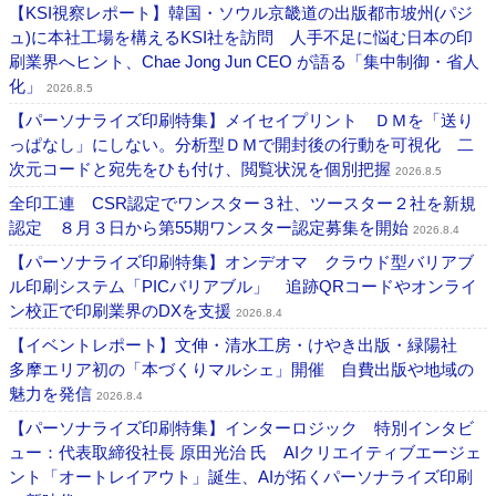
【KSI視察レポート】韓国・ソウル京畿道の出版都市坡州(パジ
ュ)に本社工場を構えるKSI社を訪問 人手不足に悩む日本の印
刷業界へヒント、Chae Jong Jun CEO が語る「集中制御・省人
化」
2026.8.5
【パーソナライズ印刷特集】メイセイプリント ＤＭを「送り
っぱなし」にしない。分析型ＤＭで開封後の行動を可視化 二
次元コードと宛先をひも付け、閲覧状況を個別把握
2026.8.5
全印工連 CSR認定でワンスター３社、ツースター２社を新規
認定 ８月３日から第55期ワンスター認定募集を開始
2026.8.4
【パーソナライズ印刷特集】オンデオマ クラウド型バリアブ
ル印刷システム「PICバリアブル」 追跡QRコードやオンライ
ン校正で印刷業界のDXを支援
2026.8.4
【イベントレポート】文伸・清水工房・けやき出版・緑陽社
多摩エリア初の「本づくりマルシェ」開催 自費出版や地域の
魅力を発信
2026.8.4
【パーソナライズ印刷特集】インターロジック 特別インタビ
ュー：代表取締役社長 原田光治 氏 AIクリエイティブエージェ
ント「オートレイアウト」誕生、AIが拓くパーソナライズ印刷