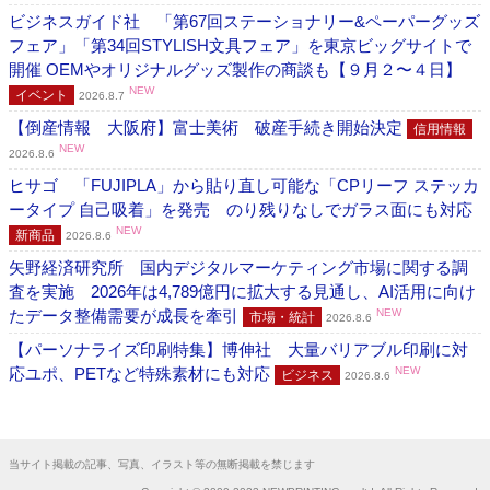
ビジネスガイド社 「第67回ステーショナリー&ペーパーグッズ
フェア」「第34回STYLISH文具フェア」を東京ビッグサイトで
開催 OEMやオリジナルグッズ製作の商談も【９月２〜４日】
NEW
イベント
2026.8.7
【倒産情報 大阪府】富士美術 破産手続き開始決定
信用情報
NEW
2026.8.6
ヒサゴ 「FUJIPLA」から貼り直し可能な「CPリーフ ステッカ
ータイプ 自己吸着」を発売 のり残りなしでガラス面にも対応
NEW
新商品
2026.8.6
矢野経済研究所 国内デジタルマーケティング市場に関する調
査を実施 2026年は4,789億円に拡大する見通し、AI活用に向け
たデータ整備需要が成長を牽引
NEW
市場・統計
2026.8.6
【パーソナライズ印刷特集】博伸社 大量バリアブル印刷に対
応ユポ、PETなど特殊素材にも対応
NEW
ビジネス
2026.8.6
当サイト掲載の記事、写真、イラスト等の無断掲載を禁じます