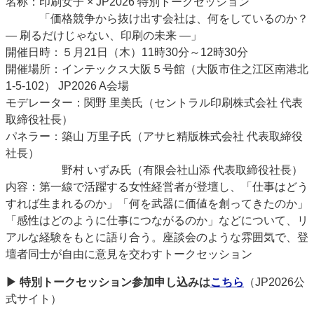
名称：印刷女子 × JP2026 特別トークセッション
「価格競争から抜け出す会社は、何をしているのか？
― 刷るだけじゃない、印刷の未来 ―」
開催日時：５月21日（木）11時30分～12時30分
開催場所：インテックス大阪５号館（大阪市住之江区南港北
1-5-102） JP2026 A会場
モデレーター：関野 里美氏（セントラル印刷株式会社 代表
取締役社長）
パネラー：築山 万里子氏（アサヒ精版株式会社 代表取締役
社長）
野村 いずみ氏（有限会社山添 代表取締役社長）
内容：第一線で活躍する女性経営者が登壇し、「仕事はどう
すれば生まれるのか」「何を武器に価値を創ってきたのか」
「感性はどのように仕事につながるのか」などについて、リ
アルな経験をもとに語り合う。座談会のような雰囲気で、登
壇者同士が自由に意見を交わすトークセッション
▶ 特別トークセッション参加申し込みは
こちら
（JP2026公
式サイト）