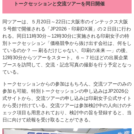
トークセッションと交流ツアーを同日開催
特集・デジタル印刷 アイデアで勝負！ ～多様なビジネス・多彩な商材～
JAPAN PACK 2023 特集
中古印刷機・製本機特集
2022 検査・校正特集
同ツアーは、５月20日～22日に大阪市のインテックス大阪
特集・デジタル印刷 ～ 新成長軌道を描く
５号館で開催される「JP2026・印刷DX展」の２日目に行わ
案内
れる。同日11時30分～12時30分に実施される印刷女子の特
別トークセッション「価格競争から抜け出す会社は、何をし
発刊案内
JFPI印刷用語集
印刷機材年鑑
ているのか？ ― 刷るだけじゃない、印刷の未来 ―」の後、
運営
12時30分からツアーをスタート。６～７社ほどの出展企業
ブースを訪問して、交流・記念写真の撮影を行う予定となっ
会社案内
購読・購入申し込み
サイトポリシー
ている。
お問い合わせ
トークセッションからの参加はもちろん、交流ツアーのみの
参加も可能。特別トークセッションの申し込みはJP2026公
式サイトから、交流ツアーの申し込みは印刷女子公式サイト
から受け付けている。交流ツアーは参加検討中の人向けのチ
ェック項目も用意されており、検討中の旨を登録すると、当
日に向けて続報を受け取ることができる。