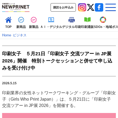
購読をお申込み
TOP
新商品
新製品
ＡＩ・デジタル
デジタル印刷
印刷通販
SDGs・地域
ポ
Home
–
ビジネス
インデックス
印刷女子 ５月21日「印刷女子 交流ツアー in JP展
TOP
新着記事
特集記事
動画コンテンツ
2026」開催 特別トークセッションと併せて申し込
インタビュー
コレクション
みを受け付け中
カテゴリー一覧
新商品
新製品
ＡＩ・デジタル
デジタル印刷
印刷通販
2026.5.15
SDGs・地域
ポストプレス
ビジネス
イベント
信用情報
業界
印刷業界の女性ネットワークワーキング・グループ「印刷女
市場・統計
人事・移転・異動・訃報
子（Girls Who Print Japan）」は、５月21日に「印刷女子
交流ツアー in JP展 2026」を開催する。
特集記事カテゴリー一覧
2022 見える化・MIS特集