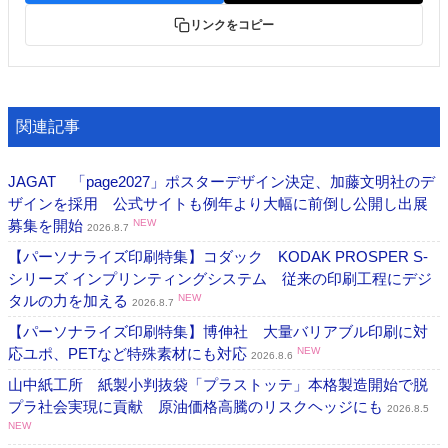
リンクをコピー
関連記事
JAGAT 「page2027」ポスターデザイン決定、加藤文明社のデ
ザインを採用 公式サイトも例年より大幅に前倒し公開し出展
募集を開始
NEW
2026.8.7
【パーソナライズ印刷特集】コダック KODAK PROSPER S-
シリーズ インプリンティングシステム 従来の印刷工程にデジ
タルの力を加える
NEW
2026.8.7
【パーソナライズ印刷特集】博伸社 大量バリアブル印刷に対
応ユポ、PETなど特殊素材にも対応
NEW
2026.8.6
山中紙工所 紙製小判抜袋「プラストッテ」本格製造開始で脱
プラ社会実現に貢献 原油価格高騰のリスクヘッジにも
2026.8.5
NEW