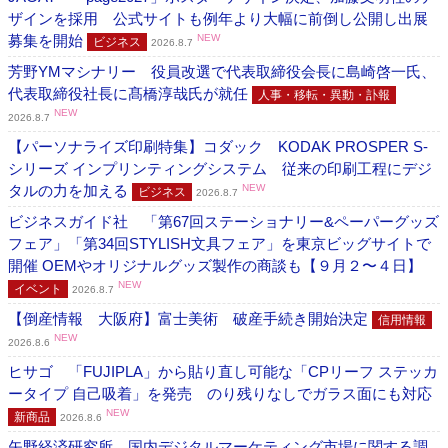
ザインを採用 公式サイトも例年より大幅に前倒し公開し出展
募集を開始
NEW
ビジネス
2026.8.7
芳野YMマシナリー 役員改選で代表取締役会長に島崎啓一氏、
代表取締役社長に髙橋淳哉氏が就任
人事・移転・異動・訃報
NEW
2026.8.7
【パーソナライズ印刷特集】コダック KODAK PROSPER S-
シリーズ インプリンティングシステム 従来の印刷工程にデジ
タルの力を加える
NEW
ビジネス
2026.8.7
ビジネスガイド社 「第67回ステーショナリー&ペーパーグッズ
フェア」「第34回STYLISH文具フェア」を東京ビッグサイトで
開催 OEMやオリジナルグッズ製作の商談も【９月２〜４日】
NEW
イベント
2026.8.7
【倒産情報 大阪府】富士美術 破産手続き開始決定
信用情報
NEW
2026.8.6
ヒサゴ 「FUJIPLA」から貼り直し可能な「CPリーフ ステッカ
ータイプ 自己吸着」を発売 のり残りなしでガラス面にも対応
NEW
新商品
2026.8.6
矢野経済研究所 国内デジタルマーケティング市場に関する調