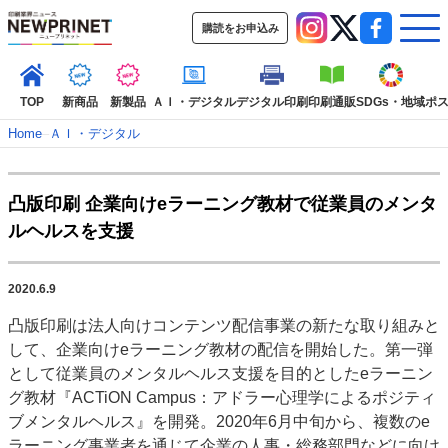
購読をお申込み
TOP
新商品
新製品
ＡＩ・デジタル
デジタル印刷
印刷通販
SDGs・地域
ポ
Home
–
ＡＩ・デジタル
インデックス
凸版印刷 企業向けeラーニング教材で従業員のメンタ
TOP
新着記事
特集記事
動画コンテンツ
ルヘルスを支援
インタビュー
コレクション
カテゴリー一覧
2020.6.9
新商品
新製品
ＡＩ・デジタル
デジタル印刷
印刷通販
凸版印刷は法人向けコンテンツ配信事業の新たな取り組みと
SDGs・地域
ポストプレス
ビジネス
イベント
信用情報
業界
して、企業向けeラーニング教材の配信を開始した。第一弾
市場・統計
人事・移転・異動・訃報
として従業員のメンタルヘルス支援を目的としたeラーニン
グ教材『ACTiON Campus：アドラー心理学によるポジティ
特集記事カテゴリー一覧
ブメンタルヘルス』を開発。2020年6月中旬から、複数のe
2022 見える化・MIS特集
ラーニング事業者を通じて企業の人事・総務部門などに向け