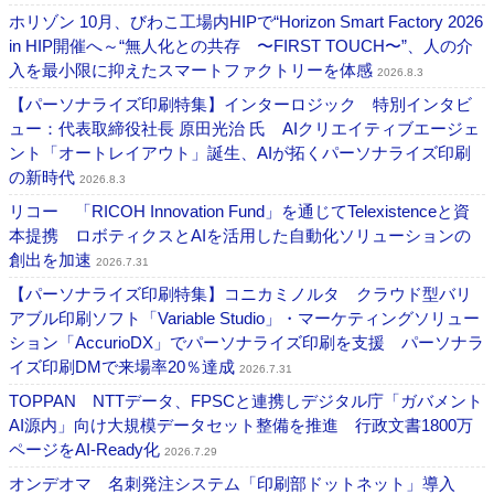
ホリゾン 10月、びわこ工場内HIPで“Horizon Smart Factory 2026
in HIP開催へ～“無人化との共存 〜FIRST TOUCH〜”、人の介
入を最小限に抑えたスマートファクトリーを体感
2026.8.3
【パーソナライズ印刷特集】インターロジック 特別インタビ
ュー：代表取締役社長 原田光治 氏 AIクリエイティブエージェ
ント「オートレイアウト」誕生、AIが拓くパーソナライズ印刷
の新時代
2026.8.3
リコー 「RICOH Innovation Fund」を通じてTelexistenceと資
本提携 ロボティクスとAIを活用した自動化ソリューションの
創出を加速
2026.7.31
【パーソナライズ印刷特集】コニカミノルタ クラウド型バリ
アブル印刷ソフト「Variable Studio」・マーケティングソリュー
ション「AccurioDX」でパーソナライズ印刷を支援 パーソナラ
イズ印刷DMで来場率20％達成
2026.7.31
TOPPAN NTTデータ、FPSCと連携しデジタル庁「ガバメント
AI源内」向け大規模データセット整備を推進 行政文書1800万
ページをAI-Ready化
2026.7.29
オンデオマ 名刺発注システム「印刷部ドットネット」導入