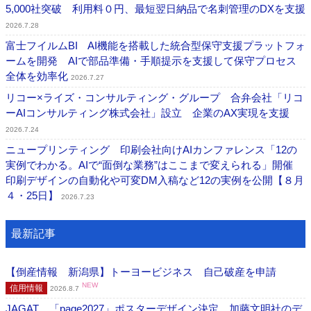
5,000社突破 利用料０円、最短翌日納品で名刺管理のDXを支援
2026.7.28
富士フイルムBI AI機能を搭載した統合型保守支援プラットフォ
ームを開発 AIで部品準備・手順提示を支援して保守プロセス
全体を効率化
2026.7.27
リコー×ライズ・コンサルティング・グループ 合弁会社「リコ
ーAIコンサルティング株式会社」設立 企業のAX実現を支援
2026.7.24
ニュープリンティング 印刷会社向けAIカンファレンス「12の
実例でわかる。AIで“面倒な業務”はここまで変えられる」開催
印刷デザインの自動化や可変DM入稿など12の実例を公開【８月
４・25日】
2026.7.23
最新記事
【倒産情報 新潟県】トーヨービジネス 自己破産を申請
NEW
信用情報
2026.8.7
JAGAT 「page2027」ポスターデザイン決定、加藤文明社のデ