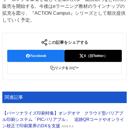
販売を開始する。今後はeラーニング教材のラインナップの
特集・デジタル印刷 アイデアで勝負！ ～多様なビジネス・多彩な商材～
拡充を図り、『ACTiON Campus』シリーズとして順次提供
JAPAN PACK 2023 特集
中古印刷機・製本機特集
2022 検査・校正特集
していく予定。
特集・デジタル印刷 ～ 新成長軌道を描く
案内
この記事をシェアする
発刊案内
JFPI印刷用語集
印刷機材年鑑
運営
Facebook
X（旧Twitter）
会社案内
購読・購入申し込み
サイトポリシー
リンクをコピー
お問い合わせ
関連記事
【パーソナライズ印刷特集】オンデオマ クラウド型バリアブ
ル印刷システム「PICバリアブル」 追跡QRコードやオンライ
ン校正で印刷業界のDXを支援
2026.8.4