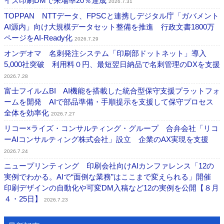
イズ印刷DMで来場率20％達成
2026.7.31
TOPPAN NTTデータ、FPSCと連携しデジタル庁「ガバメント
AI源内」向け大規模データセット整備を推進 行政文書1800万
ページをAI-Ready化
2026.7.29
オンデオマ 名刺発注システム「印刷部ドットネット」導入
5,000社突破 利用料０円、最短翌日納品で名刺管理のDXを支援
2026.7.28
富士フイルムBI AI機能を搭載した統合型保守支援プラットフォ
ームを開発 AIで部品準備・手順提示を支援して保守プロセス
全体を効率化
2026.7.27
リコー×ライズ・コンサルティング・グループ 合弁会社「リコ
ーAIコンサルティング株式会社」設立 企業のAX実現を支援
2026.7.24
ニュープリンティング 印刷会社向けAIカンファレンス「12の
実例でわかる。AIで“面倒な業務”はここまで変えられる」開催
印刷デザインの自動化や可変DM入稿など12の実例を公開【８月
４・25日】
2026.7.23