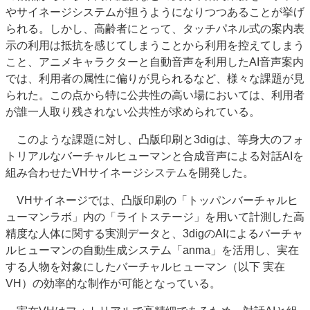
やサイネージシステムが担うようになりつつあることが挙げ
られる。しかし、高齢者にとって、タッチパネル式の案内表
示の利用は抵抗を感じてしまうことから利用を控えてしまう
こと、アニメキャラクターと自動音声を利用したAI音声案内
では、利用者の属性に偏りが見られるなど、様々な課題が見
られた。この点から特に公共性の高い場においては、利用者
が誰一人取り残されない公共性が求められている。
このような課題に対し、凸版印刷と3digは、等身大のフォ
トリアルなバーチャルヒューマンと合成音声による対話AIを
組み合わせたVHサイネージシステムを開発した。
VHサイネージでは、凸版印刷の「トッパンバーチャルヒ
ューマンラボ」内の「ライトステージ」を用いて計測した高
精度な人体に関する実測データと、3digのAIによるバーチャ
ルヒューマンの自動生成システム「anma」を活用し、実在
する人物を対象にしたバーチャルヒューマン（以下 実在
VH）の効率的な制作が可能となっている。