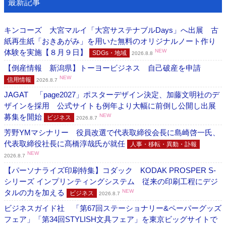
最新記事
キンコーズ 大宮マルイ「大宮サステナブルDays」へ出展 古
紙再生紙「おきあがみ」を用いた無料のオリジナルノート作り
体験を実施【８月９日】
NEW
SDGs・地域
2026.8.8
【倒産情報 新潟県】トーヨービジネス 自己破産を申請
NEW
信用情報
2026.8.7
JAGAT 「page2027」ポスターデザイン決定、加藤文明社のデ
ザインを採用 公式サイトも例年より大幅に前倒し公開し出展
募集を開始
NEW
ビジネス
2026.8.7
芳野YMマシナリー 役員改選で代表取締役会長に島崎啓一氏、
代表取締役社長に髙橋淳哉氏が就任
人事・移転・異動・訃報
NEW
2026.8.7
【パーソナライズ印刷特集】コダック KODAK PROSPER S-
シリーズ インプリンティングシステム 従来の印刷工程にデジ
タルの力を加える
NEW
ビジネス
2026.8.7
ビジネスガイド社 「第67回ステーショナリー&ペーパーグッズ
フェア」「第34回STYLISH文具フェア」を東京ビッグサイトで