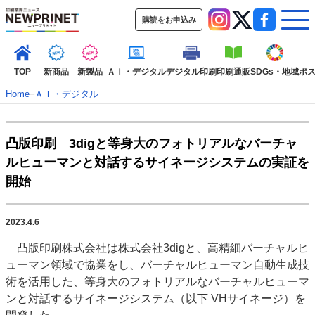
購読をお申込み
TOP
新商品
新製品
ＡＩ・デジタル
デジタル印刷
印刷通販
SDGs・地域
ポ
Home
–
ＡＩ・デジタル
インデックス
凸版印刷 3digと等身大のフォトリアルなバーチャ
TOP
新着記事
特集記事
動画コンテンツ
ルヒューマンと対話するサイネージシステムの実証を
インタビュー
コレクション
開始
カテゴリー一覧
新商品
新製品
ＡＩ・デジタル
デジタル印刷
印刷通販
2023.4.6
SDGs・地域
ポストプレス
ビジネス
イベント
信用情報
業界
凸版印刷株式会社は株式会社3digと、高精細バーチャルヒ
市場・統計
人事・移転・異動・訃報
ューマン領域で協業をし、バーチャルヒューマン自動生成技
術を活用した、等身大のフォトリアルなバーチャルヒューマ
特集記事カテゴリー一覧
ンと対話するサイネージシステム（以下 VHサイネージ）を
2022 見える化・MIS特集