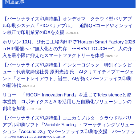
関連記事
【パーソナライズ印刷特集】オンデオマ クラウド型バリアブ
ル印刷システム「PICバリアブル」 追跡QRコードやオンライ
ン校正で印刷業界のDXを支援
2026.8.4
ホリゾン 10月、びわこ工場内HIPで“Horizon Smart Factory 2026
in HIP開催へ～“無人化との共存 〜FIRST TOUCH〜”、人の介
入を最小限に抑えたスマートファクトリーを体感
2026.8.3
【パーソナライズ印刷特集】インターロジック 特別インタビ
ュー：代表取締役社長 原田光治 氏 AIクリエイティブエージェ
ント「オートレイアウト」誕生、AIが拓くパーソナライズ印刷
の新時代
2026.8.3
リコー 「RICOH Innovation Fund」を通じてTelexistenceと資
本提携 ロボティクスとAIを活用した自動化ソリューションの
創出を加速
2026.7.31
【パーソナライズ印刷特集】コニカミノルタ クラウド型バリ
アブル印刷ソフト「Variable Studio」・マーケティングソリュー
ション「AccurioDX」でパーソナライズ印刷を支援 パーソナラ