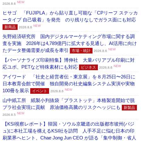
NEW
2026.8.6
ヒサゴ 「FUJIPLA」から貼り直し可能な「CPリーフ ステッカ
ータイプ 自己吸着」を発売 のり残りなしでガラス面にも対応
NEW
新商品
2026.8.6
矢野経済研究所 国内デジタルマーケティング市場に関する調
査を実施 2026年は4,789億円に拡大する見通し、AI活用に向け
たデータ整備需要が成長を牽引
NEW
市場・統計
2026.8.6
【パーソナライズ印刷特集】博伸社 大量バリアブル印刷に対
応ユポ、PETなど特殊素材にも対応
NEW
ビジネス
2026.8.6
アイワード 「社史と経営者伝・東京展」を８月25日〜26日に
日本教育会館で開催 独自開発の社史編集システム実演や実物
100冊を展示
NEW
イベント
2026.8.6
山中紙工所 紙製小判抜袋「プラストッテ」本格製造開始で脱
プラ社会実現に貢献 原油価格高騰のリスクヘッジにも
新製品
NEW
2026.8.5
【KSI視察レポート】韓国・ソウル京畿道の出版都市坡州(パジ
ュ)に本社工場を構えるKSI社を訪問 人手不足に悩む日本の印
刷業界へヒント、Chae Jong Jun CEO が語る「集中制御・省人