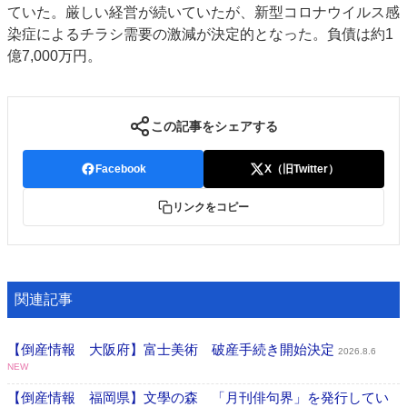
ていた。厳しい経営が続いていたが、新型コロナウイルス感
特集・デジタル印刷 アイデアで勝負！ ～多様なビジネス・多彩な商材～
染症によるチラシ需要の激減が決定的となった。負債は約1
JAPAN PACK 2023 特集
中古印刷機・製本機特集
2022 検査・校正特集
億7,000万円。
特集・デジタル印刷 ～ 新成長軌道を描く
案内
この記事をシェアする
発刊案内
JFPI印刷用語集
印刷機材年鑑
Facebook
X（旧Twitter）
運営
会社案内
購読・購入申し込み
サイトポリシー
リンクをコピー
お問い合わせ
関連記事
【倒産情報 大阪府】富士美術 破産手続き開始決定
2026.8.6
NEW
【倒産情報 福岡県】文學の森 「月刊俳句界」を発行してい