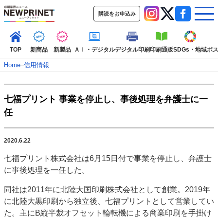
購読をお申込み
TOP
新商品
新製品
ＡＩ・デジタル
デジタル印刷
印刷通販
SDGs・地域
ポ
Home
–
信用情報
インデックス
七福プリント 事業を停止し、事後処理を弁護士に一
TOP
新着記事
特集記事
動画コンテンツ
任
インタビュー
コレクション
カテゴリー一覧
2020.6.22
新商品
新製品
ＡＩ・デジタル
デジタル印刷
印刷通販
七福プリント株式会社は6月15日付で事業を停止し、弁護士
SDGs・地域
ポストプレス
ビジネス
イベント
信用情報
業界
に事後処理を一任した。
市場・統計
人事・移転・異動・訃報
同社は2011年に北陸大国印刷株式会社として創業。2019年
特集記事カテゴリー一覧
に北陸大黒印刷から独立後、七福プリントとして営業してい
た。主にB縦半裁オフセット輪転機による商業印刷を手掛け
2022 見える化・MIS特集