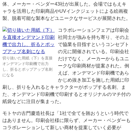
体、メーカー・ベンダー43社が出展した。会場ではもえキ
特集・デジタル印刷 アイデアで勝負！ ～多様なビジネス・多彩な商材～
ャラを活用した印刷商品やUVインクジェットによる絵画複
JAPAN PACK 2023 特集
中古印刷機・製本機特集
2022 検査・校正特集
製、脱着可能な製本などユニークなサービスが展開された。
特集・デジタル印刷 ～ 新成長軌道を描く
コラボレーションフェアは印刷会
案内
社同士が強みを持ち寄り、その上
で協業を目指すというコンセプト
発刊案内
JFPI印刷用語集
印刷機材年鑑
の元に開催されている。印刷会社
運営
切り抜いた用紙（下）を直接
だけでなく、メーカーからもユニ
オンデマンド印刷機で出力
会社案内
購読・購入申し込み
サイトポリシー
ークな印刷商材が提案された。例
し、折るとポップアップ名刺
お問い合わせ
えば、オンデマンド印刷機であら
になる
かじめ抜き加工を施した用紙に印
刷し、折りを入れるとキャラクターがポップする名刺、ま
た、オンデマンド印刷機で印刷するとオリジナルのマチ付の
紙袋などに注目が集まった。
モトヤの古門慶造社長は「1社で全てを賄おうという時代で
はありません。印刷会社様に限らず、メーカー・ベンダーも
コラボレーションして新しい商材を提案していく必要が