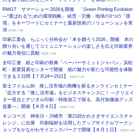
2026.8.3
RMGT サマーショー 2026を開催 「Green Printing Evolution
―“選ばれる”ための環境戦略」 経営・労働・地球の3つの「環
境」をキーワードにセミナーと最新技術のソリューションを実
演
2026.7.30
印刷工業会 らぶっく分科会が「本を贈ろう2026」開催 本の
贈り合いを通じてコミュニケーションの楽しさを伝え印刷業界
の魅力発信に貢献
2026.7.28
全印工連 紙と印刷の祭典「ペーパーサミットジャパン」浜松
町・産業貿易センターで開催 紙の魅力や新たな可能性を体験
できる２日間【７月24〜25日】
2026.7.24
富士フイルムBI 推し活市場の商機を探るオンラインセミナー
「拡大する『推し活市場』をビジネスチャンスに！ ―クリエイ
ター視点とデジタル印刷・特殊加工で探る、高付加価値グッズ
提案―」開催【８月４日】
2026.7.24
キンコーズ 神奈川・川崎市「第21回かわさきサイエンスチャ
レンジ」に出展 印刷端材を活用したアップサイクルワークシ
ョップをかながわサイエンスパークで開催【８月１日】
2026.7.24