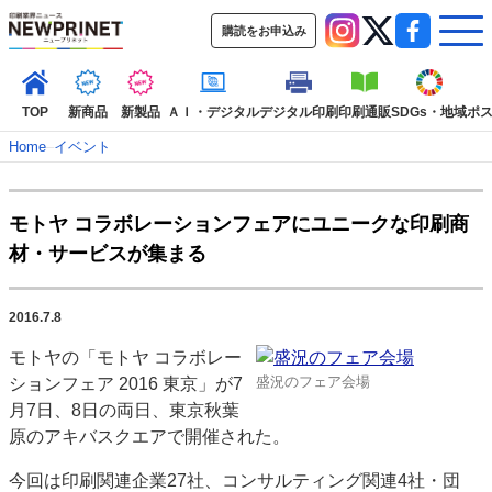
購読をお申込み
TOP
新商品
新製品
ＡＩ・デジタル
デジタル印刷
印刷通販
SDGs・地域
ポ
Home
–
イベント
インデックス
モトヤ コラボレーションフェアにユニークな印刷商
TOP
新着記事
特集記事
動画コンテンツ
材・サービスが集まる
インタビュー
コレクション
カテゴリー一覧
2016.7.8
新商品
新製品
ＡＩ・デジタル
デジタル印刷
印刷通販
モトヤの「モトヤ コラボレー
SDGs・地域
ポストプレス
ビジネス
イベント
信用情報
業界
盛況のフェア会場
ションフェア 2016 東京」が7
市場・統計
人事・移転・異動・訃報
月7日、8日の両日、東京秋葉
原のアキバスクエアで開催された。
特集記事カテゴリー一覧
今回は印刷関連企業27社、コンサルティング関連4社・団
2022 見える化・MIS特集