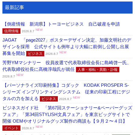
最新記事
【倒産情報 新潟県】トーヨービジネス 自己破産を申請
NEW
信用情報
2026.8.7
JAGAT 「page2027」ポスターデザイン決定、加藤文明社のデ
ザインを採用 公式サイトも例年より大幅に前倒し公開し出展
募集を開始
NEW
ビジネス
2026.8.7
芳野YMマシナリー 役員改選で代表取締役会長に島崎啓一氏、
代表取締役社長に髙橋淳哉氏が就任
人事・移転・異動・訃報
NEW
2026.8.7
【パーソナライズ印刷特集】コダック KODAK PROSPER S-
シリーズ インプリンティングシステム 従来の印刷工程にデジ
タルの力を加える
NEW
ビジネス
2026.8.7
ビジネスガイド社 「第67回ステーショナリー&ペーパーグッズ
フェア」「第34回STYLISH文具フェア」を東京ビッグサイトで
開催 OEMやオリジナルグッズ製作の商談も【９月２〜４日】
NEW
イベント
2026.8.7