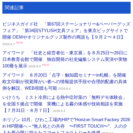
関連記事
ビジネスガイド社 「第67回ステーショナリー&ペーパーグッズ
フェア」「第34回STYLISH文具フェア」を東京ビッグサイトで
開催 OEMやオリジナルグッズ製作の商談も【９月２〜４日】
NEW
2026.8.7
アイワード 「社史と経営者伝・東京展」を８月25日〜26日に
日本教育会館で開催 独自開発の社史編集システム実演や実物
100冊を展示
NEW
2026.8.6
アイワード ８月20日「点字・触知図セミナーin札幌」を開催
欧文印刷が視覚障がい者への情報提供手段や合理的配慮の具体
例を解説、WEB視聴も可能
2026.8.4
いけうち ミスト冷房による熱中症対策の「無料デモ体験会」
を全国５拠点で開催 実機による霧の体感や技術相談を実施
【７月31日・８月７日】
2026.8.3
ホリゾン 10月、びわこ工場内HIPで“Horizon Smart Factory 2026
in HIP開催へ～“無人化との共存 〜FIRST TOUCH〜”、人の介
入を最小限に抑えたスマートファクトリーを体感