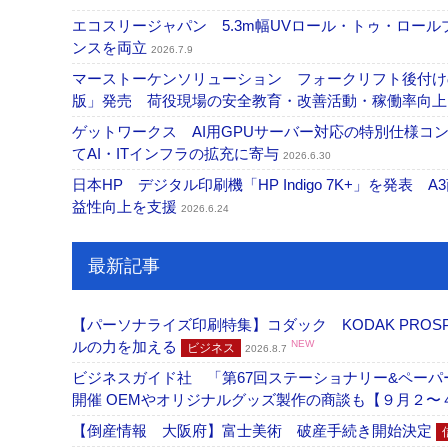
エコスリージャパン 5.3m幅UVロール・トゥ・ロールプ
ンスを両立
2026.7.9
マーストーケンソリューション フォークリフト後付け
版」発売 荷役現場の安全教育・改善活動・稼働率向
ゲットワークス AI用GPUサーバー対応の特別仕様
てAI・ITインフラの拡充に寄与
2026.6.30
日本HP デジタル印刷機「HP Indigo 7K+」を発
益性向上を支援
2026.6.24
最新記事
【パーソナライズ印刷特集】コダック KODAK PROS
ルの力を加える
NEW
ビジネス
2026.8.7
ビジネスガイド社 「第67回ステーショナリー&ペーパー
開催 OEMやオリジナルグッズ製作の商談も【９月２〜
【倒産情報 大阪府】富士美術 破産手続き開始決定