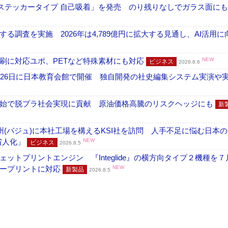
フ ステッカータイプ 自己吸着」を発売 のり残りなしでガラス面に
調査を実施 2026年は4,789億円に拡大する見通し、AI活用に
刷に対応ユポ、PETなど特殊素材にも対応
NEW
ビジネス
2026.8.6
26日に日本教育会館で開催 独自開発の社史編集システム実演や実物
開始で脱プラ社会実現に貢献 原油価格高騰のリスクヘッジにも
新
州(パジュ)に本社工場を構えるKSI社を訪問 人手不足に悩む日本
・省人化」
NEW
ビジネス
2026.8.5
トプリントエンジン 『Integlide』の横方向タイプ２機種を７
ラープリントに対応
NEW
新製品
2026.8.5