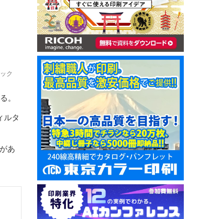
ドック
いる。
ィルタ
室があ