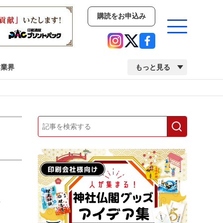
購読をお申込み
業界
もっと見る
新商品
イベント
市場・統計
人事・移転・異動・訃報
業界
市場・統計
人事・移転・異動・訃報
中古印刷機・製本機特集
2022 検査・校正特集