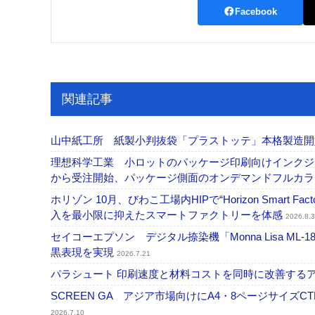
Facebook
関連記事
山中紙工所 紙製小判抜袋「プラストッテ」本格製造
理想科学工業 小ロットのパッケージ印刷向けインクジェッ
から受注開始、パッケージ側面のオンデマンドフルカ
ホリゾン 10月、びわこ工場内HIPで“Horizon Smart Fa
入を最小限に抑えたスマートファクトリーを体感
2026.8.3
セイコーエプソン デジタル捺染機「Monna Lisa ML-
黒表現を実現
2026.7.21
パラシュート 印刷速度と材料コストを同時に改善する
SCREEN GA アジア市場向けにA4・8ページサイズCTP「
2026.7.10