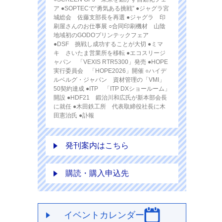
ア ●SOPTECで“勇気ある挑戦” ●ジャグラ宮
城総会 佐藤支部長を再選 ●ジャグラ 印
刷屋さんのお仕事展 ○合同印刷機材 山陰
地域初のGODOプリンテックフェア
●DSF 挑戦し成功することが大切 ●ミマ
キ さいたま営業所を移転 ●エコスリージ
ャパン 「VEXIS RTR5300」発売 ●HOPE
実行委員会 「HOPE2026」開催 ○ハイデ
ルベルグ・ジャパン 資材管理の「VMI」
50契約達成 ●ITP 「ITP DXショールーム」
開設 ●HDF21 鍛治川和広氏が新本部会長
に就任 ●木田鉄工所 代表取締役社長に木
田憲治氏 ●訃報
発刊案内はこちら
購読・購入申込先
イベントカレンダー