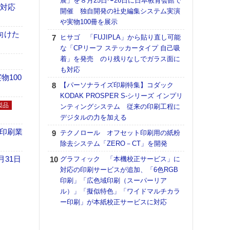
展」を８月25日〜26日に日本教育会館で
理想
も対応
開催 独自開発の社史編集システム実演
刷向
や実物100冊を展示
ン 『
を７
向けた
ヒサゴ 「FUJIPLA」から貼り直し可能
面の
な「CPリーフ ステッカータイプ 自己吸
対応
着」を発売 のり残りなしでガラス面に
も対応
KO
100
体製
【パーソナライズ印刷特集】コダック
KODAK PROSPER S-シリーズ インプリ
【ペ
製品
ンティングシステム 従来の印刷工程に
ト】
デジタルの力を加える
アで
の印刷業
テクノロール オフセット印刷用の紙粉
【パ
除去システム「ZERO－CT」を開発
士フ
パン
月31日
グラフィック 「本機校正サービス」に
書を
対応の印刷サービスが追加、「6色RGB
ツー
印刷」「広色域印刷（スーパーリア
トも
ル）」「擬似特色」「ワイドマルチカラ
ー印刷」が本紙校正サービスに対応
富士
地・
付表