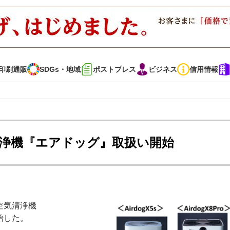
印刷通販
SDGs・地域
ポストプレス
ビジネス
信用情報
インタビュー
コレクション
気清浄機『エアドッグ』取扱い開始
通販
SDGs・地域
ポストプレス
ビジネス
イベント
信用情報
空気清浄機
で勝負！ ～多様なビジネス・多彩な商材～
JAPAN PACK 2023 特集
開始した。