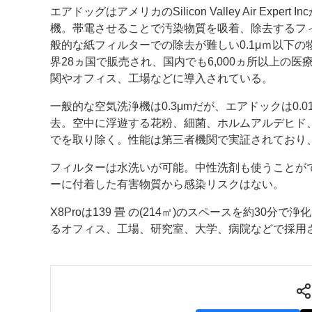
エアドッグはアメリカのSilicon Valley Air Exper
案内
機。帯電させることで汚染物質を吸着、除去するフ
般的な紙フィルターでの除去が難しい0.1μｍ以下
発刊案内
JFPI印刷用語集
印刷機材年鑑
界28ヵ国で販売され、国内でも6,000ヵ所以上の
関やオフィス、工場などに導入されている。
運営
一般的な空気洗浄機は0.3μmだが、エアドックは0.0
会社案内
購読・購入申し込み
サイトポリシ
去。空中に浮遊する花粉、細菌、ホルムアルデヒド、P
でを取り除く。性能は第三者機関で実証されており、
フィルターは水洗いが可能。中性洗剤も使うことが
ーに付着した有害物質から感染リスクはない。
X8Proは139 畳 の(214㎡)のスペースを約3
るオフィス、工場、研究室、大学、病院などで採用さ