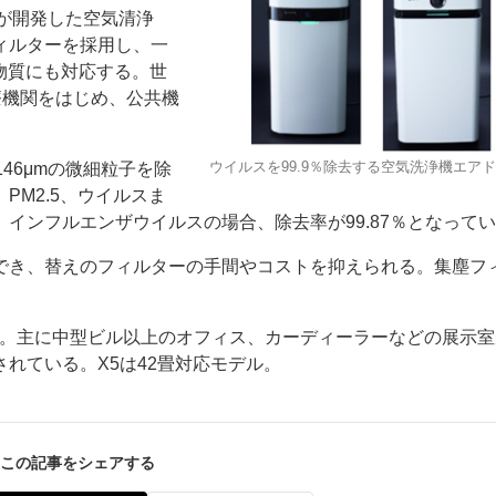
t Incが開発した空気清浄
ィルターを採用し、一
の物質にも対応する。世
医療機関をはじめ、公共機
ウイルスを99.9％除去する空気洗浄機エア
146μmの微細粒子を除
ー
お問い合わせ
M2.5、ウイルスま
インフルエンザウイルスの場合、除去率が99.87％となって
でき、替えのフィルターの手間やコストを抑えられる。集塵フ
0分で浄化。主に中型ビル以上のオフィス、カーディーラーなどの展示
れている。X5は42畳対応モデル。
この記事をシェアする