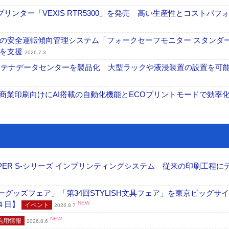
リンター「VEXIS RTR5300」を発売 高い生産性とコストパフ
の安全運転傾向管理システム「フォークセーフモニター スタンダ
上を支援
2026.7.3
コンテナデータセンターを製品化 大型ラックや液浸装置の設置を可
表 A3商業印刷向けにAI搭載の自動化機能とECOプリントモードで効率
PER S-シリーズ インプリンティングシステム 従来の印刷工程に
グッズフェア」「第34回STYLISH文具フェア」を東京ビッグサ
４日】
NEW
イベント
2026.8.7
NEW
信用情報
2026.8.6