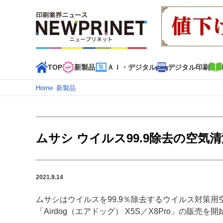
TOP
新製品
ＡＩ・デジタル
デジタル印刷
Home
–
新製品
インデックス
TOP
新着記事
特集記事
動画コンテンツ
ムサシ ウイルス99.9除去の空
カテゴリー一覧
新商品
新製品
ＡＩ・デジタル
デジタル印刷
印刷
2021.9.14
特集記事カテゴリー一覧
ムサシはウイルスを99.9％除去するウイルス対策用
2022 見える化・MIS特集
特集・デジタル印刷 アイデア
「Airdog（エアドッグ） X5S／X8Pro」の販売を
特集・デジタル印刷 ～ 新成長軌道を描く