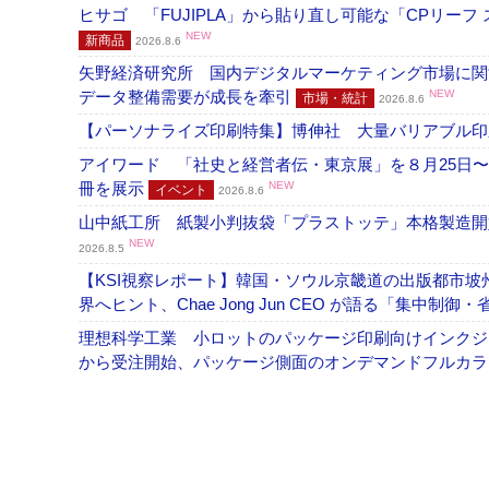
ヒサゴ 「FUJIPLA」から貼り直し可能な「CPリー
NEW
新商品
2026.8.6
矢野経済研究所 国内デジタルマーケティング市場に関する
データ整備需要が成長を牽引
NEW
市場・統計
2026.8.6
【パーソナライズ印刷特集】博伸社 大量バリアブル印
アイワード 「社史と経営者伝・東京展」を８月25日〜
冊を展示
NEW
イベント
2026.8.6
山中紙工所 紙製小判抜袋「プラストッテ」本格製造
NEW
2026.8.5
【KSI視察レポート】韓国・ソウル京畿道の出版都市坡
界へヒント、Chae Jong Jun CEO が語る「集中制御
理想科学工業 小ロットのパッケージ印刷向けインクジェッ
から受注開始、パッケージ側面のオンデマンドフルカ