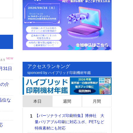
NEW
.8.5
アクセスランキング
月31日
sponcerd by ハイブリッド印刷機材年鑑
、人の介
高品位な
本日
週間
月間
【パーソナライズ印刷特集】博伸社 大
日印
量バリアブル印刷に対応ユポ、PETなど
た個
応
特殊素材にも対応
彰」