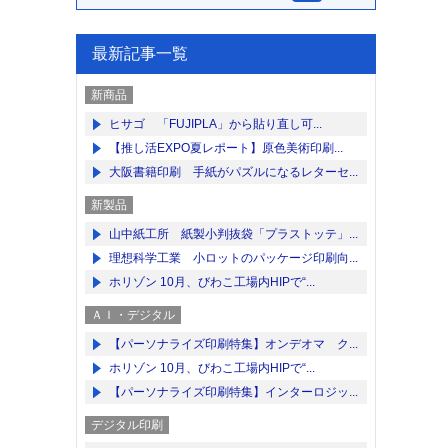
最新記事一覧
新商品
ヒサゴ 「FUJIPLA」から貼り直し可...
【推し活EXPO夏レポート】原色美術印刷...
大阪書籍印刷 手紙がパズルになるレターセ...
新製品
山中紙工所 紙製小判抜袋「プラストッテ」...
理想科学工業 小ロットのパッケージ印刷向...
ホリゾン 10月、びわこ工場内HIPで“...
ＡＩ・デジタル
【パーソナライズ印刷特集】オンデオマ ク...
ホリゾン 10月、びわこ工場内HIPで“...
【パーソナライズ印刷特集】インターロジッ...
デジタル印刷