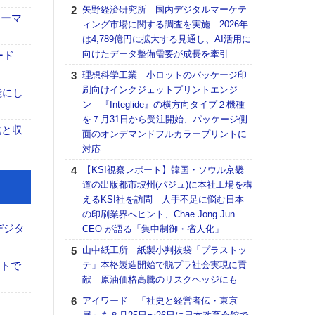
る
矢野経済研究所 国内デジタルマーケテ
ォーマ
ィング市場に関する調査を実施 2026年
DNP
は4,789億円に拡大する見通し、AI活用に
上の
向けたデータ整備需要が成長を牽引
意識
ード
時代
理想科学工業 小ロットのパッケージ印
る組
刷向けインクジェットプリントエンジ
能にし
ン 『Integlide』の横方向タイプ２機種
【パ
を７月31日から受注開始、パッケージ側
量バ
化と収
面のオンデマンドフルカラープリントに
特殊
対応
ホリゾ
【KSI視察レポート】韓国・ソウル京畿
で“Hor
道の出版都市坡州(パジュ)に本社工場を構
催へ～
えるKSI社を訪問 人手不足に悩む日本
TO
の印刷業界へヒント、Chae Jong Jun
スマ
デジタ
CEO が語る「集中制御・省人化」
【K
山中紙工所 紙製小判抜袋「プラストッ
道の
イトで
テ」本格製造開始で脱プラ社会実現に貢
える
献 原油価格高騰のリスクヘッジにも
の印刷
CE
アイワード 「社史と経営者伝・東京