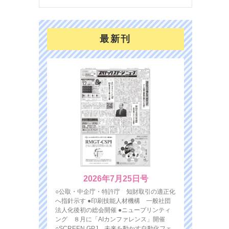
最新刊
2026年7月25日号
○公取・中企庁・特許庁 知財取引の適正化
へ指針示す ●印刷技能人材機構 一般社団
法人化後初の総会開催 ●ニュープリンティ
ング ８月に「AIカンファレンス」開催
○SCREEN GPJ 未来を動かす自動化フェ