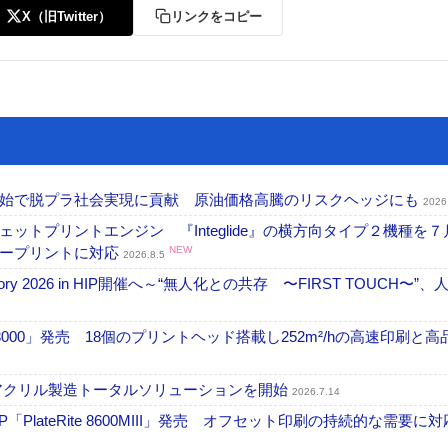
X（旧Twitter）
リンクをコピー
開始で脱プラ社会実現に貢献 原油価格高騰のリスクヘッジにも
2026
トプリントエンジン 『Integlide』の横方向タイプ２機種を７
ラープリントに対応
NEW
2026.8.5
ctory 2026 in HIP開催へ～“無人化との共存 〜FIRST TOUCH〜”
18000」発売 18個のプリントヘッド搭載し252m²/hの高速印刷と
アクリル製造トータルソリューションを開始
2026.7.14
PlateRite 8600MIII」発売 オフセット印刷の持続的な需要に対