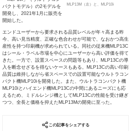
MLP13M（左）と、MLP10i
パクトモデル）の2モデルを
JAPAN PACK 2023 特集
中古印刷機・製本機特集
開発し、2021年1月に販売を
2022 見える化・MIS特集
2022 検査・校正特集
開始した。
特集・デジタル印刷 ～ 新成長軌道を描く
エンドユーザーから要求される品質レベルが年々高まる昨
案内
今、高い見当精度、正確な色合わせが可能で、なおかつ高生
発刊案内
JFPI印刷用語集
印刷機材年鑑
産性を持つ印刷機が求められている。同社の従来機MLP13C
はシール・ラベル市場を中心にユーザーから高い評価を得て
運営
きた。一方で、設置スペースの問題等もあり、MLP13Cの導
会社案内
購読・購入申し込み
サイトポリシー
入を断念せざるを得ないケースもある。MLP13Cの高い印刷
お問い合わせ
品質は維持しながら省スペースでの設置可能なウルトラコン
パクト機MLP10iを開発した。また、ウルトラコンパクト機
MLP10iとハイエンド機MLP13Cの中間にあるニーズにも応
えるため、ミドルレンジ機としてMLP13Cの性能を受け継ぎ
つつ、全長と価格を抑えたMLP13Mの開発に至った。
この記事をシェアする