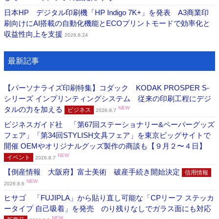
日本HP デジタル印刷機「HP Indigo 7K+」を発表 A3商業印
刷向けにAI搭載の自動化機能とECOプリントモードで効率化と
収益性向上を支援
2026.6.24
最新記事
【パーソナライズ印刷特集】コダック KODAK PROSPER S-
シリーズ インプリンティングシステム 従来の印刷工程にデジ
タルの力を加える
NEW
ビジネス
2026.8.7
ビジネスガイド社 「第67回ステーショナリー&ペーパーグッズ
フェア」「第34回STYLISH文具フェア」を東京ビッグサイトで
開催 OEMやオリジナルグッズ製作の商談も【９月２〜４日】
NEW
イベント
2026.8.7
【倒産情報 大阪府】富士美術 破産手続き開始決定
信用情報
NEW
2026.8.6
ヒサゴ 「FUJIPLA」から貼り直し可能な「CPリーフ ステッカ
ータイプ 自己吸着」を発売 のり残りなしでガラス面にも対応
NEW