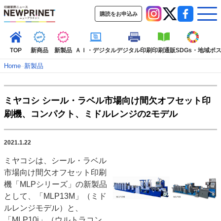
購読をお申込み
TOP
新商品
新製品
ＡＩ・デジタル
デジタル印刷
印刷通販
SDGs・地域
ポ
Home
–
新製品
インデックス
ミヤコシ シール・ラベル市場向け間欠オフセット印
TOP
新着記事
特集記事
動画コンテンツ
刷機、コンパクト、ミドルレンジの2モデル
インタビュー
コレクション
カテゴリー一覧
2021.1.22
新商品
新製品
ＡＩ・デジタル
デジタル印刷
印刷通販
ミヤコシは、シール・ラベル
SDGs・地域
ポストプレス
ビジネス
イベント
信用情報
業界
市場向け間欠オフセット印刷
市場・統計
人事・移転・異動・訃報
機「MLPシリーズ」の新製品
として、「MLP13M」（ミド
特集記事カテゴリー一覧
ルレンジモデル）と、
特集・デジタル印刷 アイデアで勝負！ ～多様なビジネス・多彩な商材～
「MLP10i」（ウルトラコン