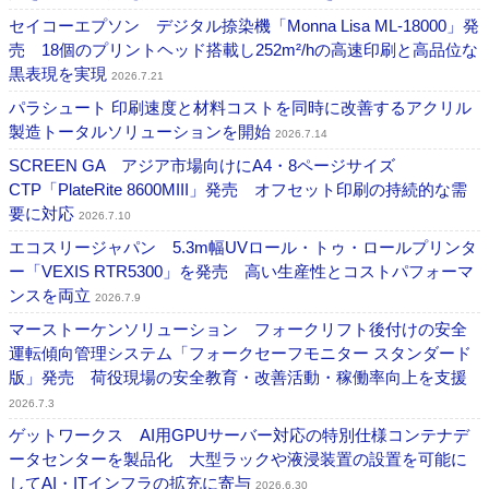
セイコーエプソン デジタル捺染機「Monna Lisa ML-18000」発
売 18個のプリントヘッド搭載し252m²/hの高速印刷と高品位な
黒表現を実現
2026.7.21
パラシュート 印刷速度と材料コストを同時に改善するアクリル
製造トータルソリューションを開始
2026.7.14
SCREEN GA アジア市場向けにA4・8ページサイズ
CTP「PlateRite 8600MIII」発売 オフセット印刷の持続的な需
要に対応
2026.7.10
エコスリージャパン 5.3m幅UVロール・トゥ・ロールプリンタ
ー「VEXIS RTR5300」を発売 高い生産性とコストパフォーマ
ンスを両立
2026.7.9
マーストーケンソリューション フォークリフト後付けの安全
運転傾向管理システム「フォークセーフモニター スタンダード
版」発売 荷役現場の安全教育・改善活動・稼働率向上を支援
2026.7.3
ゲットワークス AI用GPUサーバー対応の特別仕様コンテナデ
ータセンターを製品化 大型ラックや液浸装置の設置を可能に
してAI・ITインフラの拡充に寄与
2026.6.30