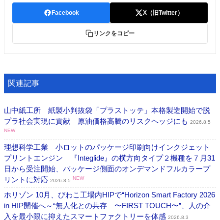
Facebook
X（旧Twitter）
リンクをコピー
関連記事
山中紙工所 紙製小判抜袋「プラストッテ」本格製造開始で脱
プラ社会実現に貢献 原油価格高騰のリスクヘッジにも
2026.8.5
NEW
理想科学工業 小ロットのパッケージ印刷向けインクジェット
プリントエンジン 『Integlide』の横方向タイプ２機種を７月31
日から受注開始、パッケージ側面のオンデマンドフルカラープ
リントに対応
NEW
2026.8.5
ホリゾン 10月、びわこ工場内HIPで“Horizon Smart Factory 2026
in HIP開催へ～“無人化との共存 〜FIRST TOUCH〜”、人の介
入を最小限に抑えたスマートファクトリーを体感
2026.8.3