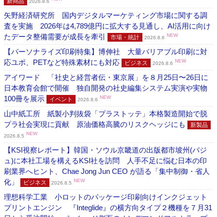
新商品
2026.8.6
矢野経済研究所 国内デジタルマーケティング市場に関する調
査を実施 2026年は4,789億円に拡大する見通し、AI活用に向け
たデータ整備需要が成長を牽引
NEW
市場・統計
2026.8.6
【パーソナライズ印刷特集】博伸社 大量バリアブル印刷に対
応ユポ、PETなど特殊素材にも対応
NEW
ビジネス
2026.8.6
アイワード 「社史と経営者伝・東京展」を８月25日〜26日に
日本教育会館で開催 独自開発の社史編集システム実演や実物
100冊を展示
NEW
イベント
2026.8.6
山中紙工所 紙製小判抜袋「プラストッテ」本格製造開始で脱
プラ社会実現に貢献 原油価格高騰のリスクヘッジにも
新製品
NEW
2026.8.5
【KSI視察レポート】韓国・ソウル京畿道の出版都市坡州(パジ
ュ)に本社工場を構えるKSI社を訪問 人手不足に悩む日本の印
刷業界へヒント、Chae Jong Jun CEO が語る「集中制御・省人
化」
NEW
ビジネス
2026.8.5
理想科学工業 小ロットのパッケージ印刷向けインクジェット
プリントエンジン 『Integlide』の横方向タイプ２機種を７月31