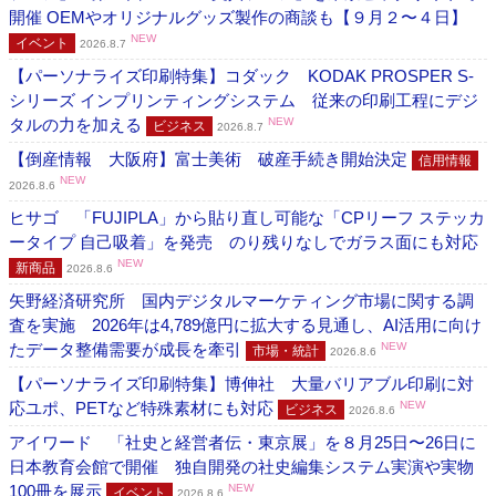
開催 OEMやオリジナルグッズ製作の商談も【９月２〜４日】
NEW
イベント
2026.8.7
【パーソナライズ印刷特集】コダック KODAK PROSPER S-
シリーズ インプリンティングシステム 従来の印刷工程にデジ
タルの力を加える
NEW
ビジネス
2026.8.7
【倒産情報 大阪府】富士美術 破産手続き開始決定
信用情報
NEW
2026.8.6
ヒサゴ 「FUJIPLA」から貼り直し可能な「CPリーフ ステッカ
ータイプ 自己吸着」を発売 のり残りなしでガラス面にも対応
NEW
新商品
2026.8.6
矢野経済研究所 国内デジタルマーケティング市場に関する調
査を実施 2026年は4,789億円に拡大する見通し、AI活用に向け
たデータ整備需要が成長を牽引
NEW
市場・統計
2026.8.6
【パーソナライズ印刷特集】博伸社 大量バリアブル印刷に対
応ユポ、PETなど特殊素材にも対応
NEW
ビジネス
2026.8.6
アイワード 「社史と経営者伝・東京展」を８月25日〜26日に
日本教育会館で開催 独自開発の社史編集システム実演や実物
100冊を展示
NEW
イベント
2026.8.6