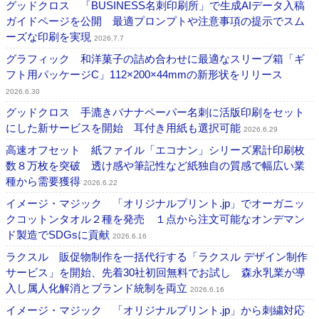
グッドクロス 「BUSINESS名刺印刷所」で生成AIデータ入稿
ガイドページを公開 最適プロンプトや注意事項の提示でスム
ーズな印刷を実現
2026.7.7
グラフィック 和洋菓子の詰め合わせに最適なスリーブ箱「ギ
フト用パッケージC」112×200×44mmの新形状をリリース
2026.6.30
グッドクロス 手漉きバナナペーパー名刺に活版印刷をセット
にした新サービスを開始 耳付き用紙も選択可能
2026.6.29
高速オフセット 紙ファイル「エコナン」シリーズ累計印刷枚
数８万枚を突破 透け感や筆記性など紙独自の質感で幅広い業
種から需要獲得
2026.6.22
イメージ・マジック 「オリジナルプリント.jp」でオーガニッ
クコットンタオル２種を発売 １点から注文可能なオンデマン
ド製造でSDGsに貢献
2026.6.16
ラクスル 販促物制作を一括代行する「ラクスル デザイン制作
サービス」を開始、先着30社初回無料でお試し 森永乳業が導
入し属人化解消とブランド統制を両立
2026.6.16
イメージ・マジック 「オリジナルプリント.jp」から刺繍対応