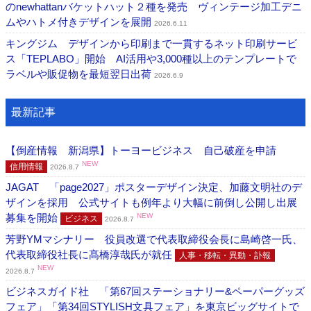
のnewhattanバケットハット２種を発売 ヴィンテージ加工デニ
ムやハトメ付きデザインを展開
2026.6.11
キングジム デザインから印刷まで一貫するネット印刷サービ
ス「TEPLABO」開始 AI活用や3,000種以上のテンプレートで
ラベルや販促物を最短翌日出荷
2026.6.9
最新記事
【倒産情報 新潟県】トーヨービジネス 自己破産を申請
NEW
信用情報
2026.8.7
JAGAT 「page2027」ポスターデザイン決定、加藤文明社のデ
ザインを採用 公式サイトも例年より大幅に前倒し公開し出展
募集を開始
NEW
ビジネス
2026.8.7
芳野YMマシナリー 役員改選で代表取締役会長に島崎啓一氏、
代表取締役社長に髙橋淳哉氏が就任
人事・移転・異動・訃報
NEW
2026.8.7
ビジネスガイド社 「第67回ステーショナリー&ペーパーグッズ
フェア」「第34回STYLISH文具フェア」を東京ビッグサイトで