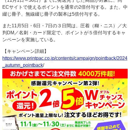
（11月1日～30日）までに発送完了した商品が対象に、同
特集・デジタル印刷 アイデアで勝負！ ～多様なビジネス・多彩な商材～
ECサイトで使えるポイントを通常の2倍付与する。また、中
綴じ冊子、無線綴じ冊子の製本は5倍付与する。
JAPAN PACK 2023 特集
中古印刷機・製本機特集
2022 検査・校正特集
特集・デジタル印刷 ～ 新成長軌道を描く
また11月5日・6日・7日の３日間は、圧着（糊・ニス）／大
判DM／名刺・カード限定で、ポイントが５倍付与するキャ
案内
ンペーンを実施している。
発刊案内
JFPI印刷用語集
印刷機材年鑑
【キャンペーン詳細】
運営
https://www.printpac.co.jp/contents/campaign/pointback/2024
会社案内
購読・購入申し込み
サイトポリシー
_autumn_pointback
/
お問い合わせ