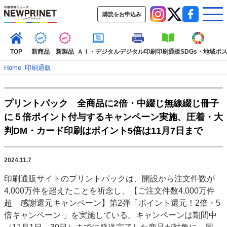
購読をお申込み
TOP
新商品
新製品
ＡＩ・デジタル
デジタル印刷
印刷通販
SDGs・地域
ポ
Home
–
印刷通販
インデックス
プリントパック 全商品に2倍・中綴じ無線綴じ冊子
TOP
新着記事
特集記事
動画コンテンツ
に５倍ポイント付与するキャンペーン実施、圧着・大
インタビュー
コレクション
判DM・カード印刷はポイント5倍は11月7日まで
カテゴリー一覧
新商品
新製品
ＡＩ・デジタル
デジタル印刷
印刷通販
2024.11.7
SDGs・地域
ポストプレス
ビジネス
イベント
信用情報
業界
印刷通販サイトのプリントパックは、開設から注文件数が
市場・統計
人事・移転・異動・訃報
4,000万件を超えたことを祈念し、【ご注文件数4,000万件
超 感謝還元キャンペーン】第2弾「ポイント還元！2倍・5
特集記事カテゴリー一覧
倍キャンペーン 」を実施している。キャンペーンは期間中
2022 見える化・MIS特集