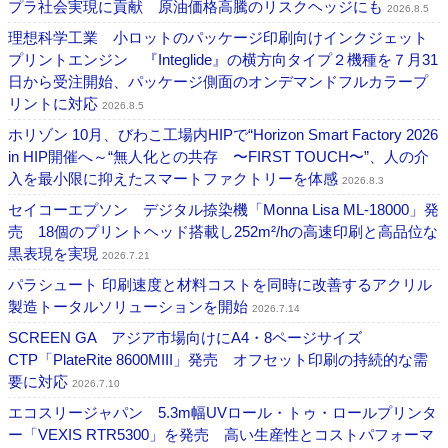
プラ社会実現に貢献 原油価格高騰のリスクヘッジにも
2026.8.5
理想科学工業 小ロットのパッケージ印刷向けインクジェット
プリントエンジン 『Integlide』の横方向タイプ２機種を７月31
日から受注開始、パッケージ側面のオンデマンドフルカラープ
リントに対応
2026.8.5
ホリゾン 10月、びわこ工場内HIPで“Horizon Smart Factory 2026
in HIP開催へ～“無人化との共存 〜FIRST TOUCH〜”、人の介
入を最小限に抑えたスマートファクトリーを体感
2026.8.3
セイコーエプソン デジタル捺染機「Monna Lisa ML-18000」発
売 18個のプリントヘッド搭載し252m²/hの高速印刷と高品位な
黒表現を実現
2026.7.21
パラシュート 印刷速度と材料コストを同時に改善するアクリル
製造トータルソリューションを開始
2026.7.14
SCREEN GA アジア市場向けにA4・8ページサイズ
CTP「PlateRite 8600MIII」発売 オフセット印刷の持続的な需
要に対応
2026.7.10
エコスリージャパン 5.3m幅UVロール・トゥ・ロールプリンタ
ー「VEXIS RTR5300」を発売 高い生産性とコストパフォーマ