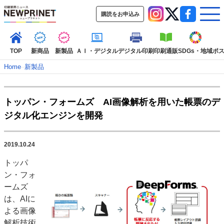
購読をお申込み
TOP
新商品
新製品
ＡＩ・デジタル
デジタル印刷
印刷通販
SDGs・地域
ポ
Home
–
新製品
インデックス
トッパン・フォームズ AI画像解析を用いた帳票のデ
TOP
新着記事
特集記事
動画コンテンツ
ジタル化エンジンを開発
インタビュー
コレクション
カテゴリー一覧
2019.10.24
新商品
新製品
ＡＩ・デジタル
デジタル印刷
印刷通販
トッパ
SDGs・地域
ポストプレス
ビジネス
イベント
信用情報
業界
ン・フォ
市場・統計
人事・移転・異動・訃報
ームズ
は、AIに
特集記事カテゴリー一覧
よる画像
特集・デジタル印刷 アイデアで勝負！ ～多様なビジネス・多彩な商材～
解析技術