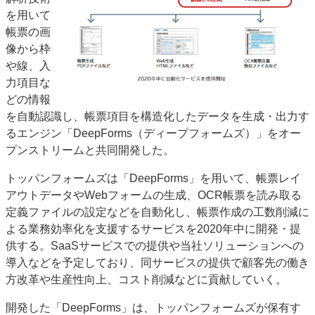
を用いて
JAPAN PACK 2023 特集
中古印刷機・製本機特集
帳票の画
2022 見える化・MIS特集
2022 検査・校正特集
像から枠
特集・デジタル印刷 ～ 新成長軌道を描く
や線、入
力項目な
案内
どの情報
発刊案内
JFPI印刷用語集
印刷機材年鑑
を自動認識し、帳票項目を構造化したデータを生成・出力す
運営
るエンジン「DeepForms（ディープフォームズ）」をオー
プンストリームと共同開発した。
会社案内
購読・購入申し込み
サイトポリシー
お問い合わせ
トッパンフォームズは「DeepForms」を用いて、帳票レイ
アウトデータやWebフォームの生成、OCR帳票を読み取る
定義ファイルの設定などを自動化し、帳票作成の工数削減に
よる業務効率化を支援するサービスを2020年中に開発・提
供する。SaaSサービスでの提供や当社ソリューションへの
導入などを予定しており、同サービスの提供で顧客先の働き
方改革や生産性向上、コスト削減などに貢献していく。
開発した「DeepForms」は、トッパンフォームズが保有す