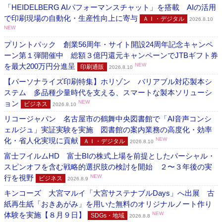
「HEIDELBERG AIパフォーマンスチャット」を搭載 AIの活用
で印刷現場の自動化・生産性向上に寄与
ＡＩ・デジタル
2026.8.10
NEW
プリントパック 創業56周年・サイト開設24周年記念キャンペ
ーン第１弾開催中 総額３億円還元キャンペーンでJTBギフト券
を最大200万円分進呈
NEW
印刷通販
2026.8.10
【パーソナライズ印刷特集】ホリゾン バリアブル対応製本シ
ステム 多品種少量時代を支える、スマートな製本ソリューシ
ョン
NEW
ビジネス
2026.8.10
リコージャパン 名古屋市の鶴舞中央図書館で「AI音声コンシ
ェルジュ」実証実験を実施 図書館の案内業務の高度化・効率
化・省人化実現に貢献
NEW
ＡＩ・デジタル
2026.8.10
富士フイルムHD 富士BIの株式上場を前提としたパーシャル・
スピンオフを含む戦略的選択肢の検討を開始 ２〜３年後の実
行を視野
NEW
ビジネス
2026.8.9
キンコーズ 大宮マルイ「大宮サステナブルDays」へ出展 古
紙再生紙「おきあがみ」を用いた無料のオリジナルノート作り
体験を実施【８月９日】
NEW
SDGs・地域
2026.8.8