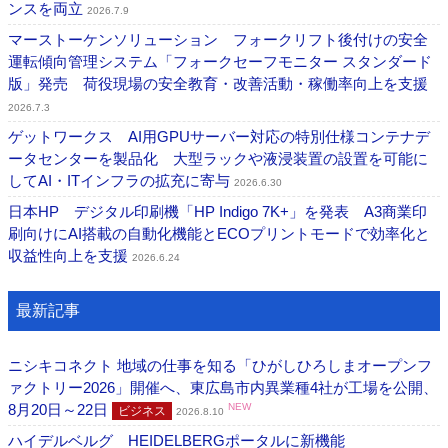
ンスを両立
2026.7.9
マーストーケンソリューション フォークリフト後付けの安全
運転傾向管理システム「フォークセーフモニター スタンダード
版」発売 荷役現場の安全教育・改善活動・稼働率向上を支援
2026.7.3
ゲットワークス AI用GPUサーバー対応の特別仕様コンテナデ
ータセンターを製品化 大型ラックや液浸装置の設置を可能に
してAI・ITインフラの拡充に寄与
2026.6.30
日本HP デジタル印刷機「HP Indigo 7K+」を発表 A3商業印
刷向けにAI搭載の自動化機能とECOプリントモードで効率化と
収益性向上を支援
2026.6.24
最新記事
ニシキコネクト 地域の仕事を知る「ひがしひろしまオープンフ
ァクトリー2026」開催へ、東広島市内異業種4社が工場を公開、
8月20日～22日
NEW
ビジネス
2026.8.10
ハイデルベルグ HEIDELBERGポータルに新機能