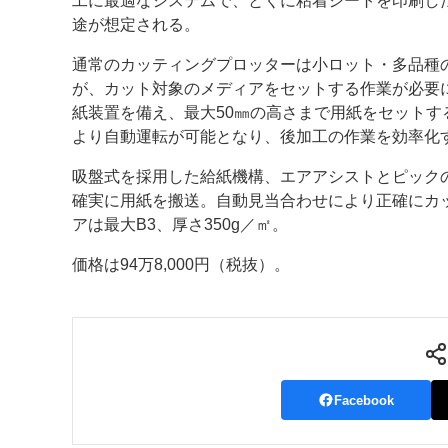
工に最適なシステムで、とくに粘着シートを印刷し
途が想定される。
案内
通常のカッティングプロッターは小ロット・多品種
発刊案内
JFPI印刷用語集
印刷機材年鑑
が、カット対象のメディアをセットする作業が必要
紙装置を備え、最大50㎜の高さまで用紙をセットす
運営
より自動運転が可能となり、後加工の作業を効率化
会社案内
購読・購入申し込み
サイトポリシ
吸盤式を採用した給紙機構、エアアシストとピック
確実に用紙を搬送。自動見当合わせにより正確にカ
アは最大B3、厚さ350g／㎡。
価格は94万8,000円（税抜）。
Facebook