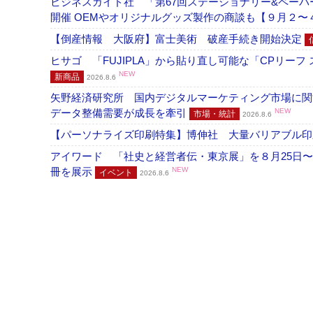
ビジネスガイド社 「第67回ステーショナリー&ペーパー
開催 OEMやオリジナルグッズ製作の商談も【９月２〜
【倒産情報 大阪府】富士美術 破産手続き開始決定
ヒサゴ 「FUJIPLA」から貼り直し可能な「CPリー
NEW
新商品
2026.8.6
矢野経済研究所 国内デジタルマーケティング市場に関する
データ整備需要が成長を牽引
NEW
市場・統計
2026.8.6
【パーソナライズ印刷特集】博伸社 大量バリアブル印
アイワード 「社史と経営者伝・東京展」を８月25日〜
冊を展示
NEW
イベント
2026.8.6