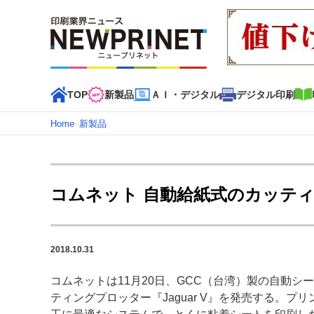
TOP
新製品
ＡＩ・デジタル
デジタル印刷
Home
–
新製品
インデックス
TOP
新着記事
特集記事
動画コンテンツ
コムネット 自動給紙式のカッティ
カテゴリー一覧
新商品
新製品
ＡＩ・デジタル
デジタル印刷
印刷
2018.10.31
特集記事カテゴリー一覧
コムネットは11月20日、GCC（台湾）製の自動シ
2022 見える化・MIS特集
特集・デジタル印刷 アイデア
ティングプロッター『Jaguar V』を発売する。プ
特集・デジタル印刷 ～ 新成長軌道を描く