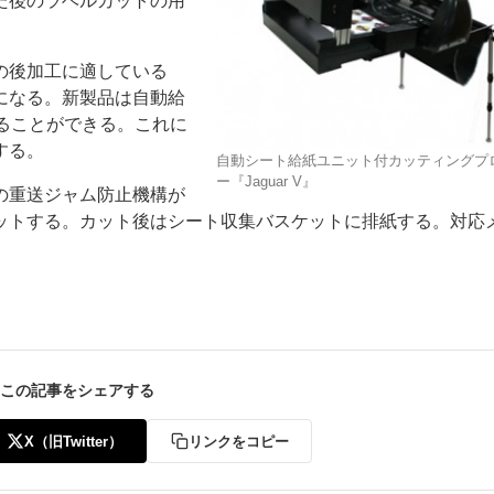
た後のラベルカットの用
の後加工に適している
になる。新製品は自動給
ることができる。これに
する。
自動シート給紙ユニット付カッティングプ
ー
お問い合わせ
ー『Jaguar V』
の重送ジャム防止機構が
ットする。カット後はシート収集バスケットに排紙する。対応
この記事をシェアする
X（旧Twitter）
リンクをコピー