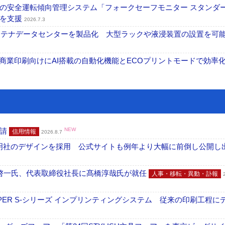
の安全運転傾向管理システム「フォークセーフモニター スタンダ
上を支援
2026.7.3
コンテナデータセンターを製品化 大型ラックや液浸装置の設置を可
表 A3商業印刷向けにAI搭載の自動化機能とECOプリントモードで効率
申請
NEW
信用情報
2026.8.7
加藤文明社のデザインを採用 公式サイトも例年より大幅に前倒し公開し
啓一氏、代表取締役社長に髙橋淳哉氏が就任
人事・移転・異動・訃報
PER S-シリーズ インプリンティングシステム 従来の印刷工程に