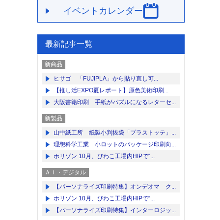
イベントカレンダー
最新記事一覧
新商品
ヒサゴ 「FUJIPLA」から貼り直し可...
【推し活EXPO夏レポート】原色美術印刷...
大阪書籍印刷 手紙がパズルになるレターセ...
新製品
山中紙工所 紙製小判抜袋「プラストッテ」...
理想科学工業 小ロットのパッケージ印刷向...
ホリゾン 10月、びわこ工場内HIPで“...
ＡＩ・デジタル
【パーソナライズ印刷特集】オンデオマ ク...
ホリゾン 10月、びわこ工場内HIPで“...
【パーソナライズ印刷特集】インターロジッ...