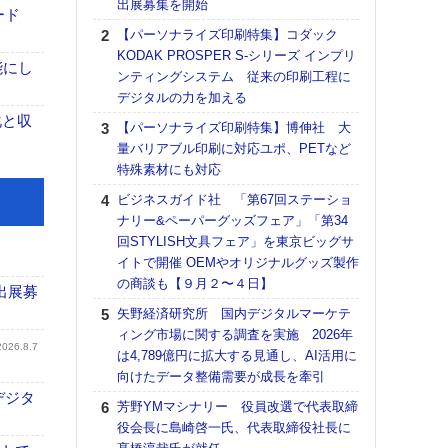
出展募集を開始
る
ード
【パーソナライズ印刷特集】コダック
DNP
KODAK PROSPER S-シリーズ インプリ
上の
能にし
ンティングシステム 従来の印刷工程に
意識
デジタルの力を加える
時代
る組
化と収
【パーソナライズ印刷特集】博伸社 大
量バリアブル印刷に対応ユポ、PETなど
【パ
特殊素材にも対応
量バ
特殊
ビジネスガイド社 「第67回ステーショ
ナリー&ペーパーグッズフェア」「第34
ホリゾ
回STYLISH文具フェア」を東京ビッグサ
で“Hor
イトで開催 OEMやオリジナルグッズ製作
催へ～
の商談も【９月２〜４日】
TO
出展募
スマ
矢野経済研究所 国内デジタルマーケテ
ィング市場に関する調査を実施 2026年
理想
2026.8.7
は4,789億円に拡大する見通し、AI活用に
刷向
向けたデータ整備需要が成長を牽引
ン 『
デジタ
を７
芳野YMマシナリー 役員改選で代表取締
面の
役会長に島崎啓一氏、代表取締役社長に
対応