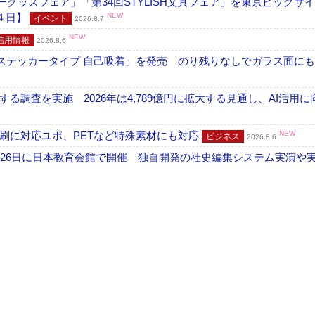
グッズフェア」「第34回STYLISH文具フェア」を東京ビッグサ
４日】
NEW
イベント
2026.8.7
NEW
信用情報
2026.8.6
フ ステッカータイプ 自己吸着」を発売 のり残りなしでガラス面に
調査を実施 2026年は4,789億円に拡大する見通し、AI活用に
刷に対応ユポ、PETなど特殊素材にも対応
NEW
ビジネス
2026.8.6
26日に日本教育会館で開催 独自開発の社史編集システム実演や実物