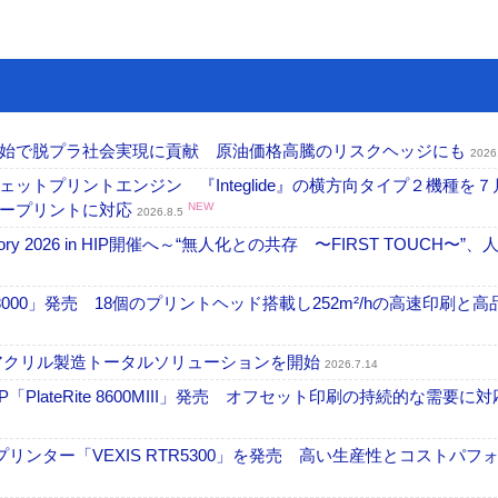
開始で脱プラ社会実現に貢献 原油価格高騰のリスクヘッジにも
2026
トプリントエンジン 『Integlide』の横方向タイプ２機種を７
ラープリントに対応
NEW
2026.8.5
ctory 2026 in HIP開催へ～“無人化との共存 〜FIRST TOUCH〜”
18000」発売 18個のプリントヘッド搭載し252m²/hの高速印刷と
アクリル製造トータルソリューションを開始
2026.7.14
PlateRite 8600MIII」発売 オフセット印刷の持続的な需要に対
リンター「VEXIS RTR5300」を発売 高い生産性とコストパフ