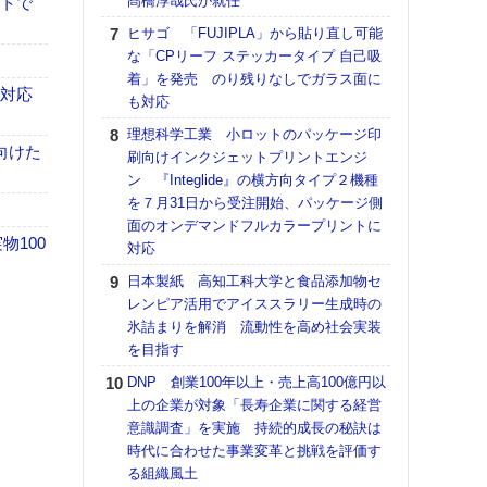
髙橋淳哉氏が就任
イトで
【K
ヒサゴ 「FUJIPLA」から貼り直し可能
道の
な「CPリーフ ステッカータイプ 自己吸
える
着」を発売 のり残りなしでガラス面に
の印刷
も対応
も対応
CE
理想科学工業 小ロットのパッケージ印
【ペ
向けた
刷向けインクジェットプリントエンジ
ト】
ン 『Integlide』の横方向タイプ２機種
アで
を７月31日から受注開始、パッケージ側
面のオンデマンドフルカラープリントに
KO
100
対応
体製
日本製紙 高知工科大学と食品添加物セ
【パ
レンピア活用でアイススラリー生成時の
士フ
氷詰まりを解消 流動性を高め社会実装
パン
を目指す
書を
ツー
DNP 創業100年以上・売上高100億円以
トも
上の企業が対象「長寿企業に関する経営
意識調査」を実施 持続的成長の秘訣は
富士
時代に合わせた事業変革と挑戦を評価す
地・
る組織風土
付表