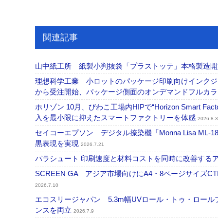
関連記事
山中紙工所 紙製小判抜袋「プラストッテ」本格製造
理想科学工業 小ロットのパッケージ印刷向けインクジェッ
から受注開始、パッケージ側面のオンデマンドフルカ
ホリゾン 10月、びわこ工場内HIPで“Horizon Smart Fa
入を最小限に抑えたスマートファクトリーを体感
2026.8.3
セイコーエプソン デジタル捺染機「Monna Lisa ML-
黒表現を実現
2026.7.21
パラシュート 印刷速度と材料コストを同時に改善する
SCREEN GA アジア市場向けにA4・8ページサイズCTP「
2026.7.10
エコスリージャパン 5.3m幅UVロール・トゥ・ロールプ
ンスを両立
2026.7.9