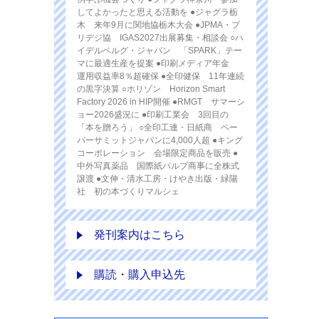
してよかったと思える活動を ●ジャグラ栃
木 来年9月に関地協栃木大会 ●JPMA・プ
リデジ協 IGAS2027出展募集・相談会 ○ハ
イデルベルグ・ジャパン 「SPARK」テー
マに最適生産を提案 ●印刷メディア年金
運用収益率8％超確保 ●全印健保 11年連続
の黒字決算 ○ホリゾン Horizon Smart
Factory 2026 in HIP開催 ●RMGT サマーシ
ョー2026盛況に ●印刷工業会 3回目の
「本を贈ろう」 ○全印工連・日紙商 ペー
パーサミットジャパンに4,000人超 ●キング
コーポレーション 会場限定商品を販売 ●
中外写真薬品 国際紙パルプ商事に全株式
譲渡 ●文伸・清水工房・けやき出版・緑陽
社 初の本づくりマルシェ
発刊案内はこちら
購読・購入申込先