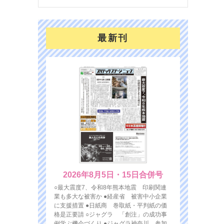
最新刊
2026年8月5日・15日合併号
○最大震度7、令和8年熊本地震 印刷関連
業も多大な被害か ●経産省 被害中小企業
に支援措置 ●日紙商 巻取紙・平判紙の価
格是正要請 ○ジャグラ 「創注」の成功事
例学ぶ機会づくり ●ジャグラ神奈川 参加