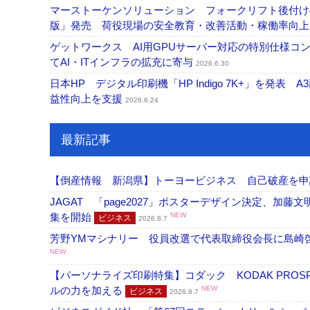
マーストーケンソリューション フォークリフト後付け
版」発売 荷役現場の安全教育・改善活動・稼働率向
ゲットワークス AI用GPUサーバー対応の特別仕様
てAI・ITインフラの拡充に寄与
2026.6.30
日本HP デジタル印刷機「HP Indigo 7K+」を発
益性向上を支援
2026.6.24
最新記事
【倒産情報 新潟県】トーヨービジネス 自己破産を
JAGAT 「page2027」ポスターデザイン決定、
集を開始
NEW
ビジネス
2026.8.7
芳野YMマシナリー 役員改選で代表取締役会長に島崎
NEW
【パーソナライズ印刷特集】コダック KODAK PROS
ルの力を加える
NEW
ビジネス
2026.8.7