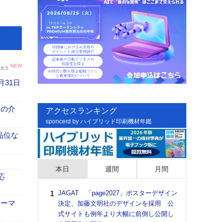
NEW
.8.5
月31日
、人の介
アクセスランキング
sponcerd by ハイブリッド印刷機材年鑑
高品位な
本日
週間
月間
応
JAGAT 「page2027」ポスターデザイン
日印
ォーマ
決定、加藤文明社のデザインを採用 公
た個
式サイトも例年より大幅に前倒し公開し
彰」