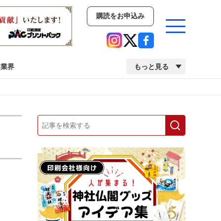
購読をお申込み
業界
もっと見る
新商品
イベント
市場・統計
人事・移転・異動・訃報
業界
市場・統計
人事・移転・異動・訃報
中古印刷機・製本機特集
2022 検査・校正特集