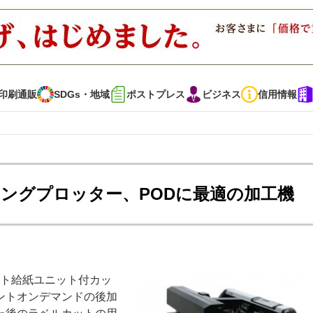
印刷通販
SDGs・地域
ポストプレス
ビジネス
信用情報
インタビュー
コレクション
ングプロッター、PODに最適の加工機
通販
SDGs・地域
ポストプレス
ビジネス
イベント
信用情報
ート給紙ユニット付カッ
で勝負！ ～多様なビジネス・多彩な商材～
JAPAN PACK 2023 特集
リントオンデマンドの後加