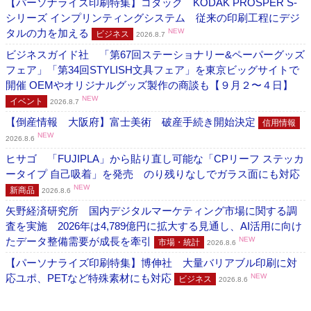
【パーソナライズ印刷特集】コダック KODAK PROSPER S-
シリーズ インプリンティングシステム 従来の印刷工程にデジ
タルの力を加える
NEW
ビジネス
2026.8.7
ビジネスガイド社 「第67回ステーショナリー&ペーパーグッズ
フェア」「第34回STYLISH文具フェア」を東京ビッグサイトで
開催 OEMやオリジナルグッズ製作の商談も【９月２〜４日】
NEW
イベント
2026.8.7
【倒産情報 大阪府】富士美術 破産手続き開始決定
信用情報
NEW
2026.8.6
ヒサゴ 「FUJIPLA」から貼り直し可能な「CPリーフ ステッカ
ータイプ 自己吸着」を発売 のり残りなしでガラス面にも対応
NEW
新商品
2026.8.6
矢野経済研究所 国内デジタルマーケティング市場に関する調
査を実施 2026年は4,789億円に拡大する見通し、AI活用に向け
たデータ整備需要が成長を牽引
NEW
市場・統計
2026.8.6
【パーソナライズ印刷特集】博伸社 大量バリアブル印刷に対
応ユポ、PETなど特殊素材にも対応
NEW
ビジネス
2026.8.6