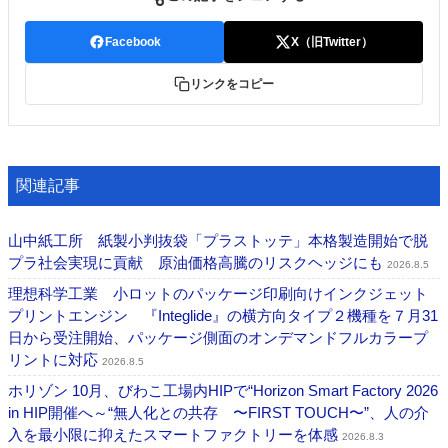
Facebook
X（旧Twitter）
リンクをコピー
関連記事
山中紙工所 紙製小判抜袋「プラストッテ」本格製造開始で脱
プラ社会実現に貢献 原油価格高騰のリスクヘッジにも
2026.8.5
理想科学工業 小ロットのパッケージ印刷向けインクジェット
プリントエンジン 『Integlide』の横方向タイプ２機種を７月31
日から受注開始、パッケージ側面のオンデマンドフルカラープ
リントに対応
2026.8.5
ホリゾン 10月、びわこ工場内HIPで“Horizon Smart Factory 2026
in HIP開催へ～“無人化との共存 〜FIRST TOUCH〜”、人の介
入を最小限に抑えたスマートファクトリーを体感
2026.8.3