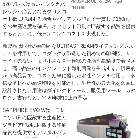
PROSPER ULTRA 250 Inkjet
520プレスは高いインクカバ
特集・デジタル印刷 アイデアで勝負！ ～多様なビジネス・多彩な商材～
Presses
レッジが必要となるグロスコ
JAPAN PACK 2023 特集
中古印刷機・製本機特集
2022 検査・校正特集
ート紙に印刷する場合やバリアブル印刷で一貫して150m／
特集・デジタル印刷 ～ 新成長軌道を描く
分の生産速度を確保。オフセット印刷に匹敵する品質を提供
するとともに、低ランニングコストを実現した。
案内
新製品は同社の画期的なULTRASTREAMライティングシス
発刊案内
JFPI印刷用語集
印刷機材年鑑
テムを採用して、コダックが製造した初めての印刷機。サテ
運営
ライトのない、より小さな真円形状の液滴を高精度で着弾さ
会社案内
購読・購入申し込み
サイトポリシー
せ、高い品質のインクジェット印刷画像を生成する。汎用的
お問い合わせ
かつ高品質で、コスト効率に優れた水性インクを使用し、多
様な基材への高速印刷を可能とし、生産性の最大化を念頭に
設計された。用途はダイレクトメール、販促用ツール、カタ
ログ、書籍など。2020年末に上市予定。
SAPPHIRE EVO Wは、フレ
キソ印刷に匹敵する生産性と
グラビア印刷に匹敵する印刷
品質を提供するデジタルパッ