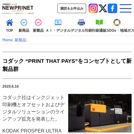
購読をお申込み
TOP
新商品
新製品
ＡＩ・デジタル
デジタル印刷
印刷通販
SDGs・地域
ポ
Home
–
新製品
インデックス
コダック “PRINT THAT PAYS”をコンセプトとして新
TOP
新着記事
特集記事
動画コンテンツ
製品群
インタビュー
コレクション
カテゴリー一覧
2020.6.16
新商品
新製品
ＡＩ・デジタル
デジタル印刷
印刷通販
コダック社はインクジェット
SDGs・地域
ポストプレス
ビジネス
イベント
信用情報
業界
印刷機とオフセットおよびデ
市場・統計
人事・移転・異動・訃報
ジタルソリューションのライ
ンアップ拡充を発表した。
特集記事カテゴリー一覧
KODAK PROSPER ULTRA
2022 見える化・MIS特集