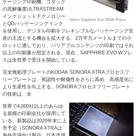
ケージング印刷機。コダック
の高解像度ULTRASTREAM
インクジェットテクノロジー
Uteco Sapphire Evo Wide Press
とQDパッケージングインク
を使用し、デジタル印刷をフレキシブルなパッケージング生
産の主流とする機会を拡大する。2万平方メートルまでの小
ロットに適しており、バリアブルコンテンツの印刷ではそれ
以上の印刷量が想定される。現在、SAPPHIRE EVO Wプレ
スは全世界で受注を開始している。
完全無処理プレートのKODAK SONORA XTRAプロセスフ
リープレートは、視認性や耐傷性をさらに高め、高感度化に
より生産性を向上する。SONORAプロセスフリープレート
の技術は、全
世界で4,000社以上のあらゆ
る規模の印刷会社が採用して
いる。新製品は2020年末に上
市予定（SONORA XTRAは
海外市場向け製品。日本市場