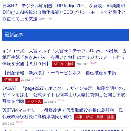
日本HP デジタル印刷機「HP Indigo 7K+」を発表 A3商業印
刷向けにAI搭載の自動化機能とECOプリントモードで効率化と
収益性向上を支援
2026.6.24
最新記事
キンコーズ 大宮マルイ「大宮サステナブルDays」へ出展 古
紙再生紙「おきあがみ」を用いた無料のオリジナルノート作り
体験を実施【８月９日】
NEW
SDGs・地域
2026.8.8
【倒産情報 新潟県】トーヨービジネス 自己破産を申請
NEW
信用情報
2026.8.7
JAGAT 「page2027」ポスターデザイン決定、加藤文明社のデ
ザインを採用 公式サイトも例年より大幅に前倒し公開し出展
募集を開始
NEW
ビジネス
2026.8.7
芳野YMマシナリー 役員改選で代表取締役会長に島崎啓一氏、
代表取締役社長に髙橋淳哉氏が就任
人事・移転・異動・訃報
NEW
2026.8.7