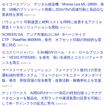
セイコーエプソン デジタル捺染機「Monna Lisa ML-18000」発
売 18個のプリントヘッド搭載し252m²/hの高速印刷と高品位な
黒表現を実現
2026.7.21
パラシュート 印刷速度と材料コストを同時に改善するアクリル
製造トータルソリューションを開始
2026.7.14
SCREEN GA アジア市場向けにA4・8ページサイズ
CTP「PlateRite 8600MIII」発売 オフセット印刷の持続的な需
要に対応
2026.7.10
エコスリージャパン 5.3m幅UVロール・トゥ・ロールプリンタ
ー「VEXIS RTR5300」を発売 高い生産性とコストパフォーマ
ンスを両立
2026.7.9
マーストーケンソリューション フォークリフト後付けの安全
運転傾向管理システム「フォークセーフモニター スタンダード
版」発売 荷役現場の安全教育・改善活動・稼働率向上を支援
2026.7.3
ゲットワークス AI用GPUサーバー対応の特別仕様コンテナデ
ータセンターを製品化 大型ラックや液浸装置の設置を可能に
してAI・ITインフラの拡充に寄与
2026.6.30