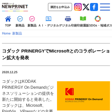
購読をお申込み
TOP
新商品
新製品
ＡＩ・デジタル
デジタル印刷
印刷通販
SDGs・地域
ポ
Home
–
新製品
インデックス
コダック PRINERGYでMicrosoftとのコラボレーショ
TOP
新着記事
特集記事
動画コンテンツ
ン拡大を発表
インタビュー
コレクション
カテゴリー一覧
2020.12.25
新商品
新製品
ＡＩ・デジタル
デジタル印刷
印刷通販
コダックはKODAK
SDGs・地域
ポストプレス
ビジネス
イベント
信用情報
業界
PRINERGY On Demandビジ
市場・統計
人事・移転・異動・訃報
ネスソリューションの提供を
新たに開始すると発表した。
特集記事カテゴリー一覧
コダックは、Microsoft、
2022 見える化・MIS特集
PrintVis、VPressなどの主要