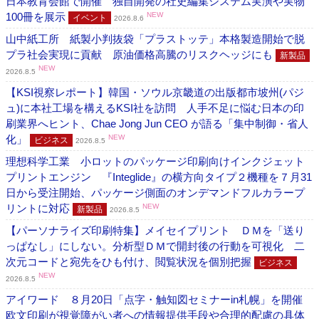
日本教育会館で開催 独自開発の社史編集システム実演や実物
100冊を展示
NEW
イベント
2026.8.6
山中紙工所 紙製小判抜袋「プラストッテ」本格製造開始で脱
プラ社会実現に貢献 原油価格高騰のリスクヘッジにも
新製品
NEW
2026.8.5
【KSI視察レポート】韓国・ソウル京畿道の出版都市坡州(パジ
ュ)に本社工場を構えるKSI社を訪問 人手不足に悩む日本の印
刷業界へヒント、Chae Jong Jun CEO が語る「集中制御・省人
化」
NEW
ビジネス
2026.8.5
理想科学工業 小ロットのパッケージ印刷向けインクジェット
プリントエンジン 『Integlide』の横方向タイプ２機種を７月31
日から受注開始、パッケージ側面のオンデマンドフルカラープ
リントに対応
NEW
新製品
2026.8.5
【パーソナライズ印刷特集】メイセイプリント ＤＭを「送り
っぱなし」にしない。分析型ＤＭで開封後の行動を可視化 二
次元コードと宛先をひも付け、閲覧状況を個別把握
ビジネス
NEW
2026.8.5
アイワード ８月20日「点字・触知図セミナーin札幌」を開催
欧文印刷が視覚障がい者への情報提供手段や合理的配慮の具体