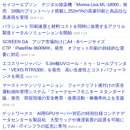
セイコーエプソン デジタル捺染機「Monna Lisa ML-18000」発
売 18個のプリントヘッド搭載し252m²/hの高速印刷と高品位な
黒表現を実現
2026.7.21
パラシュート 印刷速度と材料コストを同時に改善するアクリル
製造トータルソリューションを開始
2026.7.14
SCREEN GA アジア市場向けにA4・8ページサイズ
CTP「PlateRite 8600MIII」発売 オフセット印刷の持続的な需
要に対応
2026.7.10
エコスリージャパン 5.3m幅UVロール・トゥ・ロールプリンタ
ー「VEXIS RTR5300」を発売 高い生産性とコストパフォーマ
ンスを両立
2026.7.9
マーストーケンソリューション フォークリフト後付けの安全
運転傾向管理システム「フォークセーフモニター スタンダード
版」発売 荷役現場の安全教育・改善活動・稼働率向上を支援
2026.7.3
ゲットワークス AI用GPUサーバー対応の特別仕様コンテナデ
ータセンターを製品化 大型ラックや液浸装置の設置を可能に
してAI・ITインフラの拡充に寄与
2026.6.30