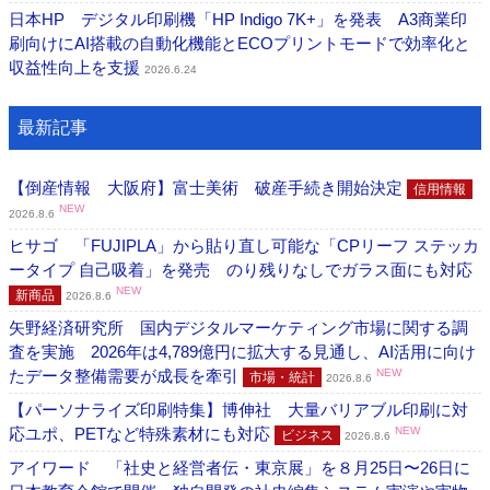
日本HP デジタル印刷機「HP Indigo 7K+」を発表 A3商業印
刷向けにAI搭載の自動化機能とECOプリントモードで効率化と
収益性向上を支援
2026.6.24
最新記事
【倒産情報 大阪府】富士美術 破産手続き開始決定
信用情報
NEW
2026.8.6
ヒサゴ 「FUJIPLA」から貼り直し可能な「CPリーフ ステッカ
ータイプ 自己吸着」を発売 のり残りなしでガラス面にも対応
NEW
新商品
2026.8.6
矢野経済研究所 国内デジタルマーケティング市場に関する調
査を実施 2026年は4,789億円に拡大する見通し、AI活用に向け
たデータ整備需要が成長を牽引
NEW
市場・統計
2026.8.6
【パーソナライズ印刷特集】博伸社 大量バリアブル印刷に対
応ユポ、PETなど特殊素材にも対応
NEW
ビジネス
2026.8.6
アイワード 「社史と経営者伝・東京展」を８月25日〜26日に