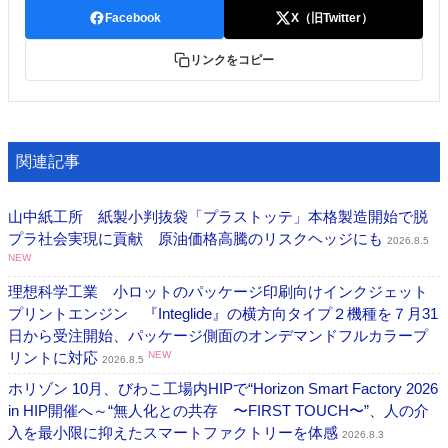
Facebook
X（旧Twitter）
リンクをコピー
関連記事
山中紙工所 紙製小判抜袋「プラストッテ」本格製造開始で脱
プラ社会実現に貢献 原油価格高騰のリスクヘッジにも
2026.8.5
NEW
理想科学工業 小ロットのパッケージ印刷向けインクジェット
プリントエンジン 『Integlide』の横方向タイプ２機種を７月31
日から受注開始、パッケージ側面のオンデマンドフルカラープ
リントに対応
NEW
2026.8.5
ホリゾン 10月、びわこ工場内HIPで“Horizon Smart Factory 2026
in HIP開催へ～“無人化との共存 〜FIRST TOUCH〜”、人の介
入を最小限に抑えたスマートファクトリーを体感
2026.8.3