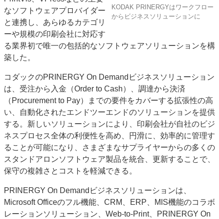
KODAK PRINERGYはワークフロー
なソフトウェアプロバイダー
特集・デジタル印刷 アイデアで勝負！ ～多様なビジネス・多彩な商材～
からビジネスソリューションに
と連携し、あらゆるカテゴリ
JAPAN PACK 2023 特集
中古印刷機・製本機特集
2022 検査・校正特集
ーや規模の印刷会社に対応す
特集・デジタル印刷 ～ 新成長軌道を描く
る業界初で唯一の包括的なソフトウェアソリューションを構
築した。
案内
発刊案内
JFPI印刷用語集
印刷機材年鑑
コダックのPRINERGY On Demandビジネスソリューション
は、受注から入金（Order to Cash）、調達から決済
運営
（Procurement to Pay）までの要件をカバーする拡張性の高
会社案内
購読・購入申し込み
サイトポリシー
い、自動化されたエンドツーエンドのソリューションを提供
お問い合わせ
する。新しいソリューションにより、印刷会社が自社のビジ
ネスプロセス全体の利便性を高め、円滑に、効率的に管理す
ることが可能になり、さまざまなサプライヤーからの多くの
スタンドアロンソフトウェア製品を統合、更新することで、
保守の複雑さとコストを軽減できる。
PRINERGY On Demandビジネスソリューションは、
Microsoft Officeのフル機能、CRM、ERP、MIS機能のコラボ
レーションソリューション、Web-to-Print、PRINERGY On