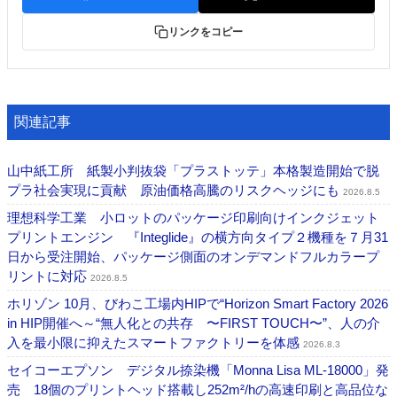
リンクをコピー
関連記事
山中紙工所 紙製小判抜袋「プラストッテ」本格製造開始で脱
プラ社会実現に貢献 原油価格高騰のリスクヘッジにも
2026.8.5
理想科学工業 小ロットのパッケージ印刷向けインクジェット
プリントエンジン 『Integlide』の横方向タイプ２機種を７月31
日から受注開始、パッケージ側面のオンデマンドフルカラープ
リントに対応
2026.8.5
ホリゾン 10月、びわこ工場内HIPで“Horizon Smart Factory 2026
in HIP開催へ～“無人化との共存 〜FIRST TOUCH〜”、人の介
入を最小限に抑えたスマートファクトリーを体感
2026.8.3
セイコーエプソン デジタル捺染機「Monna Lisa ML-18000」発
売 18個のプリントヘッド搭載し252m²/hの高速印刷と高品位な