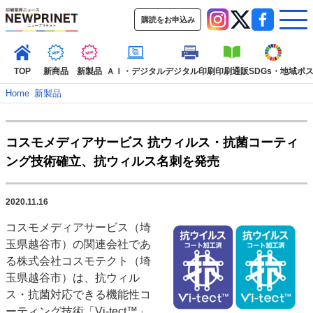
購読をお申込み
TOP
新商品
新製品
ＡＩ・デジタル
デジタル印刷
印刷通販
SDGs・地域
ポ
Home
–
新製品
インデックス
コスモメディアサービス 抗ウィルス・抗菌コーティ
TOP
新着記事
特集記事
動画コンテンツ
ング技術確立、抗ウィルス名刺を発売
インタビュー
コレクション
カテゴリー一覧
2020.11.16
新商品
新製品
ＡＩ・デジタル
デジタル印刷
印刷通販
コスモメディアサービス（埼
SDGs・地域
ポストプレス
ビジネス
イベント
信用情報
業界
玉県越谷市）の関連会社であ
市場・統計
人事・移転・異動・訃報
る株式会社コスモテクト（埼
玉県越谷市）は、抗ウィル
特集記事カテゴリー一覧
ス・抗菌対応できる機能性コ
2022 見える化・MIS特集
ーティング技術「Vi-tect™」