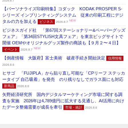
2026.8.7
【パーソナライズ印刷特集】コダック KODAK PROSPER S-
シリーズ インプリンティングシステム 従来の印刷工程にデジ
タルの力を加える
NEW
ビジネス
2026.8.7
ビジネスガイド社 「第67回ステーショナリー&ペーパーグッズ
フェア」「第34回STYLISH文具フェア」を東京ビッグサイトで
開催 OEMやオリジナルグッズ製作の商談も【９月２〜４日】
NEW
イベント
2026.8.7
【倒産情報 大阪府】富士美術 破産手続き開始決定
信用情報
2026.8.6
ヒサゴ 「FUJIPLA」から貼り直し可能な「CPリーフ ステッカ
ータイプ 自己吸着」を発売 のり残りなしでガラス面にも対応
新商品
2026.8.6
矢野経済研究所 国内デジタルマーケティング市場に関する調
査を実施 2026年は4,789億円に拡大する見通し、AI活用に向け
たデータ整備需要が成長を牽引
市場・統計
2026.8.6