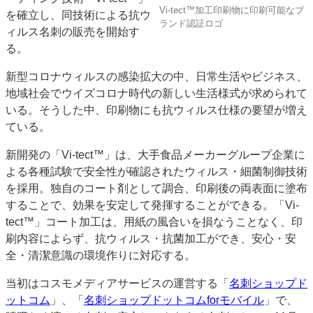
Vi-tect™加工印刷物に印刷可能なブ
を確立し、同技術による抗ウ
特集・デジタル印刷 アイデアで勝負！ ～多様なビジネス・多彩な商材～
ランド認証ロゴ
ィルス名刺の販売を開始す
JAPAN PACK 2023 特集
中古印刷機・製本機特集
2022 検査・校正特集
る。
特集・デジタル印刷 ～ 新成長軌道を描く
新型コロナウィルスの感染拡大の中、日常生活やビジネス、
案内
地域社会でウイズコロナ時代の新しい生活様式が求められて
発刊案内
JFPI印刷用語集
印刷機材年鑑
いる。そうした中、印刷物にも抗ウィルス仕様の要望が増え
ている。
運営
会社案内
購読・購入申し込み
サイトポリシー
新開発の「Vi-tect™」は、大手食品メーカーグループ企業に
お問い合わせ
よる各種試験で安全性が確認されたウィルス・細菌制御技術
を採用。独自のコート剤として調合、印刷後の両表面に塗布
することで、効果を安定して発揮することができる。「Vi-
tect™」コート加工は、用紙の風合いを損なうことなく、印
刷内容によらず、抗ウィルス・抗菌加工ができ、安心・安
全・清潔意識の環境作りに対応する。
当初はコスモメディアサービスの運営する「
名刺ショップド
ットコム
」、「
名刺ショップドットコムforモバイル
」で、