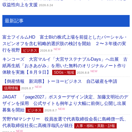
収益性向上を支援
2026.6.24
最新記事
富士フイルムHD 富士BIの株式上場を前提としたパーシャル・
スピンオフを含む戦略的選択肢の検討を開始 ２〜３年後の実
行を視野
NEW
ビジネス
2026.8.9
キンコーズ 大宮マルイ「大宮サステナブルDays」へ出展 古
紙再生紙「おきあがみ」を用いた無料のオリジナルノート作り
体験を実施【８月９日】
NEW
SDGs・地域
2026.8.8
【倒産情報 新潟県】トーヨービジネス 自己破産を申請
NEW
信用情報
2026.8.7
JAGAT 「page2027」ポスターデザイン決定、加藤文明社のデ
ザインを採用 公式サイトも例年より大幅に前倒し公開し出展
募集を開始
NEW
ビジネス
2026.8.7
芳野YMマシナリー 役員改選で代表取締役会長に島崎啓一氏、
代表取締役社長に髙橋淳哉氏が就任
人事・移転・異動・訃報
NEW