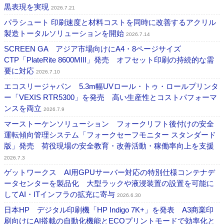
黒表現を実現
2026.7.21
パラシュート 印刷速度と材料コストを同時に改善するアクリル
製造トータルソリューションを開始
2026.7.14
SCREEN GA アジア市場向けにA4・8ページサイズ
CTP「PlateRite 8600MIII」発売 オフセット印刷の持続的な需
要に対応
2026.7.10
エコスリージャパン 5.3m幅UVロール・トゥ・ロールプリンタ
ー「VEXIS RTR5300」を発売 高い生産性とコストパフォーマ
ンスを両立
2026.7.9
マーストーケンソリューション フォークリフト後付けの安全
運転傾向管理システム「フォークセーフモニター スタンダード
版」発売 荷役現場の安全教育・改善活動・稼働率向上を支援
2026.7.3
ゲットワークス AI用GPUサーバー対応の特別仕様コンテナデ
ータセンターを製品化 大型ラックや液浸装置の設置を可能に
してAI・ITインフラの拡充に寄与
2026.6.30
日本HP デジタル印刷機「HP Indigo 7K+」を発表 A3商業印
刷向けにAI搭載の自動化機能とECOプリントモードで効率化と