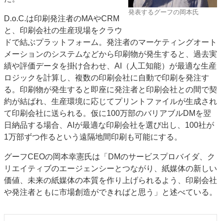
特集・デジタル印刷 アイデアで勝負！ ～多様なビジネス・多彩な商材～
発表するグーフの岡本氏
D.o.C.は印刷発注者のMAやCRM
JAPAN PACK 2023 特集
中古印刷機・製本機特集
2022 検査・校正特集
と、印刷会社の生産現場をクラウ
特集・デジタル印刷 ～ 新成長軌道を描く
ドで結ぶプラットフォーム。発注者のマーケティングオート
メーションのシステムなどから印刷物が発生すると、過去実
案内
績や評価データを掛け合わせ、AI（人工知能）が最適な生産
発刊案内
JFPI印刷用語集
印刷機材年鑑
ロジックを計算し、複数の印刷会社に自動で印刷を発注す
る。印刷物が発生すると即座に発注者と印刷会社との間で契
運営
約が結ばれ、生産環境に応じてプリントファイルが生成され
会社案内
購読・購入申し込み
サイトポリシー
て印刷会社に送られる。仮に100万部のバリアブルDMを翌
お問い合わせ
日納品する場合、AIが最適な印刷会社を選び出し、100社が
1万部ずつ作るという遠隔地間印刷も可能にする。
グーフCEOの岡本幸憲氏は「DMのサービスプロバイダ、ク
リエイティブのエージェンシーとつながり、紙媒体の新しい
価値、未来の紙媒体の本質を作り上げられるよう、印刷会社
や発注者ともに市場創造ができればと思う」と述べている。