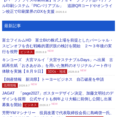
ル印刷システム「PICバリアブル」 追跡QRコードやオンライ
ン校正で印刷業界のDXを支援
2026.8.4
最新記事
富士フイルムHD 富士BIの株式上場を前提としたパーシャル・
スピンオフを含む戦略的選択肢の検討を開始 ２〜３年後の実
行を視野
NEW
ビジネス
2026.8.9
キンコーズ 大宮マルイ「大宮サステナブルDays」へ出展 古
紙再生紙「おきあがみ」を用いた無料のオリジナルノート作り
体験を実施【８月９日】
NEW
SDGs・地域
2026.8.8
【倒産情報 新潟県】トーヨービジネス 自己破産を申請
NEW
信用情報
2026.8.7
JAGAT 「page2027」ポスターデザイン決定、加藤文明社のデ
ザインを採用 公式サイトも例年より大幅に前倒し公開し出展
募集を開始
NEW
ビジネス
2026.8.7
芳野YMマシナリー 役員改選で代表取締役会長に島崎啓一氏、