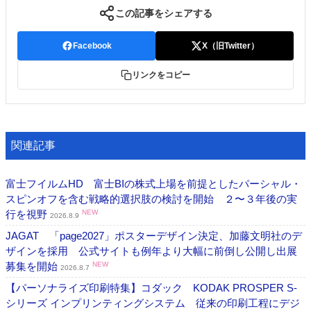
この記事をシェアする
Facebook
X（旧Twitter）
リンクをコピー
関連記事
富士フイルムHD 富士BIの株式上場を前提としたパーシャル・
スピンオフを含む戦略的選択肢の検討を開始 ２〜３年後の実
行を視野
NEW
2026.8.9
JAGAT 「page2027」ポスターデザイン決定、加藤文明社のデ
ザインを採用 公式サイトも例年より大幅に前倒し公開し出展
募集を開始
NEW
2026.8.7
【パーソナライズ印刷特集】コダック KODAK PROSPER S-
シリーズ インプリンティングシステム 従来の印刷工程にデジ