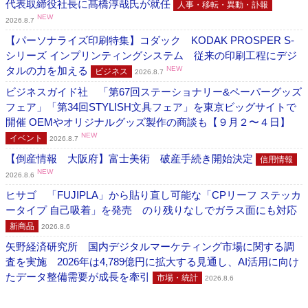
代表取締役社長に髙橋淳哉氏が就任
人事・移転・異動・訃報
NEW
2026.8.7
【パーソナライズ印刷特集】コダック KODAK PROSPER S-
シリーズ インプリンティングシステム 従来の印刷工程にデジ
タルの力を加える
NEW
ビジネス
2026.8.7
ビジネスガイド社 「第67回ステーショナリー&ペーパーグッズ
フェア」「第34回STYLISH文具フェア」を東京ビッグサイトで
開催 OEMやオリジナルグッズ製作の商談も【９月２〜４日】
NEW
イベント
2026.8.7
【倒産情報 大阪府】富士美術 破産手続き開始決定
信用情報
NEW
2026.8.6
ヒサゴ 「FUJIPLA」から貼り直し可能な「CPリーフ ステッカ
ータイプ 自己吸着」を発売 のり残りなしでガラス面にも対応
新商品
2026.8.6
矢野経済研究所 国内デジタルマーケティング市場に関する調
査を実施 2026年は4,789億円に拡大する見通し、AI活用に向け
たデータ整備需要が成長を牽引
市場・統計
2026.8.6