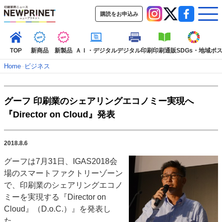
購読をお申込み
TOP
新商品
新製品
ＡＩ・デジタル
デジタル印刷
印刷通販
SDGs・地域
ポ
Home
–
ビジネス
インデックス
グーフ 印刷業のシェアリングエコノミー実現へ
TOP
新着記事
特集記事
動画コンテンツ
『Director on Cloud』発表
インタビュー
コレクション
カテゴリー一覧
2018.8.6
新商品
新製品
ＡＩ・デジタル
デジタル印刷
印刷通販
グーフは7月31日、IGAS2018会
SDGs・地域
ポストプレス
ビジネス
イベント
信用情報
業界
場のスマートファクトリーゾーン
市場・統計
人事・移転・異動・訃報
で、印刷業のシェアリングエコノ
ミーを実現する『Director on
特集記事カテゴリー一覧
Cloud』（D.o.C.）』を発表し
2022 見える化・MIS特集
た。