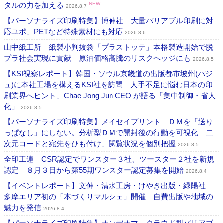
タルの力を加える
NEW
2026.8.7
【パーソナライズ印刷特集】博伸社 大量バリアブル印刷に対
応ユポ、PETなど特殊素材にも対応
2026.8.6
山中紙工所 紙製小判抜袋「プラストッテ」本格製造開始で脱
プラ社会実現に貢献 原油価格高騰のリスクヘッジにも
2026.8.5
【KSI視察レポート】韓国・ソウル京畿道の出版都市坡州(パジ
ュ)に本社工場を構えるKSI社を訪問 人手不足に悩む日本の印
刷業界へヒント、Chae Jong Jun CEO が語る「集中制御・省人
化」
2026.8.5
【パーソナライズ印刷特集】メイセイプリント ＤＭを「送り
っぱなし」にしない。分析型ＤＭで開封後の行動を可視化 二
次元コードと宛先をひも付け、閲覧状況を個別把握
2026.8.5
全印工連 CSR認定でワンスター３社、ツースター２社を新規
認定 ８月３日から第55期ワンスター認定募集を開始
2026.8.4
【イベントレポート】文伸・清水工房・けやき出版・緑陽社
多摩エリア初の「本づくりマルシェ」開催 自費出版や地域の
魅力を発信
2026.8.4
【パーソナライズ印刷特集】オンデオマ クラウド型バリアブ