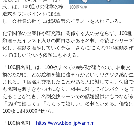
式」は、100通りの化学の構
特集・デジタル印刷 アイデアで勝負！ ～多様なビジネス・多彩な商材～
100柄名刺
造式をワンポイントに配置
JAPAN PACK 2023 特集
中古印刷機・製本機特集
2022 検査・校正特集
し、会社名の近くには試験管のイラストを入れている。
特集・デジタル印刷 ～ 新成長軌道を描く
化学関係の企業様や研究職に関係する人のみならず、100種
案内
類違ったイラスト入りの面白さがある名刺。今後はシリーズ
発刊案内
JFPI印刷用語集
印刷機材年鑑
化し、種類を増やしていく予定。さらに“こんな100種類を作
ってほしい”という依頼にも応える。
運営
会社案内
購読・購入申し込み
サイトポリシー
「100柄名刺」は、100枚すべての絵柄が違うので、名刺交
お問い合わせ
換のたびに、どの絵柄を誰に渡そうかというワクワク感が生
まれる。１度名刺交換したことがある人に対しても、何度で
も名刺を渡すきかっけになり、相手に対してインパクトを与
えることができ、名刺交換シーンでの話題提供にもつながる
「あげて嬉しく」「もらって嬉しい」名刺といえる。価格は
100枚１組5,000円から。
「100柄名刺」
https://www.btool.jp/var.html