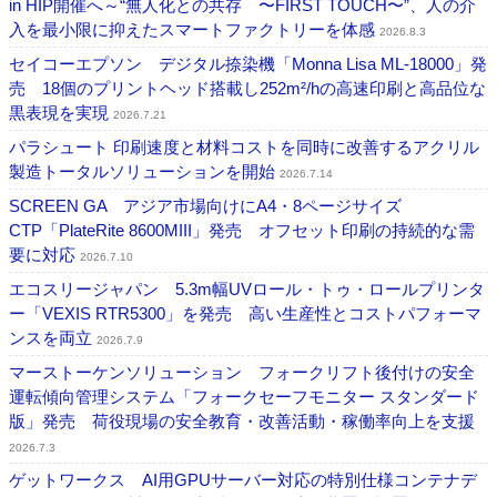
in HIP開催へ～“無人化との共存 〜FIRST TOUCH〜”、人の介
入を最小限に抑えたスマートファクトリーを体感
2026.8.3
セイコーエプソン デジタル捺染機「Monna Lisa ML-18000」発
売 18個のプリントヘッド搭載し252m²/hの高速印刷と高品位な
黒表現を実現
2026.7.21
パラシュート 印刷速度と材料コストを同時に改善するアクリル
製造トータルソリューションを開始
2026.7.14
SCREEN GA アジア市場向けにA4・8ページサイズ
CTP「PlateRite 8600MIII」発売 オフセット印刷の持続的な需
要に対応
2026.7.10
エコスリージャパン 5.3m幅UVロール・トゥ・ロールプリンタ
ー「VEXIS RTR5300」を発売 高い生産性とコストパフォーマ
ンスを両立
2026.7.9
マーストーケンソリューション フォークリフト後付けの安全
運転傾向管理システム「フォークセーフモニター スタンダード
版」発売 荷役現場の安全教育・改善活動・稼働率向上を支援
2026.7.3
ゲットワークス AI用GPUサーバー対応の特別仕様コンテナデ