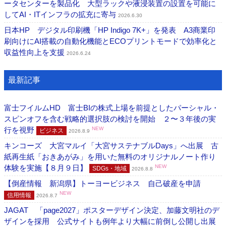
ータセンターを製品化 大型ラックや液浸装置の設置を可能に
してAI・ITインフラの拡充に寄与
2026.6.30
日本HP デジタル印刷機「HP Indigo 7K+」を発表 A3商業印
刷向けにAI搭載の自動化機能とECOプリントモードで効率化と
収益性向上を支援
2026.6.24
最新記事
富士フイルムHD 富士BIの株式上場を前提としたパーシャル・
スピンオフを含む戦略的選択肢の検討を開始 ２〜３年後の実
行を視野
NEW
ビジネス
2026.8.9
キンコーズ 大宮マルイ「大宮サステナブルDays」へ出展 古
紙再生紙「おきあがみ」を用いた無料のオリジナルノート作り
体験を実施【８月９日】
NEW
SDGs・地域
2026.8.8
【倒産情報 新潟県】トーヨービジネス 自己破産を申請
NEW
信用情報
2026.8.7
JAGAT 「page2027」ポスターデザイン決定、加藤文明社のデ
ザインを採用 公式サイトも例年より大幅に前倒し公開し出展