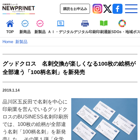
購読をお申込み
TOP
新商品
新製品
ＡＩ・デジタル
デジタル印刷
印刷通販
SDGs・地域
ポ
Home
–
新製品
インデックス
グッドクロス 名刺交換が楽しくなる100枚の絵柄が
TOP
新着記事
特集記事
動画コンテンツ
全部違う「100柄名刺」を新発売
インタビュー
コレクション
カテゴリー一覧
2019.1.14
新商品
新製品
ＡＩ・デジタル
デジタル印刷
印刷通販
品川区五反田で名刺を中心に
SDGs・地域
ポストプレス
ビジネス
イベント
信用情報
業界
印刷業を営んでいるグッドク
市場・統計
人事・移転・異動・訃報
ロスのBUSINESS名刺印刷所
では、100枚の絵柄が全部違
特集記事カテゴリー一覧
う名刺「100柄名刺」を新発
2022 見える化・MIS特集
売した。 その第１弾「化学