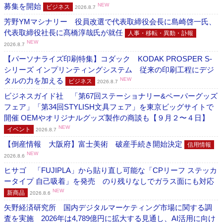
募集を開始
NEW
ビジネス
2026.8.7
芳野YMマシナリー 役員改選で代表取締役会長に島崎啓一氏、
代表取締役社長に髙橋淳哉氏が就任
人事・移転・異動・訃報
NEW
2026.8.7
【パーソナライズ印刷特集】コダック KODAK PROSPER S-
シリーズ インプリンティングシステム 従来の印刷工程にデジ
タルの力を加える
NEW
ビジネス
2026.8.7
ビジネスガイド社 「第67回ステーショナリー&ペーパーグッズ
フェア」「第34回STYLISH文具フェア」を東京ビッグサイトで
開催 OEMやオリジナルグッズ製作の商談も【９月２〜４日】
NEW
イベント
2026.8.7
【倒産情報 大阪府】富士美術 破産手続き開始決定
信用情報
NEW
2026.8.6
ヒサゴ 「FUJIPLA」から貼り直し可能な「CPリーフ ステッカ
ータイプ 自己吸着」を発売 のり残りなしでガラス面にも対応
NEW
新商品
2026.8.6
矢野経済研究所 国内デジタルマーケティング市場に関する調
査を実施 2026年は4,789億円に拡大する見通し、AI活用に向け