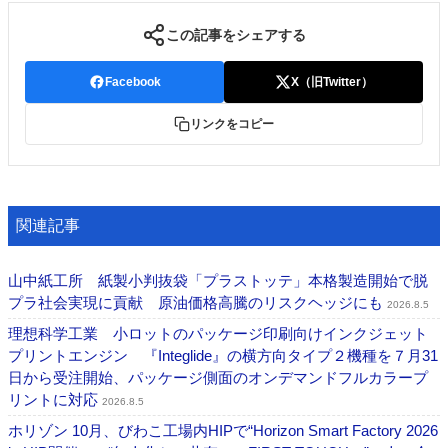
この記事をシェアする
Facebook
X（旧Twitter）
リンクをコピー
関連記事
山中紙工所 紙製小判抜袋「プラストッテ」本格製造開始で脱
プラ社会実現に貢献 原油価格高騰のリスクヘッジにも
2026.8.5
理想科学工業 小ロットのパッケージ印刷向けインクジェット
プリントエンジン 『Integlide』の横方向タイプ２機種を７月31
日から受注開始、パッケージ側面のオンデマンドフルカラープ
リントに対応
2026.8.5
ホリゾン 10月、びわこ工場内HIPで“Horizon Smart Factory 2026