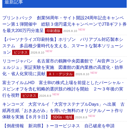
最新記事
プリントパック 創業56周年・サイト開設24周年記念キャンペ
ーン第１弾開催中 総額３億円還元キャンペーンでJTBギフト券
を最大200万円分進呈
NEW
印刷通販
2026.8.10
【パーソナライズ印刷特集】ホリゾン バリアブル対応製本シ
ステム 多品種少量時代を支える、スマートな製本ソリューシ
ョン
NEW
ビジネス
2026.8.10
リコージャパン 名古屋市の鶴舞中央図書館で「AI音声コンシ
ェルジュ」実証実験を実施 図書館の案内業務の高度化・効率
化・省人化実現に貢献
NEW
ＡＩ・デジタル
2026.8.10
富士フイルムHD 富士BIの株式上場を前提としたパーシャル・
スピンオフを含む戦略的選択肢の検討を開始 ２〜３年後の実
行を視野
NEW
ビジネス
2026.8.9
キンコーズ 大宮マルイ「大宮サステナブルDays」へ出展 古
紙再生紙「おきあがみ」を用いた無料のオリジナルノート作り
体験を実施【８月９日】
NEW
SDGs・地域
2026.8.8
【倒産情報 新潟県】トーヨービジネス 自己破産を申請