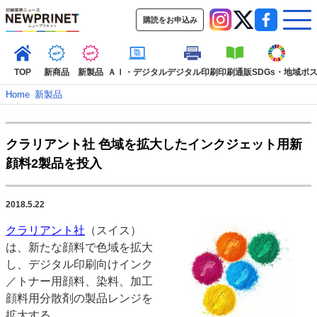
購読をお申込み
TOP
新商品
新製品
ＡＩ・デジタル
デジタル印刷
印刷通販
SDGs・地域
ポ
Home
–
新製品
インデックス
クラリアント社 色域を拡大したインクジェット用新
TOP
新着記事
特集記事
動画コンテンツ
顔料2製品を投入
インタビュー
コレクション
カテゴリー一覧
2018.5.22
新商品
新製品
ＡＩ・デジタル
デジタル印刷
印刷通販
クラリアント社
（スイス）
SDGs・地域
ポストプレス
ビジネス
イベント
信用情報
業界
は、新たな顔料で色域を拡大
市場・統計
人事・移転・異動・訃報
し、デジタル印刷向けインク
／トナー用顔料、染料、加工
特集記事カテゴリー一覧
顔料用分散剤の製品レンジを
2022 見える化・MIS特集
拡大する。