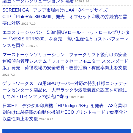
製造トータルソリューションを開始
2026.7.14
SCREEN GA アジア市場向けにA4・8ページサイズ
CTP「PlateRite 8600MIII」発売 オフセット印刷の持続的な需
要に対応
2026.7.10
エコスリージャパン 5.3m幅UVロール・トゥ・ロールプリンタ
ー「VEXIS RTR5300」を発売 高い生産性とコストパフォーマ
ンスを両立
2026.7.9
マーストーケンソリューション フォークリフト後付けの安全
運転傾向管理システム「フォークセーフモニター スタンダード
版」発売 荷役現場の安全教育・改善活動・稼働率向上を支援
2026.7.3
ゲットワークス AI用GPUサーバー対応の特別仕様コンテナデ
ータセンターを製品化 大型ラックや液浸装置の設置を可能に
してAI・ITインフラの拡充に寄与
2026.6.30
日本HP デジタル印刷機「HP Indigo 7K+」を発表 A3商業印
刷向けにAI搭載の自動化機能とECOプリントモードで効率化と
収益性向上を支援
2026.6.24