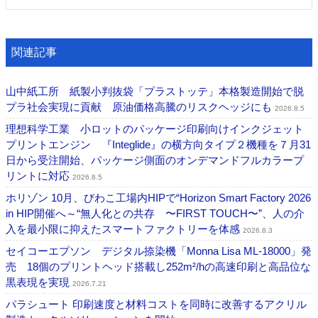
関連記事
山中紙工所 紙製小判抜袋「プラストッテ」本格製造開始で脱
プラ社会実現に貢献 原油価格高騰のリスクヘッジにも
2026.8.5
理想科学工業 小ロットのパッケージ印刷向けインクジェット
プリントエンジン 『Integlide』の横方向タイプ２機種を７月31
日から受注開始、パッケージ側面のオンデマンドフルカラープ
リントに対応
2026.8.5
ホリゾン 10月、びわこ工場内HIPで“Horizon Smart Factory 2026
in HIP開催へ～“無人化との共存 〜FIRST TOUCH〜”、人の介
入を最小限に抑えたスマートファクトリーを体感
2026.8.3
セイコーエプソン デジタル捺染機「Monna Lisa ML-18000」発
売 18個のプリントヘッド搭載し252m²/hの高速印刷と高品位な
黒表現を実現
2026.7.21
パラシュート 印刷速度と材料コストを同時に改善するアクリル