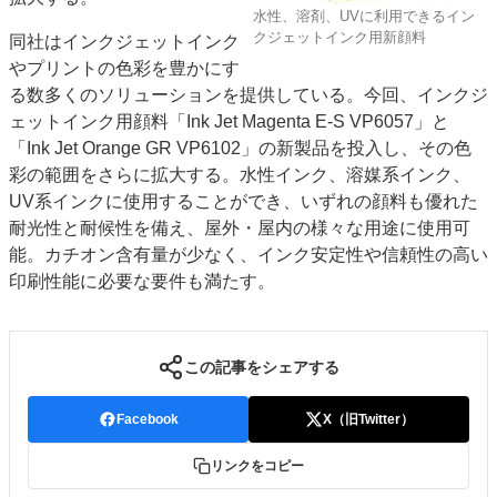
水性、溶剤、UVに利用できるイン
特集・デジタル印刷 アイデアで勝負！ ～多様なビジネス・多彩な商材～
クジェットインク用新顔料
同社はインクジェットインク
JAPAN PACK 2023 特集
中古印刷機・製本機特集
2022 検査・校正特集
やプリントの色彩を豊かにす
特集・デジタル印刷 ～ 新成長軌道を描く
る数多くのソリューションを提供している。今回、インクジ
ェットインク用顔料「Ink Jet Magenta E-S VP6057」と
案内
「Ink Jet Orange GR VP6102」の新製品を投入し、その色
発刊案内
JFPI印刷用語集
印刷機材年鑑
彩の範囲をさらに拡大する。水性インク、溶媒系インク、
UV系インクに使用することができ、いずれの顔料も優れた
運営
耐光性と耐候性を備え、屋外・屋内の様々な用途に使用可
会社案内
購読・購入申し込み
サイトポリシー
能。カチオン含有量が少なく、インク安定性や信頼性の高い
お問い合わせ
印刷性能に必要な要件も満たす。
この記事をシェアする
Facebook
X（旧Twitter）
リンクをコピー