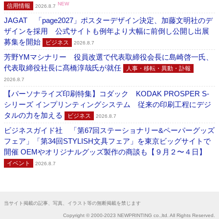
NEW
信用情報
2026.8.7
JAGAT 「page2027」ポスターデザイン決定、加藤文明社のデ
ザインを採用 公式サイトも例年より大幅に前倒し公開し出展
募集を開始
ビジネス
2026.8.7
芳野YMマシナリー 役員改選で代表取締役会長に島崎啓一氏、
代表取締役社長に髙橋淳哉氏が就任
人事・移転・異動・訃報
2026.8.7
【パーソナライズ印刷特集】コダック KODAK PROSPER S-
シリーズ インプリンティングシステム 従来の印刷工程にデジ
タルの力を加える
ビジネス
2026.8.7
ビジネスガイド社 「第67回ステーショナリー&ペーパーグッズ
フェア」「第34回STYLISH文具フェア」を東京ビッグサイトで
開催 OEMやオリジナルグッズ製作の商談も【９月２〜４日】
イベント
2026.8.7
当サイト掲載の記事、写真、イラスト等の無断掲載を禁じます
Copyright © 2000-2023 NEWPRINTING co.,ltd. All Rights Reserved.