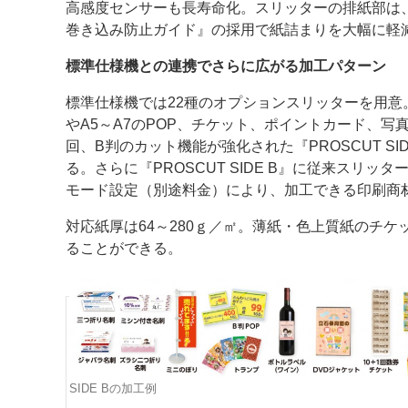
高感度センサーも長寿命化。スリッターの排紙部は
巻き込み防止ガイド』の採用で紙詰まりを大幅に軽
標準仕様機との連携でさらに広がる加工パターン
標準仕様機では22種のオプションスリッターを用意
やA5～A7のPOP、チケット、ポイントカード、写
回、B判のカット機能が強化された『PROSCUT 
る。さらに『PROSCUT SIDE B』に従来ス
モード設定（別途料金）により、加工できる印刷商
対応紙厚は64～280ｇ／㎡。薄紙・色上質紙のチ
ることができる。
SIDE Bの加工例