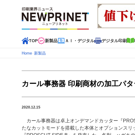
TOP
新製品
ＡＩ・デジタル
デジタル印刷
Home
–
新製品
インデックス
TOP
新着記事
特集記事
動画コンテンツ
カール事務器 印刷商材の加工パターン
カテゴリー一覧
新商品
新製品
ＡＩ・デジタル
デジタル印刷
印刷
2020.12.15
特集記事カテゴリー一覧
カール事務器は卓上オンデマンドカッター『PROSCU
2022 見える化・MIS特集
特集・デジタル印刷 アイデア
たなカットモードを搭載した本体とオプションスリ
特集・デジタル印刷 ～ 新成長軌道を描く