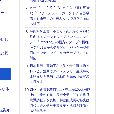
髙橋淳哉氏が就任
【K
ヒサゴ 「FUJIPLA」から貼り直し可能
道の
ォーマ
な「CPリーフ ステッカータイプ 自己吸
える
着」を発売 のり残りなしでガラス面に
の印刷
も対応
ード
CE
理想科学工業 小ロットのパッケージ印
【ペ
刷向けインクジェットプリントエンジ
能にし
ト】
ン 『Integlide』の横方向タイプ２機種
アで
を７月31日から受注開始、パッケージ側
化と収
面のオンデマンドフルカラープリントに
KO
対応
体製
日本製紙 高知工科大学と食品添加物セ
【パ
レンピア活用でアイススラリー生成時の
士フ
氷詰まりを解消 流動性を高め社会実装
パン
を目指す
書を
ツー
作り体
DNP 創業100年以上・売上高100億円以
トも
上の企業が対象「長寿企業に関する経営
意識調査」を実施 持続的成長の秘訣は
富士
時代に合わせた事業変革と挑戦を評価す
地・
出展募
る組織風土
付表