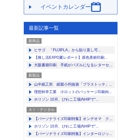
イベントカレンダー
最新記事一覧
新商品
ヒサゴ 「FUJIPLA」から貼り直し可...
【推し活EXPO夏レポート】原色美術印刷...
大阪書籍印刷 手紙がパズルになるレターセ...
新製品
山中紙工所 紙製小判抜袋「プラストッテ」...
理想科学工業 小ロットのパッケージ印刷向...
ホリゾン 10月、びわこ工場内HIPで“...
ＡＩ・デジタル
【パーソナライズ印刷特集】オンデオマ ク...
ホリゾン 10月、びわこ工場内HIPで“...
【パーソナライズ印刷特集】インターロジッ...