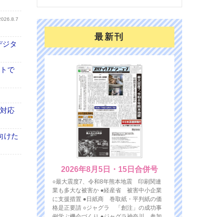
2026.8.7
最新刊
デジタ
イトで
も対応
向けた
2026年8月5日・15日合併号
○最大震度7、令和8年熊本地震 印刷関連
業も多大な被害か ●経産省 被害中小企業
に支援措置 ●日紙商 巻取紙・平判紙の価
格是正要請 ○ジャグラ 「創注」の成功事
例学ぶ機会づくり ●ジャグラ神奈川 参加