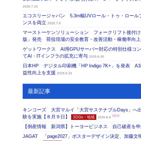
2026.7.10
エコスリージャパン 5.3m幅UVロール・トゥ・ロールプ
ンスを両立
2026.7.9
マーストーケンソリューション フォークリフト後付け
版」発売 荷役現場の安全教育・改善活動・稼働率向
ゲットワークス AI用GPUサーバー対応の特別仕様
てAI・ITインフラの拡充に寄与
2026.6.30
日本HP デジタル印刷機「HP Indigo 7K+」を発
益性向上を支援
2026.6.24
最新記事
キンコーズ 大宮マルイ「大宮サステナブルDays」
験を実施【８月９日】
NEW
SDGs・地域
2026.8.8
【倒産情報 新潟県】トーヨービジネス 自己破産を
JAGAT 「page2027」ポスターデザイン決定、