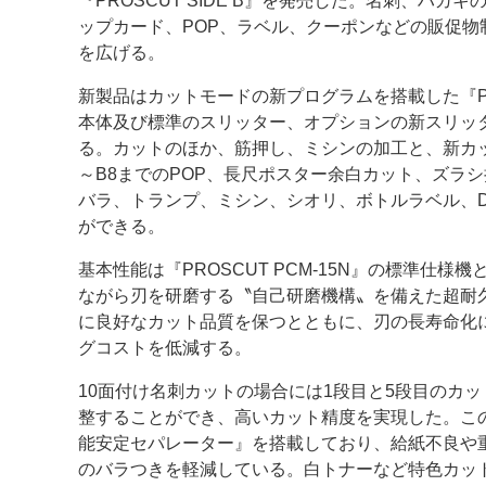
『PROSCUT SIDE B』を発売した。名刺、ハガ
ップカード、POP、ラベル、クーポンなどの販促物
案内
を広げる。
発刊案内
JFPI印刷用語集
印刷機材年鑑
新製品はカットモードの新プログラムを搭載した『PROS
本体及び標準のスリッター、オプションの新スリッタ
運営
る。カットのほか、筋押し、ミシンの加工と、新カッ
～B8までのPOP、長尺ポスター余白カット、ズラ
会社案内
購読・購入申し込み
サイトポリシ
バラ、トランプ、ミシン、シオリ、ボトルラベル、
ができる。
基本性能は『PROSCUT PCM‐15N』の標準仕様
ながら刃を研磨する〝自己研磨機構〟を備えた超耐
に良好なカット品質を保つとともに、刃の長寿命化
グコストを低減する。
10面付け名刺カットの場合には1段目と5段目のカ
整することができ、高いカット精度を実現した。こ
能安定セパレーター』を搭載しており、給紙不良や
のバラつきを軽減している。白トナーなど特色カッ