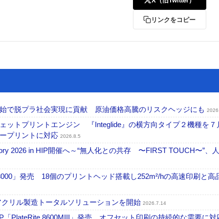
X（旧Twitter）
リンクをコピー
開始で脱プラ社会実現に貢献 原油価格高騰のリスクヘッジにも
2026
トプリントエンジン 『Integlide』の横方向タイプ２機種を７
ラープリントに対応
2026.8.5
ctory 2026 in HIP開催へ～“無人化との共存 〜FIRST TOUCH〜”
18000」発売 18個のプリントヘッド搭載し252m²/hの高速印刷と
アクリル製造トータルソリューションを開始
2026.7.14
PlateRite 8600MIII」発売 オフセット印刷の持続的な需要に対