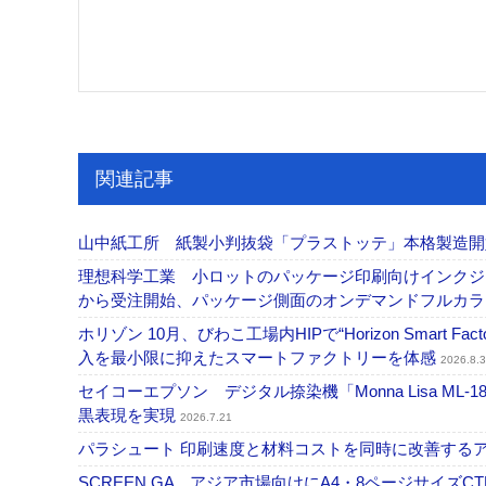
関連記事
山中紙工所 紙製小判抜袋「プラストッテ」本格製造
理想科学工業 小ロットのパッケージ印刷向けインクジェッ
から受注開始、パッケージ側面のオンデマンドフルカ
ホリゾン 10月、びわこ工場内HIPで“Horizon Smart Fa
入を最小限に抑えたスマートファクトリーを体感
2026.8.3
セイコーエプソン デジタル捺染機「Monna Lisa ML-
黒表現を実現
2026.7.21
パラシュート 印刷速度と材料コストを同時に改善する
SCREEN GA アジア市場向けにA4・8ページサイズCTP「