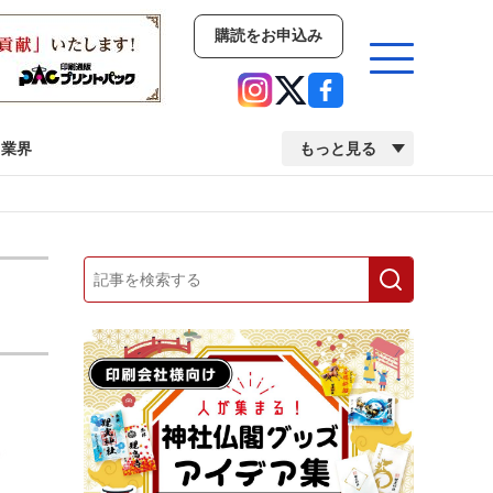
購読をお申込み
業界
もっと見る
新商品
イベント
市場・統計
人事・移転・異動・訃報
業界
市場・統計
人事・移転・異動・訃報
中古印刷機・製本機特集
2022 検査・校正特集