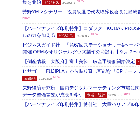
集を開始
NEW
ビジネス
2026.8.7
芳野YMマシナリー 役員改選で代表取締役会長に島崎
NEW
【パーソナライズ印刷特集】コダック KODAK PROS
ルの力を加える
NEW
ビジネス
2026.8.7
ビジネスガイド社 「第67回ステーショナリー&ペーパー
開催 OEMやオリジナルグッズ製作の商談も【９月２〜
【倒産情報 大阪府】富士美術 破産手続き開始決定
ヒサゴ 「FUJIPLA」から貼り直し可能な「CPリー
NEW
新商品
2026.8.6
矢野経済研究所 国内デジタルマーケティング市場に関する
データ整備需要が成長を牽引
NEW
市場・統計
2026.8.6
【パーソナライズ印刷特集】博伸社 大量バリアブル印