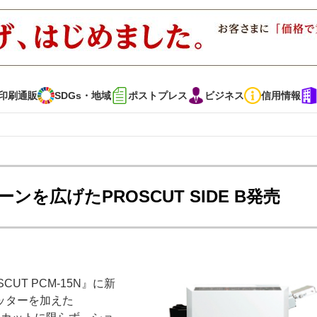
印刷通販
SDGs・地域
ポストプレス
ビジネス
信用情報
インタビュー
コレクション
を広げたPROSCUT SIDE B発売
通販
SDGs・地域
ポストプレス
ビジネス
イベント
信用情報
T PCM‐15N』に新
で勝負！ ～多様なビジネス・多彩な商材～
JAPAN PACK 2023 特集
ッターを加えた