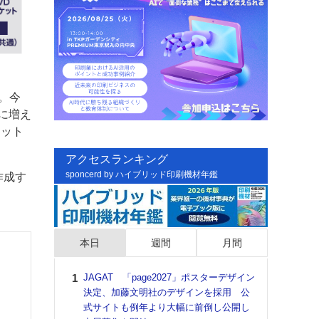
。今
気に増え
カット
アクセスランキング
sponcerd by ハイブリッド印刷機材年鑑
作成す
本日
週間
月間
JAGAT 「page2027」ポスターデザイン
日印
決定、加藤文明社のデザインを採用 公
た個
式サイトも例年より大幅に前倒し公開し
彰」