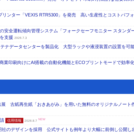
リンター「VEXIS RTR5300」を発売 高い生産性とコストパフ
の安全運転傾向管理システム「フォークセーフモニター スタンダ
上を支援
2026.7.3
コンテナデータセンターを製品化 大型ラックや液浸装置の設置を可
表 A3商業印刷向けにAI搭載の自動化機能とECOプリントモードで効率
へ出展 古紙再生紙「おきあがみ」を用いた無料のオリジナルノート
申請
NEW
信用情報
2026.8.7
加藤文明社のデザインを採用 公式サイトも例年より大幅に前倒し公開し