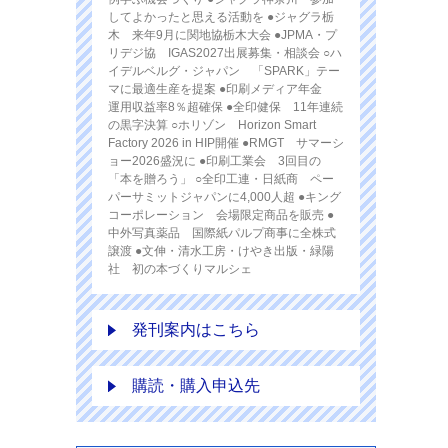
してよかったと思える活動を ●ジャグラ栃
木 来年9月に関地協栃木大会 ●JPMA・プ
リデジ協 IGAS2027出展募集・相談会 ○ハ
イデルベルグ・ジャパン 「SPARK」テー
マに最適生産を提案 ●印刷メディア年金
運用収益率8％超確保 ●全印健保 11年連続
の黒字決算 ○ホリゾン Horizon Smart
Factory 2026 in HIP開催 ●RMGT サマーシ
ョー2026盛況に ●印刷工業会 3回目の
「本を贈ろう」 ○全印工連・日紙商 ペー
パーサミットジャパンに4,000人超 ●キング
コーポレーション 会場限定商品を販売 ●
中外写真薬品 国際紙パルプ商事に全株式
譲渡 ●文伸・清水工房・けやき出版・緑陽
社 初の本づくりマルシェ
発刊案内はこちら
購読・購入申込先