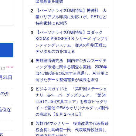
出展募集を開始
る
【パーソナライズ印刷特集】博伸社 大
DNP
量バリアブル印刷に対応ユポ、PETなど
上の
特殊素材にも対応
意識
時代
【パーソナライズ印刷特集】コダック
る組
KODAK PROSPER S-シリーズ インプリ
ンティングシステム 従来の印刷工程に
【パ
デジタルの力を加える
量バ
特殊
矢野経済研究所 国内デジタルマーケテ
ィング市場に関する調査を実施 2026年
ホリゾ
NEW
.8.5
は4,789億円に拡大する見通し、AI活用に
で“Hor
月31日
向けたデータ整備需要が成長を牽引
催へ～
TO
ビジネスガイド社 「第67回ステーショ
スマ
、人の介
ナリー&ペーパーグッズフェア」「第34
回STYLISH文具フェア」を東京ビッグサ
理想
イトで開催 OEMやオリジナルグッズ製作
刷向
高品位な
の商談も【９月２〜４日】
ン 『
を７
芳野YMマシナリー 役員改選で代表取締
面の
役会長に島崎啓一氏、代表取締役社長に
対応
応