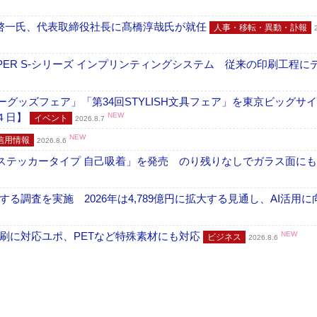
啓一氏、代表取締役社長に髙橋淳哉氏が就任
人事・移転・異動・訃報
PER S-シリーズ インプリンティングシステム 従来の印刷工程に
グッズフェア」「第34回STYLISH文具フェア」を東京ビッグサ
４日】
NEW
イベント
2026.8.7
NEW
信用情報
2026.8.6
フ ステッカータイプ 自己吸着」を発売 のり残りなしでガラス面に
調査を実施 2026年は4,789億円に拡大する見通し、AI活用に
刷に対応ユポ、PETなど特殊素材にも対応
NEW
ビジネス
2026.8.6