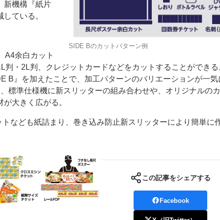
、新機構『紙片
減している。
SIDE Bのカットパターン例
。A4余白カット
真L判・2L判、クレジットカードなどをカットすることができる
SIDE B』を加えたことで、加工パターンのバリエーションが一
リッター、標準仕様機に新スリッターの組み合わせや、オリジナルの
材が大きく広がる。
ケットなども紙詰まり、巻き込み防止新スリッターにより簡単に
この記事をシェアする
Facebook