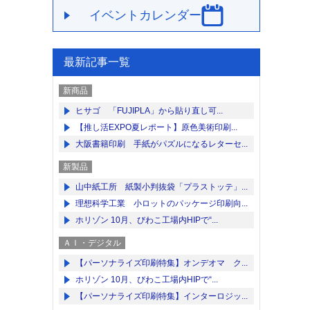
イベントカレンダー
最新記事一覧
新商品
ヒサゴ 「FUJIPLA」から貼り直し可...
【推し活EXPO夏レポート】原色美術印刷...
大阪書籍印刷 手紙がパズルになるレターセ...
新製品
山中紙工所 紙製小判抜袋「プラストッテ」...
理想科学工業 小ロットのパッケージ印刷向...
ホリゾン 10月、びわこ工場内HIPで“...
ＡＩ・デジタル
【パーソナライズ印刷特集】オンデオマ ク...
ホリゾン 10月、びわこ工場内HIPで“...
【パーソナライズ印刷特集】インターロジッ...