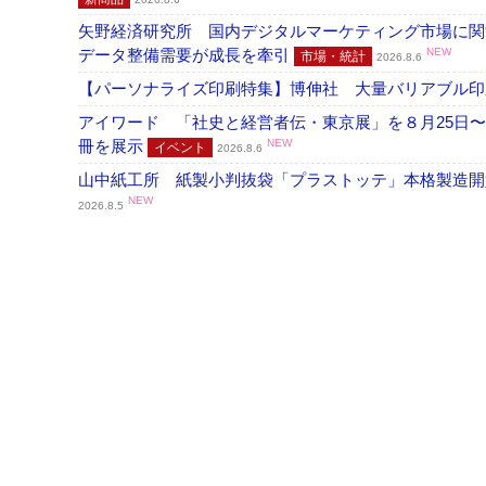
矢野経済研究所 国内デジタルマーケティング市場に関する
データ整備需要が成長を牽引
NEW
市場・統計
2026.8.6
【パーソナライズ印刷特集】博伸社 大量バリアブル印
アイワード 「社史と経営者伝・東京展」を８月25日〜
冊を展示
NEW
イベント
2026.8.6
山中紙工所 紙製小判抜袋「プラストッテ」本格製造
NEW
2026.8.5