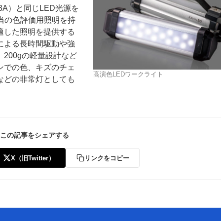
L3A）と同じLED光源を
当の色評価用照明を持
適した照明を提供する
による長時間駆動や強
200gの軽量設計など
ンでの色、キズのチェ
高演色LEDワークライト
などの非常灯としても
ー
お問い合わせ
この記事をシェアする
X（旧Twitter）
リンクをコピー