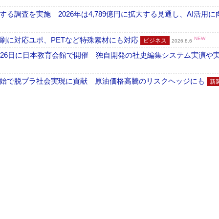
調査を実施 2026年は4,789億円に拡大する見通し、AI活用に
刷に対応ユポ、PETなど特殊素材にも対応
NEW
ビジネス
2026.8.6
26日に日本教育会館で開催 独自開発の社史編集システム実演や実物
開始で脱プラ社会実現に貢献 原油価格高騰のリスクヘッジにも
新