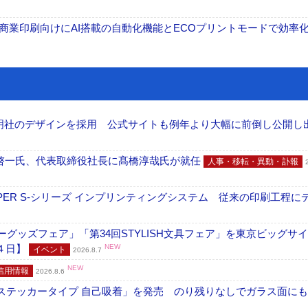
表 A3商業印刷向けにAI搭載の自動化機能とECOプリントモードで効率
加藤文明社のデザインを採用 公式サイトも例年より大幅に前倒し公開し
啓一氏、代表取締役社長に髙橋淳哉氏が就任
人事・移転・異動・訃報
PER S-シリーズ インプリンティングシステム 従来の印刷工程に
グッズフェア」「第34回STYLISH文具フェア」を東京ビッグサ
４日】
NEW
イベント
2026.8.7
NEW
信用情報
2026.8.6
フ ステッカータイプ 自己吸着」を発売 のり残りなしでガラス面に