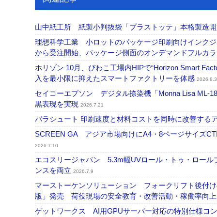
山中紙工所 紙製小判抜袋「プラストッテ」本格製造
理想科学工業 小ロットのパッケージ印刷向けインクジェッ
から受注開始、パッケージ側面のオンデマンドフルカ
ホリゾン 10月、びわこ工場内HIPで“Horizon Smart Fa
入を最小限に抑えたスマートファクトリーを体感
2026.8.3
セイコーエプソン デジタル捺染機「Monna Lisa ML-
黒表現を実現
2026.7.21
パラシュート 印刷速度と材料コストを同時に改善する
SCREEN GA アジア市場向けにA4・8ページサイズCTP「
2026.7.10
エコスリージャパン 5.3m幅UVロール・トゥ・ロールプ
ンスを両立
2026.7.9
マーストーケンソリューション フォークリフト後付け
版」発売 荷役現場の安全教育・改善活動・稼働率向
ゲットワークス AI用GPUサーバー対応の特別仕様