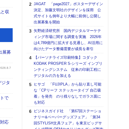
る
JAGAT 「page2027」ポスターデザイン
決定、加藤文明社のデザインを採用 公
DNP
化と収
式サイトも例年より大幅に前倒し公開し
上の
出展募集を開始
意識
時代
矢野経済研究所 国内デジタルマーケテ
る組
ィング市場に関する調査を実施 2026年
は4,789億円に拡大する見通し、AI活用に
【パ
向けたデータ整備需要が成長を牽引
量バ
出展募
特殊
【パーソナライズ印刷特集】コダック
KODAK PROSPER S-シリーズ インプリ
ホリゾ
2026.8.7
ンティングシステム 従来の印刷工程に
で“Hor
デジタルの力を加える
催へ～
TO
デジタ
ヒサゴ 「FUJIPLA」から貼り直し可能
スマ
な「CPリーフ ステッカータイプ 自己吸
着」を発売 のり残りなしでガラス面に
理想
イトで
も対応
刷向
ン 『
ビジネスガイド社 「第67回ステーショ
を７
ナリー&ペーパーグッズフェア」「第34
面の
も対応
回STYLISH文具フェア」を東京ビッグサ
対応