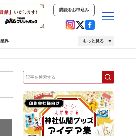
購読をお申込み
業界
もっと見る
新商品
イベント
市場・統計
人事・移転・異動・訃報
業界
市場・統計
人事・移転・異動・訃報
中古印刷機・製本機特集
2022 検査・校正特集