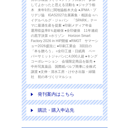
してよかったと思える活動を ●ジャグラ栃
木 来年9月に関地協栃木大会 ●JPMA・プ
リデジ協 IGAS2027出展募集・相談会 ○ハ
イデルベルグ・ジャパン 「SPARK」テー
マに最適生産を提案 ●印刷メディア年金
運用収益率8％超確保 ●全印健保 11年連続
の黒字決算 ○ホリゾン Horizon Smart
Factory 2026 in HIP開催 ●RMGT サマーシ
ョー2026盛況に ●印刷工業会 3回目の
「本を贈ろう」 ○全印工連・日紙商 ペー
パーサミットジャパンに4,000人超 ●キング
コーポレーション 会場限定商品を販売 ●
中外写真薬品 国際紙パルプ商事に全株式
譲渡 ●文伸・清水工房・けやき出版・緑陽
社 初の本づくりマルシェ
発刊案内はこちら
購読・購入申込先