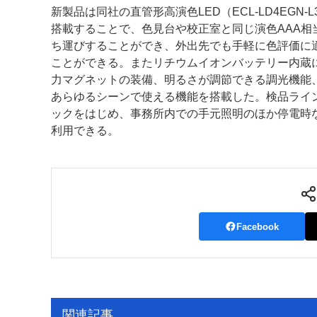
新製品は同社の直管形高演色LED（ECL-LD4EGN-
案内
搭載することで、色見台や校正室と同じ演色AAA相
ち運びすることができ、外出先でも手軽に色評価に
発刊案内
JFPI印刷用語集
印刷機材年鑑
ことができる。またリチウムイオンバッテリー内蔵
力マグネットの装備、明るさが調節できる調光機能、
運営
あらゆるシーンで使える機能を搭載した。検品ライ
ックをはじめ、事務所内での手元照明のほか停電時
会社案内
購読・購入申し込み
サイトポリシ
利用できる。
Facebook
関連記事