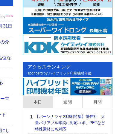
NEW
.8.5
月31日
、人の介
高品位な
アクセスランキング
sponcerd by ハイブリッド印刷機材年鑑
応
ォーマ
本日
週間
月間
ード
【パーソナライズ印刷特集】博伸社 大
日印
量バリアブル印刷に対応ユポ、PETなど
た個
特殊素材にも対応
彰」
能にし