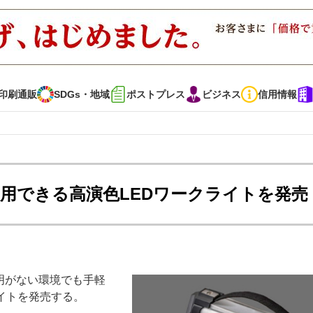
印刷通販
SDGs・地域
ポストプレス
ビジネス
信用情報
インタビュー
コレクション
用できる高演色LEDワークライトを発売
通販
SDGs・地域
ポストプレス
ビジネス
イベント
信用情報
照明がない環境でも手軽
で勝負！ ～多様なビジネス・多彩な商材～
JAPAN PACK 2023 特集
ライトを発売する。