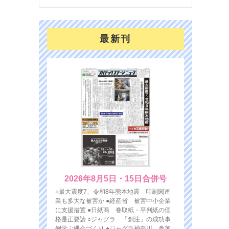
最新刊
2026年8月5日・15日合併号
○最大震度7、令和8年熊本地震 印刷関連
業も多大な被害か ●経産省 被害中小企業
に支援措置 ●日紙商 巻取紙・平判紙の価
格是正要請 ○ジャグラ 「創注」の成功事
例学ぶ機会づくり ●ジャグラ神奈川 参加