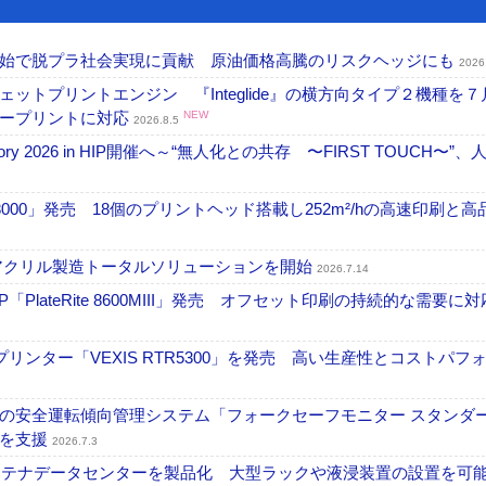
開始で脱プラ社会実現に貢献 原油価格高騰のリスクヘッジにも
2026
トプリントエンジン 『Integlide』の横方向タイプ２機種を７
ラープリントに対応
NEW
2026.8.5
ctory 2026 in HIP開催へ～“無人化との共存 〜FIRST TOUCH〜”
18000」発売 18個のプリントヘッド搭載し252m²/hの高速印刷と
アクリル製造トータルソリューションを開始
2026.7.14
PlateRite 8600MIII」発売 オフセット印刷の持続的な需要に対
リンター「VEXIS RTR5300」を発売 高い生産性とコストパフ
の安全運転傾向管理システム「フォークセーフモニター スタンダ
上を支援
2026.7.3
コンテナデータセンターを製品化 大型ラックや液浸装置の設置を可