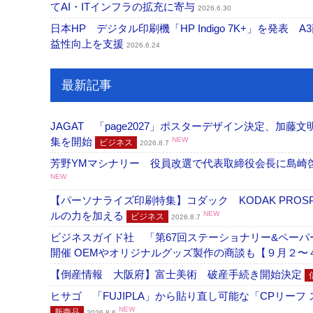
てAI・ITインフラの拡充に寄与
2026.6.30
日本HP デジタル印刷機「HP Indigo 7K+」を発
益性向上を支援
2026.6.24
最新記事
JAGAT 「page2027」ポスターデザイン決定、
集を開始
NEW
ビジネス
2026.8.7
芳野YMマシナリー 役員改選で代表取締役会長に島崎
NEW
【パーソナライズ印刷特集】コダック KODAK PROS
ルの力を加える
NEW
ビジネス
2026.8.7
ビジネスガイド社 「第67回ステーショナリー&ペーパー
開催 OEMやオリジナルグッズ製作の商談も【９月２〜
【倒産情報 大阪府】富士美術 破産手続き開始決定
ヒサゴ 「FUJIPLA」から貼り直し可能な「CPリー
NEW
新商品
2026.8.6