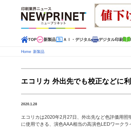
TOP
新製品
ＡＩ・デジタル
デジタル印刷
Home
–
新製品
インデックス
TOP
新着記事
特集記事
動画コンテンツ
エコリカ 外出先でも校正などに利
カテゴリー一覧
新商品
新製品
ＡＩ・デジタル
デジタル印刷
印刷
2020.1.28
特集記事カテゴリー一覧
エコリカは2020年2月27日、外出先など色評価用
2022 見える化・MIS特集
特集・デジタル印刷 アイデア
に使用できる、演色AAA相当の高演色LEDワーク
特集・デジタル印刷 ～ 新成長軌道を描く