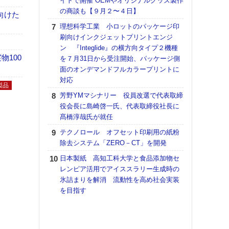
イトで開催 OEMやオリジナルグッズ製作
の商談も【９月２〜４日】
【K
向けた
道の
理想科学工業 小ロットのパッケージ印
える
刷向けインクジェットプリントエンジ
の印刷
ン 『Integlide』の横方向タイプ２機種
CE
100
を７月31日から受注開始、パッケージ側
面のオンデマンドフルカラープリントに
【ペ
対応
ト】
製品
アで
芳野YMマシナリー 役員改選で代表取締
役会長に島崎啓一氏、代表取締役社長に
KO
髙橋淳哉氏が就任
体製
テクノロール オフセット印刷用の紙粉
【パ
除去システム「ZERO－CT」を開発
士フ
パン
日本製紙 高知工科大学と食品添加物セ
書を
レンピア活用でアイススラリー生成時の
ツー
氷詰まりを解消 流動性を高め社会実装
トも
を目指す
富士
地・
付表