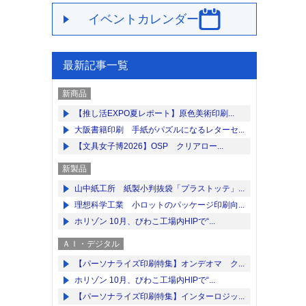
イベントカレンダー
最新記事一覧
新商品
【推し活EXPO夏レポート】原色美術印刷...
大阪書籍印刷 手紙がパズルになるレターセ...
【文具女子博2026】OSP クリアロー...
新製品
山中紙工所 紙製小判抜袋「プラストッテ」...
理想科学工業 小ロットのパッケージ印刷向...
ホリゾン 10月、びわこ工場内HIPで“...
ＡＩ・デジタル
【パーソナライズ印刷特集】オンデオマ ク...
ホリゾン 10月、びわこ工場内HIPで“...
【パーソナライズ印刷特集】インターロジッ...