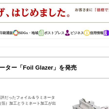
印刷通販
SDGs・地域
ポストプレス
ビジネス
信用情報
インタビュー
コレクション
「Foil Glazer」を発売
通販
SDGs・地域
ポストプレス
ビジネス
イベント
信用情報
て好評だったフォイル＆ラミネータ
で勝負！ ～多様なビジネス・多彩な商材～
JAPAN PACK 2023 特集
イル（箔）加工とラミネート加工が出