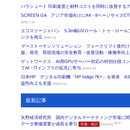
パラシュート 印刷速度と材料コストを同時に改善する
SCREEN GA アジア市場向けにA4・8ページサイズCTP「
2026.7.10
エコスリージャパン 5.3m幅UVロール・トゥ・ロールプ
ンスを両立
2026.7.9
マーストーケンソリューション フォークリフト後付け
版」発売 荷役現場の安全教育・改善活動・稼働率向
ゲットワークス AI用GPUサーバー対応の特別仕様
てAI・ITインフラの拡充に寄与
2026.6.30
日本HP デジタル印刷機「HP Indigo 7K+」を発
益性向上を支援
2026.6.24
最新記事
矢野経済研究所 国内デジタルマーケティング市場に関する
データ整備需要が成長を牽引
NEW
市場・統計
2026.8.6