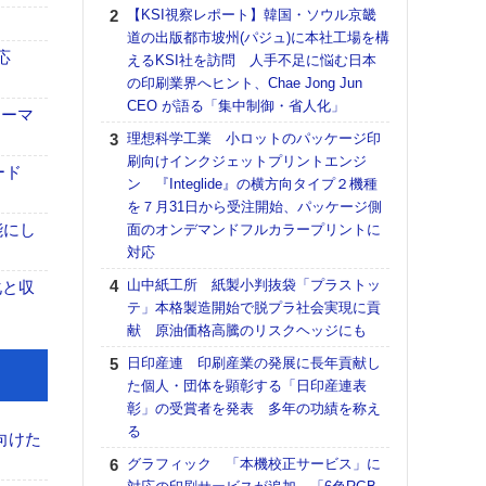
る
【KSI視察レポート】韓国・ソウル京畿
道の出版都市坡州(パジュ)に本社工場を構
DNP
応
えるKSI社を訪問 人手不足に悩む日本
上の
の印刷業界へヒント、Chae Jong Jun
意識
CEO が語る「集中制御・省人化」
時代
ォーマ
る組
理想科学工業 小ロットのパッケージ印
刷向けインクジェットプリントエンジ
KO
ード
ン 『Integlide』の横方向タイプ２機種
体製
を７月31日から受注開始、パッケージ側
【パ
能にし
面のオンデマンドフルカラープリントに
ルタ
対応
「Va
山中紙工所 紙製小判抜袋「プラストッ
リュー
化と収
テ」本格製造開始で脱プラ社会実現に貢
ライ
献 原油価格高騰のリスクヘッジにも
DM
日印産連 印刷産業の発展に長年貢献し
ホリゾ
た個人・団体を顕彰する「日印産連表
で“Hor
彰」の受賞者を発表 多年の功績を称え
催へ～
る
TO
向けた
スマ
グラフィック 「本機校正サービス」に