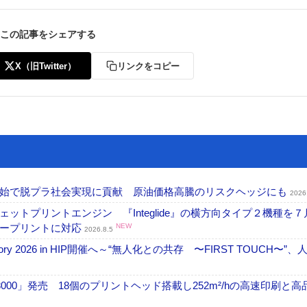
この記事をシェアする
X（旧Twitter）
リンクをコピー
開始で脱プラ社会実現に貢献 原油価格高騰のリスクヘッジにも
2026
トプリントエンジン 『Integlide』の横方向タイプ２機種を７
ラープリントに対応
NEW
2026.8.5
ctory 2026 in HIP開催へ～“無人化との共存 〜FIRST TOUCH〜”
18000」発売 18個のプリントヘッド搭載し252m²/hの高速印刷と