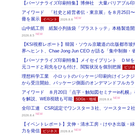
【パーソナライズ印刷特集】博伸社 大量バリアブル印
アイワード 「社史と経営者伝・東京展」を８月25日〜
冊を展示
NEW
イベント
2026.8.6
山中紙工所 紙製小判抜袋「プラストッテ」本格製造
NEW
2026.8.5
【KSI視察レポート】韓国・ソウル京畿道の出版都市坡
界へヒント、Chae Jong Jun CEO が語る「集中制御
【パーソナライズ印刷特集】メイセイプリント ＤＭを
元コードと宛先をひも付け、閲覧状況を個別把握
ビジネ
理想科学工業 小ロットのパッケージ印刷向けインクジェッ
から受注開始、パッケージ側面のオンデマンドフルカ
アイワード ８月20日「点字・触知図セミナーin札幌
を解説、WEB視聴も可能
NEW
SDGs・地域
2026.8.4
全印工連 CSR認定でワンスター３社、ツースター２
NEW
2026.8.4
【イベントレポート】文伸・清水工房・けやき出版・緑
力を発信
NEW
ビジネス
2026.8.4