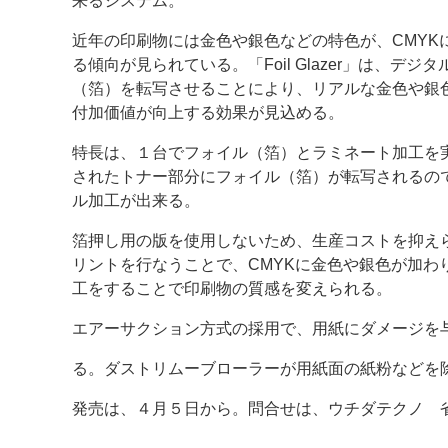
来るシステム。
案内
近年の印刷物には金色や銀色などの特色が、CMYK
る傾向が見られている。「Foil Glazer」は、デ
発刊案内
JFPI印刷用語集
印刷機材年鑑
（箔）を転写させることにより、リアルな金色や銀
付加価値が向上する効果が見込める。
運営
特長は、１台でフォイル（箔）とラミネート加工を
会社案内
購読・購入申し込み
サイトポリシ
されたトナー部分にフォイル（箔）が転写されるの
ル加工が出来る。
箔押し用の版を使用しないため、生産コストを抑え
リントを行なうことで、CMYKに金色や銀色が加
工をすることで印刷物の質感を変えられる。
エアーサクション方式の採用で、用紙にダメージを
る。ダストリムーブローラーが用紙面の紙粉などを
発売は、４月５日から。問合せは、ウチダテクノ 省力化機械