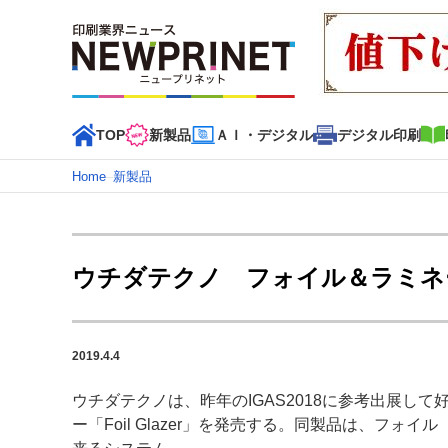
TOP
新製品
ＡＩ・デジタル
デジタル印刷
Home
–
新製品
インデックス
TOP
新着記事
特集記事
動画コンテンツ
ウチダテクノ フォイル＆ラミネーター
カテゴリー一覧
新商品
新製品
ＡＩ・デジタル
デジタル印刷
印刷
2019.4.4
特集記事カテゴリー一覧
ウチダテクノは、昨年のIGAS2018に参考出展し
2022 見える化・MIS特集
特集・デジタル印刷 アイデア
ー「Foil Glazer」を発売する。同製品は、フォ
特集・デジタル印刷 ～ 新成長軌道を描く