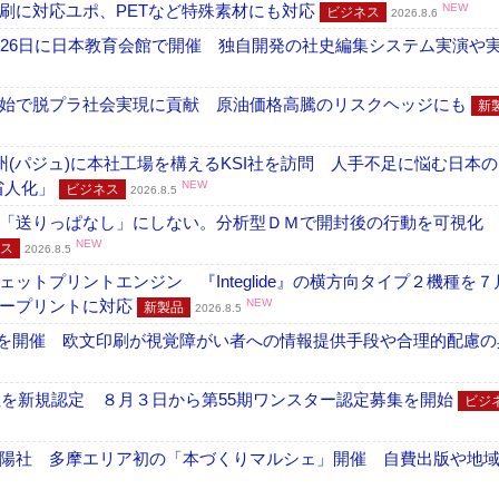
刷に対応ユポ、PETなど特殊素材にも対応
NEW
ビジネス
2026.8.6
26日に日本教育会館で開催 独自開発の社史編集システム実演や実物
開始で脱プラ社会実現に貢献 原油価格高騰のリスクヘッジにも
新
州(パジュ)に本社工場を構えるKSI社を訪問 人手不足に悩む日本
・省人化」
NEW
ビジネス
2026.8.5
「送りっぱなし」にしない。分析型ＤＭで開封後の行動を可視化
NEW
ス
2026.8.5
トプリントエンジン 『Integlide』の横方向タイプ２機種を７
ラープリントに対応
NEW
新製品
2026.8.5
」を開催 欧文印刷が視覚障がい者への情報提供手段や合理的配慮の
社を新規認定 ８月３日から第55期ワンスター認定募集を開始
ビジ
陽社 多摩エリア初の「本づくりマルシェ」開催 自費出版や地