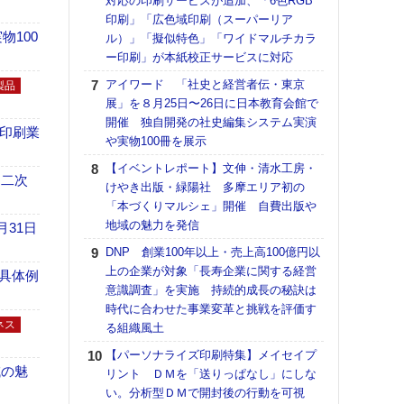
対応の印刷サービスが追加、「6色RGB
【ペ
印刷」「広色域印刷（スーパーリア
ト】
100
ル）」「擬似特色」「ワイドマルチカラ
アで
ー印刷」が本紙校正サービスに対応
ラク
アイワード 「社史と経営者伝・東京
戦略
製品
展」を８月25日〜26日に日本教育会館で
最適
開催 独自開発の社史編集システム実演
の課
の印刷業
や実物100冊を展示
金融
ルホ
【イベントレポート】文伸・清水工房・
 二次
けやき出版・緑陽社 多摩エリア初の
【パ
「本づくりマルシェ」開催 自費出版や
量バ
地域の魅力を発信
特殊
月31日
DNP 創業100年以上・売上高100億円以
【K
上の企業が対象「長寿企業に関する経営
道の
具体例
意識調査」を実施 持続的成長の秘訣は
える
時代に合わせた事業変革と挑戦を評価す
の印刷
ネス
る組織風土
CE
【パーソナライズ印刷特集】メイセイプ
【イ
域の魅
リント ＤＭを「送りっぱなし」にしな
会長
い。分析型ＤＭで開封後の行動を可視
ンカ