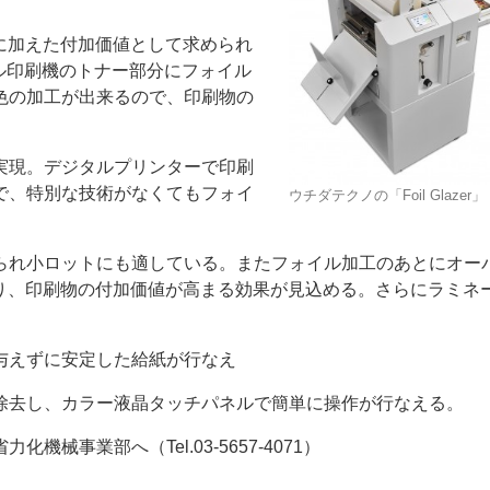
に加えた付加価値として求められ
ジタル印刷機のトナー部分にフォイル
色の加工が出来るので、印刷物の
実現。デジタルプリンターで印刷
ー
お問い合わせ
で、特別な技術がなくてもフォイ
ウチダテクノの「Foil Glazer」
られ小ロットにも適している。またフォイル加工のあとにオー
わり、印刷物の付加価値が高まる効果が見込める。さらにラミネ
与えずに安定した給紙が行なえ
除去し、カラー液晶タッチパネルで簡単に操作が行なえる。
事業部へ（Tel.03-5657-4071）