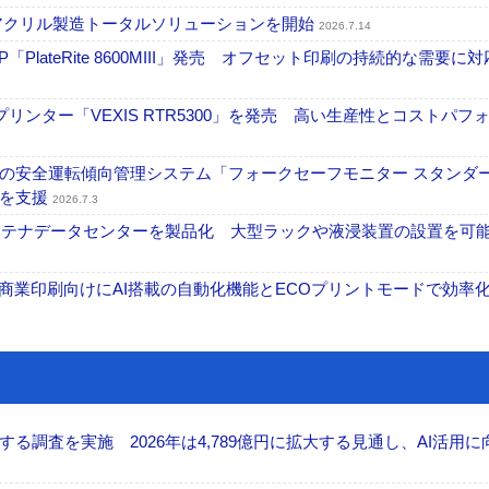
アクリル製造トータルソリューションを開始
2026.7.14
PlateRite 8600MIII」発売 オフセット印刷の持続的な需要に対
リンター「VEXIS RTR5300」を発売 高い生産性とコストパフ
の安全運転傾向管理システム「フォークセーフモニター スタンダ
上を支援
2026.7.3
コンテナデータセンターを製品化 大型ラックや液浸装置の設置を可
表 A3商業印刷向けにAI搭載の自動化機能とECOプリントモードで効率
調査を実施 2026年は4,789億円に拡大する見通し、AI活用に