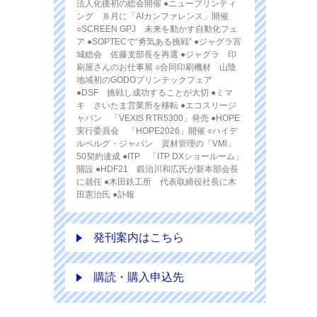
法人化後初の総会開催 ●ニュープリンティ
ング ８月に「AIカンファレンス」開催
○SCREEN GPJ 未来を動かす自動化フェ
ア ●SOPTECで“勇気ある挑戦” ●ジャグラ宮
城総会 佐藤支部長を再選 ●ジャグラ 印
刷屋さんのお仕事展 ○合同印刷機材 山陰
地域初のGODOプリンテックフェア
●DSF 挑戦し成功することが大切 ●ミマ
キ さいたま営業所を移転 ●エコスリージ
ャパン 「VEXIS RTR5300」発売 ●HOPE
実行委員会 「HOPE2026」開催 ○ハイデ
ルベルグ・ジャパン 資材管理の「VMI」
50契約達成 ●ITP 「ITP DXショールーム」
開設 ●HDF21 鍛治川和広氏が新本部会長
に就任 ●木田鉄工所 代表取締役社長に木
田憲治氏 ●訃報
発刊案内はこちら
購読・購入申込先