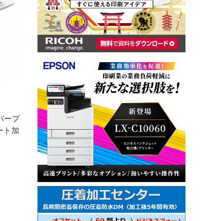
バープ
ート加