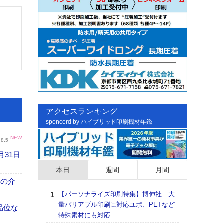
アクセスランキング
sponcerd by ハイブリッド印刷機材年鑑
NEW
.8.5
月31日
本日
週間
月間
、人の介
【パーソナライズ印刷特集】博伸社 大
日印
量バリアブル印刷に対応ユポ、PETなど
た個
高品位な
特殊素材にも対応
彰」