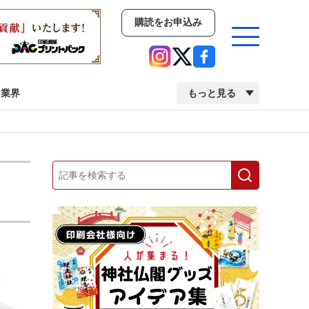
購読をお申込み
業界
もっと見る
新商品
イベント
市場・統計
人事・移転・異動・訃報
業界
市場・統計
人事・移転・異動・訃報
中古印刷機・製本機特集
2022 検査・校正特集