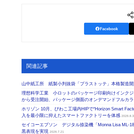
Facebook
関連記事
山中紙工所 紙製小判抜袋「プラストッテ」本格製造
理想科学工業 小ロットのパッケージ印刷向けインクジェッ
から受注開始、パッケージ側面のオンデマンドフルカ
ホリゾン 10月、びわこ工場内HIPで“Horizon Smart Fa
入を最小限に抑えたスマートファクトリーを体感
2026.8.3
セイコーエプソン デジタル捺染機「Monna Lisa ML-
黒表現を実現
2026.7.21