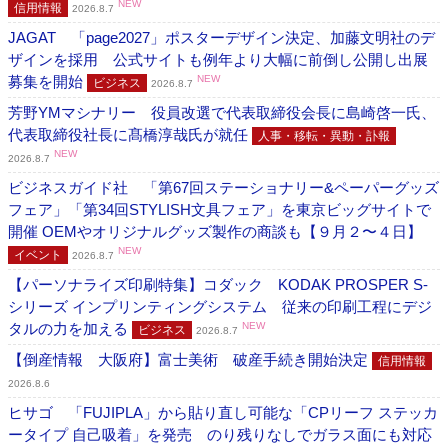
NEW
信用情報
2026.8.7
JAGAT 「page2027」ポスターデザイン決定、加藤文明社のデ
ザインを採用 公式サイトも例年より大幅に前倒し公開し出展
募集を開始
NEW
ビジネス
2026.8.7
芳野YMマシナリー 役員改選で代表取締役会長に島崎啓一氏、
代表取締役社長に髙橋淳哉氏が就任
人事・移転・異動・訃報
NEW
2026.8.7
ビジネスガイド社 「第67回ステーショナリー&ペーパーグッズ
フェア」「第34回STYLISH文具フェア」を東京ビッグサイトで
開催 OEMやオリジナルグッズ製作の商談も【９月２〜４日】
NEW
イベント
2026.8.7
【パーソナライズ印刷特集】コダック KODAK PROSPER S-
シリーズ インプリンティングシステム 従来の印刷工程にデジ
タルの力を加える
NEW
ビジネス
2026.8.7
【倒産情報 大阪府】富士美術 破産手続き開始決定
信用情報
2026.8.6
ヒサゴ 「FUJIPLA」から貼り直し可能な「CPリーフ ステッカ
ータイプ 自己吸着」を発売 のり残りなしでガラス面にも対応