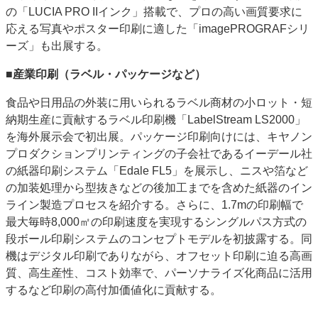
の「LUCIA PRO IIインク」搭載で、プロの高い画質要求に
応える写真やポスター印刷に適した「imagePROGRAFシリ
ーズ」も出展する。
■産業印刷（ラベル・パッケージなど）
食品や日用品の外装に用いられるラベル商材の小ロット・短
納期生産に貢献するラベル印刷機「LabelStream LS2000」
を海外展示会で初出展。パッケージ印刷向けには、キヤノン
プロダクションプリンティングの子会社であるイーデール社
の紙器印刷システム「Edale FL5」を展示し、ニスや箔など
の加装処理から型抜きなどの後加工までを含めた紙器のイン
ライン製造プロセスを紹介する。さらに、1.7mの印刷幅で
最大毎時8,000㎡の印刷速度を実現するシングルパス方式の
段ボール印刷システムのコンセプトモデルを初披露する。同
機はデジタル印刷でありながら、オフセット印刷に迫る高画
質、高生産性、コスト効率で、パーソナライズ化商品に活用
するなど印刷の高付加価値化に貢献する。