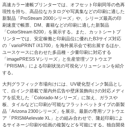
高速カラー連帳プリンターでは、オフセット印刷同等の色再
現性を持ち、高品位なカタログや写真集などの印刷に適した
新製品「ProStream 2000シリーズ」や、シリーズ最高の印
刷速度で帳票、DM、書籍などの印刷に適した新製品
「ColorStream 8200」を展示する。また、カットシートプ
リンターでは、安定稼働と印刷品位に優れたB3サイズ対応
の「varioPRINT iX1700」を海外展示会で初出展するほか、
ユースケースに合わせた多品種・少量印刷に対応する
「imagePRESS Vシリーズ」と生産管理ソフトウエア
「PRISMA」による印刷状況の可視化ソリューションを紹介
する。
大判グラフィック市場向けには、UV硬化型インク製品とし
て、白インク搭載で屋内外広告や壁床装飾向けの対応メディ
アを拡充した「Colorado-Ｍシリーズ」に加え、ガラスや
板、タイルなどに印刷が可能なフラットベットタイプの新製
品「Arizona 2300シリーズ」を展示。最新の専用ソフトウエ
ア「PRISMAelevate XL」との組み合わせで、隆起印刷によ
るサイネージ印刷や絵画の複製などを可能にする。独自開発