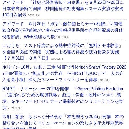
アイワード 「社史と経営者伝・東京展」を８月25日〜26日に
日本教育会館で開催 独自開発の社史編集システム実演や実物
100冊を展示
2026.8.6
アイワード ８月20日「点字・触知図セミナーin札幌」を開催
欧文印刷が視覚障がい者への情報提供手段や合理的配慮の具体
例を解説、WEB視聴も可能
2026.8.4
いけうち ミスト冷房による熱中症対策の「無料デモ体験会」
を全国５拠点で開催 実機による霧の体感や技術相談を実施
【７月31日・８月７日】
2026.8.3
ホリゾン 10月、びわこ工場内HIPで“Horizon Smart Factory 2026
in HIP開催へ～“無人化との共存 〜FIRST TOUCH〜”、人の介
入を最小限に抑えたスマートファクトリーを体感
2026.8.3
RMGT サマーショー 2026を開催 「Green Printing Evolution
―“選ばれる”ための環境戦略」 経営・労働・地球の3つの「環
境」をキーワードにセミナーと最新技術のソリューションを実
演
2026.7.30
印刷工業会 らぶっく分科会が「本を贈ろう2026」開催 本の
贈り合いを通じてコミュニケーションの楽しさを伝え印刷業界