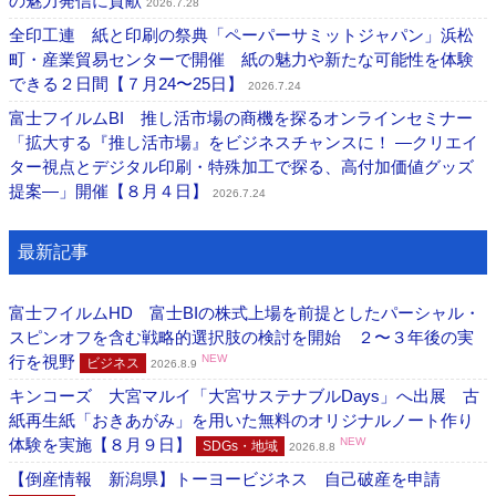
の魅力発信に貢献
2026.7.28
全印工連 紙と印刷の祭典「ペーパーサミットジャパン」浜松
町・産業貿易センターで開催 紙の魅力や新たな可能性を体験
できる２日間【７月24〜25日】
2026.7.24
富士フイルムBI 推し活市場の商機を探るオンラインセミナー
「拡大する『推し活市場』をビジネスチャンスに！ ―クリエイ
ター視点とデジタル印刷・特殊加工で探る、高付加価値グッズ
提案―」開催【８月４日】
2026.7.24
最新記事
富士フイルムHD 富士BIの株式上場を前提としたパーシャル・
スピンオフを含む戦略的選択肢の検討を開始 ２〜３年後の実
行を視野
NEW
ビジネス
2026.8.9
キンコーズ 大宮マルイ「大宮サステナブルDays」へ出展 古
紙再生紙「おきあがみ」を用いた無料のオリジナルノート作り
体験を実施【８月９日】
NEW
SDGs・地域
2026.8.8
【倒産情報 新潟県】トーヨービジネス 自己破産を申請