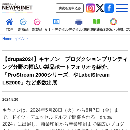
購読をお申込み
TOP
新商品
新製品
ＡＩ・デジタル
デジタル印刷
印刷通販
SDGs・地域
ポ
Home
–
イベント
インデックス
【drupa2024】キヤノン プロダクションプリンティ
TOP
新着記事
特集記事
動画コンテンツ
ング分野の幅広い製品ポートフォリオを紹介、
インタビュー
コレクション
「ProStream 2000シリーズ」やLabelStream
カテゴリー一覧
LS2000」など多数出展
新商品
新製品
ＡＩ・デジタル
デジタル印刷
印刷通販
SDGs・地域
ポストプレス
ビジネス
イベント
信用情報
業界
2024.5.20
市場・統計
人事・移転・異動・訃報
キヤノンは、2024年5月28日（火）から6月7日（金）ま
で、ドイツ・デュッセルドルフで開催される「drupa
特集記事カテゴリー一覧
2024」に出展し、商業印刷から産業印刷まで幅広いプロダ
2022 見える化・MIS特集