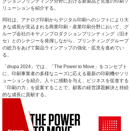
クションプリンティング分野における新製品と先進の印刷ソ
特集・デジタル印刷 アイデアで勝負！ ～多様なビジネス・多彩な商材～
リューションを紹介する。
JAPAN PACK 2023 特集
中古印刷機・製本機特集
2022 検査・校正特集
同社は、アナログ印刷からデジタル印刷へのシフトにより大
特集・デジタル印刷 ～ 新成長軌道を描く
きな成長が見込まれる商業印刷・産業印刷分野において、グ
ループ会社のキヤノンプロダクションプリンティング（旧オ
案内
セ）とのシナジーを発揮しながら、プリンティンググループ
発刊案内
JFPI印刷用語集
印刷機材年鑑
の総力をあげて製品ラインアップの強化・拡充を進めてい
る。
運営
会社案内
購読・購入申し込み
サイトポリシー
「drupa 2024」では、「The Power to Move」をコンセプト
お問い合わせ
に、印刷事業者の多様なニーズに応える最新の印刷機やソリ
ューションを紹介。人々に感動を与え、ビジネスを促進する
「印刷の力」を提案することで、顧客の経営課題解決と持続
的な成長に貢献する。