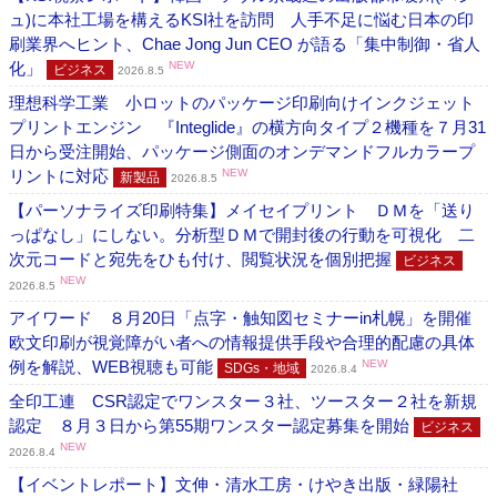
ュ)に本社工場を構えるKSI社を訪問 人手不足に悩む日本の印
刷業界へヒント、Chae Jong Jun CEO が語る「集中制御・省人
化」
NEW
ビジネス
2026.8.5
理想科学工業 小ロットのパッケージ印刷向けインクジェット
プリントエンジン 『Integlide』の横方向タイプ２機種を７月31
日から受注開始、パッケージ側面のオンデマンドフルカラープ
リントに対応
NEW
新製品
2026.8.5
【パーソナライズ印刷特集】メイセイプリント ＤＭを「送り
っぱなし」にしない。分析型ＤＭで開封後の行動を可視化 二
次元コードと宛先をひも付け、閲覧状況を個別把握
ビジネス
NEW
2026.8.5
アイワード ８月20日「点字・触知図セミナーin札幌」を開催
欧文印刷が視覚障がい者への情報提供手段や合理的配慮の具体
例を解説、WEB視聴も可能
NEW
SDGs・地域
2026.8.4
全印工連 CSR認定でワンスター３社、ツースター２社を新規
認定 ８月３日から第55期ワンスター認定募集を開始
ビジネス
NEW
2026.8.4
【イベントレポート】文伸・清水工房・けやき出版・緑陽社