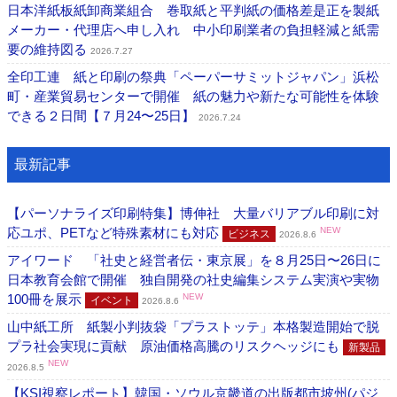
日本洋紙板紙卸商業組合 巻取紙と平判紙の価格差是正を製紙
メーカー・代理店へ申し入れ 中小印刷業者の負担軽減と紙需
要の維持図る
2026.7.27
全印工連 紙と印刷の祭典「ペーパーサミットジャパン」浜松
町・産業貿易センターで開催 紙の魅力や新たな可能性を体験
できる２日間【７月24〜25日】
2026.7.24
最新記事
【パーソナライズ印刷特集】博伸社 大量バリアブル印刷に対
応ユポ、PETなど特殊素材にも対応
NEW
ビジネス
2026.8.6
アイワード 「社史と経営者伝・東京展」を８月25日〜26日に
日本教育会館で開催 独自開発の社史編集システム実演や実物
100冊を展示
NEW
イベント
2026.8.6
山中紙工所 紙製小判抜袋「プラストッテ」本格製造開始で脱
プラ社会実現に貢献 原油価格高騰のリスクヘッジにも
新製品
NEW
2026.8.5
【KSI視察レポート】韓国・ソウル京畿道の出版都市坡州(パジ