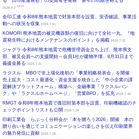
る「日印産連表彰」の受賞者を発表 多年の功績を称える
NEW
2026.8.3
全印工連 令和8年熊本地震で対策本部を設置、安否確認、事業活
動への状況を収集
2026.7.31
KOMORI 熊本地震の被災機器類の復旧に向けて全社一丸、『地
震発生時におけるメンテナンスのポイント』を掲載
2026.7.31
ジャグラ 令和8年熊本地震で危機管理員会立ち上げ、熊本県支
部、被災会員への支援開始～会員1社が建物半壊、8月31日まで
義援金募る
2026.7.31
ラクスル MBOで非上場化後初の「事業戦略発表会」を開催
売上拡大・コスト最適化・資金支援を統合した「中小企業の課
題解決プラットフォーム」構築へ、金融事業「ラクスルバン
ク」や「ラクスルホームページ」「営業BPO」を拡充
2026.7.30
RMGT 令和8年熊本地震で復旧対策本部を設置、印刷機確認のチ
ェックポイントリストも公開
2026.7.29
印刷工業会 らぶっく分科会が「本を贈ろう2026」開催 本の
贈り合いを通じてコミュニケーションの楽しさを伝え印刷業界
の魅力発信に貢献
2026.7.28