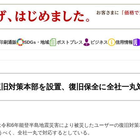
印刷通販
SDGs・地域
ポストプレス
ビジネス
信用情報
インタビュー
コレクション
 復旧対策本部を設置、復旧保全に全社一丸
通販
SDGs・地域
ポストプレス
ビジネス
イベント
信用情報
）は令和6年能登半島地震災害により被災したユーザーの復旧対策
で勝負！ ～多様なビジネス・多彩な商材～
JAPAN PACK 2023 特集
うべく、全社一丸で対応するとしている。