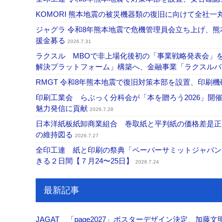
KOMORI 熊本地震の被災機器類の復旧に向けて全社
ジャグラ 令和8年熊本地震で危機管理員会立ち上げ、熊
援金募る
2026.7.31
ラクスル MBOで非上場化後初の「事業戦略発表会」
解決プラットフォーム」構築へ、金融事業「ラクスルバ
RMGT 令和8年熊本地震で復旧対策本部を設置、印刷
印刷工業会 らぶっく分科会が「本を贈ろう2026」
魅力発信に貢献
2026.7.28
日本洋紙板紙卸商業組合 巻取紙と平判紙の価格差是正
の維持図る
2026.7.27
全印工連 紙と印刷の祭典「ペーパーサミットジャパン
きる２日間【７月24〜25日】
2026.7.24
最新記事
JAGAT 「page2027」ポスターデザイン決定、