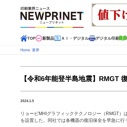
TOP
新製品
ＡＩ・デジタル
デジタル印刷
Home
–
業界
インデックス
TOP
新着記事
特集記事
動画コンテンツ
【令和6年能登半島地震】RMGT
カテゴリー一覧
新商品
新製品
ＡＩ・デジタル
デジタル印刷
印刷
2024.1.5
特集記事カテゴリー一覧
リョービMHIグラフィックテクノロジー（RMGT
2022 見える化・MIS特集
特集・デジタル印刷 アイデア
を設置した。同社では各機器の復旧保全を早急に行
特集・デジタル印刷 ～ 新成長軌道を描く