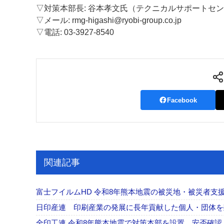
▽対策本部長: 谷本孝文氏（テクニカルサポートセ
案内
▽メール: rmg-higashi@ryobi-group.co.jp
▽電話: 03-3927-8540
発刊案内
JFPI印刷用語集
印刷機材年鑑
運営
会社案内
購読・購入申し込み
サイトポリシ
Facebook
関連記事
富士フイルムHD 令和8年熊本地震の被災地・被災者支援
日印産連 印刷産業の発展に長年貢献した個人・団体
全印工連 令和8年熊本地震で対策本部を設置、安否確