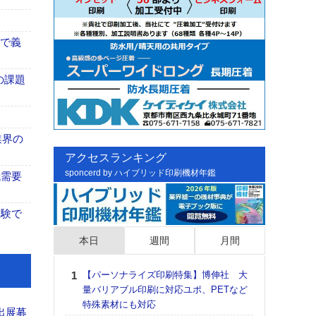
まで義
の課題
業界の
アクセスランキング
sponcerd by ハイブリッド印刷機材年鑑
紙需要
体験で
本日
週間
月間
【パーソナライズ印刷特集】博伸社 大
日印
量バリアブル印刷に対応ユポ、PETなど
た個
特殊素材にも対応
彰」
出展募