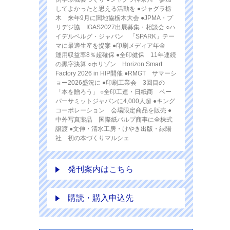
してよかったと思える活動を ●ジャグラ栃
木 来年9月に関地協栃木大会 ●JPMA・プ
リデジ協 IGAS2027出展募集・相談会 ○ハ
イデルベルグ・ジャパン 「SPARK」テー
マに最適生産を提案 ●印刷メディア年金
運用収益率8％超確保 ●全印健保 11年連続
の黒字決算 ○ホリゾン Horizon Smart
Factory 2026 in HIP開催 ●RMGT サマーシ
ョー2026盛況に ●印刷工業会 3回目の
「本を贈ろう」 ○全印工連・日紙商 ペー
パーサミットジャパンに4,000人超 ●キング
コーポレーション 会場限定商品を販売 ●
中外写真薬品 国際紙パルプ商事に全株式
譲渡 ●文伸・清水工房・けやき出版・緑陽
社 初の本づくりマルシェ
発刊案内はこちら
購読・購入申込先