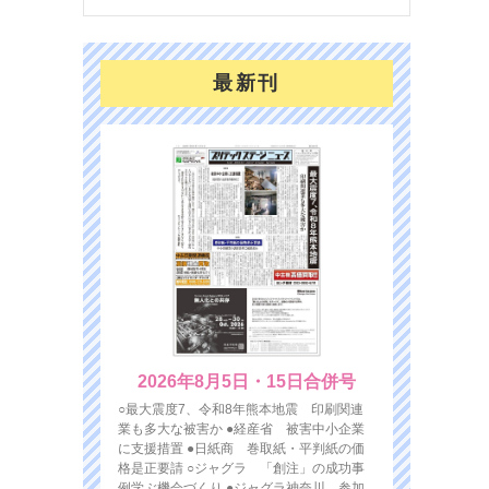
最新刊
2026年8月5日・15日合併号
○最大震度7、令和8年熊本地震 印刷関連
業も多大な被害か ●経産省 被害中小企業
に支援措置 ●日紙商 巻取紙・平判紙の価
格是正要請 ○ジャグラ 「創注」の成功事
例学ぶ機会づくり ●ジャグラ神奈川 参加