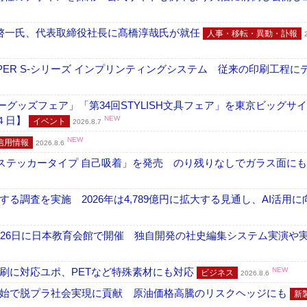
啓一氏、代表取締役社長に髙橋淳哉氏が就任
人事・移転・異動・訃報
PER S-シリーズ インプリンティングシステム 従来の印刷工程に
グッズフェア」「第34回STYLISH文具フェア」を東京ビッグサ
４日】
NEW
イベント
2026.8.7
NEW
信用情報
2026.8.6
フ ステッカータイプ 自己吸着」を発売 のり残りなしでガラス面に
調査を実施 2026年は4,789億円に拡大する見通し、AI活用に
26日に日本教育会館で開催 独自開発の社史編集システム実演や実物
刷に対応ユポ、PETなど特殊素材にも対応
NEW
ビジネス
2026.8.6
開始で脱プラ社会実現に貢献 原油価格高騰のリスクヘッジにも
新