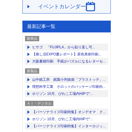
イベントカレンダー
最新記事一覧
新商品
ヒサゴ 「FUJIPLA」から貼り直し可...
【推し活EXPO夏レポート】原色美術印刷...
大阪書籍印刷 手紙がパズルになるレターセ...
新製品
山中紙工所 紙製小判抜袋「プラストッテ」...
理想科学工業 小ロットのパッケージ印刷向...
ホリゾン 10月、びわこ工場内HIPで“...
ＡＩ・デジタル
【パーソナライズ印刷特集】オンデオマ ク...
ホリゾン 10月、びわこ工場内HIPで“...
【パーソナライズ印刷特集】インターロジッ...