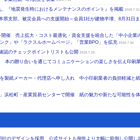
一丸、『地震発生時におけるメンテナンスのポイント』を掲載
2026.7.31
本県支部、被災会員への支援開始～会員1社が建物半壊、8月31日
を開催 売上拡大・コスト最適化・資金支援を統合した「中小企業
ンク」や「ラクスルホームページ」「営業BPO」を拡充
2026.7.30
機確認のチェックポイントリストも公開
2026.7.29
開催 本の贈り合いを通じてコミュニケーションの楽しさを伝え印刷
を製紙メーカー・代理店へ申し入れ 中小印刷業者の負担軽減と
」浜松町・産業貿易センターで開催 紙の魅力や新たな可能性を
加藤文明社のデザインを採用 公式サイトも例年より大幅に前倒し公開し