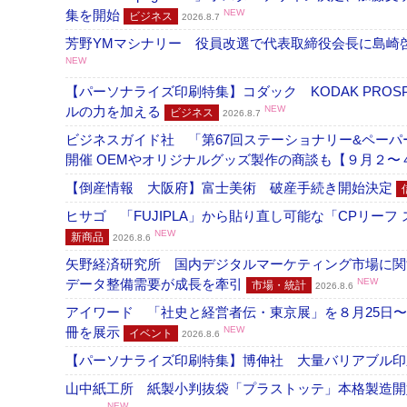
集を開始
NEW
ビジネス
2026.8.7
芳野YMマシナリー 役員改選で代表取締役会長に島崎
NEW
【パーソナライズ印刷特集】コダック KODAK PROS
ルの力を加える
NEW
ビジネス
2026.8.7
ビジネスガイド社 「第67回ステーショナリー&ペーパー
開催 OEMやオリジナルグッズ製作の商談も【９月２〜
【倒産情報 大阪府】富士美術 破産手続き開始決定
ヒサゴ 「FUJIPLA」から貼り直し可能な「CPリー
NEW
新商品
2026.8.6
矢野経済研究所 国内デジタルマーケティング市場に関する
データ整備需要が成長を牽引
NEW
市場・統計
2026.8.6
アイワード 「社史と経営者伝・東京展」を８月25日〜
冊を展示
NEW
イベント
2026.8.6
【パーソナライズ印刷特集】博伸社 大量バリアブル印
山中紙工所 紙製小判抜袋「プラストッテ」本格製造
NEW