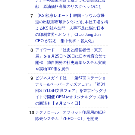
テ」本格製造開始で脱プラ社会実現に貢
理想
献 原油価格高騰のリスクヘッジにも
刷向
ン 『
【KSI視察レポート】韓国・ソウル京畿
を７
道の出版都市坡州(パジュ)に本社工場を構
面の
えるKSI社を訪問 人手不足に悩む日本
対応
の印刷業界へヒント、Chae Jong Jun
CEO が語る「集中制御・省人化」
KO
体製
アイワード 「社史と経営者伝・東京
展」を８月25日〜26日に日本教育会館で
【ペ
開催 独自開発の社史編集システム実演
ト】
や実物100冊を展示
アで
ビジネスガイド社 「第67回ステーショ
【パ
ナリー&ペーパーグッズフェア」「第34
士フ
回STYLISH文具フェア」を東京ビッグサ
パン
イトで開催 OEMやオリジナルグッズ製作
書を
の商談も【９月２〜４日】
ツー
トも
テクノロール オフセット印刷用の紙粉
除去システム「ZERO－CT」を開発
富士
地・
付表