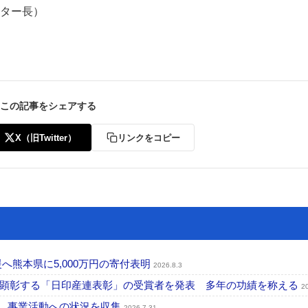
ンター長）
この記事をシェアする
ー
お問い合わせ
X（旧Twitter）
リンクをコピー
へ熊本県に5,000万円の寄付表明
2026.8.3
を顕彰する「日印産連表彰」の受賞者を発表 多年の功績を称える
2
認、事業活動への状況を収集
2026.7.31