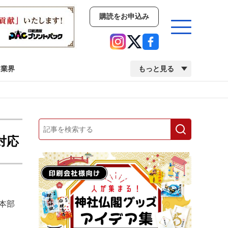
購読をお申込み
業界
もっと見る
新商品
イベント
市場・統計
人事・移転・異動・訃報
対応
業界
市場・統計
人事・移転・異動・訃報
本部
中古印刷機・製本機特集
2022 検査・校正特集