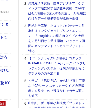
る
矢野経済研究所 国内デジタルマーケテ
ィング市場に関する調査を実施 2026年
DNP
2026.8.7
は4,789億円に拡大する見通し、AI活用に
上の
向けたデータ整備需要が成長を牽引
意識
時代
デジタ
理想科学工業 小ロットのパッケージ印
る組
刷向けインクジェットプリントエンジ
ン 『Integlide』の横方向タイプ２機種
【パ
イトで
を７月31日から受注開始、パッケージ側
量バ
面のオンデマンドフルカラープリントに
特殊
対応
ホリゾ
も対応
【パーソナライズ印刷特集】コダック
で“Hor
KODAK PROSPER S-シリーズ インプリ
催へ～
ンティングシステム 従来の印刷工程に
TO
向けた
デジタルの力を加える
スマ
ヒサゴ 「FUJIPLA」から貼り直し可能
【K
100
な「CPリーフ ステッカータイプ 自己吸
道の
着」を発売 のり残りなしでガラス面に
える
も対応
の印刷
CE
山中紙工所 紙製小判抜袋「プラストッ
製品