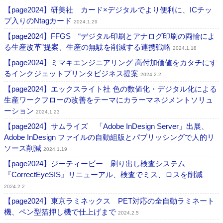
【page2024】研美社 カード×デジタルでより便利に、ICチッ
プ入りのNtagカード
2024.1.29
【page2024】FFGS “デジタル印刷とアナログ印刷の両輪によ
る生産改革”提案、生産の無駄を削減する連携戦略
2024.1.18
【page2024】ミマキエンジニアリング 高付加価値をカタチにす
るインクジェットプリンタビジネス提案
2024.2.2
【page2024】エックスライト社 色の数値化・デジタル化による
生産ワークフローの改善をテーマにカラーマネジメントソリュ
ーション
2024.1.23
【page2024】サムライズ 「Adobe InDesign Server」出展、
Adobe InDesign ファイルの自動組版とパブリッシングで人的リ
ソース削減
2024.1.19
【page2024】ジーティービー 刷り出し検査システム
『CorrectEyeSIS』リニューアル、検査でミス、ロスを削減
2024.2.2
【page2024】東京ラミネックス PET対応の全自動ラミネート
機、ペン型箔押し機で仕上げまで
2024.2.5