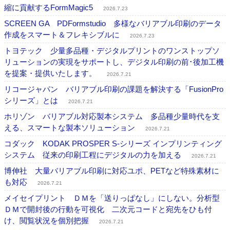
縮に貢献するFormMagic5
2026.7.23
SCREEN GA PDFormstudio 多様なバリアブル印刷のデータ
作成をスマート＆フレキシブルに
2026.7.23
トヨテック 少量多品種・デジタルプリントのワンストップソ
リューションの実現をサポートし、デジタル印刷の前･後加工機
を提案・提供いたします。
2026.7.21
リコージャパン バリアブル印刷の課題を解決する「FusionPro
シリーズ」とは
2026.7.21
ホリゾン バリアブル対応製本システム 多品種少量時代を支
える、スマートな製本ソリューション
2026.7.21
コダック KODAK PROSPER S-シリーズ インプリンティング
システム 従来の印刷工程にデジタルの力を加える
2026.7.21
博伸社 大量バリアブル印刷に対応ユポ、PETなど特殊素材に
も対応
2026.7.21
メイセイプリント ＤＭを「送りっぱなし」にしない。分析型
ＤＭで開封後の行動を可視化 二次元コードと宛先をひも付
け、閲覧状況を個別把握
2026.7.21