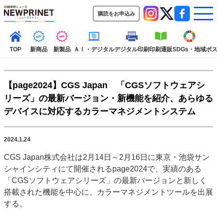
購読をお申込み
TOP
新商品
新製品
ＡＩ・デジタル
デジタル印刷
印刷通販
SDGs・地域
ポ
【page2024】CGS Japan 「CGSソフトウェアシ
インデックス
リーズ」の最新バージョン・新機能を紹介、あらゆる
TOP
新着記事
特集記事
動画コンテンツ
デバイスに対応するカラーマネジメントシステム
インタビュー
コレクション
カテゴリー一覧
2024.1.24
新商品
新製品
ＡＩ・デジタル
デジタル印刷
印刷通販
CGS Japan株式会社は2月14日～2月16日に東京・池袋サン
SDGs・地域
ポストプレス
ビジネス
イベント
信用情報
業界
シャインシティにて開催されるpage2024で、実績のある
市場・統計
人事・移転・異動・訃報
「CGSソフトウェアシリーズ」の最新バージョンと新しく
搭載された機能を中心に、カラーマネジメントツールを出展
特集記事カテゴリー一覧
する。
2022 見える化・MIS特集