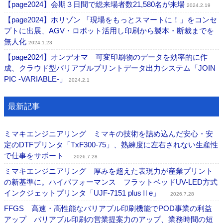
【page2024】会期３日間で総来場者数21,580名が来場
2024.2.19
【page2024】ホリゾン 「現場をもっとスマートに！」をコンセ
プトに出展、AGV・ロボット活用し印刷から製本・断裁までを
無人化
2024.1.23
【page2024】オンデオマ 可変印刷物のデータを効率的に作
成、クラウド型バリアブルプリントデータ出力システム「JOIN
PIC -VARIABLE-」
2024.2.1
最新記事
ミマキエンジニアリング ミマキの技術を詰め込んだ安心・安
定のDTFプリンタ「TxF300-75」、熟練度に左右されない生産性
で仕事をサポート
2026.7.28
ミマキエンジニアリング 厚みを超えた表現力が産業プリント
の新基準に。ハイパフォーマンス フラットベッドUV-LED方式
インクジェットプリンタ「UJF-7151 plusⅡe」
2026.7.28
FFGS 高速・高性能なバリアブル印刷機能でPOD事業の利益
アップ バリアブル印刷の営業提案力のアップ、業務時間の短