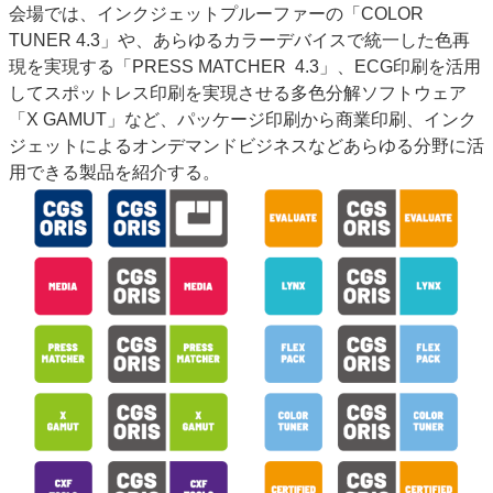
会場では、インクジェットプルーファーの「COLOR
特集・デジタル印刷 アイデアで勝負！ ～多様なビジネス・多彩な商材～
TUNER 4.3」や、あらゆるカラーデバイスで統一した色再
JAPAN PACK 2023 特集
中古印刷機・製本機特集
2022 検査・校正特集
現を実現する「PRESS MATCHER 4.3」、ECG印刷を活用
特集・デジタル印刷 ～ 新成長軌道を描く
してスポットレス印刷を実現させる多色分解ソフトウェア
「X GAMUT」など、パッケージ印刷から商業印刷、インク
案内
ジェットによるオンデマンドビジネスなどあらゆる分野に活
発刊案内
JFPI印刷用語集
印刷機材年鑑
用できる製品を紹介する。
運営
会社案内
購読・購入申し込み
サイトポリシー
お問い合わせ