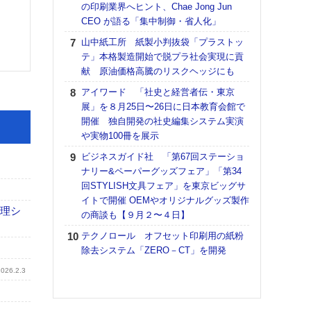
の印刷業界へヒント、Chae Jong Jun
道の
CEO が語る「集中制御・省人化」
える
の印刷
山中紙工所 紙製小判抜袋「プラストッ
CE
テ」本格製造開始で脱プラ社会実現に貢
献 原油価格高騰のリスクヘッジにも
KO
体製
アイワード 「社史と経営者伝・東京
展」を８月25日〜26日に日本教育会館で
【ペ
開催 独自開発の社史編集システム実演
ト】
や実物100冊を展示
アで
ビジネスガイド社 「第67回ステーショ
【パ
ナリー&ペーパーグッズフェア」「第34
士フ
回STYLISH文具フェア」を東京ビッグサ
パン
イトで開催 OEMやオリジナルグッズ製作
書を
管理シ
の商談も【９月２〜４日】
ツー
トも
テクノロール オフセット印刷用の紙粉
除去システム「ZERO－CT」を開発
富士
地・
2026.2.3
付表