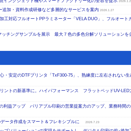
最新鋭インクジェット機やスマートファクトリー化の全容を提示
2026.1.
ファミリー追加・資料作成研修など多層的なサービスを案内
2026.1.27
工対応フルオートPPラミネーター「VELA DUO」、フルオート
マッチングサンプルを展示 最大７色の多色分解ソリューションを
安定のDTFプリンタ「TxF300-75」、熟練度に左右されない生
ントの新基準に。ハイパフォーマンス フラットベッドUV-LED
事業の利益アップ バリアブル印刷の営業提案力のアップ、業務時間
ブル印刷のデータ作成をスマート＆フレキシブルに
2026.7.23
ップソリューションの実現をサポートし、デジタル印刷の前･後加