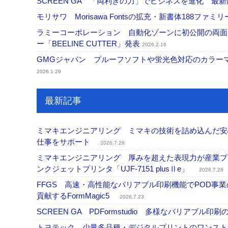
SCREEN GA 「両利きの力」でビジネスを進化 
モリサワ Morisawa Fontsの拡充・新書体188
ラミーコーポレーション 自動化ゾーンに初公開の両面加
ー「BEELINE CUTTER」発表
2026.2.16
GMGジャパン プルーフソフトや蛍光色対応のカラー
2026.1.29
最新記事
ミマキエンジニアリング ミマキの技術を詰め込んだ安心・
仕事をサポート
2026.7.28
ミマキエンジニアリング 厚みを超えた表現力が産業プリ
ンクジェットプリンタ「UJF-7151 plusⅡe」
2026.7.28
FFGS 高速・高性能なバリアブル印刷機能でPOD
貢献するFormMagic5
2026.7.23
SCREEN GA PDFormstudio 多様なバリア
トヨテック 少量多品種・デジタルプリントのワンスト