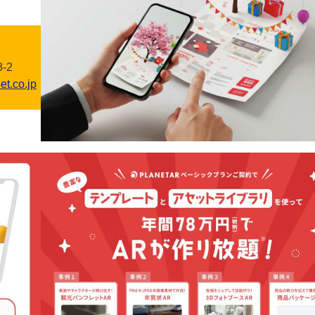
-2
et.co.jp