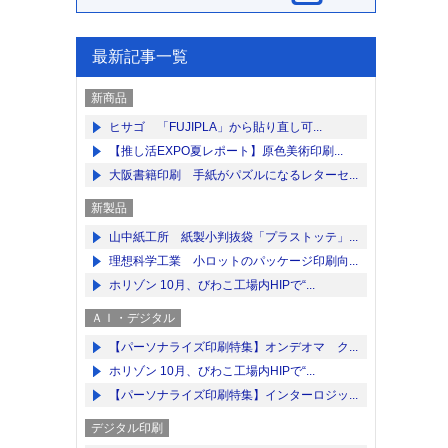
最新記事一覧
新商品
ヒサゴ 「FUJIPLA」から貼り直し可...
【推し活EXPO夏レポート】原色美術印刷...
大阪書籍印刷 手紙がパズルになるレターセ...
新製品
山中紙工所 紙製小判抜袋「プラストッテ」...
理想科学工業 小ロットのパッケージ印刷向...
ホリゾン 10月、びわこ工場内HIPで“...
ＡＩ・デジタル
【パーソナライズ印刷特集】オンデオマ ク...
ホリゾン 10月、びわこ工場内HIPで“...
【パーソナライズ印刷特集】インターロジッ...
デジタル印刷