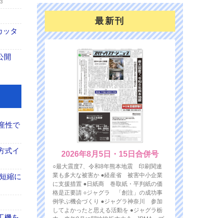
23
最新刊
カッタ
公開
産性で
方式イ
2026年8月5日・15日合併号
○最大震度7、令和8年熊本地震 印刷関連
業も多大な被害か ●経産省 被害中小企業
の短縮に
に支援措置 ●日紙商 巻取紙・平判紙の価
格是正要請 ○ジャグラ 「創注」の成功事
例学ぶ機会づくり ●ジャグラ神奈川 参加
してよかったと思える活動を ●ジャグラ栃
工機を