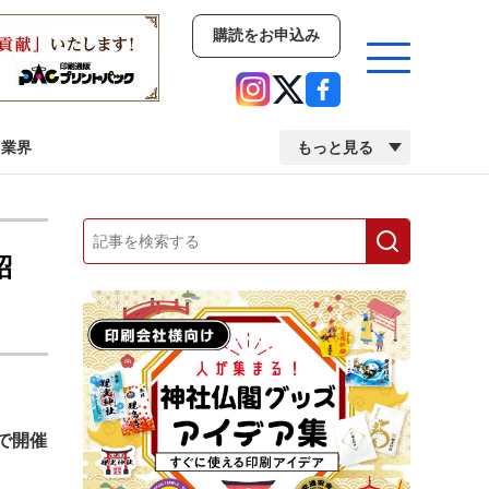
購読をお申込み
業界
もっと見る
新商品
イベント
市場・統計
紹
人事・移転・異動・訃報
業界
市場・統計
人事・移転・異動・訃報
で開催
中古印刷機・製本機特集
2022 検査・校正特集