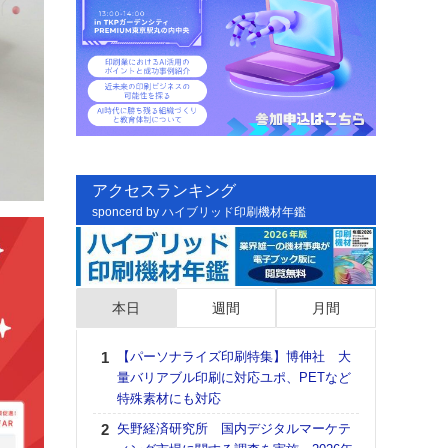
アクセスランキング
sponcerd by ハイブリッド印刷機材年鑑
本日
週間
月間
【パーソナライズ印刷特集】博伸社 大
日印
量バリアブル印刷に対応ユポ、PETなど
た個
特殊素材にも対応
彰」
る
矢野経済研究所 国内デジタルマーケテ