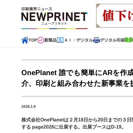
TOP
新製品
ＡＩ・デジタル
デジタル印刷
インデックス
TOP
新着記事
特集記事
動画コンテンツ
OnePlanet 誰でも簡単にAR
カテゴリー一覧
介、印刷と組み合わせた新事業を
新商品
新製品
ＡＩ・デジタル
デジタル印刷
印刷
2026.1.9
特集記事カテゴリー一覧
株式会社OnePlanetは２月18日から20日まで
2022 見える化・MIS特集
特集・デジタル印刷 アイデア
する page2026に出展する。出展ブースはD-19。
特集・デジタル印刷 ～ 新成長軌道を描く