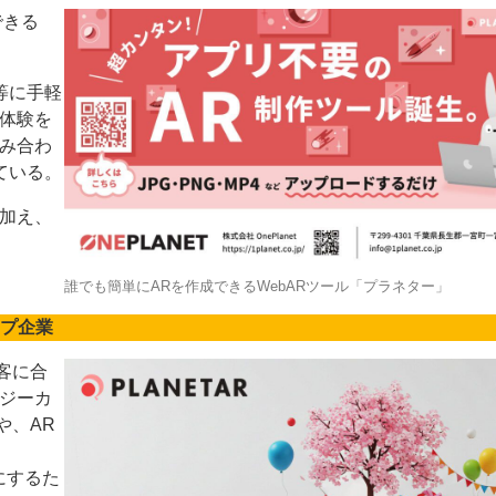
できる
等に手軽
体験を
み合わ
ている。
ー
お問い合わせ
加え、
誰でも簡単にARを作成できるWebARツール「プラネター」
ップ企業
顧客に合
ジーカ
や、AR
にするた