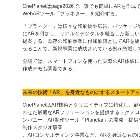
OnePlanetはpage2026で、誰でも簡単にARを作成
案内
WebARツール「プラネター」を紹介する。
発刊案内
JFPI印刷用語集
印刷機材年鑑
「プラネター」は様々な印刷物や広告、パッケージ
にARを付加し、リアルとデジタルを融合した新しい
運営
提案する。既存の印刷事業に付加価値としてARを組
せることで、新規事業に成功されている例が急増し
会社案内
購読・購入申し込み
サイトポリシ
会場では、スマートフォンを使った実際のAR体験に
作成デモも閲覧できる。
未来の技術「AR」を身近なものにするスタートア
OnePlanetはAR技術とクリエイティブに特化し、
わせた最適なARソリューションを提供するテクノロ
ンパニー。AR制作ツール「Planetar」の開発・提供
制作スタジオ事業
、ARコンサルティング事業など、ARを身近なもの