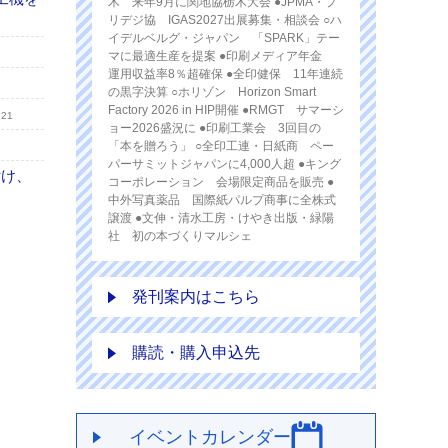
木 来年9月に関地協栃木大会 ●JPMA・プ
リデジ協 IGAS2027出展募集・相談会 ○ハ
イデルベルグ・ジャパン 「SPARK」テー
マに最適生産を提案 ●印刷メディア年金
運用収益率8％超確保 ●全印健保 11年連続
の黒字決算 ○ホリゾン Horizon Smart
Factory 2026 in HIP開催 ●RMGT サマーシ
.21
ョー2026盛況に ●印刷工業会 3回目の
「本を贈ろう」 ○全印工連・日紙商 ペー
パーサミットジャパンに4,000人超 ●キング
付け、
コーポレーション 会場限定商品を販売 ●
中外写真薬品 国際紙パルプ商事に全株式
譲渡 ●文伸・清水工房・けやき出版・緑陽
社 初の本づくりマルシェ
発刊案内はこちら
購読・購入申込先
イベントカレンダー