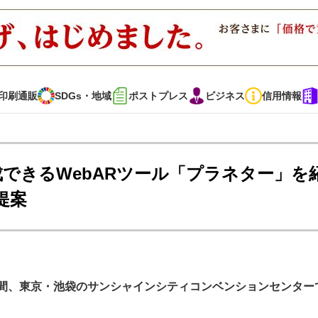
印刷通販
SDGs・地域
ポストプレス
ビジネス
信用情報
インタビュー
コレクション
を作成できるWebARツール「プラネター」を
提案
通販
SDGs・地域
ポストプレス
ビジネス
イベント
信用情報
の３日間、東京・池袋のサンシャインシティコンベンションセンター
で勝負！ ～多様なビジネス・多彩な商材～
JAPAN PACK 2023 特集