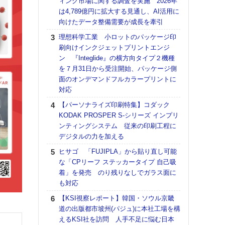
ィング市場に関する調査を実施 2026年
DNP
は4,789億円に拡大する見通し、AI活用に
上の
向けたデータ整備需要が成長を牽引
意識
時代
理想科学工業 小ロットのパッケージ印
る組
刷向けインクジェットプリントエンジ
ン 『Integlide』の横方向タイプ２機種
【パ
を７月31日から受注開始、パッケージ側
量バ
面のオンデマンドフルカラープリントに
特殊
対応
ホリゾ
【パーソナライズ印刷特集】コダック
で“Hor
KODAK PROSPER S-シリーズ インプリ
催へ～
ンティングシステム 従来の印刷工程に
TO
デジタルの力を加える
スマ
ヒサゴ 「FUJIPLA」から貼り直し可能
理想
な「CPリーフ ステッカータイプ 自己吸
刷向
着」を発売 のり残りなしでガラス面に
ン 『
も対応
を７
面の
【KSI視察レポート】韓国・ソウル京畿
対応
道の出版都市坡州(パジュ)に本社工場を構
えるKSI社を訪問 人手不足に悩む日本
【K