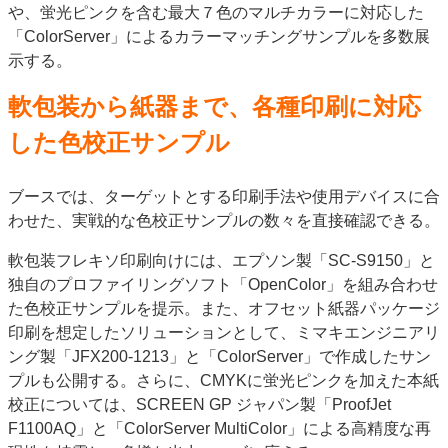
や、蛍光ピンクを含む最大７色のマルチカラーに対応した
特集・デジタル印刷 アイデアで勝負！ ～多様なビジネス・多彩な商材～
「ColorServer」によるカラーマッチングサンプルを多数展
JAPAN PACK 2023 特集
中古印刷機・製本機特集
2022 検査・校正特集
示する。
特集・デジタル印刷 ～ 新成長軌道を描く
軟包装から紙器まで、各種印刷に対応
案内
した色校正サンプル
発刊案内
JFPI印刷用語集
印刷機材年鑑
運営
ブースでは、ターゲットとする印刷手法や使用デバイスに合
わせた、実戦的な色校正サンプルの数々を直接確認できる。
会社案内
購読・購入申し込み
サイトポリシー
お問い合わせ
軟包装フレキソ印刷向けには、エプソン製「SC-S9150」と
独自のプロファイリングソフト「OpenColor」を組み合わせ
た色校正サンプルを提示。また、オフセット紙器パッケージ
印刷を想定したソリューションとして、ミマキエンジニアリ
ング製「JFX200-1213」と「ColorServer」で作成したサン
プルも公開する。さらに、CMYKに蛍光ピンクを加えた本紙
校正については、SCREEN GP ジャパン製「ProofJet
F1100AQ」と「ColorServer MultiColor」による高精度な再