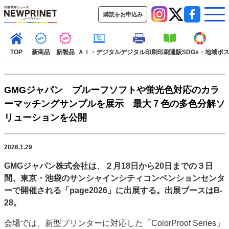
購読をお申込み
TOP
新商品
新製品
ＡＩ・デジタル
デジタル印刷
印刷通販
SDGs・地域
ポ
GMGジャパン プルーフソフトや蛍光色対応のカラ
インデックス
ーマッチングサンプルを展示 最大７色の多色分解ソ
TOP
新着記事
特集記事
動画コンテンツ
リューションを公開
インタビュー
コレクション
カテゴリー一覧
2026.1.29
新商品
新製品
ＡＩ・デジタル
デジタル印刷
印刷通販
GMGジャパン株式会社
は、２月18日から20日までの３日
SDGs・地域
ポストプレス
ビジネス
イベント
信用情報
業界
間、東京・池袋のサンシャインシティコンベンションセンタ
市場・統計
人事・移転・異動・訃報
ーで開催される「page2026」に出展する。出展ブースはB-
28。
特集記事カテゴリー一覧
会場では、新型プリンターに対応した「ColorProof Series」
2022 見える化・MIS特集