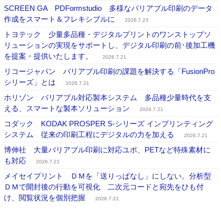
SCREEN GA PDFormstudio 多様なバリアブル印刷のデータ
作成をスマート＆フレキシブルに
2026.7.23
トヨテック 少量多品種・デジタルプリントのワンストップソ
リューションの実現をサポートし、デジタル印刷の前･後加工機
を提案・提供いたします。
2026.7.21
リコージャパン バリアブル印刷の課題を解決する「FusionPro
シリーズ」とは
2026.7.21
ホリゾン バリアブル対応製本システム 多品種少量時代を支
える、スマートな製本ソリューション
2026.7.21
コダック KODAK PROSPER S-シリーズ インプリンティング
システム 従来の印刷工程にデジタルの力を加える
2026.7.21
博伸社 大量バリアブル印刷に対応ユポ、PETなど特殊素材に
も対応
2026.7.21
メイセイプリント ＤＭを「送りっぱなし」にしない。分析型
ＤＭで開封後の行動を可視化 二次元コードと宛先をひも付
け、閲覧状況を個別把握
2026.7.21