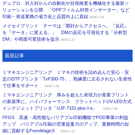
デュプロ 封入封かんの自動化や目視検査を機械化する最新ソ
リューションを公開 「OPPフィルム封筒インサーター」など
印刷・発送業務の省力化と品質向上に直結
2026.2.16
メイセイプリント テーマは「開封からアクセスへ。『反応』
を『データ』に変える。」 DMの反応を可視化する「分析型
DM」や両面可変技術を提示
2026.1.27
最新記事
ミマキエンジニアリング ミマキの技術を詰め込んだ安心・安
定のDTFプリンタ「TxF300-75」、熟練度に左右されない生産性
で仕事をサポート
2026.7.28
ミマキエンジニアリング 厚みを超えた表現力が産業プリント
の新基準に。ハイパフォーマンス フラットベッドUV-LED方式
インクジェットプリンタ「UJF-7151 plusⅡe」
2026.7.28
FFGS 高速・高性能なバリアブル印刷機能でPOD事業の利益
アップ バリアブル印刷の営業提案力のアップ、業務時間の短
縮に貢献するFormMagic5
2026.7.23