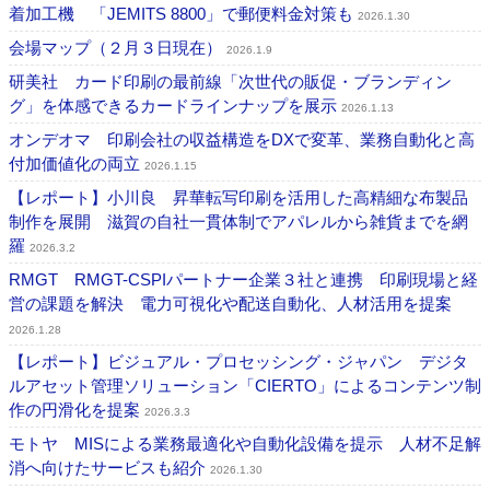
着加工機 「JEMITS 8800」で郵便料金対策も
2026.1.30
会場マップ（２月３日現在）
2026.1.9
研美社 カード印刷の最前線「次世代の販促・ブランディン
グ」を体感できるカードラインナップを展示
2026.1.13
オンデオマ 印刷会社の収益構造をDXで変革、業務自動化と高
付加価値化の両立
2026.1.15
【レポート】小川良 昇華転写印刷を活用した高精細な布製品
制作を展開 滋賀の自社一貫体制でアパレルから雑貨までを網
羅
2026.3.2
RMGT RMGT-CSPIパートナー企業３社と連携 印刷現場と経
営の課題を解決 電力可視化や配送自動化、人材活用を提案
2026.1.28
【レポート】ビジュアル・プロセッシング・ジャパン デジタ
ルアセット管理ソリューション「CIERTO」によるコンテンツ制
作の円滑化を提案
2026.3.3
モトヤ MISによる業務最適化や自動化設備を提示 人材不足解
消へ向けたサービスも紹介
2026.1.30