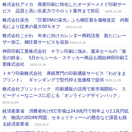
株式会社アイカ 商業印刷に特化したオーダーメイド印刷サー
ビス 品質と高い生産力で小ロット案件まで対応
2024.11.29
株式会社栄光 『圧着DMの栄光』ふち糊圧着を価格改定 内製
化により従来の最大50％オフ
2024.11.29
株式会社こがわ 年末に向けカレンダー商戦活発 新たにレー
ザー加工、糊圧着サービスを追加
2024.11.29
神田印刷工業株式会社 チラシ印刷に強み、週末セールの「激
安の鉄金」 5月からシール・ステッカー商品も開始神田印刷工
業株式会社
2024.11.29
トキワ印刷株式会社 厚紙専門の印刷通販サービス『わがまま
プリント』 ギャンギングで型代抑え低価格で提供
2024.11.29
株式会社プリントパック 印刷通販の活用で新市場開拓へ ス
ピーディーなニーズに応じる「オンラインデザインパック」
2024.11.29
経済産業省 消費者向けEC市場は24.8兆円で前年より2.1兆円拡
大 物流の2024年問題、セキュリティーへの懸念など課題も残
る経済産業省
2024.12.2