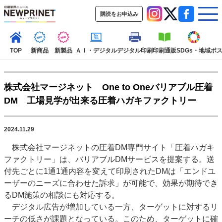
購読をお申込み
TOP
新商品
新製品
ＡＩ・デジタル
デジタル印刷
印刷通販
SDGs・地域
ポ
株式会社マージネット One to Oneバリアブル圧着
インデックス
DM 工場見学が出来る圧着ハガキファクトリー
TOP
新着記事
特集記事
動画コンテンツ
インタビュー
コレクション
2024.11.29
カテゴリー一覧
株式会社マージネットの圧着DM専門サイト「圧着ハガキ
新商品
新製品
ＡＩ・デジタル
デジタル印刷
印刷通販
ファクトリー」は、バリアブルDMサービスを提案する。送
SDGs・地域
ポストプレス
ビジネス
イベント
信用情報
業界
付先ごとに1通1通内容を変えて印刷されたDMは「エンドユ
ーザーのニーズに合わせた訴求」が可能で、効果が期待でき
市場・統計
人事・移転・異動・訃報
るDM施策の相談にも対応する。
特集記事カテゴリー一覧
デジタル広告が増加している一方、ターゲットに対するリ
ーチの低さが課題となっている。このため、ターゲットに確
2022 見える化・MIS特集