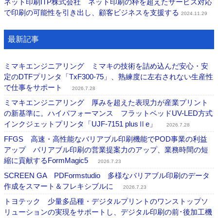
ネット印刷ITP株式会社 ネット印刷の枠を超えたサービス対応
で印刷の可能性を引き出し、顧客ビジネスを支援する
2024.11.29
最新記事
ミマキエンジニアリング ミマキの技術を詰め込んだ安心・安
定のDTFプリンタ「TxF300-75」、熟練度に左右されない生産性
で仕事をサポート
2026.7.28
ミマキエンジニアリング 厚みを超えた表現力が産業プリント
の新基準に。ハイパフォーマンス フラットベッドUV-LED方式
インクジェットプリンタ「UJF-7151 plusⅡe」
2026.7.28
FFGS 高速・高性能なバリアブル印刷機能でPOD事業の利益
アップ バリアブル印刷の営業提案力のアップ、業務時間の短
縮に貢献するFormMagic5
2026.7.23
SCREEN GA PDFormstudio 多様なバリアブル印刷のデータ
作成をスマート＆フレキシブルに
2026.7.23
トヨテック 少量多品種・デジタルプリントのワンストップソ
リューションの実現をサポートし、デジタル印刷の前･後加工機