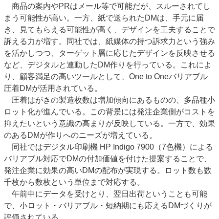
商品の案内やPRはメール等で可能だが、スルーされてし
まう可能性が高い。一方、紙で送られたDMは、手元に届
き、見てもらえる可能性が高く、デザインを工夫することで
訴える力が増す。同社では、紙媒体の持つ訴求力という強み
を活かしつつ、ターゲット層に応じたデザインを反映させる
など、デジタルと連動したDM作りを行っている。これによ
り、顧客満足の高いツールとして、One to Oneバリアブル
圧着DMが活用されている。
圧着はがきの製造枚数は増加傾向にあるものの、多品種小
ロット化が進んでいる。この背景には発注企業側がコストを
抑えたいという意識の高まりが反映している。一方で、効果
のあるDMが作りへのニーズが増えている。
同社ではデジタル印刷機 HP Indigo 7900（7色機）による
バリアブル対応でDMの付加価値を付けた提案することで、
発注企業に効果の高いDMの配布が実現する。ロット数も数
千枚から数枚という単位まで対応する。
午前中にデータを受けとり、翌日出荷ということも可能
で、小ロット・バリアブル・短納期にも応えるDMづくりが
評価されている。