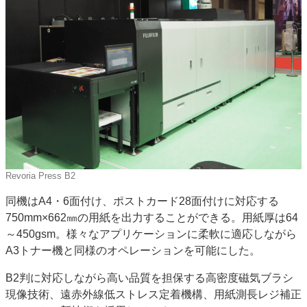
特集・デジタル印刷 アイデアで勝負！ ～多様なビジネス・多彩な商材～
JAPAN PACK 2023 特集
中古印刷機・製本機特集
2022 検査・校正特集
特集・デジタル印刷 ～ 新成長軌道を描く
案内
発刊案内
JFPI印刷用語集
印刷機材年鑑
運営
会社案内
購読・購入申し込み
サイトポリシー
お問い合わせ
Revoria Press B2
同機はA4・6面付け、ポストカード28面付けに対応する
750mm×662㎜の用紙を出力することができる。用紙厚は64
～450gsm。様々なアプリケーションに柔軟に適応しながら
A3トナー機と同様のオペレーションを可能にした。
B2判に対応しながら高い品質を担保する高密度磁気ブラシ
現像技術、遠赤外線低ストレス定着機構、用紙測長レジ補正