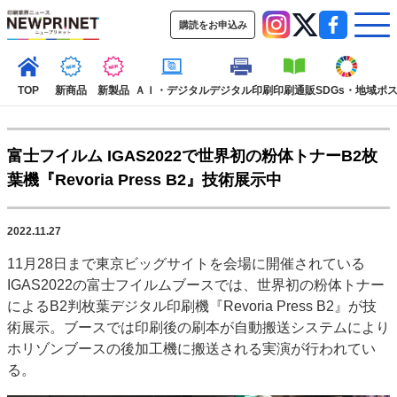
購読をお申込み
TOP
新商品
新製品
ＡＩ・デジタル
デジタル印刷
印刷通販
SDGs・地域
ポ
富士フイルム IGAS2022で世界初の粉体トナーB2枚
インデックス
葉機『Revoria Press B2』技術展示中
TOP
新着記事
特集記事
動画コンテンツ
インタビュー
コレクション
2022.11.27
カテゴリー一覧
11月28日まで東京ビッグサイトを会場に開催されている
新商品
新製品
ＡＩ・デジタル
デジタル印刷
印刷通販
IGAS2022の富士フイルムブースでは、世界初の粉体トナー
SDGs・地域
ポストプレス
ビジネス
イベント
信用情報
業界
によるB2判枚葉デジタル印刷機『Revoria Press B2』が技
術展示。ブースでは印刷後の刷本が自動搬送システムにより
市場・統計
人事・移転・異動・訃報
ホリゾンブースの後加工機に搬送される実演が行われてい
特集記事カテゴリー一覧
る。
2022 見える化・MIS特集