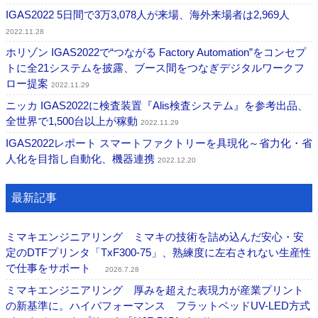
IGAS2022 5日間で3万3,078人が来場、海外来場者は2,969人
2022.11.28
ホリゾン IGAS2022で“つながる Factory Automation”をコンセプ
トに全21システムを披露、ブース間をつなぎデジタルワークフ
ロー提案
2022.11.29
ニッカ IGAS2022に検査装置『Alis検査システム』を参考出品、
全世界で1,500台以上が稼動
2022.11.29
IGAS2022レポート スマートファクトリーを具現化～省力化・省
人化を目指し自動化、機器連携
2022.12.20
最新記事
ミマキエンジニアリング ミマキの技術を詰め込んだ安心・安
定のDTFプリンタ「TxF300-75」、熟練度に左右されない生産性
で仕事をサポート
2026.7.28
ミマキエンジニアリング 厚みを超えた表現力が産業プリント
の新基準に。ハイパフォーマンス フラットベッドUV-LED方式