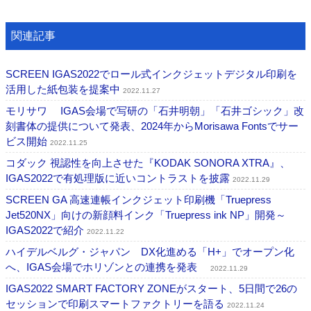
関連記事
SCREEN IGAS2022でロール式インクジェットデジタル印刷を
活用した紙包装を提案中
2022.11.27
モリサワ IGAS会場で写研の「石井明朝」「石井ゴシック」改
刻書体の提供について発表、2024年からMorisawa Fontsでサー
ビス開始
2022.11.25
コダック 視認性を向上させた『KODAK SONORA XTRA』、
IGAS2022で有処理版に近いコントラストを披露
2022.11.29
SCREEN GA 高速連帳インクジェット印刷機「Truepress
Jet520NX」向けの新顔料インク「Truepress ink NP」開発～
IGAS2022で紹介
2022.11.22
ハイデルベルグ・ジャパン DX化進める「H+」でオープン化
へ、IGAS会場でホリゾンとの連携を発表
2022.11.29
IGAS2022 SMART FACTORY ZONEがスタート、5日間で26の
セッションで印刷スマートファクトリーを語る
2022.11.24