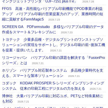
インクジェットプリンタ「UJF-7151 plusⅡe」
2026.7.28
FFGS 高速・高性能なバリアブル印刷機能でPOD事業の利益
アップ バリアブル印刷の営業提案力のアップ、業務時間の短
縮に貢献するFormMagic5
2026.7.23
SCREEN GA PDFormstudio 多様なバリアブル印刷のデータ
作成をスマート＆フレキシブルに
2026.7.23
トヨテック 少量多品種・デジタルプリントのワンストップソ
リューションの実現をサポートし、デジタル印刷の前･後加工機
を提案・提供いたします。
2026.7.21
リコージャパン バリアブル印刷の課題を解決する「FusionPro
シリーズ」とは
2026.7.21
ホリゾン バリアブル対応製本システム 多品種少量時代を支
える、スマートな製本ソリューション
2026.7.21
コダック KODAK PROSPER S-シリーズ インプリンティング
システム 従来の印刷工程にデジタルの力を加える
2026.7.21
博伸社 大量バリアブル印刷に対応ユポ、PETなど特殊素材に
も対応
2026.7.21