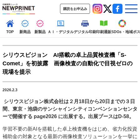
購読をお申込み
TOP
新商品
新製品
ＡＩ・デジタル
デジタル印刷
印刷通販
SDGs・地域
ポ
シリウスビジョン AI搭載の卓上品質検査機「S-
インデックス
Comet」を初披露 画像検査の自動化で目視ゼロの
TOP
新着記事
特集記事
動画コンテンツ
現場を提示
インタビュー
コレクション
カテゴリー一覧
2026.2.3
新商品
新製品
ＡＩ・デジタル
デジタル印刷
印刷通販
シリウスビジョン株式会社は２月18日から20日までの３日
SDGs・地域
ポストプレス
ビジネス
イベント
信用情報
業界
間、東京・池袋のサンシャインシティコンベンションセンタ
市場・統計
人事・移転・異動・訃報
ーで開催する page2026 に出展する。出展ブースはD-58。
特集記事カテゴリー一覧
学習不要の新AIを搭載した卓上検査機をはじめ、省力化投資
補助金の対象となる最新の画像検査ソリューションを一挙に
特集・デジタル印刷 アイデアで勝負！ ～多様なビジネス・多彩な商材～