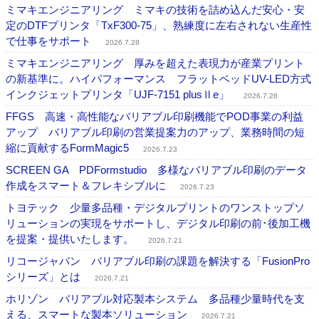
ミマキエンジニアリング ミマキの技術を詰め込んだ安心・安
定のDTFプリンタ「TxF300-75」、熟練度に左右されない生産性
で仕事をサポート
2026.7.28
ミマキエンジニアリング 厚みを超えた表現力が産業プリント
の新基準に。ハイパフォーマンス フラットベッドUV-LED方式
インクジェットプリンタ「UJF-7151 plusⅡe」
2026.7.28
FFGS 高速・高性能なバリアブル印刷機能でPOD事業の利益
アップ バリアブル印刷の営業提案力のアップ、業務時間の短
縮に貢献するFormMagic5
2026.7.23
SCREEN GA PDFormstudio 多様なバリアブル印刷のデータ
作成をスマート＆フレキシブルに
2026.7.23
トヨテック 少量多品種・デジタルプリントのワンストップソ
リューションの実現をサポートし、デジタル印刷の前･後加工機
を提案・提供いたします。
2026.7.21
リコージャパン バリアブル印刷の課題を解決する「FusionPro
シリーズ」とは
2026.7.21
ホリゾン バリアブル対応製本システム 多品種少量時代を支
える、スマートな製本ソリューション
2026.7.21