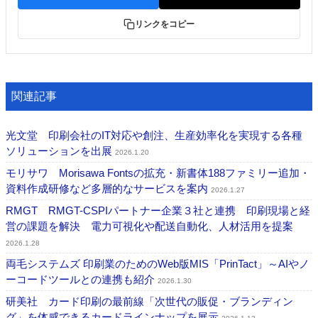
リンクをコピー
関連記事
光文堂 印刷会社のIT対応や創注、生産効率化を実現する各種
ソリューションを出展
2026.1.20
モリサワ Morisawa Fontsの拡充・新書体188ファミリー追加・
資料作成研修など多層的なサービスを案内
2026.1.27
RMGT RMGT-CSPIパートナー企業３社と連携 印刷現場と経
営の課題を解決 電力可視化や配送自動化、人材活用を提案
2026.1.28
両毛システムズ 印刷業のためのWeb版MIS「PrinTact」～AIやノ
ーコードツールとの連携も紹介
2026.1.30
研美社 カード印刷の最前線「次世代の販促・ブランディン
グ」を体感できるカードラインナップを展示