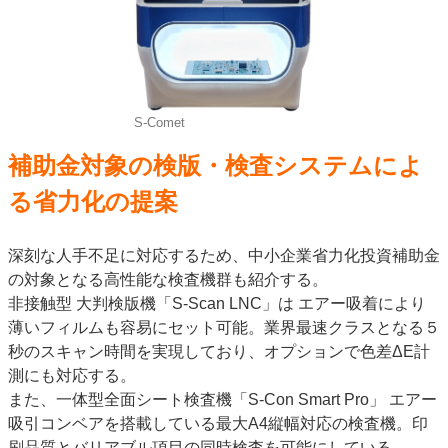
S-Comet
補助金対象の検版・検査システムによ
る省力化の提案
深刻な人手不足に対応するため、中小企業省力化投資補助金
の対象となる高性能な検査機群も紹介する。
非接触型 大判検版機「S-Scan LNC」は エアー吸着により
薄いフィルムも容易にセット可能。業界最速クラスとなる５
秒のスキャン時間を実現しており、オプションで色差ΔE計
測にも対応する。
また、一体型全面シート検査機「S-Con Smart Pro」 エアー
吸引コンベアを搭載している最大A4縦幅対応の検査機。印
刷品質とバリアブル項目の同時検査を可能にしている。