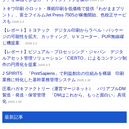
2026.1.13
トキワ印刷 小ロット・厚紙印刷を低価格で提供『わがままプリ
ント』、富士フイルムJet Press 750Sが稼働開始、色校正サービ
スも
2026.2.2
【レポート】トヨテック デジタル印刷からラベル・パッケー
ジの可能性を拡大、カッティング、ＵＶコーター、PUR無線綴
じ機提案
2026.3.2
【レポート】ビジュアル・プロセッシング・ジャパン デジタ
ルアセット管理ソリューション「CIERTO」によるコンテンツ制
作の円滑化を提案
2026.3.3
J SPIRITS 「PrintSapiens」で利益創出の仕組みを構築 印刷
業務に特化した基幹業務管理システム
2026.1.30
圧着ハガキファクトリー（運営マージネット） バリアブルDM
製造・発送・保管管理 「DMはこれから、もっと面白い」具現
化
2026.1.30
最新記事