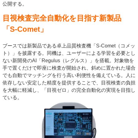
公開する。
JAPAN PACK 2023 特集
中古印刷機・製本機特集
2022 見える化・MIS特集
2022 検査・校正特集
目視検査完全自動化を目指す新製品
特集・デジタル印刷 ～ 新成長軌道を描く
「S-Comet」
案内
ブースでは新製品である卓上品質検査機「S-Comet（コメッ
発刊案内
JFPI印刷用語集
印刷機材年鑑
ト）」を披露する。同機は、ユーザーによる学習を必要とし
運営
ない新開発のAI「Regulus（レグルス）」を搭載。対象物を
手で置くだけで即座に検査が開始され、斜めに置かれた場合
会社案内
購読・購入申し込み
サイトポリシー
お問い合わせ
でも自動でマッチングを行う高い利便性を備えている。人に
依存しない安定した精度を提供することで、目視検査の負担
を大幅に軽減し、「目視ゼロ」の完全自動化の実現を目指し
ている。