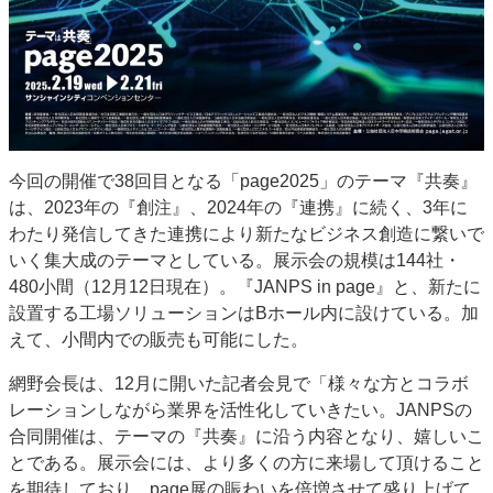
今回の開催で38回目となる「page2025」のテーマ『共奏』
は、2023年の『創注』、2024年の『連携』に続く、3年に
わたり発信してきた連携により新たなビジネス創造に繋いで
いく集大成のテーマとしている。展示会の規模は144社・
480小間（12月12日現在）。『JANPS in page』と、新たに
設置する工場ソリューションはBホール内に設けている。加
えて、小間内での販売も可能にした。
網野会長は、12月に開いた記者会見で「様々な方とコラボ
レーションしながら業界を活性化していきたい。JANPSの
合同開催は、テーマの『共奏』に沿う内容となり、嬉しいこ
とである。展示会には、より多くの方に来場して頂けること
を期待しており、page展の賑わいを倍増させて盛り上げて