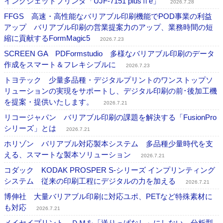
インクジェットプリンタ「UJF-7151 plusⅡe」
2026.7.28
FFGS 高速・高性能なバリアブル印刷機能でPOD事業の利益
アップ バリアブル印刷の営業提案力のアップ、業務時間の短
縮に貢献するFormMagic5
2026.7.23
SCREEN GA PDFormstudio 多様なバリアブル印刷のデータ
作成をスマート＆フレキシブルに
2026.7.23
トヨテック 少量多品種・デジタルプリントのワンストップソ
リューションの実現をサポートし、デジタル印刷の前･後加工機
を提案・提供いたします。
2026.7.21
リコージャパン バリアブル印刷の課題を解決する「FusionPro
シリーズ」とは
2026.7.21
ホリゾン バリアブル対応製本システム 多品種少量時代を支
える、スマートな製本ソリューション
2026.7.21
コダック KODAK PROSPER S-シリーズ インプリンティング
システム 従来の印刷工程にデジタルの力を加える
2026.7.21
博伸社 大量バリアブル印刷に対応ユポ、PETなど特殊素材に
も対応
2026.7.21
メイセイプリント ＤＭを「送りっぱなし」にしない。分析型