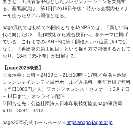
実させ、出展者を中心としたプレゼンテーションを実施す
る。基調講演は、第1日目の19日午後１時から会場内セミナ
ーを使ったリアル開催となる。
page展内では初めての開催となるJANPSでは、「新しい時
代に向けたDX 制作技術から総合技術へ」をテーマに掲げ
ている。これまでのJANPSに続く開催という位置づけでは
なく、「再出発の第１回目」という捉え方で開催するとして
おり、18社（35小間）が出展する。
【page2025概要】
▽展示会：日時＝2月19日～21日10時～17時／会場＝池袋
シャンシャインシティ展示ホール／入場料：事前登録で無料
（当日1000円／人）▽カンファレンス・セミナー：2月７日
～14日まで／オンライン配信
▽問合せ先：公益社団法人日本印刷技術協会page事務局
℡03―3384―3412
page2025公式ホームページ＝
https://page.jagat.or.jp