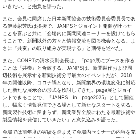
いきたい」と抱負を語った。
また、会見に同席した日本新聞協会の技術委員会委員長であ
る伊藤彰芳氏は挨拶で、JANPSとジョイント開催が叶った
ことを喜ぶと共に「会場内に新聞関連コーナーを設けてもら
うことで、新聞以外の方々と情報交流を図る機会となる。ま
さに『共奏』の取り組みが実現する」と期待を述べた。
また、CONPTの清水英則会長は、「page展にブースを作る
ことは『共奏』と合致する。JANPSは、新聞製作および周
辺技術を展示する新聞技術分野最大のイベントだが、2018
年の開催以降、コロナ禍となり、新聞業界の環境変化に対応
した新たな展示会の形式を検討してきた。page展とジョイ
ントできることで、『JANPS in page2025』として開催
し、幅広く情報発信できる場として新たなスタートを切る。
新聞製作技術に留まらず、新聞業界全般にわたる最新技術や
製品情報を発信していきたい」と意気込みを語った。
会場では前年度の実績を踏まえて会場内セミナーの内容を充