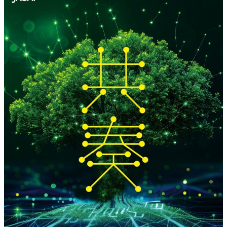
特集・デジタル印刷 アイデアで勝負！ ～多様なビジネス・多彩な商材～
JAPAN PACK 2023 特集
中古印刷機・製本機特集
2022 検査・校正特集
特集・デジタル印刷 ～ 新成長軌道を描く
案内
発刊案内
JFPI印刷用語集
印刷機材年鑑
運営
会社案内
購読・購入申し込み
サイトポリシー
お問い合わせ