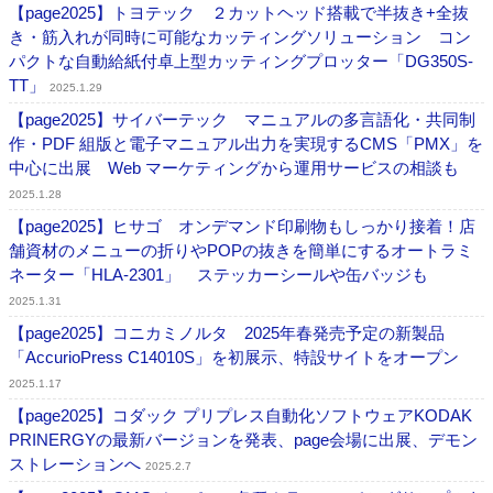
【page2025】トヨテック ２カットヘッド搭載で半抜き+全抜
き・筋入れが同時に可能なカッティングソリューション コン
パクトな自動給紙付卓上型カッティングプロッター「DG350S-
TT」
2025.1.29
【page2025】サイバーテック マニュアルの多言語化・共同制
作・PDF 組版と電子マニュアル出力を実現するCMS「PMX」を
中心に出展 Web マーケティングから運用サービスの相談も
2025.1.28
【page2025】ヒサゴ オンデマンド印刷物もしっかり接着！店
舗資材のメニューの折りやPOPの抜きを簡単にするオートラミ
ネーター「HLA-2301」 ステッカーシールや缶バッジも
2025.1.31
【page2025】コニカミノルタ 2025年春発売予定の​新​​製品
「AccurioPress C14010S」を初展示、特設サイトをオープン
2025.1.17
【page2025】コダック プリプレス自動化ソフトウェアKODAK
PRINERGYの最新バージョンを発表、page会場に出展、デモン
ストレーションへ
2025.2.7