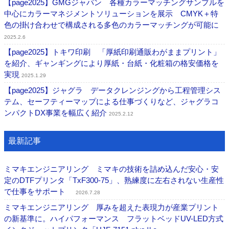
【page2025】GMGジャパン 各種カラーマッチングサンプルを
中心にカラーマネジメントソリューションを展示 CMYK＋特
色の掛け合わせで構成される多色のカラーマッチングが可能に
2025.2.6
【page2025】トキワ印刷 「厚紙印刷通販わがままプリント」
を紹介、ギャンギングにより厚紙・台紙・化粧箱の格安価格を
実現
2025.1.29
【page2025】ジャグラ データクレンジングから工程管理シス
テム、セーフティーマップによる仕事づくりなど、ジャグラコ
ンパクトDX事業を幅広く紹介
2025.2.12
最新記事
ミマキエンジニアリング ミマキの技術を詰め込んだ安心・安
定のDTFプリンタ「TxF300-75」、熟練度に左右されない生産性
で仕事をサポート
2026.7.28
ミマキエンジニアリング 厚みを超えた表現力が産業プリント
の新基準に。ハイパフォーマンス フラットベッドUV-LED方式