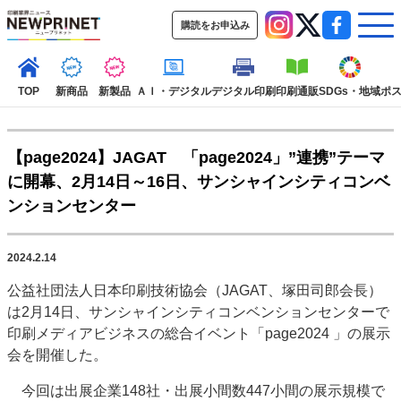
購読をお申込み
TOP
新商品
新製品
ＡＩ・デジタル
デジタル印刷
印刷通販
SDGs・地域
ポ
【page2024】JAGAT 「page2024」”連携”テーマ
インデックス
に開幕、2月14日～16日、サンシャインシティコンベ
TOP
新着記事
特集記事
動画コンテンツ
ンションセンター
インタビュー
コレクション
カテゴリー一覧
2024.2.14
新商品
新製品
ＡＩ・デジタル
デジタル印刷
印刷通販
公益社団法人日本印刷技術協会（JAGAT、塚田司郎会長）
SDGs・地域
ポストプレス
ビジネス
イベント
信用情報
業界
は2月14日、サンシャインシティコンベンションセンターで
市場・統計
人事・移転・異動・訃報
印刷メディアビジネスの総合イベント「page2024 」の展示
会を開催した。
特集記事カテゴリー一覧
今回は出展企業148社・出展小間数447小間の展示規模で
2022 見える化・MIS特集