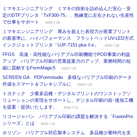
ミマキエンジニアリング ミマキの技術を詰め込んだ安心・安
定のDTFプリンタ「TxF300-75」、熟練度に左右されない生産性
で仕事をサポート
2026.7.28
ミマキエンジニアリング 厚みを超えた表現力が産業プリント
の新基準に。ハイパフォーマンス フラットベッドUV-LED方式
インクジェットプリンタ「UJF-7151 plusⅡe」
2026.7.28
FFGS 高速・高性能なバリアブル印刷機能でPOD事業の利益
アップ バリアブル印刷の営業提案力のアップ、業務時間の短
縮に貢献するFormMagic5
2026.7.23
SCREEN GA PDFormstudio 多様なバリアブル印刷のデータ
作成をスマート＆フレキシブルに
2026.7.23
トヨテック 少量多品種・デジタルプリントのワンストップソ
リューションの実現をサポートし、デジタル印刷の前･後加工機
を提案・提供いたします。
2026.7.21
リコージャパン バリアブル印刷の課題を解決する「FusionPro
シリーズ」とは
2026.7.21
ホリゾン バリアブル対応製本システム 多品種少量時代を支