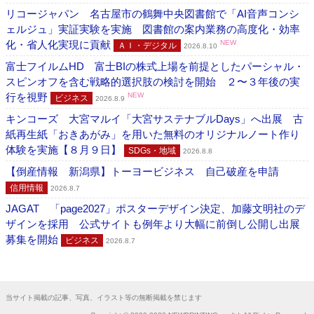
リコージャパン 名古屋市の鶴舞中央図書館で「AI音声コンシ
ェルジュ」実証実験を実施 図書館の案内業務の高度化・効率
化・省人化実現に貢献
NEW
ＡＩ・デジタル
2026.8.10
富士フイルムHD 富士BIの株式上場を前提としたパーシャル・
スピンオフを含む戦略的選択肢の検討を開始 ２〜３年後の実
行を視野
NEW
ビジネス
2026.8.9
キンコーズ 大宮マルイ「大宮サステナブルDays」へ出展 古
紙再生紙「おきあがみ」を用いた無料のオリジナルノート作り
体験を実施【８月９日】
SDGs・地域
2026.8.8
【倒産情報 新潟県】トーヨービジネス 自己破産を申請
信用情報
2026.8.7
JAGAT 「page2027」ポスターデザイン決定、加藤文明社のデ
ザインを採用 公式サイトも例年より大幅に前倒し公開し出展
募集を開始
ビジネス
2026.8.7
当サイト掲載の記事、写真、イラスト等の無断掲載を禁じます