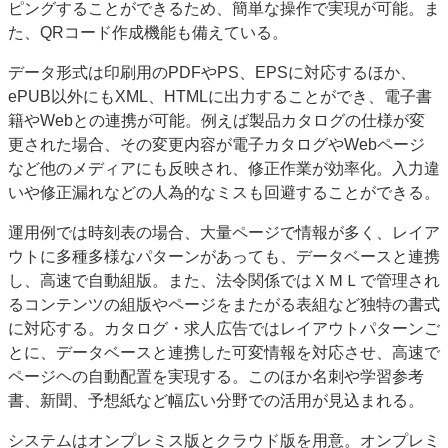
ピングすることができるため、簡単な操作で実現が可能。ま
た、QRコード作成機能も備えている。
データ形式は印刷用のPDFやPS、EPSに対応するほか、
ePUB以外にもXML、HTMLに出力することができ、電子書
籍やWebとの連携が可能。例えば製品カタログの仕様が変
更された場合、その変更内容が電子カタログやWebページ
など他のメディアにも反映され、修正作業が効率化。入力違
いや修正漏れなどの人為的なミスも回避することができる。
運用例では時刻表の場合、大量ページで情報が多く、レイア
ウトに多種多様なパターンがあっても、データベースと連携
し、高速で自動組版。また、法令関係ではＸＭＬで管理され
るコンテンツの組版やページをまたがる表組など独特の書式
に対応する。カタログ・求人広告ではレイアウトパターンご
とに、データベースと連携した可変情報を対応させ、高速で
ページヘの自動配置を実現する。このほか名刺や学習参考
書、新聞、予想紙など幅広い分野での活用が見込まれる。
システムはオンプレミス版とクラウド版を用意。オンプレミ