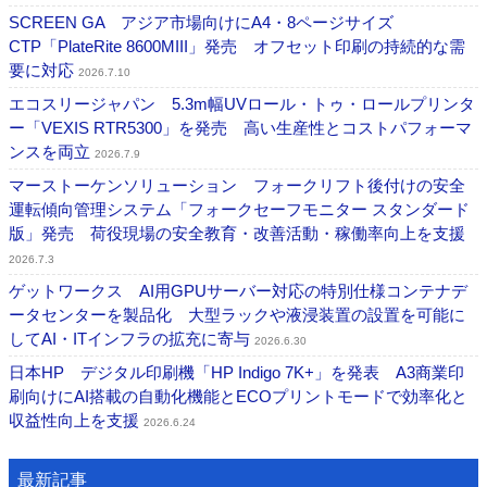
SCREEN GA アジア市場向けにA4・8ページサイズ
CTP「PlateRite 8600MIII」発売 オフセット印刷の持続的な需
要に対応
2026.7.10
エコスリージャパン 5.3m幅UVロール・トゥ・ロールプリンタ
ー「VEXIS RTR5300」を発売 高い生産性とコストパフォーマ
ンスを両立
2026.7.9
マーストーケンソリューション フォークリフト後付けの安全
運転傾向管理システム「フォークセーフモニター スタンダード
版」発売 荷役現場の安全教育・改善活動・稼働率向上を支援
2026.7.3
ゲットワークス AI用GPUサーバー対応の特別仕様コンテナデ
ータセンターを製品化 大型ラックや液浸装置の設置を可能に
してAI・ITインフラの拡充に寄与
2026.6.30
日本HP デジタル印刷機「HP Indigo 7K+」を発表 A3商業印
刷向けにAI搭載の自動化機能とECOプリントモードで効率化と
収益性向上を支援
2026.6.24
最新記事