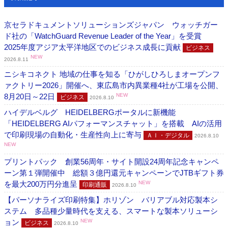
京セラドキュメントソリューションズジャパン ウォッチガー
ド社の「WatchGuard Revenue Leader of the Year」を受賞
2025年度アジア太平洋地区でのビジネス成長に貢献
ビジネス
NEW
2026.8.11
ニシキコネクト 地域の仕事を知る「ひがしひろしまオープンフ
ァクトリー2026」開催へ、東広島市内異業種4社が工場を公開、
8月20日～22日
NEW
ビジネス
2026.8.10
ハイデルベルグ HEIDELBERGポータルに新機能
「HEIDELBERG AIパフォーマンスチャット」を搭載 AIの活用
で印刷現場の自動化・生産性向上に寄与
ＡＩ・デジタル
2026.8.10
NEW
プリントパック 創業56周年・サイト開設24周年記念キャンペ
ーン第１弾開催中 総額３億円還元キャンペーンでJTBギフト券
を最大200万円分進呈
NEW
印刷通販
2026.8.10
【パーソナライズ印刷特集】ホリゾン バリアブル対応製本シ
ステム 多品種少量時代を支える、スマートな製本ソリューシ
ョン
NEW
ビジネス
2026.8.10