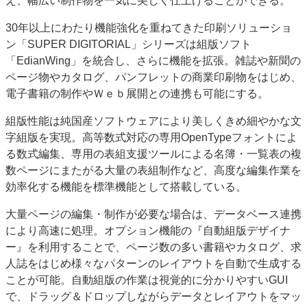
え、幅広い制作物を一気に美しく仕上げることができる。
JAPAN PACK 2023 特集
中古印刷機・製本機特集
30年以上にわたり機能強化を重ねてきた印刷ソリューショ
2022 見える化・MIS特集
2022 検査・校正特集
ン「SUPER DIGITORIAL」シリーズは組版ソフト
特集・デジタル印刷 ～ 新成長軌道を描く
「EdianWing」を統合し、さらに機能を拡張。雑誌や新聞の
ページ物やカタログ、パンフレットの商業印刷物をはじめ、
案内
電子書籍の制作やＷｅｂ展開との連携も可能にする。
発刊案内
JFPI印刷用語集
印刷機材年鑑
組版性能は純国産ソフトウェアにより美しくきめ細やかな文
運営
字組版を実現。高等数式対応の専用OpenTypeフォントによ
会社案内
購読・購入申し込み
サイトポリシー
る数式編集、専用の表組支援ツールによる名簿・一覧表の複
お問い合わせ
数ページにまたがる大量の表組制作など、高度な編集作業を
効率化する機能を標準機能として搭載している。
大量ページの編集・制作が必要な場合は、データベース連携
により高速に処理。オプション機能の『自動組版デザイナ
ー』を利用することで、ページ数の多い書籍やカタログ、求
人誌をはじめ様々なパターンのレイアウトを自動で生成する
ことが可能。自動組版の作業は視覚的に分かりやすいGUI
で、ドラッグ＆ドロップしながらデータとレイアウトをマッ