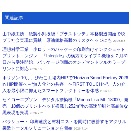
関連記事
山中紙工所 紙製小判抜袋「プラストッテ」本格製造開始で脱
プラ社会実現に貢献 原油価格高騰のリスクヘッジにも
2026.8.5
理想科学工業 小ロットのパッケージ印刷向けインクジェット
プリントエンジン 『Integlide』の横方向タイプ２機種を７月31
日から受注開始、パッケージ側面のオンデマンドフルカラープ
リントに対応
2026.8.5
ホリゾン 10月、びわこ工場内HIPで“Horizon Smart Factory 2026
in HIP開催へ～“無人化との共存 〜FIRST TOUCH〜”、人の介
入を最小限に抑えたスマートファクトリーを体感
2026.8.3
セイコーエプソン デジタル捺染機「Monna Lisa ML-18000」発
売 18個のプリントヘッド搭載し252m²/hの高速印刷と高品位な
黒表現を実現
2026.7.21
パラシュート 印刷速度と材料コストを同時に改善するアクリル
製造トータルソリューションを開始
2026.7.14