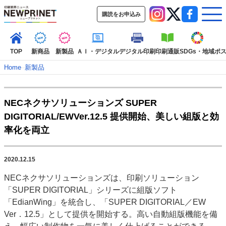
購読をお申込み
TOP
新商品
新製品
ＡＩ・デジタル
デジタル印刷
印刷通販
SDGs・地域
ポ
Home
–
新製品
インデックス
NECネクサソリューションズ SUPER
TOP
新着記事
特集記事
動画コンテンツ
DIGITORIAL/EWVer.12.5 提供開始、美しい組版と効
インタビュー
コレクション
率化を両立
カテゴリー一覧
新商品
新製品
ＡＩ・デジタル
デジタル印刷
印刷通販
2020.12.15
SDGs・地域
ポストプレス
ビジネス
イベント
信用情報
業界
NECネクサソリューションズは、印刷ソリューション
市場・統計
人事・移転・異動・訃報
「SUPER DIGITORIAL」シリーズに組版ソフト
「EdianWing」を統合し、「SUPER DIGITORIAL／EW
特集記事カテゴリー一覧
Ver．12.5」として提供を開始する。高い自動組版機能を備
特集・デジタル印刷 アイデアで勝負！ ～多様なビジネス・多彩な商材～