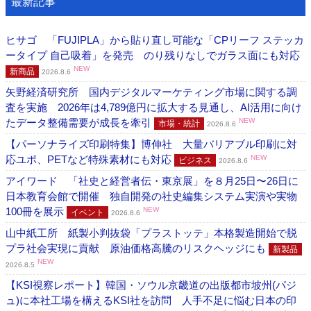
最新記事
ヒサゴ 「FUJIPLA」から貼り直し可能な「CPリーフ ステッカ
ータイプ 自己吸着」を発売 のり残りなしでガラス面にも対応
NEW
新商品
2026.8.6
矢野経済研究所 国内デジタルマーケティング市場に関する調
査を実施 2026年は4,789億円に拡大する見通し、AI活用に向け
たデータ整備需要が成長を牽引
NEW
市場・統計
2026.8.6
【パーソナライズ印刷特集】博伸社 大量バリアブル印刷に対
応ユポ、PETなど特殊素材にも対応
NEW
ビジネス
2026.8.6
アイワード 「社史と経営者伝・東京展」を８月25日〜26日に
日本教育会館で開催 独自開発の社史編集システム実演や実物
100冊を展示
NEW
イベント
2026.8.6
山中紙工所 紙製小判抜袋「プラストッテ」本格製造開始で脱
プラ社会実現に貢献 原油価格高騰のリスクヘッジにも
新製品
NEW
2026.8.5
【KSI視察レポート】韓国・ソウル京畿道の出版都市坡州(パジ
ュ)に本社工場を構えるKSI社を訪問 人手不足に悩む日本の印