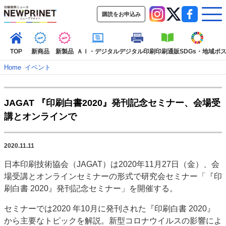
購読をお申込み
TOP
新商品
新製品
ＡＩ・デジタル
デジタル印刷
印刷通販
SDGs・地域
ポ
Home
–
イベント
インデックス
JAGAT 『印刷白書2020』発刊記念セミナー、会場受
TOP
新着記事
特集記事
動画コンテンツ
講とオンラインで
インタビュー
コレクション
カテゴリー一覧
2020.11.11
新商品
新製品
ＡＩ・デジタル
デジタル印刷
印刷通販
日本印刷技術協会（JAGAT）は2020年11月27日（金）、会
SDGs・地域
ポストプレス
ビジネス
イベント
信用情報
業界
場受講とオンラインセミナーの形式で研究会セミナー「『印
市場・統計
人事・移転・異動・訃報
刷白書 2020』発刊記念セミナー」を開催する。
特集記事カテゴリー一覧
セミナーでは2020 年10月に発刊された『印刷白書 2020』
から主要なトピックを解説。新型コロナウイルスの影響によ
特集・デジタル印刷 アイデアで勝負！ ～多様なビジネス・多彩な商材～