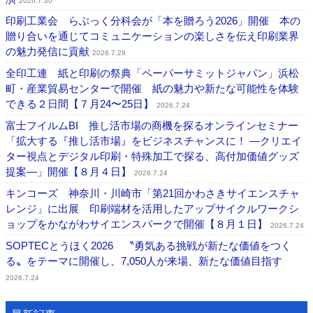
2026.7.30
印刷工業会 らぶっく分科会が「本を贈ろう2026」開催 本の
贈り合いを通じてコミュニケーションの楽しさを伝え印刷業界
の魅力発信に貢献
2026.7.28
全印工連 紙と印刷の祭典「ペーパーサミットジャパン」浜松
町・産業貿易センターで開催 紙の魅力や新たな可能性を体験
できる２日間【７月24〜25日】
2026.7.24
富士フイルムBI 推し活市場の商機を探るオンラインセミナー
「拡大する『推し活市場』をビジネスチャンスに！ ―クリエイ
ター視点とデジタル印刷・特殊加工で探る、高付加価値グッズ
提案―」開催【８月４日】
2026.7.24
キンコーズ 神奈川・川崎市「第21回かわさきサイエンスチャ
レンジ」に出展 印刷端材を活用したアップサイクルワークシ
ョップをかながわサイエンスパークで開催【８月１日】
2026.7.24
SOPTECとうほく2026 〝勇気ある挑戦が新たな価値をつく
る〟をテーマに開催し、7,050人が来場、新たな価値目指す
2026.7.24