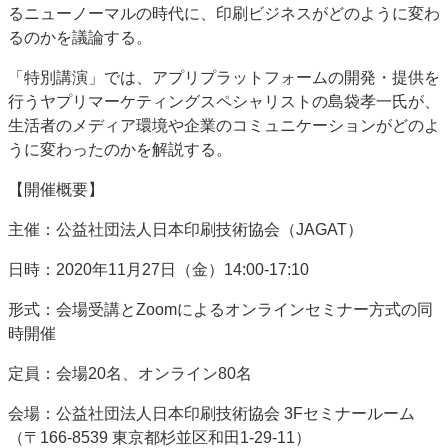
るニューノーマルの時代に、印刷ビジネスがどのように変わ
JAPAN PACK 2023 特集
中古印刷機・製本機特集
るのかを議論する。
2022 見える化・MIS特集
2022 検査・校正特集
「特別講演」では、アプリプラットフォームの開発・提供を
特集・デジタル印刷 ～ 新成長軌道を描く
行うヤプリマーケティングスペシャリストの島袋孝一氏が、
案内
生活者のメディア環境や企業のコミュニケーションがどのよ
うに変わったのかを解説する。
発刊案内
JFPI印刷用語集
印刷機材年鑑
運営
【開催概要】
会社案内
購読・購入申し込み
サイトポリシー
主催：公益社団法人日本印刷技術協会（JAGAT）
お問い合わせ
日時：2020年11月27日（金）14:00-17:10
形式：会場受講とZoomによるオンラインセミナー方式の同
時開催
定員：会場20名、オンライン80名
会場：公益社団法人日本印刷技術協会 3Fセミナールーム
（〒166-8539 東京都杉並区和田1-29-11）