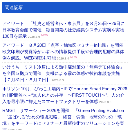
関連記事
アイワード 「社史と経営者伝・東京展」を８月25日〜26日に
日本教育会館で開催 独自開発の社史編集システム実演や実物
100冊を展示
NEW
2026.8.6
アイワード ８月20日「点字・触知図セミナーin札幌」を開催
欧文印刷が視覚障がい者への情報提供手段や合理的配慮の具体
例を解説、WEB視聴も可能
NEW
2026.8.4
いけうち ミスト冷房による熱中症対策の「無料デモ体験会」
を全国５拠点で開催 実機による霧の体感や技術相談を実施
【７月31日・８月７日】
2026.8.3
ホリゾン 10月、びわこ工場内HIPで“Horizon Smart Factory 2026
in HIP開催へ～“無人化との共存 〜FIRST TOUCH〜”、人の介
入を最小限に抑えたスマートファクトリーを体感
2026.8.3
RMGT サマーショー 2026を開催 「Green Printing Evolution
―“選ばれる”ための環境戦略」 経営・労働・地球の3つの「環
境」をキーワードにセミナーと最新技術のソリューションを実
演