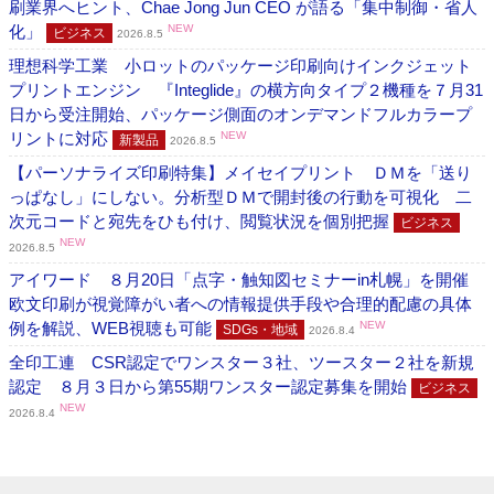
刷業界へヒント、Chae Jong Jun CEO が語る「集中制御・省人
化」
NEW
ビジネス
2026.8.5
理想科学工業 小ロットのパッケージ印刷向けインクジェット
プリントエンジン 『Integlide』の横方向タイプ２機種を７月31
日から受注開始、パッケージ側面のオンデマンドフルカラープ
リントに対応
NEW
新製品
2026.8.5
【パーソナライズ印刷特集】メイセイプリント ＤＭを「送り
っぱなし」にしない。分析型ＤＭで開封後の行動を可視化 二
次元コードと宛先をひも付け、閲覧状況を個別把握
ビジネス
NEW
2026.8.5
アイワード ８月20日「点字・触知図セミナーin札幌」を開催
欧文印刷が視覚障がい者への情報提供手段や合理的配慮の具体
例を解説、WEB視聴も可能
NEW
SDGs・地域
2026.8.4
全印工連 CSR認定でワンスター３社、ツースター２社を新規
認定 ８月３日から第55期ワンスター認定募集を開始
ビジネス
NEW
2026.8.4