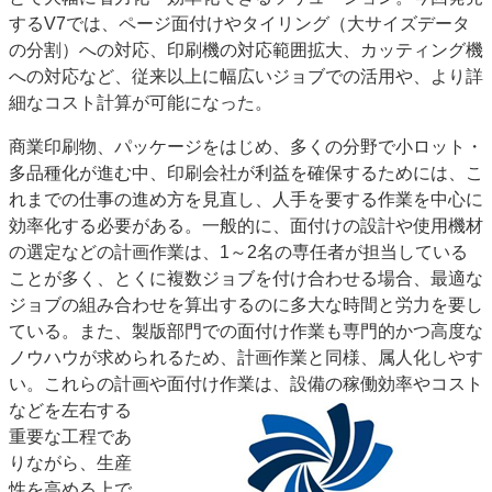
するV7では、ページ面付けやタイリング（大サイズデータ
特集・デジタル印刷 アイデアで勝負！ ～多様なビジネス・多彩な商材～
の分割）への対応、印刷機の対応範囲拡大、カッティング機
JAPAN PACK 2023 特集
中古印刷機・製本機特集
2022 検査・校正特集
への対応など、従来以上に幅広いジョブでの活用や、より詳
特集・デジタル印刷 ～ 新成長軌道を描く
細なコスト計算が可能になった。
案内
商業印刷物、パッケージをはじめ、多くの分野で小ロット・
発刊案内
JFPI印刷用語集
印刷機材年鑑
多品種化が進む中、印刷会社が利益を確保するためには、こ
れまでの仕事の進め方を見直し、人手を要する作業を中心に
運営
効率化する必要がある。一般的に、面付けの設計や使用機材
会社案内
購読・購入申し込み
サイトポリシー
の選定などの計画作業は、1～2名の専任者が担当している
お問い合わせ
ことが多く、とくに複数ジョブを付け合わせる場合、最適な
ジョブの組み合わせを算出するのに多大な時間と労力を要し
ている。また、製版部門での面付け作業も専門的かつ高度な
ノウハウが求められるため、計画作業と同様、属人化しやす
い。これらの計画や面付け作業は、設備の稼
働効率やコスト
などを左右する
重要な工程であ
りながら、生産
性を高める上で