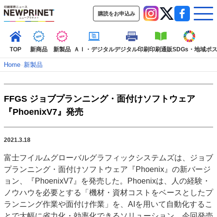
購読をお申込み
TOP
新商品
新製品
ＡＩ・デジタル
デジタル印刷
印刷通販
SDGs・地域
ポ
Home
–
新製品
インデックス
FFGS ジョブプランニング・面付けソフトウェア
TOP
新着記事
特集記事
動画コンテンツ
『PhoenixV7』発売
インタビュー
コレクション
カテゴリー一覧
2021.3.18
新商品
新製品
ＡＩ・デジタル
デジタル印刷
印刷通販
富士フイルムグローバルグラフィックシステムズは、ジョブ
SDGs・地域
ポストプレス
ビジネス
イベント
信用情報
業界
プランニング・面付けソフトウェア『Phoenix』の新バージ
市場・統計
人事・移転・異動・訃報
ョン、『PhoenixV7』を発売した。Phoenixは、人の経験・
ノウハウを必要とする「機材・資材コストをベースとしたプ
特集記事カテゴリー一覧
ランニング作業や面付け作業」を、AIを用いて自動化するこ
2022 見える化・MIS特集
とで大幅に省力化・効率化できるソリューション。今回発売