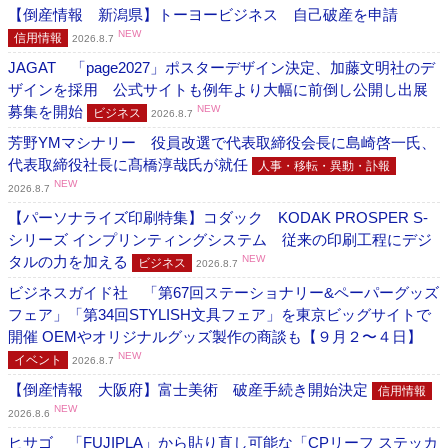
【倒産情報 新潟県】トーヨービジネス 自己破産を申請
NEW
信用情報
2026.8.7
JAGAT 「page2027」ポスターデザイン決定、加藤文明社のデ
ザインを採用 公式サイトも例年より大幅に前倒し公開し出展
募集を開始
NEW
ビジネス
2026.8.7
芳野YMマシナリー 役員改選で代表取締役会長に島崎啓一氏、
代表取締役社長に髙橋淳哉氏が就任
人事・移転・異動・訃報
NEW
2026.8.7
【パーソナライズ印刷特集】コダック KODAK PROSPER S-
シリーズ インプリンティングシステム 従来の印刷工程にデジ
タルの力を加える
NEW
ビジネス
2026.8.7
ビジネスガイド社 「第67回ステーショナリー&ペーパーグッズ
フェア」「第34回STYLISH文具フェア」を東京ビッグサイトで
開催 OEMやオリジナルグッズ製作の商談も【９月２〜４日】
NEW
イベント
2026.8.7
【倒産情報 大阪府】富士美術 破産手続き開始決定
信用情報
NEW
2026.8.6
ヒサゴ 「FUJIPLA」から貼り直し可能な「CPリーフ ステッカ