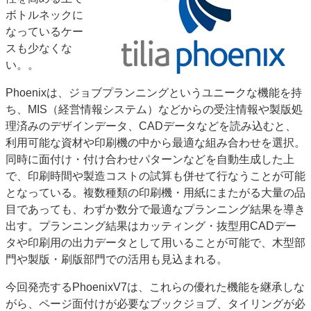
ボトルネックに
なっているケー
スも少なくな
い。。
Phoenixは、ジョブプランニングというユニークな機能を持
ち、MIS（経営情報システム）などからの受注情報や製版処
理済みのデザインデータ、CADデータなどを読み込むと、
利用可能な資材や印刷機の中から最適な組み合わせを選択。
同時に面付け・付け合わせパターンなどを自動生成した上
で、印刷時間や製造コストの試算も併せて行なうことが可能
となっている。複数種類の印刷機・用紙にまたがる大量の品
目であっても、わずか数分で最適なプランニング結果を導き
出す。プランニング結果はカッティング・抜型用CADデー
タや印刷用の出力データとして用いることが可能で、木型部
門や製版・刷版部門での活用も見込まれる。
今回発売するPhoenixV7は、これらの優れた機能を継承しな
がら、ページ面付けが必要なブックジョブ、タイリングが必