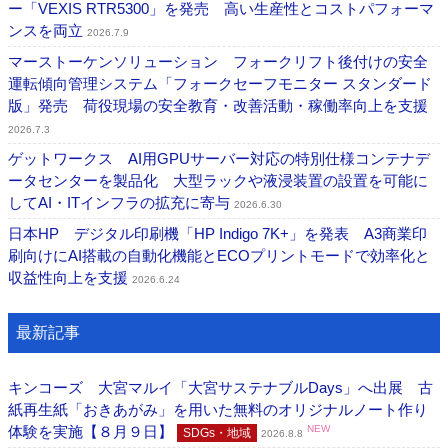
ー「VEXIS RTR5300」を発売 高い生産性とコストパフォーマ
ンスを両立
2026.7.9
マーストーケンソリューション フォークリフト後付けの安全
運転傾向管理システム「フォークセーフモニター スタンダード
版」発売 荷役現場の安全教育・改善活動・稼働率向上を支援
2026.7.3
ゲットワークス AI用GPUサーバー対応の特別仕様コンテナデ
ータセンターを製品化 大型ラックや液浸装置の設置を可能に
してAI・ITインフラの拡充に寄与
2026.6.30
日本HP デジタル印刷機「HP Indigo 7K+」を発表 A3商業印
刷向けにAI搭載の自動化機能とECOプリントモードで効率化と
収益性向上を支援
2026.6.24
最新記事
キンコーズ 大宮マルイ「大宮サステナブルDays」へ出展 古
紙再生紙「おきあがみ」を用いた無料のオリジナルノート作り
体験を実施【８月９日】
NEW
SDGs・地域
2026.8.8