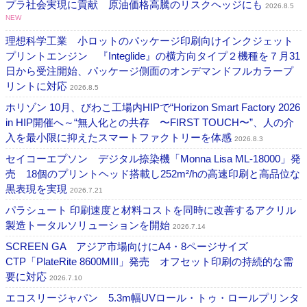
プラ社会実現に貢献 原油価格高騰のリスクヘッジにも
2026.8.5
NEW
理想科学工業 小ロットのパッケージ印刷向けインクジェット
プリントエンジン 『Integlide』の横方向タイプ２機種を７月31
日から受注開始、パッケージ側面のオンデマンドフルカラープ
リントに対応
2026.8.5
ホリゾン 10月、びわこ工場内HIPで“Horizon Smart Factory 2026
in HIP開催へ～“無人化との共存 〜FIRST TOUCH〜”、人の介
入を最小限に抑えたスマートファクトリーを体感
2026.8.3
セイコーエプソン デジタル捺染機「Monna Lisa ML-18000」発
売 18個のプリントヘッド搭載し252m²/hの高速印刷と高品位な
黒表現を実現
2026.7.21
パラシュート 印刷速度と材料コストを同時に改善するアクリル
製造トータルソリューションを開始
2026.7.14
SCREEN GA アジア市場向けにA4・8ページサイズ
CTP「PlateRite 8600MIII」発売 オフセット印刷の持続的な需
要に対応
2026.7.10
エコスリージャパン 5.3m幅UVロール・トゥ・ロールプリンタ