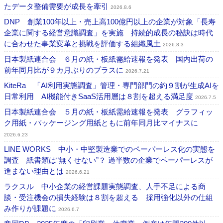
たデータ整備需要が成長を牽引
2026.8.6
DNP 創業100年以上・売上高100億円以上の企業が対象「長寿
企業に関する経営意識調査」を実施 持続的成長の秘訣は時代
に合わせた事業変革と挑戦を評価する組織風土
2026.8.3
日本製紙連合会 ６月の紙・板紙需給速報を発表 国内出荷の
前年同月比が９カ月ぶりのプラスに
2026.7.21
KiteRa 「AI利用実態調査」管理・専門部門の約９割が生成AIを
日常利用 AI機能付きSaaS活用層は８割を超える満足度
2026.7.5
日本製紙連合会 ５月の紙・板紙需給速報を発表 グラフィッ
ク用紙・パッケージング用紙ともに前年同月比マイナスに
2026.6.23
LINE WORKS 中小・中堅製造業でのペーパーレス化の実態を
調査 紙書類は“無くせない”？ 過半数の企業でペーパーレスが
進まない理由とは
2026.6.21
ラクスル 中小企業の経営課題実態調査、人手不足による商
談・受注機会の損失経験は８割を超える 採用強化以外の仕組
み作りが課題に
2026.6.7