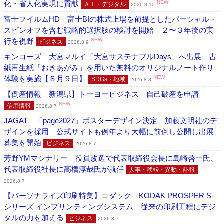
化・省人化実現に貢献
NEW
ＡＩ・デジタル
2026.8.10
富士フイルムHD 富士BIの株式上場を前提としたパーシャル・
スピンオフを含む戦略的選択肢の検討を開始 ２〜３年後の実
行を視野
NEW
ビジネス
2026.8.9
キンコーズ 大宮マルイ「大宮サステナブルDays」へ出展 古
紙再生紙「おきあがみ」を用いた無料のオリジナルノート作り
体験を実施【８月９日】
NEW
SDGs・地域
2026.8.8
【倒産情報 新潟県】トーヨービジネス 自己破産を申請
NEW
信用情報
2026.8.7
JAGAT 「page2027」ポスターデザイン決定、加藤文明社のデ
ザインを採用 公式サイトも例年より大幅に前倒し公開し出展
募集を開始
ビジネス
2026.8.7
芳野YMマシナリー 役員改選で代表取締役会長に島崎啓一氏、
代表取締役社長に髙橋淳哉氏が就任
人事・移転・異動・訃報
2026.8.7
【パーソナライズ印刷特集】コダック KODAK PROSPER S-
シリーズ インプリンティングシステム 従来の印刷工程にデジ
タルの力を加える
ビジネス
2026.8.7