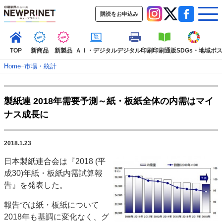
購読をお申込み
TOP
新商品
新製品
ＡＩ・デジタル
デジタル印刷
印刷通販
SDGs・地域
ポ
Home
–
市場・統計
インデックス
製紙連 2018年需要予測～紙・板紙全体の内需はマイ
TOP
新着記事
特集記事
動画コンテンツ
ナス成長に
インタビュー
コレクション
カテゴリー一覧
2018.1.23
新商品
新製品
ＡＩ・デジタル
デジタル印刷
印刷通販
日本製紙連合会は『2018 (平
SDGs・地域
ポストプレス
ビジネス
イベント
信用情報
業界
成30)年紙・板紙内需試算報
市場・統計
人事・移転・異動・訃報
告』を発表した。
特集記事カテゴリー一覧
報告では紙・板紙について
2018年も基調に変化なく、グ
2022 見える化・MIS特集