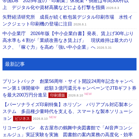
帝国DB 2025年度の「印刷業」休廃業・倒産は年間300件以
上 デジタル化や資材高騰などによる打撃を指摘
2026.6.3
矢野経済研究所 成長が続く軟包装デジタル印刷市場 水性イ
ンクジェット印刷機の登場に注目
2026.6.1
中小企業庁 2026年版【中小企業白書】発表、賃上げ30年ぶり
高水準も４割が「業績改善なき賃上げ」 現状維持は最大のリ
スク、「稼ぐ力」を高め「強い中小企業」へ
2026.5.31
最新記事
プリントパック 創業56周年・サイト開設24周年記念キャンペ
ーン第１弾開催中 総額３億円還元キャンペーンでJTBギフト券
を最大200万円分進呈
NEW
印刷通販
2026.8.10
【パーソナライズ印刷特集】ホリゾン バリアブル対応製本シ
ステム 多品種少量時代を支える、スマートな製本ソリューシ
ョン
NEW
ビジネス
2026.8.10
リコージャパン 名古屋市の鶴舞中央図書館で「AI音声コンシ
ェルジュ」実証実験を実施 図書館の案内業務の高度化・効率