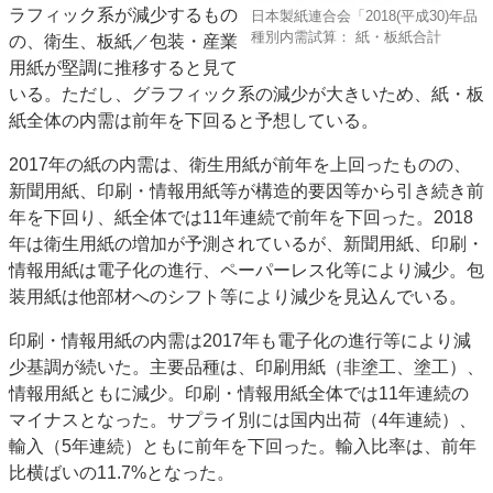
ラフィック系が減少するもの
日本製紙連合会「2018(平成30)年品
特集・デジタル印刷 アイデアで勝負！ ～多様なビジネス・多彩な商材～
種別内需試算： 紙・板紙合計
の、衛生、板紙／包装・産業
JAPAN PACK 2023 特集
中古印刷機・製本機特集
2022 検査・校正特集
用紙が堅調に推移すると見て
特集・デジタル印刷 ～ 新成長軌道を描く
いる。ただし、グラフィック系の減少が大きいため、紙・板
紙全体の内需は前年を下回ると予想している。
案内
2017年の紙の内需は、衛生用紙が前年を上回ったものの、
発刊案内
JFPI印刷用語集
印刷機材年鑑
新聞用紙、印刷・情報用紙等が構造的要因等から引き続き前
運営
年を下回り、紙全体では11年連続で前年を下回った。2018
会社案内
購読・購入申し込み
サイトポリシー
年は衛生用紙の増加が予測されているが、新聞用紙、印刷・
お問い合わせ
情報用紙は電子化の進行、ペーパーレス化等により減少。包
装用紙は他部材へのシフト等により減少を見込んでいる。
印刷・情報用紙の内需は2017年も電子化の進行等により減
少基調が続いた。主要品種は、印刷用紙（非塗工、塗工）、
情報用紙ともに減少。印刷・情報用紙全体では11年連続の
マイナスとなった。サプライ別には国内出荷（4年連続）、
輸入（5年連続）ともに前年を下回った。輸入比率は、前年
比横ばいの11.7%となった。